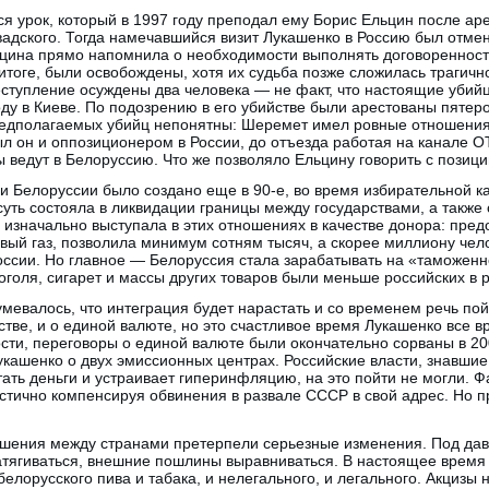
я урок, который в 1997 году преподал ему Борис Ельцин после ар
адского. Тогда намечавшийся визит Лукашенко в Россию был отме
ьцина прямо напомнила о необходимости выполнять договореннос
итоге, были освобождены, хотя их судьба позже сложилась трагично
реступление осуждены два человека — не факт, что настоящие убийц
ду в Киеве. По подозрению в его убийстве были арестованы пятер
редполагаемых убийц непонятны: Шеремет имел ровные отношения
л он и оппозиционером в России, до отъезда работая на канале ОТ
ы ведут в Белоруссию. Что же позволяло Ельцину говорить с позиц
 и Белоруссии было создано еще в 90-е, во время избирательной 
 суть состояла в ликвидации границы между государствами, а также
я изначально выступала в этих отношениях в качестве донора: пре
й газ, позволила минимум сотням тысяч, а скорее миллиону челов
ссии. Но главное — Белоруссия стала зарабатывать на «таможенн
голя, сигарет и массы других товаров были меньше российских в р
мевалось, что интеграция будет нарастать и со временем речь пой
тве, и о единой валюте, но это счастливое время Лукашенко все в
ости, переговоры о единой валюте были окончательно сорваны в 200
кашенко о двух эмиссионных центрах. Российские власти, знавшие
ать деньги и устраивает гиперинфляцию, на это пойти не могли. Ф
стично компенсируя обвинения в развале СССР в свой адрес. Но п
ошения между странами претерпели серьезные изменения. Под дав
тягиваться, внешние пошлины выравниваться. В настоящее время 
елорусского пива и табака, и нелегального, и легального. Акцизы 