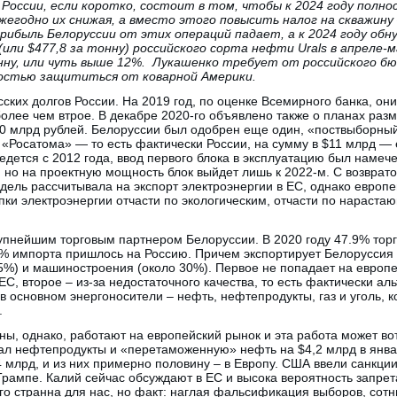
 России, если коротко, состоит в том, чтобы к 2024 году полн
жегодно их снижая, а вместо этого повысить налог на скважину 
рибыль Белоруссии от этих операций падает, а к 2024 году обну
 (или $477,8 за тонну) российского сорта нефти Urals в апреле-
нну, или чуть выше 12%. Лукашенко требует от российского б
остью защититься от коварной Америки.
ских долгов России. На 2019 год, по оценке Всемирного банка, они
более чем втрое. В декабре 2020-го объявлено также о планах раз
00 млрд рублей. Белоруссии был одобрен еще один, «поствыборный
т «Росатома» — то есть фактически России, на сумму в $11 млрд — 
едется с 2012 года, ввод первого блока в эксплуатацию был намечен
 но на проектную мощность блок выйдет лишь к 2022-м. С возврато
ель рассчитывала на экспорт электроэнергии в ЕС, однако европе
упки электроэнергии отчасти по экологическим, отчасти по нараст
упнейшим торговым партнером Белоруссии. В 2020 году 47.9% торг
.2% импорта пришлось на Россию. Причем экспортирует Белоруссия
35%) и машиностроения (около 30%). Первое не попадает на европе
С, второе – из-за недостаточного качества, то есть фактически аль
в основном энергоносители – нефть, нефтепродукты, газ и уголь, 
.
ы, однако, работают на европейский рынок и эта работа может вот
л нефтепродукты и «перетаможенную» нефть на $4,2 млрд в янва
 млрд, и из них примерно половину – в Европу. США ввели санкци
рампе. Калий сейчас обсуждают в ЕС и высока вероятность запрет
о странна для нас, но факт: наглая фальсификация выборов, сот