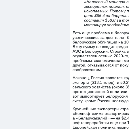
«Налоговый маневр» в
экспортных пошлин, е
ископаемых. Потому п
цене $65.4 за баррель
составит $58,8 за то
мотивируя необходим
Есть еще проблема и белорус
увеличившись за десять лет 
белорусские облигации на 1
В эту сумму не входит креди
АЭС в Белоруссии. Стройка в
осуществлен осенью 2020-го,
проблемы: экономическая мод
другой, отказываются от пок
соображениям.
Наконец, Россия является кр
экспорта ($13.1 млрд) и 50
сельского хозяйства (около 
протекционистской политики Е
вот импортирует Белоруссия 
счету, кроме России неоткуда
Крупнейшие экспортеры стран
«Белнефтехим» экспортирова
а «Беларуськалий» — на $2,4
нефтепереработки еще при Т
Европейская политика немног