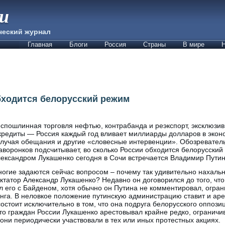
ии
ческий журнал
Главная
Блоги
Россия
Страны
В мире
Н
бходится белорусский режим
спошлинная торговля нефтью, контрабанда и реэкспорт, эксклюзи
кредиты — Россия каждый год вливает миллиарды долларов в экон
лучая обещания и другие «словесные интервенции». Обозревател
воронков подсчитывает, во сколько России обходится белорусский
ександром Лукашенко сегодня в Сочи встречается Владимир Путин
огие задаются сейчас вопросом – почему так удивительно нахальн
ктатор Александр Лукашенко? Недавно он договорился до того, что
ал его с Байденом, хотя обычно он Путина не комментировал, огра
анга. В неловкое положение путинскую администрацию ставит и ар
 состоит исключительно в том, что она подруга белорусского оппоз
что граждан России Лукашенко арестовывал крайне редко, ограничи
 они периодически участвовали в тех или иных протестных акциях.