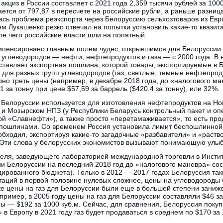
акциз в России составляет с 2021 года 2,359 тысячи рублей за 1000
ается от 797,87 в пересчете на российские рубли, а раньше разни
ась проблема реэкспорта через Белоруссию сельхозтоваров из Евр
м Лукашенко резко отвечал на попытки установить какие-то квази
ле чего российские власти шли на попятный.
мпенсировано главным полем чудес, открывшимся для Белоруссии 
углеводородов — нефти, нефтепродуктов и газа — с 2000 года. В н
тавляет экспортная пошлина, которой товары, экспортируемые в 
ля разных групп углеводородов (газ, светлые, темные нефтепродук
но треть цены (например, в декабре 2018 года, до «налогового ма
 за тонну при цене $57,59 за баррель ($420.4 за тонну), или 32%.
 Белоруссии используется для изготовления нефтепродуктов на Но
 и Мозырском НПЗ (у Республики Беларусь контрольный пакет и оп
й «Славнефти»), а также просто «перетамаживается», то есть прод
ошлинами. Со временем Россия установила лимит беспошлинной 
обходил, экспортируя какие-то загадочные «разбавители» и «раств
Эти слова у белорусских экономистов вызывают понимающую улыб
еля, заведующего лабораторией международной торговли в Инстит
и Белоруссии на последний 2018 год до «налогового маневра» сос
дированного бюджета). Только в 2012 — 2017 годах Белоруссия та
таций в первой половине нулевых сложнее, цены на углеводороды 
же цены на газ для Белоруссии были еще в большей степени заниж
пример, в 2005 году цены на газ для Белоруссии составляли $46 за
пы — $192 за 1000 куб.м. Сейчас, для сравнения, Белоруссия покуп
 в Европу в 2021 году газ будет продаваться в среднем по $170 за