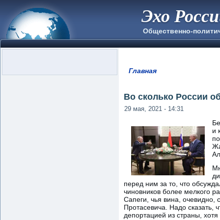
Эхо Росс
Общественно-полити
Главная
Вы здесь
Во сколько России о
29 мая, 2021 - 14:31
Бе
и 
по
Жа
Ал
Мн
ди
перед ним за то, что обсужд
чиновников более мелкого р
Сапеги, чья вина, очевидно,
Протасевича. Надо сказать, 
депортацией из страны, хотя