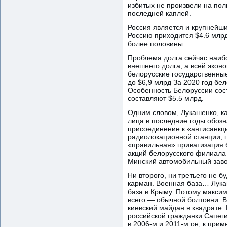
избитых не произвели на поли
последней каплей.
Россия является и крупнейш
Россию приходится $4.6 млр
более половины.
Проблема долга сейчас наибо
внешнего долга, а всей экон
белорусские государственны
до $6,9 млрд За 2020 год бел
Особенность Белоруссии сост
составляют $5.5 млрд.
Одним словом, Лукашенко, ка
лица в последние годы обоз
присоединение к «антисанкц
радиолокационной станции, п
«правильная» приватизация б
акций белорусского филиала
Минский автомобильный заво
Ни второго, ни третьего не 
карман. Военная база… Лукаш
база в Крыму. Потому максим
всего — обычной болтовни. В
киевский майдан в квадрате.
российской гражданки Сапеги
в 2006-м и 2011-м он, к прим