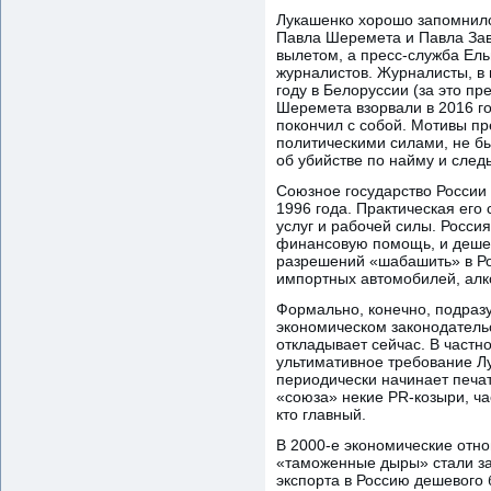
Лукашенко хорошо запомнилс
Павла Шеремета и Павла Зав
вылетом, а пресс-служба Ел
журналистов. Журналисты, в 
году в Белоруссии (за это п
Шеремета взорвали в 2016 го
покончил с собой. Мотивы п
политическими силами, не бы
об убийстве по найму и след
Союзное государство России
1996 года. Практическая его
услуг и рабочей силы. Росси
финансовую помощь, и дешевы
разрешений «шабашить» в Ро
импортных автомобилей, алко
Формально, конечно, подразу
экономическом законодательс
откладывает сейчас. В частн
ультимативное требование Лу
периодически начинает печат
«союза» некие PR-козыри, ча
кто главный.
В 2000-е экономические отн
«таможенные дыры» стали за
экспорта в Россию дешевого б