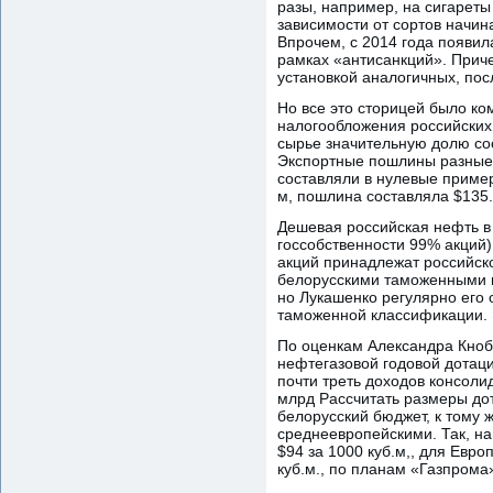
разы, например, на сигареты 
зависимости от сортов начин
Впрочем, с 2014 года появил
рамках «антисанкций». Приче
установкой аналогичных, пос
Но все это сторицей было ко
налогообложения российских 
сырье значительную долю сос
Экспортные пошлины разные д
составляли в нулевые пример
м, пошлина составляла $135.1
Дешевая российская нефть в
госсобственности 99% акций)
акций принадлежат российско
белорусскими таможенными п
но Лукашенко регулярно его 
таможенной классификации. 
По оценкам Александра Кноб
нефтегазовой годовой дотаци
почти треть доходов консоли
млрд Рассчитать размеры до
белорусский бюджет, к тому 
среднеевропейскими. Так, на
$94 за 1000 куб.м,, для Евро
куб.м., по планам «Газпрома»