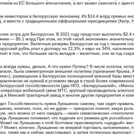
тиков из ЕС большого впечатления, а вот захват самолета с аресто
им инвестором в белорусскую экономику. Из $14.4 млрд прямых ин
д, а вместе с традиционными оффшорными юрисдикциями (Кипр, Ни
лее остра для Белоруссии. В 2021 году предстоит выплатить $2.4 
омике — $5.1 млрд При этом, из этой «всей экономики» значительн
е предприятия. Валютные резервы Белоруссии за год с лишним со
орусский рубль упал к доллару на 22,3%, к евро на 34%, население
оит в том, что большая часть вкладов – валютные, они за год сокр
к всегда нужны, деньги. А что нужно Путину? В числе хотелок, ко
начали, была симметричная внешняя политика (признание Крыма, А
иям»), размещение в Белоруссии полноценной военной базы вмес
рактически не нужной в условиях ввода в строй более современной
елорусской госсобственности (два НПЗ, «Беларуськалий», «Минск
 оператора мобильной связи МТС, крупный производитель алкоголя
д и Минский тракторный завод и многие другие предприятия и ком
будет. Госсобственность нужна Лукашенко самому, там сидят прави
енко, конечно, псих, но не дурак — прекрасно помнит, какую рол
ум, чего можно от него ожидать – неких символических «геополити
едь Лукашенко понимает, что падение его режима для российского
 Может ли Лукашенко к этой болтовне присовокупить «щедрый» жес
? Может, конечно. Лукашенко не впервой торговать заложниками, 
еру, также как и сейчас арестовывал, а затем потихоньку выпускал,