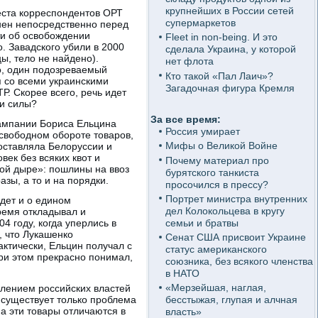
крупнейших в России сетей
еста корреспондентов ОРТ
супермаркетов
нен непосредственно перед
ти об освобождении
Fleet in non-being. И это
. Завадского убили в 2000
сделала Украина, у которой
ы, тело не найдено).
нет флота
о, один подозреваемый
Кто такой «Пал Лаич»?
 со всеми украинскими
Загадочная фигура Кремля
Р. Скорее всего, речь идет
ии силы?
За все время:
кампании Бориса Ельцина
Россия умирает
 свободном обороте товаров,
Мифы о Великой Войне
доставляла Белоруссии и
ек без всяких квот и
Почему материал про
ой дыре»: пошлины на ввоз
бурятского танкиста
азы, а то и на порядки.
просочился в прессу?
Портрет министра внутренних
дет и о едином
дел Колокольцева в кругу
ремя откладывал и
семьи и братвы
4 году, когда уперлись в
, что Лукашенко
Сенат США присвоит Украине
актически, Ельцин получал с
статус американского
ри этом прекрасно понимал,
союзника, без всякого членства
в НАТО
«Мерзейшая, наглая,
лением российских властей
существует только проблема
бесстыжая, глупая и алчная
на эти товары отличаются в
власть»