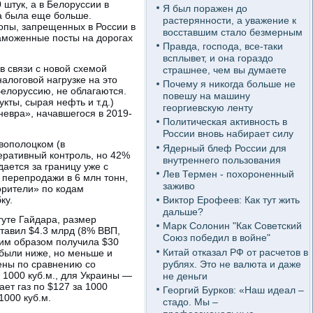
 штук, а в Белоруссии в
Я был поражен до
ца была еще больше.
растерянности, а уважение к
опы, запрещенных в России в
восставшим стало безмерным
таможенные посты на дорогах
Правда, господа, все-таки
всплывет, и она гораздо
в связи с новой схемой
страшнее, чем вы думаете
алоговой нагрузке на это
Почему я никогда больше не
Белоруссию, не облагаются.
повешу на машину
ты, сырая нефть и т.д.)
георгиевскую ленту
невра», начавшегося в 2019-
Политическая активность в
России вновь набирает силу
вополоцком (в
Ядерный блеф России для
еративный контроль, но 42%
внутреннего пользования
ается за границу уже с
Лев Термен - похороненный
перепродажи в 6 млн тонн,
заживо
орители» по кодам
ку.
Виктор Ерофеев: Как тут жить
дальше?
уте Гайдара, размер
Марк Солонин "Как Советский
тавил $4.3 млрд (8% ВВП,
Союз победил в войне"
ким образом получила $30
Китай отказал РФ от расчетов в
были ниже, но меньше и
рублях. Это не валюта и даже
ены по сравнению со
 1000 куб.м., для Украины —
не деньги
ает газ по $127 за 1000
Георгий Бурков: «Наш идеал –
 1000 куб.м.
стадо. Мы –