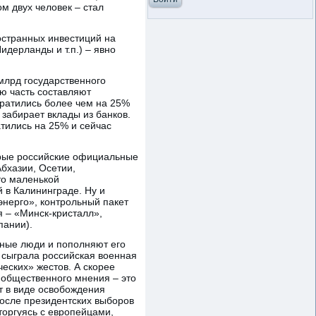
м двух человек – стал
остранных инвестиций на
дерланды и т.п.) – явно
млрд государственного
ую часть составляют
кратились более чем на 25%
 забирает вклады из банков.
атились на 25% и сейчас
торые российские официальные
бхазии, Осетии,
то маленькой
 в Калининграде. Ну и
энерго», контрольный пакет
 – «Минск-кристалл»,
пании).
льные люди и пополняют его
ь сыграла российская военная
ческих» жестов. А скорее
 общественного мнения – это
т в виде освобождения
после президентских выборов
 торгуясь с европейцами,