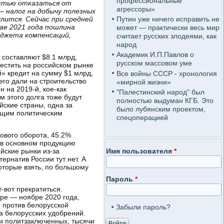
профессиональные
остью отказаться от
агрессоры»
– налог на добычу полезных
лится. Сейчас при средней
Путин уже ничего исправить не
мае 2021 года пошлина
может — практически весь мир
юджета компенсаций,
считает русских злодеями, как
народ
Академик И.П.Павлов о
 составляют $8.1 млрд,
русском массовом уме
местить на российском рынке
» кредит на сумму $1 млрд,
Все войны СССР - хронология
его дали на строительство
«мирной жизни»
 на 2019-й, кое-как
"Палестинский народ" был
м этого долга тоже будут
полностью выдуман КГБ. Это
йские страны, одна за
было лубянским проектом,
ающим политическим
спецоперацией
ового оборота, 45.2%
 в основном продукцию
йские рынки из-за
Имя пользователя
*
тернатив России тут нет. А
которые взять, по большому
Пароль
*
-вот прекратиться.
ре — ноябре 2020 года,
и против белорусской
Забыли пароль?
а белорусских удобрений.
ни политзаключенных, тысячи