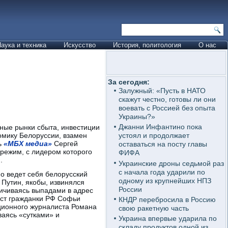
аука и техника
Искусство
История, политология
О нас
За сегодня:
Залужный: «Пусть в НАТО
скажут честно, готовы ли они
воевать с Россией без опыта
Украины?»
Джанни Инфантино пока
вные рынки сбыта, инвестиции
омику Белоруссии, взамен
устоял и продолжает
ь
«МБХ медиа»
Сергей
оставаться на посту главы
 режим, с лидером которого
ФИФА
.
Украинские дроны седьмой раз
с начала года ударили по
о ведет себя белорусский
одному из крупнейших НПЗ
 Путин, якобы, извинялся
России
ничиваясь выпадами в адрес
ест гражданки РФ Софьи
КНДР перебросила в Россию
иционного журналиста Романа
свою ракетную часть
ваясь «сутками» и
Украина впервые ударила по
складу продуктов одной из