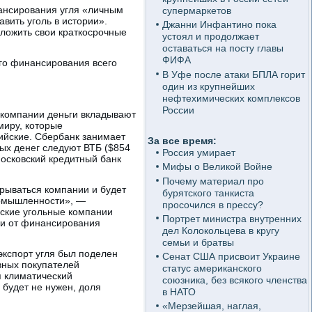
ансирования угля «личным
супермаркетов
вить уголь в истории».
Джанни Инфантино пока
зложить свои краткосрочные
устоял и продолжает
оставаться на посту главы
ФИФА
ого финансирования всего
В Уфе после атаки БПЛА горит
один из крупнейших
нефтехимических комплексов
России
 компании деньги вкладывают
миру, которые
ийские. Сбербанк занимает
За все время:
ных денег следуют ВТБ ($854
Россия умирает
Московский кредитный банк
Мифы о Великой Войне
Почему материал про
крываться компании и будет
бурятского танкиста
ромышленности», —
просочился в прессу?
ские угольные компании
Портрет министра внутренних
ки от финансирования
дел Колокольцева в кругу
семьи и братвы
экспорт угля был поделен
Сенат США присвоит Украине
вных покупателей
статус американского
я климатический
союзника, без всякого членства
 будет не нужен, доля
в НАТО
«Мерзейшая, наглая,