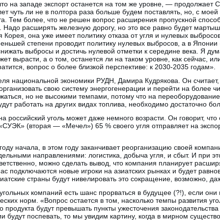
что на западе экспорт останется на том же уровне, — продолжает С
ет чуть ли не в полтора раза больше будем поставлять, но, с моей 
та. Тем более, что не решен вопрос расширения пропускной спосо
. Надо расширять железную дорогу, но это все равно будет мартыш
Корея, она уже имеет политику отказа от угля и нулевых выбросов
меньшей степени проводит политику нулевых выбросов, а в Японии
снижать выбросы и достичь нулевой отметки к середине века. Я дум
ожет вырасти, а о том, останется ли на таком уровне, как сейчас, и
ратится, вопрос о более близкой перспективе: к 2030-2035 годам».
еля национальной экономики РУДН, Дамира Кудрякова. Он считает, 
организовать свою систему энергогенерации и перейти на более ч
жаться, но не высокими темпами, потому что на переоборудование
дут работать на других видах топлива, необходимо достаточно бо
а российский уголь может даже немного возрасти. Он говорит, что
«СУЭК» (вторая — «Мечел») 65 % своего угля отправляет на экспорт
ду начала, в этом году заканчивает реорганизацию своей компан
дельными направлениями: логистика, добыча угля, и сбыт. И при э
ветственно, можно сделать вывод, что компания планирует расшир
нас подключаются новые игроки на азиатских рынках и будет равно
зиатские страны будут нивелировать это сокращение, возможно, даж
у угольных компаний есть шанс прорваться в будущее (?!), если он
еских норм. «Вопрос остается в том, насколько темпы развития уг
 продукта будут превышать пункты ужесточения законодательства 
и будут поспевать, то мы увидим картину, когда в мирном существ