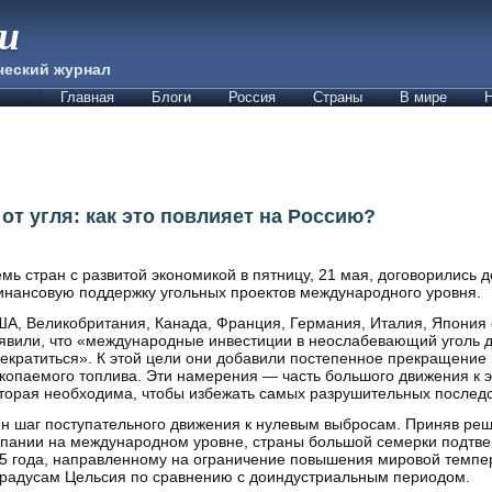
ии
ческий журнал
Главная
Блоги
Россия
Страны
В мире
Н
 от угля: как это повлияет на Россию?
мь стран с развитой экономикой в пятницу, 21 мая, договорились д
нансовую поддержку угольных проектов международного уровня.
А, Великобритания, Канада, Франция, Германия, Италия, Япония
явили, что «международные инвестиции в неослабевающий уголь
екратиться». К этой цели они добавили постепенное прекращение 
копаемого топлива. Эти намерения — часть большого движения к 
торая необходима, чтобы избежать самых разрушительных последс
н шаг поступательного движения к нулевым выбросам. Приняв реш
пании на международном уровне, страны большой семерки подтв
 года, направленному на ограничение повышения мировой темпер
 градусам Цельсия по сравнению с доиндустриальным периодом.