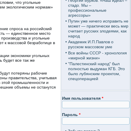
Георгий Бурков: «Наш идеал –
словии, что угольные
стадо. Мы –
всем экологическим нормам»
профессиональные
агрессоры»
Путин уже ничего исправить не
может — практически весь мир
ение спроса на российский
считает русских злодеями, как
сть — единственное место
народ
и производства и угольные
Академик И.П.Павлов о
ет к массовой безработице в
русском массовом уме
Все войны СССР - хронология
кации экономики угольных
«мирной жизни»
ь будет все так же
"Палестинский народ" был
полностью выдуман КГБ. Это
 будут потеряны рабочие
было лубянским проектом,
роны правительства, учитывая
спецоперацией
в этой промышленности и
ынешние объемы не останутся
Имя пользователя
*
Пароль
*