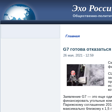
Эхо Росс
Общественно-полити
Главная
Вы здесь
G7 готова отказаться
26 мая, 2021 - 12:59
Се
фи
СШ
за
пр
ис
ко
Заявление G7 — это еще оди
финансировать угольные ком
Парижскому соглашению 2015
максимально близкому к 1,5