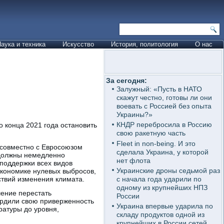
аука и техника
Искусство
История, политология
О нас
За сегодня:
Залужный: «Пусть в НАТО
скажут честно, готовы ли они
воевать с Россией без опыта
Украины?»
КНДР перебросила в Россию
о конца 2021 года остановить
свою ракетную часть
Fleet in non-being. И это
 совместно с Евросоюзом
сделала Украина, у которой
 должны немедленно
нет флота
поддержки всех видов
Украинские дроны седьмой раз
экономике нулевых выбросов,
с начала года ударили по
твий изменения климата.
одному из крупнейших НПЗ
ение перестать
России
ердили свою приверженность
Украина впервые ударила по
атуры до уровня,
складу продуктов одной из
крупнейших в России сетей