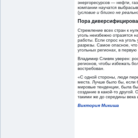
энергоресурсов — нефти, газ
компании научатся выбрасыва
(
условие и близко не реальн
Пора диверсифицирова
Стремление всех стран к нул
уголь неизбежно отразятся н
работы. Если спрос на уголь
разрезы. Самое опасное, что
угольных регионах, в первую 
Владимир Сливяк уверен: ро
регионов, чтобы избежать бол
востребован.
«С одной стороны, люди пере
места. Лучше было бы, если 
мировые тенденции, была бы
создание в какой-то другой.
такими же до середины века 
Виктория Микиша