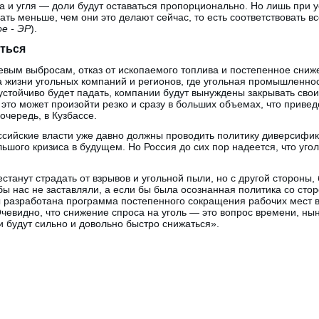
а и угля — доли будут оставаться пропорционально. Но лишь при у
ть меньше, чем они это делают сейчас, то есть соответствовать 
ое - ЭР
).
ться
евым выбросам, отказ от ископаемого топлива и постепенное сниж
а жизни угольных компаний и регионов, где угольная промышленно
 устойчиво будет падать, компании будут вынуждены закрывать сво
 это может произойти резко и сразу в больших объемах, что привед
очередь, в Кузбассе.
ссийские власти уже давно должны проводить политику диверсифи
ьшого кризиса в будущем. Но Россия до сих пор надеется, что угол
станут страдать от взрывов и угольной пыли, но с другой стороны,
бы нас не заставляли, а если бы была осознанная политика со сто
 разработана программа постепенного сокращения рабочих мест 
 Очевидно, что снижение спроса на уголь — это вопрос времени, н
и будут сильно и довольно быстро снижаться».