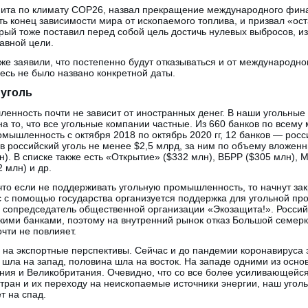
ита по климату COP26, назвал прекращение международного фин
ь конец зависимости мира от ископаемого топлива, и призвал «оста
орый тоже поставил перед собой цель достичь нулевых выбросов, и
лавной цели.
е заявили, что постепенно будут отказываться и от международн
десь не было названо конкретной даты.
 уголь
енность почти не зависит от иностранных денег. В наши угольные
а то, что все угольные компании частные. Из 660 банков по всему 
ышленность с октября 2018 по октябрь 2020 гг, 12 банков — росс
в российский уголь не менее $2,5 млрд, за ним по объему вложен
н). В списке также есть «Открытие» ($332 млн), ВБРР ($305 млн), 
 млн) и др.
 что если не поддерживать угольную промышленность, то начнут за
с с помощью государства организуется поддержка для угольной п
 сопредседатель общественной организации «Экозащита!». Россий
ими банками, поэтому на внутренний рынок отказ Большой семер
чти не повлияет.
 на экспортные перспективы. Сейчас и до пандемии коронавируса 
шла на запад, половина шла на восток. На западе одними из осно
ания и Великобритания. Очевидно, что со все более усиливающейс
тран и их переходу на неископаемые источники энергии, наш уголь
т на спад.