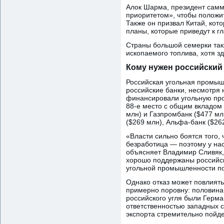
Алок Шарма, президент самм
приоритетом», чтобы положит
Также он призвал Китай, кот
планы, которые приведут к г
Страны большой семерки такж
ископаемого топлива, хотя з
Кому нужен российский
Российская угольная промышл
российские банки, несмотря н
финансировали угольную пром
88-е место с общим вкладом 
млн) и Газпромбанк ($477 мл
($269 млн), Альфа-банк ($262
«Власти сильно боятся того,
безработица — поэтому у на
объясняет Владимир Сливяк,
хорошо поддержаны российск
угольной промышленности по
Однако отказ может повлиять
примерно поровну: половина 
российского угля были Герм
ответственностью западных с
экспорта стремительно пойде