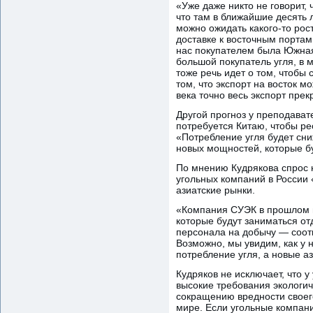
«Уже даже никто не говорит, 
что там в ближайшие десять л
можно ожидать какого-то рос
доставке к восточным портам
нас покупателем была Южная 
большой покупатель угля, в 
тоже речь идет о том, чтобы 
том, что экспорт на восток м
века точно весь экспорт прек
Другой прогноз у преподават
потребуется Китаю, чтобы ре
«Потребление угля будет сни
новых мощностей, которые бу
По мнению Кудрякова спрос н
угольных компаний в России 
азиатские рынки.
«Компания СУЭК в прошлом го
которые будут заниматься от
персонала на добычу — соот
Возможно, мы увидим, как у 
потребление угля, а новые а
Кудряков не исключает, что 
высокие требования экологич
сокращению вредности своего
мире. Если угольные компани