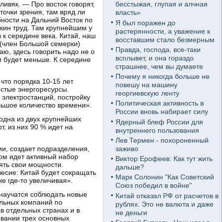
ливяк. — Про восток говорят,
бесстыжая, глупая и алчная
точки зрения, там вряд ли
власть»
бности на Дальний Восток по
Я был поражен до
кин труд. Там крупнейшим у
растерянности, а уважение к
 к середине века. Китай, наш
восставшим стало безмерным
 (член Большой семерки)
Правда, господа, все-таки
аю, здесь говорить надо не о
всплывет, и она гораздо
ли будет меньше. К середине
страшнее, чем вы думаете
Почему я никогда больше не
что порядка 10-15 лет
повешу на машину
истые энергоресурсы.
георгиевскую ленту
 электростанций, постройку
Политическая активность в
льшое количество времени».
России вновь набирает силу
 одна из двух крупнейших
Ядерный блеф России для
, из них 90 % идет на
внутреннего пользования
Лев Термен - похороненный
заживо
ии, создает подразделения,
том идет активный набор
Виктор Ерофеев: Как тут жить
ять свои мощности.
дальше?
весие: Китай будет сокращать
Марк Солонин "Как Советский
е где-то увеличивая».
Союз победил в войне"
и научатся соблюдать новые
Китай отказал РФ от расчетов в
ольных компаний по
рублях. Это не валюта и даже
в отдельных странах и в
не деньги
овании трех основных