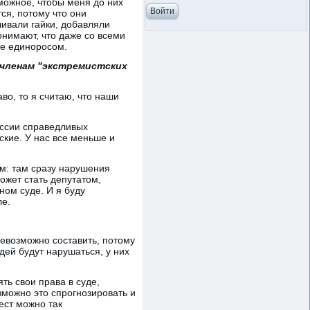
зможное, чтобы меня до них
ся, потому что они
чивали гайки, добавляли
онимают, что даже со всеми
ле единоросом.
 членам "экстремистских
аво, то я считаю, что наши
России справедливых
кие. У нас все меньше и
ым: там сразу нарушения
ожет стать депутатом,
ном суде. И я буду
ле.
невозможно составить, потому
дей будут нарушаться, у них
ять свои права в суде,
зможно это спрогнозировать и
ест можно так