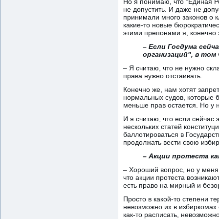
Но я понимаю, что "Единая Р
не допустить. И даже не допу
принимали много законов о к
какие-то новые бюрократичес
этими препонами я, конечно 
– Если Госдума сейч
организаций", в том
– Я считаю, что не нужно скл
права нужно отстаивать.
Конечно же, нам хотят запрет
нормальных судов, которые б
меньше прав остается. Но у н
И я считаю, что если сейчас 
нескольких статей конституц
баллотироваться в Государст
продолжать вести свою избир
– Акции протеста ка
– Хороший вопрос, но у меня 
что акции протеста возникаю
есть право на мирный и безо
Просто в какой-то степени те
невозможно их в избиркомах 
как-то расписать, невозможно