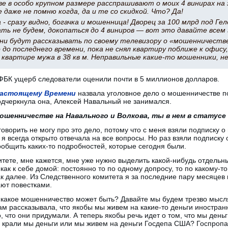
 в особо крупном размере расспрашивают о моих 4 винирах на 
 даже не помню когда, да и те со скидкой. Что? Да!
а - сразу видно, богачка и мошенница! Дворец за 100 млрд под Ге
ать не будем, докопаться до 4 виниров — вот это давайте все
они будут рассказывать по своему телевизору о «мошенничеств
 до последнего времени, пока не снял квартиру поближе к офису,
 квартире мужа в 38 кв м. Неправильные какие-то мошенники, н
БК ущерб следователи оценили почти в 5 миллионов долларов.
астоящему Времени
назвала уголовное дело о мошенничестве п
дчеркнула она, Алексей Навальный не занимался.
мошенничестве на Навального и Волкова, ты в нем в статусе
 говорить не могу про это дело, потому что с меня взяли подписку
 я всегда открыто отвечала на все вопросы. Но раз взяли подписку 
сообщить каких-то подробностей, которые сегодня были.
ете, мне кажется, мне уже нужно выделить какой-нибудь отдельны
 как к себе домой: постоянно то по одному допросу, то по какому-то
так далее. Из Следственного комитета я за последние пару месяцев
ют повестками.
то какое мошенничество может быть? Давайте мы будем трезво мы
ам рассказывала, что якобы мы живем на какие-то деньги иностранн
, что они придумали. А теперь якобы речь идет о том, что мы день
: крали мы деньги или мы живем на деньги Госдепа США? Госпроп