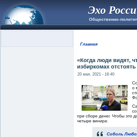
Эхо Росс
Общественно-полити
Главная
Вы здесь
«Когда люди видят, ч
избиркомах отстоять 
20 мая, 2021 - 18:40
Со
о 
ст
Фо
Са
со
при сборе денег. Чтобы это д
четыре винира:
Соболь Любо