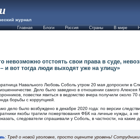
ии
ческий журнал
Главная
Блоги
Россия
Страны
В мире
Н
то невозможно отстоять свои права в суде, нево
– и вот тогда люди выходят уже на улицу»
ратница Навального Любовь Соболь утром 20 мая допросили в Сл
мошенничестве. Дело было заведено в отношении самого Алексея Н
оронников, повестки явиться в ведомство вчера получили около 70
нда борьбы с коррупцией.
мо дело было возбуждено в декабре 2020 года: по версии следств
ратники якобы тратили пожертвования ФБК на личные нужды, а не 
оказать, следователи спрашивали у Соболь, в частности, на какие 
вь
: Тред о новой уголовке, просто оцените уровень! Сотрудники