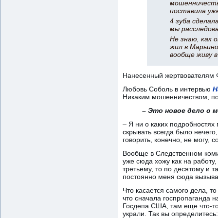
мошенничестве
поставила уже
4 зуба сделал
мы расследов
Не знаю, как 
жил в Марьино
вообще живу в
Нанесенный жертвователям Ф
Любовь Соболь в интервью
Н
Никаким мошенничеством, по
– Это новое дело о 
– Я ни о каких подробностях
скрывать всегда было нечего,
говорить, конечно, не могу, 
Вообще в Следственном комит
уже сюда хожу как на работу,
третьему, то по десятому и 
постоянно меня сюда вызыва
Что касается самого дела, 
что сначала госпропаганда н
Госдепа США, там еще что-то
украли. Так вы определитесь