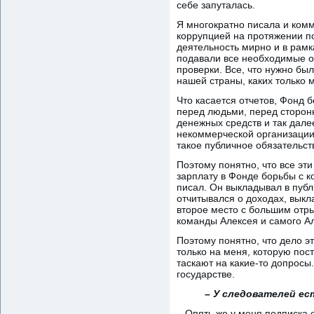
себе запуталась.
Я многократно писала и комм
коррупцией на протяжении по
деятельность мирно и в рамк
подавали все необходимые от
проверки. Все, что нужно бы
нашей страны, каких только 
Что касается отчетов, Фонд 
перед людьми, перед сторонн
денежных средств и так дале
некоммерческой организации.
такое публичное обязательст
Поэтому понятно, что все эт
зарплату в Фонде борьбы с к
писал. Он выкладывал в пуб
отчитывался о доходах, выкл
второе место с большим отры
команды Алексея и самого А
Поэтому понятно, что дело э
только на меня, которую пос
таскают на какие-то допросы
государстве.
– У следователей ес
– Опять же у меня подписка 