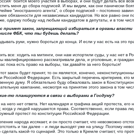
оссия" боится моего участия в выборах, и они будут делать все во
стить меня до сбора подписей. И мы видим, как они панически боят
лейме "иностранного агента", о сборе подписей – постоянно завин
кие обязанности для независимых кандидатов. Но все равно они п
же, одержу победу над любым кандидатом в депутаты, и в том чис
ас примет закон, запрещающий избираться в органы власти
 числе ФБК, что ты будешь делать?
адывать руки, нужно бороться до конца. И если у нас есть на это пр
ить все: ходить на митинги, они нам испортили суды, у нас нет в 
ы квалифицированно рассматривали дела, и уголовные, и гражданс
ас пока есть право на выборы, так давайте за него бороться!
этот закон будет принят, то он является, конечно, неконституционн
ии Российской Федерации. Есть закрытый перечень критериев, кто м
венную думу. Я обязательно буду обжаловать закон в Конституцион
ательную кампанию, несмотря на принятие этого закона в том чис
кие-то планируются в связи с выборами в Госдуму?
на него нет ответа. Нет календаря и графика акций протеста, его 
т, когда у людей нарушаются права. Соответственно, если права лю
ружный протест по конституции Российской Федерации.
рпение народа иссякает, и он просто считает, что невозможно отсто
отстоять и так далее – и люди выходят уже на улицу. Поэтому нево
 сделать какой-то сценарий. Это только в Кремле считают, что прот