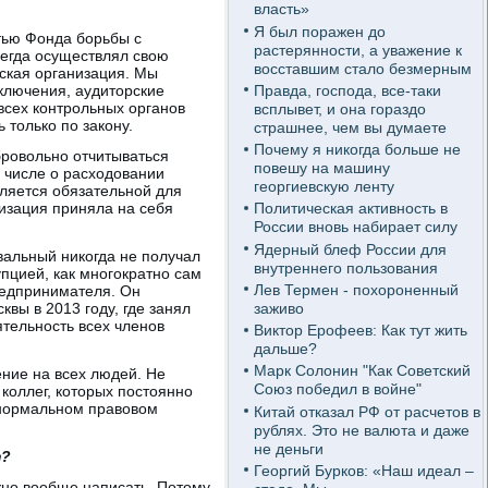
власть»
Я был поражен до
тью Фонда борьбы с
растерянности, а уважение к
сегда осуществлял свою
восставшим стало безмерным
еская организация. Мы
Правда, господа, все-таки
ключения, аудиторские
всех контрольных органов
всплывет, и она гораздо
 только по закону.
страшнее, чем вы думаете
Почему я никогда больше не
бровольно отчитываться
повешу на машину
м числе о расходовании
георгиевскую ленту
вляется обязательной для
изация приняла на себя
Политическая активность в
России вновь набирает силу
Ядерный блеф России для
вальный никогда не получал
внутреннего пользования
пцией, как многократно сам
Лев Термен - похороненный
редпринимателя. Он
заживо
вы в 2013 году, где занял
ятельность всех членов
Виктор Ерофеев: Как тут жить
дальше?
Марк Солонин "Как Советский
ение на всех людей. Не
Союз победил в войне"
 коллег, которых постоянно
в нормальном правовом
Китай отказал РФ от расчетов в
рублях. Это не валюта и даже
не деньги
т?
Георгий Бурков: «Наш идеал –
ожно вообще написать. Потому