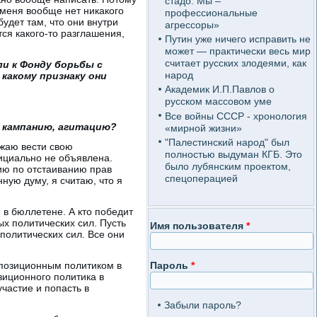
стадо. Мы –
 меня вообще нет никакого
профессиональные
удет там, что они внутри
агрессоры»
тся какого-то разглашения,
Путин уже ничего исправить не
может — практически весь мир
считает русских злодеями, как
и к Фонду борьбы с
народ
 какому признаку они
Академик И.П.Павлов о
русском массовом уме
Все войны СССР - хронология
и кампанию, агитацию?
«мирной жизни»
"Палестинский народ" был
лжаю вести свою
полностью выдуман КГБ. Это
ициально не объявлена.
было лубянским проектом,
ию по отстаиванию прав
спецоперацией
ную думу, я считаю, что я
в бюллетене. А кто победит
х политических сил. Пусть
Имя пользователя
*
политических сил. Все они
позиционным политиком в
Пароль
*
зиционного политика в
частие и попасть в
Забыли пароль?