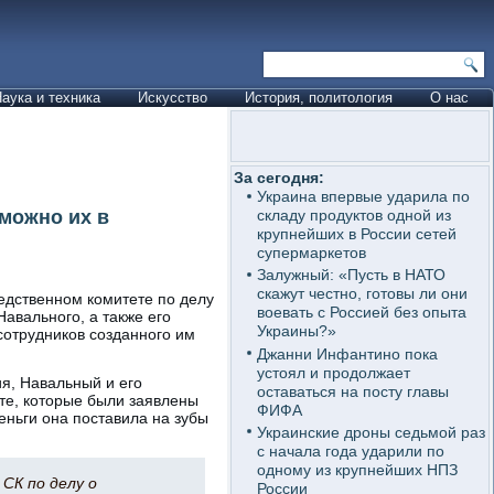
аука и техника
Искусство
История, политология
О нас
За сегодня:
Украина впервые ударила по
зможно их в
складу продуктов одной из
крупнейших в России сетей
супермаркетов
Залужный: «Пусть в НАТО
скажут честно, готовы ли они
едственном комитете по делу
воевать с Россией без опыта
авального, а также его
Украины?»
 сотрудников созданного им
Джанни Инфантино пока
устоял и продолжает
ия, Навальный и его
оставаться на посту главы
те, которые были заявлены
ФИФА
деньги она поставила на зубы
Украинские дроны седьмой раз
с начала года ударили по
одному из крупнейших НПЗ
 СК по делу о
России