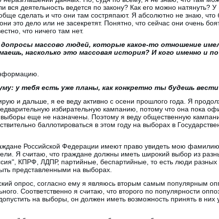
ли вся деятельность ведется по закону? Как его можно натянуть? У
бще сделать и что они там состряпают. Я абсолютно не знаю, что б
они это дело или не засекретят. Понятно, что сейчас они очень боя
естно, что ничего там нет.
 допросы массово людей, которые какое-то отношение имел
маешь, насколько это массовая история? И кого именно и по
 информацию.
уму: у тебя есть уже планы, как конкретно ты будешь вест
ирую и дальше, я ее веду активно с осени прошлого года. Я продо
едварительную избирательную кампанию, потому что она пока оф
 выборы еще не назначены. Поэтому я веду общественную кампан
ствительно баллотироваться в этом году на выборах в Государствен
аждане Российской Федерации имеют право увидеть мою фамилию 
ели. Я считаю, что граждане должны иметь широкий выбор из разны
ссия", КПРФ, ЛДПР, партийные, беспартийные, то есть люди разных 
ыть представленными на выборах.
кий опрос, согласно ему я являюсь вторым самым популярным оп
ного. Соответственно я считаю, что второго по популярности оппо
допустить на выборы, он должен иметь возможность принять в них у