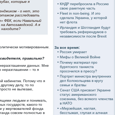
зубах, которые я
КНДР перебросила в Россию
свою ракетную часть
ленджиком - о нет, это
Fleet in non-being. И это
м этажом расследовать
сделала Украина, у которой
е» ФБК, если Навальный
нет флота
 на Автозаводской. А я
Ирландия и Шотландия будут
е находите?
требовать референдумов о
независимости после Brexit
олитически мотивированным.
За все время:
Россия умирает
Мифы о Великой Войне
 свидетеля, правильно?
Почему материал про
 о неразглашении данных. Мне
бурятского танкиста
о неразглашении – то я
просочился в прессу?
Портрет министра внутренних
дел Колокольцева в кругу
й кабинетик. Потому что я
семьи и братвы
 другому делу, то по
 просто не вылезаю,
Сенат США присвоит Украине
статус американского
союзника, без всякого членства
слящими людьми и понимать,
в НАТО
ых государств, какого-то
«Мерзейшая, наглая,
ги у жертвователей фонда
аганда совсем полностью в
бесстыжая, глупая и алчная