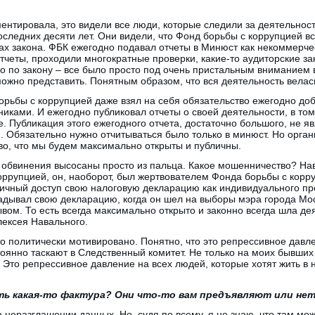
ентировала, это видели все люди, которые следили за деятельнос
следних десяти лет. Они видели, что Фонд борьбы с коррупцией в
ах закона. ФБК ежегодно подавал отчеты в Минюст как некоммерч
четы, проходили многократные проверки, какие-то аудиторские за
ло по закону – все было просто под очень пристальным вниманием 
можно представить. Понятным образом, что вся деятельность велась
борьбы с коррупцией даже взял на себя обязательство ежегодно до
иками. И ежегодно публиковал отчеты о своей деятельности, в то
е. Публикация этого ежегодного отчета, достаточно большого, не я
 Обязательно нужно отчитываться было только в минюст. Но орган
во, что мы будем максимально открыты и публичны.
и обвинения высосаны просто из пальца. Какое мошенничество? На
оррупцией, он, наоборот, был жертвователем Фонда борьбы с корру
личный доступ свою налоговую декларацию как индивидуального п
адывал свою декларацию, когда он шел на выборы мэра города Моск
вом. То есть всегда максимально открыто и законно всегда шла де
лексея Навального.
то политически мотивировано. Понятно, что это репрессивное давл
тоянно таскают в Следственный комитет. Не только на моих бывших
. Это репрессивное давление на всех людей, которые хотят жить 
ть какая-то фактура? Они что-то вам предъявляют или не
о неразглашении данных. Но, судя по всему, я не знаю, что там м