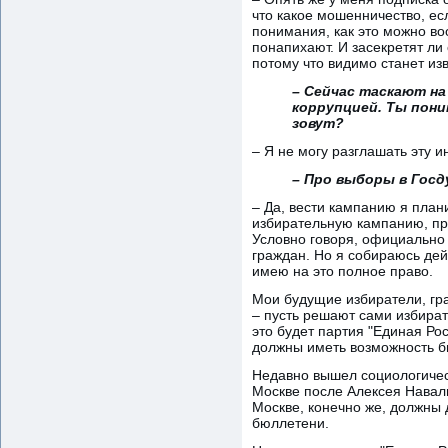
что какое мошенничество, ес
понимания, как это можно воо
понапихают. И засекретят ли 
потому что видимо станет изв
– Сейчас таскают на
коррупцией. Ты пони
зовут?
– Я не могу разглашать эту
– Про выборы в Госд
– Да, вести кампанию я план
избирательную кампанию, пр
Условно говоря, официально
граждан. Но я собираюсь дей
имею на это полное право.
Мои будущие избиратели, гр
– пусть решают сами избират
это будет партия "Единая Ро
должны иметь возможность б
Недавно вышел социологичес
Москве после Алексея Наваль
Москве, конечно же, должны 
бюллетени.