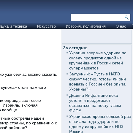
аука и техника
Искусство
История, политология
О нас
За сегодня:
Украина впервые ударила по
складу продуктов одной из
крупнейших в России сетей
супермаркетов
Залужный: «Пусть в НАТО
о уже сейчас можно сказать,
скажут честно, готовы ли они
воевать с Россией без опыта
 купола» стоят намного
Украины?»
Джанни Инфантино пока
устоял и продолжает
л» оправдывает свою
ы Израиль, включая
оставаться на посту главы
о вообще.
ФИФА
Украинские дроны седьмой раз
кетные обстрелы нашей
с начала года ударили по
центр страны, по сравнению с
одному из крупнейших НПЗ
азой районах?
России