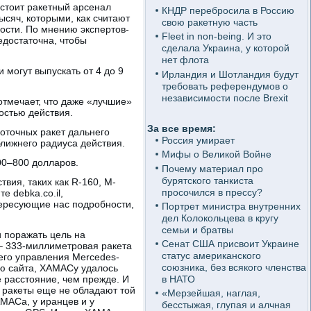
 стоит ракетный арсенал
КНДР перебросила в Россию
сяч, которыми, как считают
свою ракетную часть
ости. По мнению экспертов-
Fleet in non-being. И это
едостаточна, чтобы
сделала Украина, у которой
нет флота
 могут выпускать от 4 до 9
Ирландия и Шотландия будут
требовать референдумов о
независимости после Brexit
отмечает, что даже «лучшие»
остью действия.
За все время:
оточных ракет дальнего
Россия умирает
ближнего радиуса действия.
Мифы о Великой Войне
00–800 долларов.
Почему материал про
бурятского танкиста
ия, таких как R-160, M-
просочился в прессу?
е debka.co.il,
ересующие нас подробности,
Портрет министра внутренних
дел Колокольцева в кругу
семьи и братвы
 поражать цель на
Сенат США присвоит Украине
5 – 333-миллиметровая ракета
статус американского
него управления Mercedes-
союзника, без всякого членства
ию сайта, ХАМАСу удалось
е расстояние, чем прежде. И
в НАТО
, ракеты еще не обладают той
«Мерзейшая, наглая,
АМАСа, у иранцев и у
бесстыжая, глупая и алчная