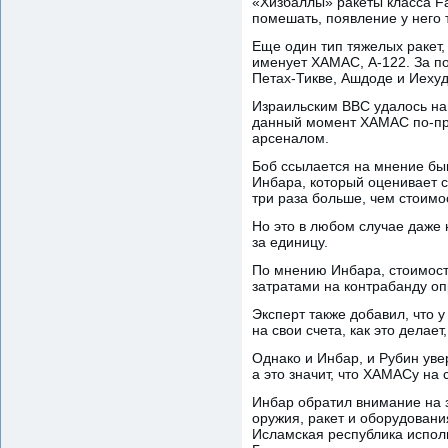
«Хизбаллы» ракеты класса F
помешать, появление у него 
Еще один тип тяжелых ракет,
именует ХАМАС, А-122. За по
Петах-Тикве, Ашдоде и Иехуд
Израильским ВВС удалось на
данный момент ХАМАС по-пре
арсеналом.
Боб ссылается на мнение бы
Инбара, который оценивает с
три раза больше, чем стоимо
Но это в любом случае даже 
за единицу.
По мнению Инбара, стоимост
затратами на контрабанду оп
Эксперт также добавил, что 
на свои счета, как это делае
Однако и Инбар, и Рубин уве
а это значит, что ХАМАСу на
Инбар обратил внимание на 
оружия, ракет и оборудовани
Исламская республика испол