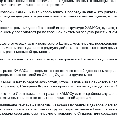
ajr 5 снабжены боеголовками с наведением на цель с помощью си
таких систем – лишь вопрос времени.
 который ХАМАС начал использовать в последние дни – это ракета «
следние два дня эти ракеты попали во многие жилые здания, в том
е.
нести огромный ущерб военной инфраструктуре ХАМАСа, однако, п
жнему располагает разветвленной системой запуска ракет и зна
вшего руководителя израильского Центра космических исследован
тоимость ракет дальнего радиуса действия в несколько тысяч долла
сть ракет меньшей дальности.
не приближается к стоимости противоракеты «Железного купола» –
ь ракет ХАМАСа определяется не столько ценой дешевых материал
ределенных деталей из Синая, Судана и других мест.
у ХАМАСа нет кибервозможностей, чтобы, взламывая банковские се
т, к примеру, Северная Корея, или других источников дохода, как у 
ряют, что Иран поставляет ракеты ХАМАСу или, в крайнем случае, 
 самом деле ничего не стоит пополнить свой арсенал.
заявление генсека «Хизбаллы» Хасана Насраллы в декабре 2020 г
я, имеющихся у палестинских групп сопротивления в Газе, постав
ьзовала свои дипломатические отношения с Суданом для создания