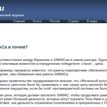
ии
ческий журнал
Главная
Блоги
Россия
Страны
В мире
Н
АСа и почем?
отивостояние между Израилем и ХАМАСом в самом разгаре. Однак
о ключевым моментом в определении победителя станет... цена.
примеру, прекрасно известно, что ракеты-перехватчики «Железного
роже, чем сбиваемые ими ракеты ХАМАСа.
нако правительство придерживается мнения, что «Железный купо
оимость уместнее было бы сравнивать с тем, какую цену заплатил б
женное имущество, если бы этой противоракетной системы не был
ная цена, которую должен заплатить ХАМАС, чтобы продолжать ра
 от ракет большой дальности, которые могут поразить Тель-Авив и 
ствия, чья дальность ограничена поселениями в приграничных с Г