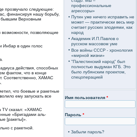
стадо. Мы –
профессиональные
где прозвучало следующее:
агрессоры»
ас, финансируя нашу борьбу,
Путин уже ничего исправить не
ще бывшим Верховным
может — практически весь мир
считает русских злодеями, как
ои возможности, позволяющие
народ
Академик И.П.Павлов о
русском массовом уме
и Инбар в один голос
Все войны СССР - хронология
«мирной жизни»
а.
"Палестинский народ" был
полностью выдуман КГБ. Это
радиуса действия, способных
было лубянским проектом,
ем фактом, что в конце
спецоперацией
ет. Соответственно, ХАМАС
.
етил, что боевые и ракетные
волило ему запускать все
Имя пользователя
*
a TV сказал: «ХАМАС
енные «Бригадами аль-
Пароль
*
ые [ракеты]».
льно с ракетной.
Забыли пароль?