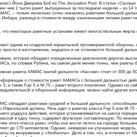
лист Йона Джереми Боб из The Jerusalem Post. В статье «Сколько
е чем 2 тысяч ракет, выпущенных за последнюю неделю – из 14 ты
МАС, – только несколько сотен оказались ракетами большой дальн
я Инбара, разница в стоимости между означенными типами ракет н
о, что некоторые ракетные установки имеют многоствольные жерла и
итают одним из создателей израильской противоракетной обороны, 
 просты в изготовлении, недороги и не отличаются большой дальн
Ливане, которая обладает определенным аресеналом дорогих высок
МАСа, по словам Рубина, на самом деле менее точны, чем ракеты 
вная ракета ХАМАС малой дальности «Кассам» стоит от 300 до 5
нформации о стоимости ракет ХАМАСа с большей дальностью действ
r 3, а также Fajr 5 и М-75 – ракет второго поколения. Однако на сайт
ведывательной и оборонной информации, можно найти другие инт
АМАС обладает ракетами средней и большой дальности, способными
до Изреэльской долины. Речь идет о ракетах класса Fajr 5 или М-7
ьнего радиуса действия, которая устанавливается на шасси перед
, массой в одну тонну, содержит фугасную составляющую. По мнен
ики этого класса ракет, чтобы они могли лететь на гораздо больше
вляет до 170 километров. Однако, невзирая на улучшенную модель
акеты на вооружении у «Хизбаллы». Дело в том, что, в отличие от Х