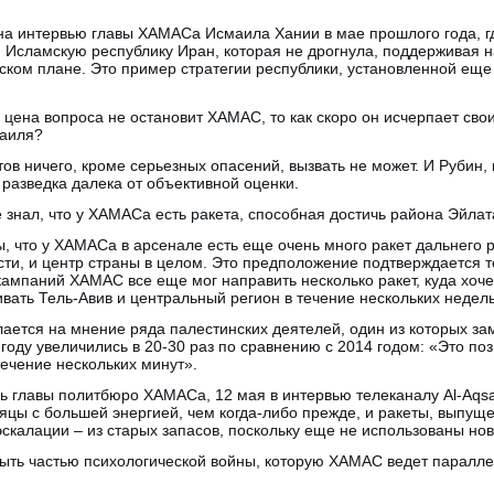
 на интервью главы ХАМАСа Исмаила Хании в мае прошлого года, 
Исламскую республику Иран, которая не дрогнула, поддерживая н
еском плане. Это пример стратегии республики, установленной е
 цена вопроса не остановит ХАМАС, то как скоро он исчерпает св
раиля?
ов ничего, кроме серьезных опасений, вызвать не может. И Рубин, 
 разведка далека от объективной оценки.
 знал, что у ХАМАСа есть ракета, способная достичь района Эйлат
ы, что у ХАМАСа в арсенале есть еще очень много ракет дальнего 
ости, и центр страны в целом. Это предположение подтверждается т
ампаний ХАМАС все еще мог направить несколько ракет, куда хоч
вать Тель-Авив и центральный регион в течение нескольких недель
ется на мнение ряда палестинских деятелей, один из которых зам
оду увеличились в 20-30 раз по сравнению с 2014 годом: «Это поз
течение нескольких минут».
ль главы политбюро ХАМАСа, 12 мая в интервью телеканалу Al-Aqs
яцы с большей энергией, чем когда-либо прежде, и ракеты, выпущ
скалации – из старых запасов, поскольку еще не использованы нов
ыть частью психологической войны, которую ХАМАС ведет паралле