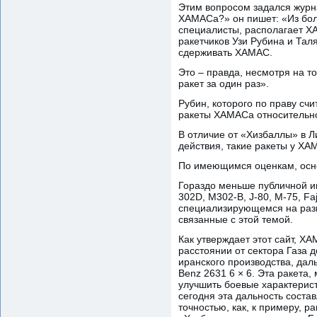
Этим вопросом задался журна
ХАМАСа?» он пишет: «Из боле
специалисты, располагает ХА
ракетчиков Узи Рубина и Тал
сдерживать ХАМАС.
Это – правда, несмотря на т
ракет за один раз».
Рубин, которого по праву сч
ракеты ХАМАСа относительно
В отличие от «Хизбаллы» в 
действия, такие ракеты у ХА
По имеющимся оценкам, осно
Гораздо меньше публичной и
302D, M302-B, J-80, M-75, Faj
специализирующемся на раз
связанные с этой темой.
Как утверждает этот сайт, Х
расстоянии от сектора Газа 
иранского производства, дал
Benz 2631 6 × 6. Эта ракета
улучшить боевые характерист
сегодня эта дальность соста
точностью, как, к примеру, р