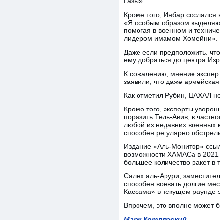
Газы».
Кроме того, Инбар сослался
«Я особым образом выделяю 
помогая в военном и технич
лидером имамом Хомейни».
Даже если предположить, что
ему добраться до центра Из
К сожалению, мнение эксперт
заявили, что даже армейская
Как отметил Рубин, ЦАХАЛ не
Кроме того, эксперты уверен
поразить Тель-Авив, в частн
любой из недавних военных к
способен регулярно обстрели
Издание «Аль-Монитор» ссыла
возможности ХАМАСа в 2021 г
большее количество ракет в 
Салех аль-Арури, заместите
способен воевать долгие мес
Кассама» в текущем раунде э
Впрочем, это вполне может б
Марк Котлярский