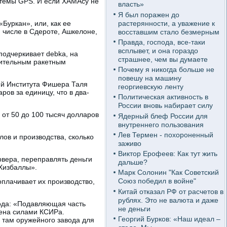
стемы GPS. И если ХАМАсу не
власть»
Я был поражен до
растерянности, а уважение к
Буркан», или, как ее
 числе в Сдероте, Ашкелоне,
восставшим стало безмерным
Правда, господа, все-таки
всплывет, и она гораздо
одчеркивает debka, на
страшнее, чем вы думаете
чительным ракетным
Почему я никогда больше не
повешу на машину
ий Института Фишера Таля
георгиевскую ленту
ров за единицу, что в два-
Политическая активность в
России вновь набирает силу
 от 50 до 100 тысяч долларов
Ядерный блеф России для
внутреннего пользования
Лев Термен - похороненный
ов и производства, сколько
заживо
Виктор Ерофеев: Как тут жить
рвера, переправлять деньги
дальше?
«Хизбаллы».
Марк Солонин "Как Советский
Союз победил в войне"
оплачивает их производство,
Китай отказал РФ от расчетов в
рублях. Это не валюта и даже
ода: «Подавляющая часть
не деньги
лена силами КСИРа.
Георгий Бурков: «Наш идеал –
 там оружейного завода для