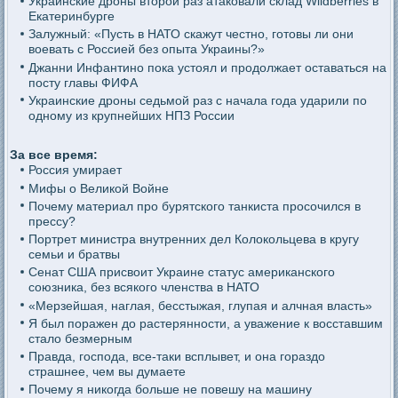
Украинские дроны второй раз атаковали склад Wildberries в
Екатеринбурге
Залужный: «Пусть в НАТО скажут честно, готовы ли они
воевать с Россией без опыта Украины?»
Джанни Инфантино пока устоял и продолжает оставаться на
посту главы ФИФА
Украинские дроны седьмой раз с начала года ударили по
одному из крупнейших НПЗ России
За все время:
Россия умирает
Мифы о Великой Войне
Почему материал про бурятского танкиста просочился в
прессу?
Портрет министра внутренних дел Колокольцева в кругу
семьи и братвы
Сенат США присвоит Украине статус американского
союзника, без всякого членства в НАТО
«Мерзейшая, наглая, бесстыжая, глупая и алчная власть»
Я был поражен до растерянности, а уважение к восставшим
стало безмерным
Правда, господа, все-таки всплывет, и она гораздо
страшнее, чем вы думаете
Почему я никогда больше не повешу на машину