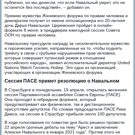
публично, но мы донесли, что если Навальный умрет, это не
останется без последствий», – добавил он.
Премию мужества Женевского форума по правам человека и
демократии получит от имени оппозиционера его 20-летняя
дочь Дарья Навальная. Церемония пройдет в онлайн-
формате 8 июня, в преддверии ежегодной сессии Совета
ООН по правам человека.
Навальному присудили награду за «исключительное мужество
и героические усилия, направленные на то, чтобы поднять
тревогу в связи с грубыми нарушениями прав человека,
которые совершает путинский режим в отношении
российского народа», заявил исполнительный директор United
Nations Watch Гиллель Нойер. Это одна из организаций,
участвующих в организации Женевского форума.
Сессия ПАСЕ примет резолюцию о Навальном
В Страсбурге в понедельник, 19 апреля, открылась весенняя
сессия Парламентской ассамблеи Совета Европы (ПАСЕ).
Она проходит в гибридном формате, который
предусматривает как физическое, так и дистанционное
присутствие депутатов. По словам председателя ПАСЕ Рика
Дамса, на сессию в Страсбург прибыли около 100 депутатов.
В ходе голосования по повестке дня было решено провести
22 апреля срочные дебаты на тему "Арест и заключение
Алексея Навального в январе 2021 года". Против этого не