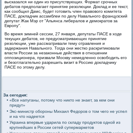
высказался ни один из присутствующих. Формат срочных
дебатов предполагает принятие резолюции. Доклад и ее текст,
как сообщил Дамс, будет готовить член правового комитета
ПАСЕ, докладчик ассамблеи по делу Навального французский
депутат Жак Мэр от "Альянса либералов и демократов за
Европу".
Во время зимней сессии, 27 января, депутаты ПАСЕ в ходе
текущих дебатов, не предусматривающих принятие
резолюции, уже рассматривали тему отравления и
задержания Навального. Тогда они жестко раскритиковали
власти России за незаконные действия в отношении
оппозиционера, призвали Москву немедленно освободить его
и безотлагательно разрешить визит в Россию докладчику
ПАСЕ по этому делу.
За сегодня:
«Все напуганы, потому что никто не знает, за кем они
придут»
Экс-министр обороны Михаил Федоров о том чего не успел
и на что надеется
Украина впервые ударила по складу продуктов одной из
крупнейших в России сетей супермаркетов