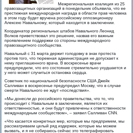
Межрегиональная коалиция из 25
правозащитных организаций в понедельник объявила, что ее
престижная международная награда в области прав человека
в этом году будет вручена российскому оппозиционеру
Алексею Навальному, который находится в заключении.
Координатор региональных штабов Навального Леонид
Волков приветствовал это решение, назвав его важным
проявлением поддержки со стороны международного
правозащитного сообщества.
Навальный с 31 марта держит голодовку в знак протеста
против того, что тюремная администрация не допускает к
нему приглашенного врача. В воскресенье врачи
предупредили, что его состояние стремительно ухудшается и
у него может случиться остановка сердца.
Советник по национальной безопасности США Джейк
Салливан в воскресенье предупредил Москву, что в случае
смерти Навального ее ждут «последствия».
«Мы донесли до российского правительства, что то, что
происходит с Навальным в заключении, является их
ответственностью, и они будут привлечены к ответственности
международным сообществом», – заявил Салливан CNN.
«Что касается конкретных мер, которые мы предпримем, мы
рассматриваем целый ряд издержек, которые мы можем
вызвать, и я не собираюсь сейчас это телеграфировать