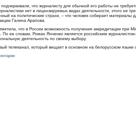
подчеркивали, что журналисту для обычной его работы не требует
налистики нет в лицензируемых видах деятельности, этого не тре
ный на политические страхи, – что человек собирает материалы д
зации Галина Арапова.
метила, что в России возможность получения аккредитации при М
. По ее словам, Роман Янченко является российским журналисто
ональную деятельность по своему выбору.
овый телеканал, который вещает в основном на белорусском языке с
ментарии