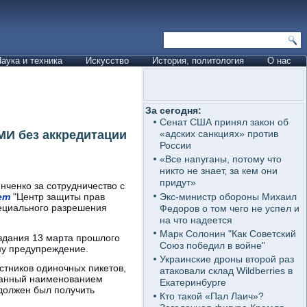
аука и техника
Искусство
История, политология
О нас
За сегодня:
Сенат США принял закон об
МИ без аккредитации
«адских санкциях» против
России
«Все напуганы, потому что
никто не знает, за кем они
придут»
нченко за сотрудничество с
Экс-министр обороны Михаил
ет
"Центр защиты прав
пециального разрешения
Федоров о том чего не успел и
на что надеется
Марк Солонин "Как Советский
здания 13 марта прошлого
Союз победил в войне"
ему предупреждение.
Украинские дроны второй раз
стников одиночных пикетов,
атаковали склад Wildberries в
ванный наименованием
Екатеринбурге
 должен был получить
Кто такой «Пал Лаич»?