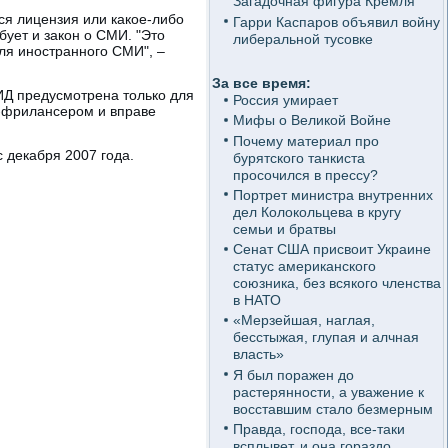
Загадочная фигура Кремля
ся лицензия или какое-либо
Гарри Каспаров объявил войну
бует и закон о СМИ. "Это
либеральной тусовке
ля иностранного СМИ", –
За все время:
ИД предусмотрена только для
Россия умирает
м-фрилансером и вправе
Мифы о Великой Войне
Почему материал про
 декабря 2007 года.
бурятского танкиста
просочился в прессу?
Портрет министра внутренних
дел Колокольцева в кругу
семьи и братвы
Сенат США присвоит Украине
статус американского
союзника, без всякого членства
в НАТО
«Мерзейшая, наглая,
бесстыжая, глупая и алчная
власть»
Я был поражен до
растерянности, а уважение к
восставшим стало безмерным
Правда, господа, все-таки
всплывет, и она гораздо