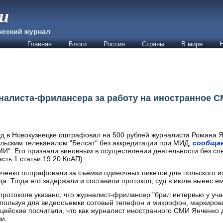
ии
ческий журнал
Главная
Блоги
Россия
Страны
В мире
Н
алиста-фрилансера за работу на иностранное С
д в Новокузнецке оштрафовал на 500 рублей журналиста Романа Я
льским телеканалом "Белсат" без аккредитации при МИД,
сообща
И". Его признали виновным в осуществлении деятельности без с
асть 1 статьи 19.20 КоАП).
ченко оштрафовали за съемки одиночных пикетов для польского и
да. Тогда его задержали и составили протокол, суд в июле вынес 
протоколе указано, что журналист-фрилансер "брал интервью у уча
пользуя для видеосъемки сотовый телефон и микрофон, маркиро
цейские посчитали, что как журналист иностранного СМИ Янченко
и.