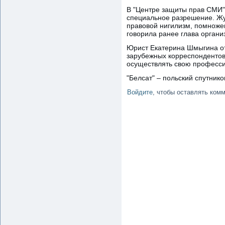
В "Центре защиты прав СМИ" 
специальное разрешение. Жур
правовой нигилизм, помножен
говорила ранее глава органи
Юрист Екатерина Шмыгина от
зарубежных корреспондентов
осуществлять свою професси
"Белсат" – польский спутник
Войдите
, чтобы оставлять ком