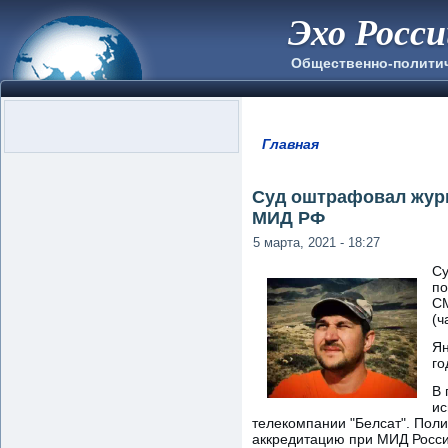
Эхо Росс
Общественно-полити
Главная
Вы здесь
Суд оштрафовал журн
МИД РФ
5 марта, 2021 - 18:27
Су
по
СМ
(ч
Ян
го
В 
ис
телекомпании "Белсат". Поли
аккредитацию при МИД Росси