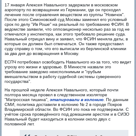
17 января Алексея Навального задержали в московском
аэропорту по возвращении из Германии, где он проходил
лечение после отравления веществом из группы "Новичок".
После этого Симоновский суд Москвы заменил его условный
срок по делу "Ив Роше" на реальный по требованию ФСИН. В
ведомстве заявили, что оппозиционер несколько раз за год не
отмечался у инспектора, как этого требовало решение суда.
Навальный отрицал вину и заявил, что ФСИН меняла даты, в
которые он должен был отмечаться. Он также предоставил
суду справку о том, что его выписали из берлинской клиники
за два дня до возвращения в Москву.
ЕСПЧ потребовал освободить Навального из-за того, что видит
угрозу его жизни и здоровью. В Минюсте назвали это
требование заведомо неисполнимым и "грубым
вмешательством в работу судебной системы суверенного
государства".
На прошлой неделе Алексея Навального, который почти
полтора месяца провел в следственном изоляторе
"Матросская тишина",
этапировали в колонию
. По данным
СМИ, политика доставили в колонию № 2 в городе Покров
Владимирской области. Во ФСИН это пока не подтвержали. С
учётом срока проведённого под домашним арестом и в СИЗО
Навальный будет находиться в колонии около двух с
половиной лет.