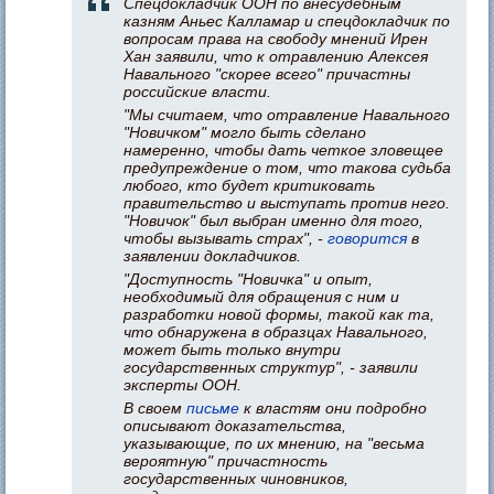
Спецдокладчик ООН по внесудебным
казням Аньес Калламар и спецдокладчик по
вопросам права на свободу мнений Ирен
Хан заявили, что к отравлению Алексея
Навального "скорее всего" причастны
российские власти.
"Мы считаем, что отравление Навального
"Новичком" могло быть сделано
намеренно, чтобы дать четкое зловещее
предупреждение о том, что такова судьба
любого, кто будет критиковать
правительство и выступать против него.
"Новичок" был выбран именно для того,
чтобы вызывать страх", -
говорится
в
заявлении докладчиков.
"Доступность "Новичка" и опыт,
необходимый для обращения с ним и
разработки новой формы, такой как та,
что обнаружена в образцах Навального,
может быть только внутри
государственных структур", - заявили
эксперты ООН.
В своем
письме
к властям они подробно
описывают доказательства,
указывающие, по их мнению, на "весьма
вероятную" причастность
государственных чиновников,