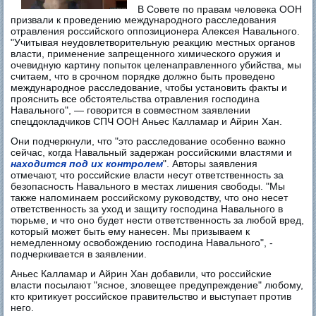
В Совете по правам человека ООН
призвали к проведению международного расследования
отравления российского оппозиционера Алексея Навального.
"Учитывая неудовлетворительную реакцию местных органов
власти, применение запрещенного химического оружия и
очевидную картину попыток целенаправленного убийства, мы
считаем, что в срочном порядке должно быть проведено
международное расследование, чтобы установить факты и
прояснить все обстоятельства отравления господина
Навального", — говорится в совместном заявлении
спецдокладчиков СПЧ ООН Аньес Калламар и Айрин Хан.
Они подчеркнули, что "это расследование особенно важно
сейчас, когда Навальный задержан российскими властями и
находится под их контролем
". Авторы заявления
отмечают, что российские власти несут ответственность за
безопасность Навального в местах лишения свободы. "Мы
также напоминаем российскому руководству, что оно несет
ответственность за уход и защиту господина Навального в
тюрьме, и что оно будет нести ответственность за любой вред,
который может быть ему нанесен. Мы призываем к
немедленному освобождению господина Навального", -
подчеркивается в заявлении.
Аньес Калламар и Айрин Хан добавили, что российские
власти посылают "ясное, зловещее предупреждение" любому,
кто критикует российское правительство и выступает против
него.