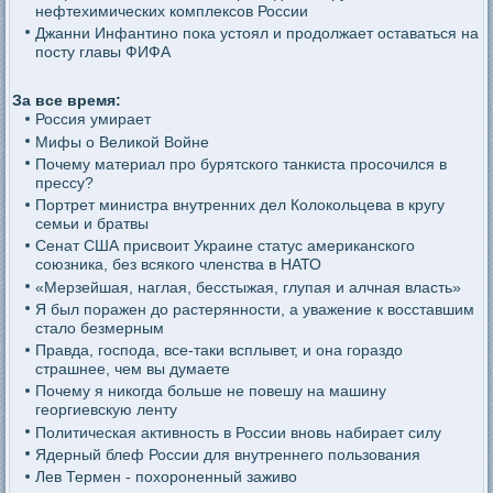
нефтехимических комплексов России
Джанни Инфантино пока устоял и продолжает оставаться на
посту главы ФИФА
За все время:
Россия умирает
Мифы о Великой Войне
Почему материал про бурятского танкиста просочился в
прессу?
Портрет министра внутренних дел Колокольцева в кругу
семьи и братвы
Сенат США присвоит Украине статус американского
союзника, без всякого членства в НАТО
«Мерзейшая, наглая, бесстыжая, глупая и алчная власть»
Я был поражен до растерянности, а уважение к восставшим
стало безмерным
Правда, господа, все-таки всплывет, и она гораздо
страшнее, чем вы думаете
Почему я никогда больше не повешу на машину
георгиевскую ленту
Политическая активность в России вновь набирает силу
Ядерный блеф России для внутреннего пользования
Лев Термен - похороненный заживо