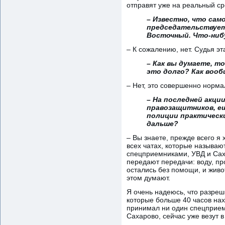
отправят уже на реальный ср
– Известно, что сам
председательствует
Восточный. Что-нибу
– К сожалению, нет. Судья э
– Как вы думаете, то
это долго? Как вооб
– Нет, это совершенно норма
– На последней акции
правозащитников, ещ
полиции практически
дальше?
– Вы знаете, прежде всего я
всех чатах, которые называю
спецприемниками, УВД и Саха
передают передачи: воду, п
остались без помощи, и живот
этом думают.
Я очень надеюсь, что разре
которые больше 40 часов нахо
принимал ни один спецприемн
Сахарово, сейчас уже везут в