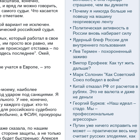
масштаба, конечно,
страшнее, чем вы думаете
 и вряд ли можно говорить,
самого судьи. Что касается
Почему я никогда больше не
е отметаем.
повешу на машину
георгиевскую ленту
ой вариант не исключен.
Политическая активность в
ический российский судья.
России вновь набирает силу
мых, который работал в свое
Ядерный блеф России для
 им просто все равно, им
внутреннего пользования
ым происходит отставка – по
Лев Термен - похороненный
здесь последнее". Окей,
заживо
Виктор Ерофеев: Как тут жить
е учатся в Европе, – это
дальше?
Марк Солонин "Как Советский
Союз победил в войне"
Китай отказал РФ от расчетов в
о-моему, наиболее
рублях. Это не валюта и даже
од ударом под санкциями. Я
не деньги
ьного. У нее, конечно,
Георгий Бурков: «Наш идеал –
у каждого судьи: кто-то
стадо. Мы –
 для российского судебного
профессиональные
необычно, а ФСИН, прокуроры
агрессоры»
Путин уже ничего исправить не
 даже сказала, по нашим
может — практически весь мир
 стороне защиты, а не только
считает русских злодеями, как
е будет быстренько: Алексея