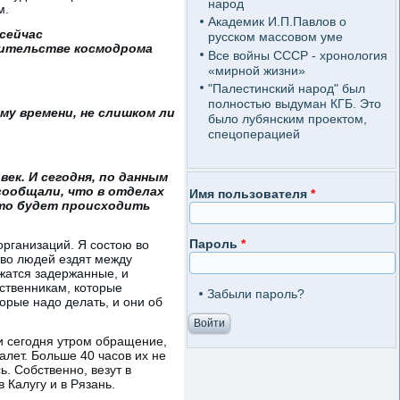
народ
м.
Академик И.П.Павлов о
 сейчас
русском массовом уме
оительстве космодрома
Все войны СССР - хронология
«мирной жизни»
"Палестинский народ" был
полностью выдуман КГБ. Это
ому времени, не слишком ли
было лубянским проектом,
спецоперацией
век. И сегодня, по данным
сообщали, что в отделах
Имя пользователя
*
что будет происходить
Пароль
*
организаций. Я состою во
тво людей ездят между
жатся задержанные, и
ственникам, которые
Забыли пароль?
орые надо делать, и они об
и сегодня утром обращение,
алет. Больше 40 часов их не
. Собственно, везут в
 Калугу и в Рязань.