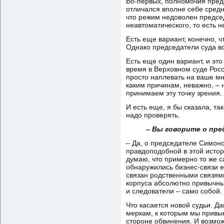
Во-первых, полномочия предс
отличался вполне себе средн
что режим недоволен председ
неавтоматического, то есть н
Есть еще вариант, конечно, 
Однако председатели суда вс
Есть еще один вариант, и это
время в Верховном суде Росс
просто наплевать на ваше мн
каким причинам, неважно, – 
принимаем эту точку зрения.
И есть еще, я бы сказала, та
надо проверять.
– Вы говорите о пре
– Да, о председателе Симоно
правдоподобной в этой истор
думаю, что примерно то же с
обнаружились бизнес-связи ее
связан родственными связями 
корпуса абсолютно привычны
и следователи – само собой.
Что касается новой судьи. Да
меркам, к которым мы привык
стороне обвинения. И возможн