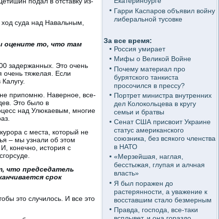
Екатеринбурге
Детишин подал в отставку из-
Гарри Каспаров объявил войну
либеральной тусовке
ь ход суда над Навальным,
За все время:
вы оцените то, что там
Россия умирает
Мифы о Великой Войне
300 задержанных. Это очень
Почему материал про
я очень тяжелая. Если
бурятского танкиста
 Калугу.
просочился в прессу?
 не припомню. Наверное, все-
Портрет министра внутренних
дев. Это было в
дел Колокольцева в кругу
роцесс над Улюкаевым, многие
семьи и братвы
аз.
Сенат США присвоит Украине
статус американского
курора с места, который не
союзника, без всякого членства
дья – мы узнали об этом
в НАТО
И, конечно, история с
сгорсуде.
«Мерзейшая, наглая,
бесстыжая, глупая и алчная
т, что председатель
власть»
аканчивается срок
Я был поражен до
растерянности, а уважение к
обы это случилось. И все это
восставшим стало безмерным
Правда, господа, все-таки
всплывет, и она гораздо