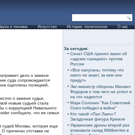
аука и техника
Искусство
История, политология
О нас
За сегодня:
Сенат США принял закон об
«адских санкциях» против
России
«Все напуганы, потому что
никто не знает, за кем они
атривает дело о замене
ние суда сопровождается
придут»
она оцеплены полицией,
Экс-министр обороны Михаил
Федоров о том чего не успел и
на что надеется
естно о замене судьи,
Марк Солонин "Как Советский
вой новым судьей стала
Союз победил в войне"
ы с коррупцией Навального:
sider сообщило, что ее семья
Кто такой «Пал Лаич»?
Загадочная фигура Кремля
Украинские дроны второй раз
 судей Москвы, которая еще
атаковали склад Wildberries в
 О причинах отставки не