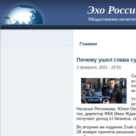
Эхо Росс
Общественно-полити
Главная
Вы здесь
Почему ушел глава с
2 февраля, 2021 - 19:56
Си
ус
по
ко
Ут
ко
Наталья Репникова. Юлия Ок
так, директор ФБК Иван Ждан
получает доход от бизнеса, 
Во вторник же издание Znak
28 января приняла решение 