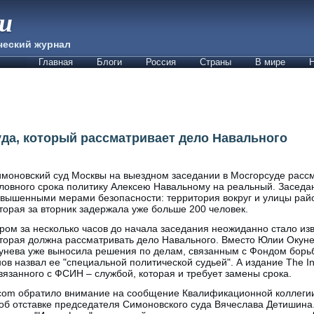
ии
ческий журнал
Главная
Блоги
Россия
Страны
В мире
Н
уда, который рассматривает дело Навального
моновский суд Москвы на выездном заседании в Мосгорсуде рассм
ловного срока политику Алексею Навальному на реальный. Заседа
вышенными мерами безопасности: территория вокруг и улицы рай
торая за вторник задержала уже больше 200 человек.
ром за несколько часов до начала заседания неожиданно стало изв
торая должна рассматривать дело Навального. Вместо Юлии Окуне
унева уже выносила решения по делам, связанным с Фондом борьб
ов назвал ее "специальной политической судьей". А издание The In
связанного с ФСИН – службой, которая и требует замены срока.
.com обратило внимание на сообщение Квалификационной коллегии
об отставке председателя Симоновского суда Вячеслава Детишина.