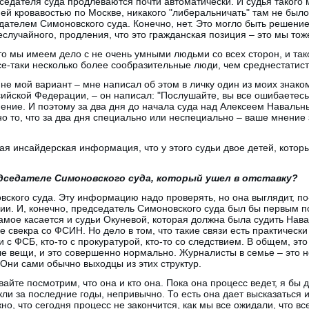
едателя суда продлеваются почти автоматически. И судья такого 
ей кровавостью по Москве, никакого "либеральничать" там не было,
ателем Симоновского суда. Конечно, нет. Это могло быть решение 
еслучайного, продления, что это гражданская позиция – это мы тож
что мы имеем дело с не очень умными людьми со всех сторон, и так
е-таки несколько более сообразительные люди, чем среднестатист
 не мой вариант – мне написал об этом в личку один из моих знако
ийской Федерации, – он написал: "Послушайте, вы все ошибаетесь,
ение. И поэтому за два дня до начала суда над Алексеем Навальн
но то, что за два дня специально или неспециально – ваше мнение 
кая инсайдерская информация, что у этого судьи двое детей, которы
дседателе Симоновского суда, который ушел в отставку?
вского суда. Эту информацию надо проверять, но она выглядит, п
ии. И, конечно, председатель Симоновского суда был бы первым п
амое касается и судьи Окуневой, которая должна была судить Навал
 свекра со ФСИН. Но дело в том, что такие связи есть практически 
с ФСБ, кто-то с прокуратурой, кто-то со следствием. В общем, это
е вещи, и это совершенно нормально. Журналисты в семье – это 
 Они сами обычно выходцы из этих структур.
вайте посмотрим, что она и кто она. Пока она процесс ведет, я бы
ли за последние годы, непривычно. То есть она дает высказаться и
о, что сегодня процесс не закончится, как мы все ожидали, что вс