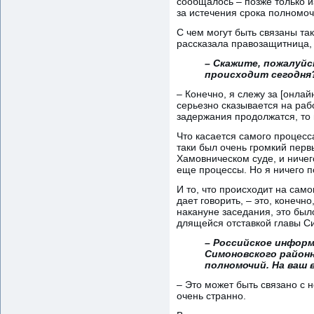
сообщалось – позже только и
за истечения срока полномоч
С чем могут быть связаны та
рассказала правозащитница,
– Скажите, пожалуйс
происходит сегодня
– Конечно, я слежу за [онлай
серьезно сказывается на раб
задержания продолжатся, то н
Что касается самого процесс
таки был очень громкий перв
Хамовническом суде, и ничег
еще процессы. Но я ничего п
И то, что происходит на сам
дает говорить, – это, конечн
накануне заседания, это был
длящейся отставкой главы Си
– Российское информ
Симоновского районн
полномочий. На ваш в
– Это может быть связано с н
очень странно.