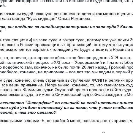
здание "Интерфакс" со ссылкой на источники в суде написало, что 
ий.
кие замены судей накануне резонансного дела и как можно оценит
 глава фонда "Русь сидящая" Ольга Романова.
та, вы следите за онлайн-трансляциями из зала суда? Как 
?
н-трансляциями] из зала суда и вокруг суда, потому что уже почти 
оте всех в России правозащитных организаций, потому что ситуаци
е исключен тот вариант, что людей уже будут отвозить в Рязань и в
а, то, конечно, этот процесс абсолютно беспрецедентный. Я такого
ый политический процесс в XXI веке – Ходорковский и Платон Лебе
о подобного там, конечно, не было почти 20 лет назад. Громкий п
одобного, конечно, не припомню – все вот это мы видим в первый р
ом суде, конечно, очень странные выступления ФСИН и реплики про
о, все вещи привычные. Непривычно, конечно, то, что сменилась су
о внезапно. Фамилия судьи Окуневой просто пропала с сайта суда. 
моновского суда, а именно Симоновский суд сейчас заседает в Мо
агентство "Интерфакс" со ссылкой на свой источник пише
ого суда уходит в отставку из-за того, что у него якобы з
згляд, с чем это связано?
есколькими вещами. Я, по крайней мере, насчитала пять причин, чт