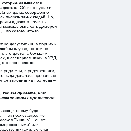
, которые называются
адвоката. Обычно пускали,
удебных делах совершенно
ли пускать таких людей. Но,
орочки адвоката, если ты
ты можешь быть хоть доктором
Д. Это совсем что-то
т не допустить ни в тюрьму к
 любом случае, но тем не
ся, это дается с большим
ах, в спецприемниках, в УВД,
 это очень сложно.
и родители, и родственники,
аю, куда девалась пропавшая
оятся выходить на протесты –
, как вы думаете, что
 начале новых протестов
ваюсь, что ему будет
 – так послезавтра. Но
осская Тишина" – он же
"замороженными" или
 родственниками, включая