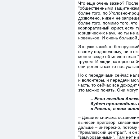
Что еще очень важно? После 
"общественными защитниками
более того, по Уголовно-про
дозволено, никем не запреще
более того, помимо того, что
корпоративный юрист, если т
юридических наук, но ты не а
новенькое. И очень большой 
Это уже какой-то белорусский
своему подопечному, ни в око
менее везде объявлен план "
трудом. И люди, которые сей
они должны как-то нас услыш
Но с передачами сейчас нала
и волонтеры, и передачи мог
часть, то сейчас все доходит
это можно понять. Они могут
– Если сегодня Алек
будет происходить 
в России, в том числ
– Давайте сначала остановим
вынесен приговор, связанный
дальше – интересно, потому 
"Кремлевский централ", и он
"замурованными". Там нет ни