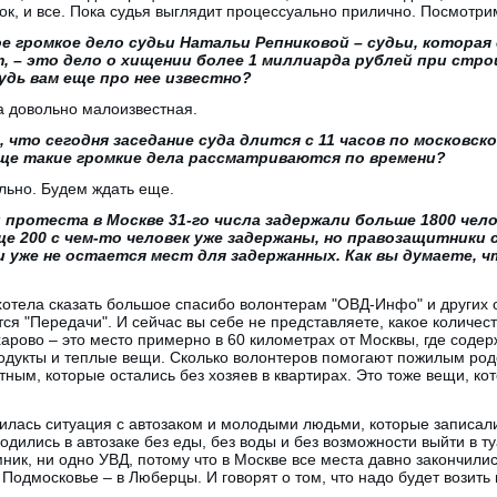
ок, и все. Пока судья выглядит процессуально прилично. Посмотри
ое громкое дело судьи Натальи Репниковой – судьи, которая
, – это дело о хищении более 1 миллиарда рублей при стр
дь вам еще про нее известно?
та довольно малоизвестная.
, что сегодня заседание суда длится с 11 часов по московск
ще такие громкие дела рассматриваются по времени?
льно. Будем ждать еще.
 протеста в Москве 31-го числа задержали больше 1800 чело
е 200 с чем-то человек уже задержаны, но правозащитники 
 уже не остается мест для задержанных. Как вы думаете, 
 хотела сказать большое спасибо волонтерам "ОВД-Инфо" и других 
тся "Передачи". И сейчас вы себе не представляете, какое количес
рово – это место примерно в 60 километрах от Москвы, где содер
родукты и теплые вещи. Сколько волонтеров помогают пожилым род
ным, которые остались без хозяев в квартирах. Это тоже вещи, кот
шилась ситуация с автозаком и молодыми людьми, которые записал
дились в автозаке без еды, без воды и без возможности выйти в ту
ик, ни одно УВД, потому что в Москве все места давно закончились
 Подмосковье – в Люберцы. И говорят о том, что надо будет возить в