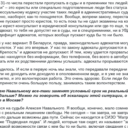
31-го числа перестали пропускать в суды и в приемники тех людей
" – это юристы или специально подготовленные люди без статуса 
цессуальному кодексу участие таких людей в административных с
но, наоборот, как-то поощряется. Вообще, вопреки закону, переста
 не пускают просто юристов, то есть пока ты не сдал экзамены на к
ы юрист-консультант в юридической консультации или где-то еще, 
двокат, то тебя не допустят ни в суды, ни в спецприемники, ни в УВ
дефицит адвокатов, которых вообще пускают куда бы то ни было.
 у нас вариант. В Беларуси, правда, законодательно адвокатов могу
лоток. У нас это впервые. У нас по закону адвокаты допускаются в
Крепость" и адвокатов не допускают. И тем, кому удается прорвать
час находятся без информации, без телефонов, без всего в автобус
ать или их родственники должны услышать: адвокаты прорываются,
дилось. И если в первую ночь мы знали, что передавали передачи 
ли не доходить или доходило в ополовиненном виде, и я уже не зн
 четко, и это волонтерская работа. Это очень здорово. Если люди б
 принести очень большую пользу, занимаясь таким волонтерством.
сею Навальному все-таки заменят условный срок на реальный
дальше? Можно ли говорить об эскалации этой ситуации, о
е в Москве?
ся на судьбе Алексея Навального. Я вообще, конечно, мало сомне
 с реальным лишением свободы. Не сегодня – так завтра, не завтра
что дальше возможны два пути. Сейчас он находится в СИЗО "Матр
 же "Подводная лодка". И людей, которые там сидят, их называют 
какой возможности связи с кем бы то ни было, включая свидания с