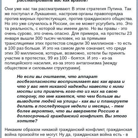
рассматривать вас как врагов?
Они уже нас так рассматривают. В этом стратегия Путина. Так
же поступал и Лукашенко, настроив органы правопорядка
против мирных протестующих, против гражданского общества.
Но это уже случилось в России, он не может усугубить это. Это
та реальность, с которой мы имеем дело. Но вы правы - это
очень сурово, это очень опасно. Для примера, на протесты 23
января вышли 300 тысяч человек, но за прямыми
трансляциями этих протестов следили 30 миллионов - то есть
в 100 раз больше. И это на самом деле означает, что среди
этих 30 миллионов, которые, возможно, хотели бы принять
участие в протестах, 99 из 100 - боятся. И это - из-за
полицейского насилия, из-за этого антагонизма [между
обществом и силовыми структурами].
Но если вы считаете, что аппарат
госбезопасности воспринимает вас как врага и
что у вас нет никакой надежды навести с ними
мосты или привлечь кого-то из них на свою
сторону, то мне кажется, что чем больше вы
выводите людей на улицы - как вы и планируете
делать в последующие недели и месяцы, - тем
более вероятно, что вы ввергнете Россию в
долгосрочный гражданский конфликт. Вы этого
хотите?
Никаким образом никакой гражданский конфликт, гражданская
война произойти не могут. Ну да, гражданская война есть - в