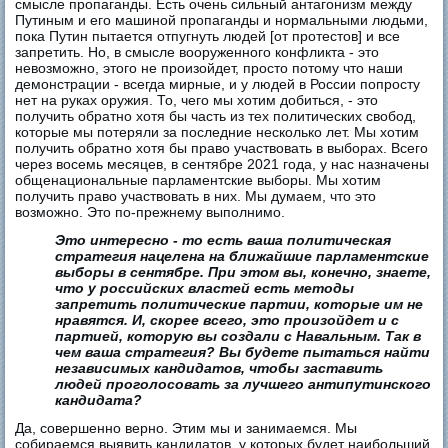
смысле пропаганды. Есть очень сильный антагонизм между
Путиным и его машиной пропаганды и нормальными людьми,
пока Путин пытается отпугнуть людей [от протестов] и все
запретить. Но, в смысле вооруженного конфликта - это
невозможно, этого не произойдет, просто потому что наши
демонстрации - всегда мирные, и у людей в России попросту
нет на руках оружия. То, чего мы хотим добиться, - это
получить обратно хотя бы часть из тех политических свобод,
которые мы потеряли за последние несколько лет. Мы хотим
получить обратно хотя бы право участвовать в выборах. Всего
через восемь месяцев, в сентябре 2021 года, у нас назначены
общенациональные парламентские выборы. Мы хотим
получить право участвовать в них. Мы думаем, что это
возможно. Это по-прежнему выполнимо.
Это интересно - то есть ваша политическая
стратегия нацелена на ближайшие парламентские
выборы в сентябре. При этом вы, конечно, знаете,
что у российских властей есть методы
запретить политические партии, которые им не
нравятся. И, скорее всего, это произойдет и с
партией, которую вы создали с Навальным. Так в
чем ваша стратегия? Вы будете пытаться найти
независимых кандидатов, чтобы заставить
людей проголосовать за лучшего антипутинского
кандидата?
Да, совершенно верно. Этим мы и занимаемся. Мы
собираемся выявить кандидатов, у которых будет наибольший