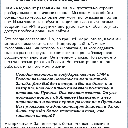
для действий, даже в интернете?
Нам не нужно их разрешение. Да, мы достаточно хорошо
разбираемся в технических вещах. Мы знаем, как обойти
большинство угроз, которые они могут использовать против
нас. И мы знаем, как обучать людей пользоваться такими
вещами, как VPN и другими инструментами, чтобы получать
доступ к заблокированным сайтам.
Это всегда состязание. Но, по крайней мере, это то, в чем мы
можем с ними состязаться. Например, сайт с "умным
голосованием", на котором мы советуем, за кого отдавать
голос в разных округах, технически говоря, заблокирован
российскими властями. Он в черном списке. По закону, его
нельзя просматривать в России. Но несмотря на это, он
работает, и на него можно зайти.
Сегодня некоторые государственные СМИ в
России называют Навального марионеткой
Запада. Джо Байден теперь в Белом доме, и он
говорит, что он сильно поменяет политику в
отношении Путина. Она станет жестче. Он уже
поднимал вопрос об Алексее Навальном и его
отравлении в своем первом разговоре с Путиным.
Вы призываете администрацию Байдена и Запад
быть гораздо более жесткими в том, что
касается санкций?
Мы призываем Запад вводить более жесткие санкции в