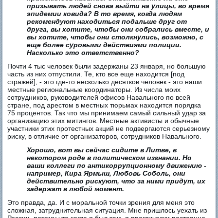
призывать людей снова выйти на улицы, во время
эпидемии ковида? В то время, когда людям
рекомендуют находиться подальше друг от
друга, вы хотите, чтобы они собрались вместе, и
вы хотите, чтобы они столкнулись, возможно, с
еще более суровыми действиями полиции.
Насколько это ответственно?
Почти 4 тыс человек были задержаны 23 января, но большую
часть из них отпустили. Те, кто все еще находится [под
стражей], - это где-то несколько десятков человек - это наши
местные региональные координаторы. Из числа моих
сотрудников, руководителей офисов Навального по всей
стране, под арестом в местных тюрьмах находится порядка
75 процентов. Так что мы принимаем самый сильный удар за
организацию этих митингов. Местные активисты и обычные
участники этих протестных акций не подвергаются серьезному
риску, в отличие от организаторов, сотрудников Навального.
Хорошо, вот вы сейчас сидите в Литве, в
некотором роде в политическом изгнании. Но
ваши коллеги по антикоррупционному движению -
например, Кира Ярмыш, Любовь Соболь, они
действительно рискуют, что за ними придут, их
задержат в любой момент.
Это правда, да. И с моральной точки зрения для меня это
сложная, затруднительная ситуация. Мне пришлось уехать из