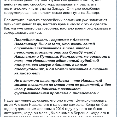
отношении денег Путина. Путинские деньги - это то, что
действительно способно коррумпировать и разлагать
политические институты на Западе. Они уже ослабляют
коррумпированные политические институты на Западе.
Посмотрите, сколько европейских политиков уже зависит от
путинских денег. И да, настало время что-то с этим сделать.
Как мы уже много раз говорили, настало время отслеживать и
замораживать активы.
Последняя мысль - вернемся к Алексею
Навальному. Вы сказали, что часть вашей
стратегии заключается в том, чтобы
персонализировать это как борьбу между
Навальным и Путиным. Реальность же состоит в
том, что Навального ждет новый судебный
процесс, его могут обвинить в новых
преступлениях, и он может оказаться в тюрьме
на много лет.
Не в этом ли ваша проблема - что Навальный
может оказаться на много лет за решеткой, а без
него у вашего движения возникает
фундаментальная проблема с лидерством?
Наше движение доказало, что оно может функционировать,
имея Алексея Навального в качестве символа. Когда он был
год под домашним арестом в 2014 году и у него не было
интернета, когда он месяц был в коме в Берлине, когда его в