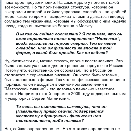
некоторое преувеличение. На самом деле у него нет такой
возможности. Но та политическая структура, которую он
выстроил и которой я сейчас управляю, способна - по крайней
мере, какое-то время - выдерживать темп и двигаться вперед
согласно тем указаниям, которые мы обсуждали с ним неделю
назад, когда он выезжал из Берлина в Москву.
В каком он сейчас состоянии? Я понимаю, что он
смог оправиться после отравления "Новичком",
когда оказался на пороге смерти. Тем не менее
очевидно, что он физически не вполне в той
форме, в какой был прежде. Как он сейчас?
Ну, физически он, можно сказать, вполне восстановился. Это
было важным условием для его решения вернуться в Россию.
Потому что, естественно, он осознавал, что в России он
столкнется с серьезными рисками. Он хотел быть готовым,
быть полностью в форме. Так что его физическое состояние в
порядке, но он находится в одиночном заключении в
"Матросской тишине" - это довольно печально известное
место. Например в этой тюрьме в 2009 году подвергся пыткам
и умер юрист Сергей Магнитский.
То есть вы пытаетесь намекнуть, что он
[Навальный] прямо сейчас подвергается
жестокому обращению - физически или
психологически, либо пыткам?
Нет, сейчас определенно нет. Но это также определенно не