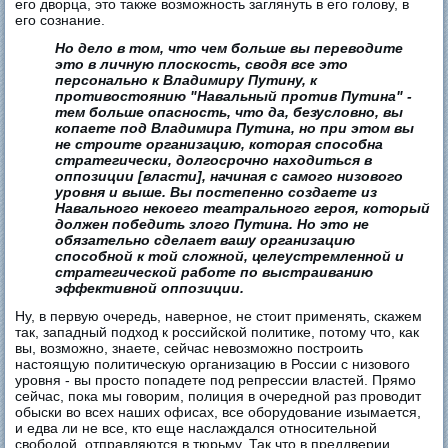
его дворца, это также возможность заглянуть в его голову, в
его сознание.
Но дело в том, что чем больше вы переводите
это в личную плоскость, сводя все это
персонально к Владимиру Путину, к
противостоянию "Навальный против Путина" -
тем больше опасность, что да, безусловно, вы
копаете под Владимира Путина, но при этом вы
не строите организацию, которая способна
стратегически, долгосрочно находиться в
оппозиции [власти], начиная с самого низового
уровня и выше. Вы постепенно создаете из
Навального некоего театрального героя, который
должен победить злого Путина. Но это не
обязательно сделает вашу организацию
способной к той сложной, целеустремленной и
стратегической работе по выстраиванию
эффективной оппозиции.
Ну, в первую очередь, наверное, не стоит применять, скажем
так, западный подход к российской политике, потому что, как
вы, возможно, знаете, сейчас невозможно построить
настоящую политическую организацию в России с низового
уровня - вы просто попадете под репрессии властей. Прямо
сейчас, пока мы говорим, полиция в очередной раз проводит
обыски во всех наших офисах, все оборудование изымается,
и едва ли не все, кто еще наслаждался относительной
свободой, отправляются в тюрьму. Так что в преддверии