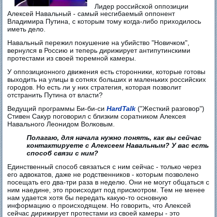
Лидер российской оппозиции
Алексей Навальный - самый несгибаемый оппонент
Владимира Путина, с которым тому когда-либо приходилось
иметь дело.
Навальный пережил покушение на убийство "Новичком",
вернулся в Россию и теперь дирижирует антипутинскими
протестами из своей тюремной камеры.
У оппозиционного движения есть сторонники, которые готовы
выходить на улицы в сотнях больших и маленьких российских
городов. Но есть ли у них стратегия, которая позволит
отстранить Путина от власти?
Ведущий программы Би-би-си
HardTalk
("Жесткий разговор")
Стивен Сакур поговорил с близким соратником Алексея
Навального Леонидом Волковым.
Полагаю, для начала нужно понять, как вы сейчас
контактируете с Алексеем Навальным? У вас есть
способ связи с ним?
Единственный способ связаться с ним сейчас - только через
его адвокатов, даже не родственников - которым позволено
посещать его два-три раза в неделю. Они не могут общаться с
ним наедине, это происходит под присмотром. Тем не менее
нам удается хотя бы передать какую-то основную
информацию о происходящем. Но говорить, что Алексей
сейчас дирижирует протестами из своей камеры - это