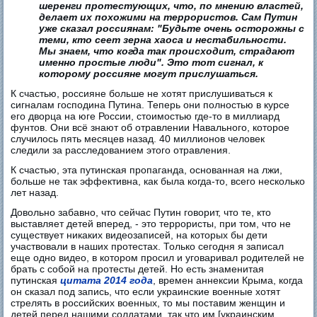
шеренги протестующих, что, по мнению властей,
делает их похожими на террористов. Сам Путин
уже сказал россиянам: "Будьте очень осторожны с
теми, кто сеет зерна хаоса и нестабильности.
Мы знаем, что когда так происходит, страдают
именно простые люди". Это тот сигнал, к
которому россияне могут прислушаться.
К счастью, россияне больше не хотят прислушиваться к
сигналам господина Путина. Теперь они полностью в курсе
его дворца на юге России, стоимостью где-то в миллиард
фунтов. Они всё знают об отравлении Навального, которое
случилось пять месяцев назад. 40 миллионов человек
следили за расследованием этого отравления.
К счастью, эта путинская пропаганда, основанная на лжи,
больше не так эффективна, как была когда-то, всего несколько
лет назад.
Довольно забавно, что сейчас Путин говорит, что те, кто
выставляет детей вперед, - это террористы, при том, что не
существует никаких видеозаписей, на которых бы дети
участвовали в наших протестах. Только сегодня я записал
еще одно видео, в котором просил и уговаривал родителей не
брать с собой на протесты детей. Но есть знаменитая
путинская
цитата 2014 года
, времен аннексии Крыма, когда
он сказал под запись, что если украинские военные хотят
стрелять в российских военных, то мы поставим женщин и
детей перед нашими солдатами, так что им [украинским