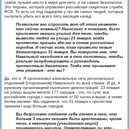
самое лучшее место в мире для него, и не самое безопасное.
Это тюрьма, которой управляет российская секретная служба,
ФСБ. То есть он под надзором у тех же самых людей, которые
пытались убить его всего пять месяцев назад.
Позвольте вас спросить вот об этом моменте -
кто сейчас главный? Насколько я понимаю, было
приложено немало усилий для того, чтобы
вывести людей на улицы 23 января, когда
протесты прошли где-то в сотне российских
городов. И сейчас есть план провести новые
демонстрации 31 января. Вы говорите мне, что
Навальный находится не в том положении, чтобы
реально координировать и руководить
протестным движением. Тогда кто принимает
эти решения - это вы?
Да, это я. Я организовал изначальную сеть региональных
отделений [сторонников] Навального по всей стране. И да, я
руковожу организацией нынешних демонстраций. 23 января
на улицы вышли жители 177 городов - это, по сути, все
российские города с населением от 50 тысяч и выше, а также
более мелкие. Мы надеемся, что 31 января к протестам
примкнет еще больше городов.
Вы безусловно отдаете себе отчет в том, что
больше 3 тысяч человек были арестованы, кроме
того, к некоторым [участникам акций]
применялось насилие. Ответственно ли это -