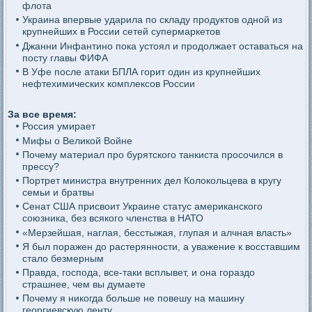
флота
Украина впервые ударила по складу продуктов одной из
крупнейших в России сетей супермаркетов
Джанни Инфантино пока устоял и продолжает оставаться на
посту главы ФИФА
В Уфе после атаки БПЛА горит один из крупнейших
нефтехимических комплексов России
За все время:
Россия умирает
Мифы о Великой Войне
Почему материал про бурятского танкиста просочился в
прессу?
Портрет министра внутренних дел Колокольцева в кругу
семьи и братвы
Сенат США присвоит Украине статус американского
союзника, без всякого членства в НАТО
«Мерзейшая, наглая, бесстыжая, глупая и алчная власть»
Я был поражен до растерянности, а уважение к восставшим
стало безмерным
Правда, господа, все-таки всплывет, и она гораздо
страшнее, чем вы думаете
Почему я никогда больше не повешу на машину
георгиевскую ленту