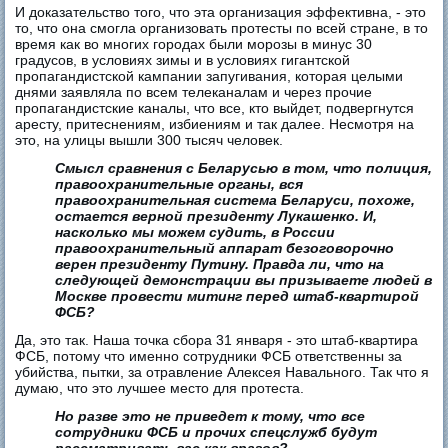
И доказательство того, что эта организация эффективна, - это
то, что она смогла организовать протесты по всей стране, в то
время как во многих городах были морозы в минус 30
градусов, в условиях зимы и в условиях гигантской
пропагандистской кампании запугивания, которая целыми
днями заявляла по всем телеканалам и через прочие
пропагандистские каналы, что все, кто выйдет, подвергнутся
аресту, притеснениям, избиениям и так далее. Несмотря на
это, на улицы вышли 300 тысяч человек.
Смысл сравнения с Беларусью в том, что полиция,
правоохранительные органы, вся
правоохранительная система Беларуси, похоже,
остается верной президенту Лукашенко. И,
насколько мы можем судить, в России
правоохранительный аппарат безоговорочно
верен президенту Путину. Правда ли, что на
следующей демонстрации вы призываете людей в
Москве провести митинг перед штаб-квартирой
ФСБ?
Да, это так. Наша точка сбора 31 января - это штаб-квартира
ФСБ, потому что именно сотрудники ФСБ ответственны за
убийства, пытки, за отравление Алексея Навального. Так что я
думаю, что это лучшее место для протеста.
Но разве это не приведет к тому, что все
сотрудники ФСБ и прочих спецслужб будут