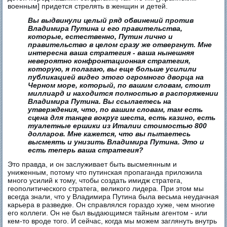
военным] придется стрелять в женщин и детей.
Вы выдвинули целый ряд обвинений против
Владимира Путина и его правительства,
которые, естественно, Путин лично и
правительство в целом сразу же отвергнут. Мне
интересна ваша стратегия - ваша нынешняя
невероятно конфронтационная стратегия,
которую, я полагаю, вы еще больше усилили
публикацией видео этого огромного дворца на
Черном море, который, по вашим словам, стоит
миллиард и находится полностью в распоряжении
Владимира Путина. Вы ссылаетесь на
утверждения, что, по вашим словам, там есть
сцена для танцев вокруг шеста, есть казино, есть
туалетные ершики из Италии стоимостью 800
долларов. Мне кажется, что вы пытаетесь
высмеять и унизить Владимира Путина. Это и
есть теперь ваша стратегия?
Это правда, и он заслуживает быть высмеянным и
униженным, потому что путинская пропаганда приложила
много усилий к тому, чтобы создать имидж стратега,
геополитического стратега, великого лидера. При этом мы
всегда знали, что у Владимира Путина была весьма неудачная
карьера в разведке. Он справлялся гораздо хуже, чем многие
его коллеги. Он не был выдающимся тайным агентом - или
кем-то вроде того. И сейчас, когда мы можем заглянуть внутрь