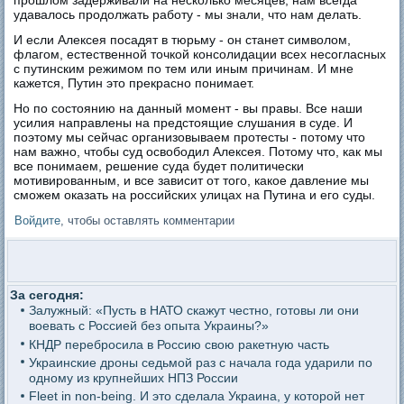
прошлом задерживали на несколько месяцев, нам всегда
удавалось продолжать работу - мы знали, что нам делать.
И если Алексея посадят в тюрьму - он станет символом,
флагом, естественной точкой консолидации всех несогласных
с путинским режимом по тем или иным причинам. И мне
кажется, Путин это прекрасно понимает.
Но по состоянию на данный момент - вы правы. Все наши
усилия направлены на предстоящие слушания в суде. И
поэтому мы сейчас организовываем протесты - потому что
нам важно, чтобы суд освободил Алексея. Потому что, как мы
все понимаем, решение суда будет политически
мотивированным, и все зависит от того, какое давление мы
сможем оказать на российских улицах на Путина и его суды.
Войдите
, чтобы оставлять комментарии
За сегодня:
Залужный: «Пусть в НАТО скажут честно, готовы ли они
воевать с Россией без опыта Украины?»
КНДР перебросила в Россию свою ракетную часть
Украинские дроны седьмой раз с начала года ударили по
одному из крупнейших НПЗ России
Fleet in non-being. И это сделала Украина, у которой нет