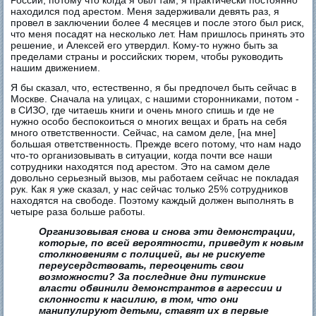
России, потому что когда я был там, я практически постоянно
находился под арестом. Меня задерживали девять раз, я
провел в заключении более 4 месяцев и после этого был риск,
что меня посадят на несколько лет. Нам пришлось принять это
решение, и Алексей его утвердил. Кому-то нужно быть за
пределами страны и российских тюрем, чтобы руководить
нашим движением.
Я бы сказал, что, естественно, я бы предпочел быть сейчас в
Москве. Сначала на улицах, с нашими сторонниками, потом -
в СИЗО, где читаешь книги и очень много спишь и где не
нужно особо беспокоиться о многих вещах и брать на себя
много ответственности. Сейчас, на самом деле, [на мне]
большая ответственность. Прежде всего потому, что нам надо
что-то организовывать в ситуации, когда почти все наши
сотрудники находятся под арестом. Это на самом деле
довольно серьезный вызов, мы работаем сейчас не покладая
рук. Как я уже сказал, у нас сейчас только 25% сотрудников
находятся на свободе. Поэтому каждый должен выполнять в
четыре раза больше работы.
Организовывая снова и снова эти демонстрации,
которые, по всей вероятности, приведут к новым
столкновениям с полицией, вы не рискуете
переусердствовать, переоценить свои
возможности? За последние дни путинские
власти обвинили демонстрантов в агрессии и
склонности к насилию, в том, что они
манипулируют детьми, ставят их в первые