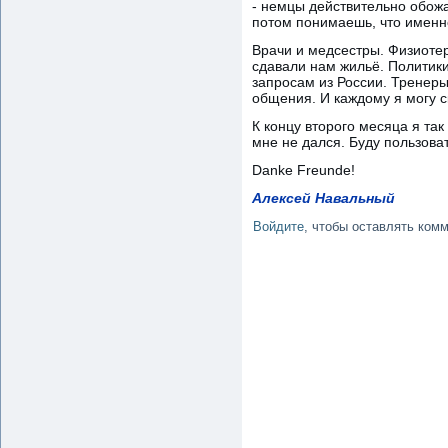
- немцы действительно обожа
потом понимаешь, что именно
Врачи и медсестры. Физиотер
сдавали нам жильё. Политик
запросам из России. Тренеры
общения. И каждому я могу с
К концу второго месяца я та
мне не дался. Буду пользовать
Danke Freunde!
Алексей Навальный
Войдите
, чтобы оставлять ком