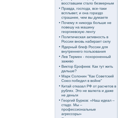
восставшим стало безмерным
Правда, господа, все-таки
всплывет, и она гораздо
страшнее, чем вы думаете
Почему я никогда больше не
повешу на машину
георгиевскую ленту
Политическая активность в
России вновь набирает силу
Ядерный блеф России для
внутреннего пользования
Лев Термен - похороненный
заживо
Виктор Ерофеев: Как тут жить
дальше?
Марк Солонин "Как Советский
Союз победил в войне"
Китай отказал РФ от расчетов в
рублях. Это не валюта и даже
не деньги
Георгий Бурков: «Наш идеал –
стадо. Мы –
профессиональные
агрессоры»