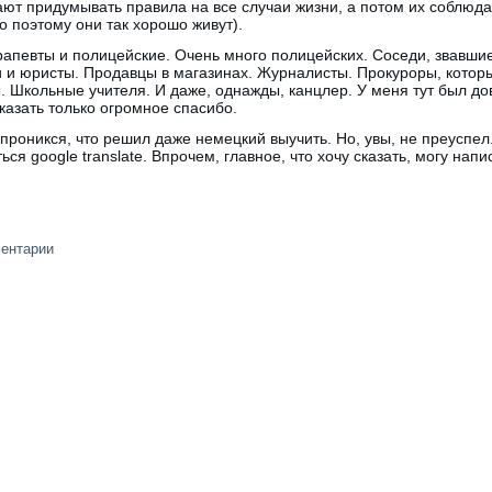
ют придумывать правила на все случаи жизни, а потом их соблюдат
 поэтому они так хорошо живут).
апевты и полицейские. Очень много полицейских. Соседи, звавшие 
и и юристы. Продавцы в магазинах. Журналисты. Прокуроры, кото
. Школьные учителя. И даже, однажды, канцлер. У меня тут был до
казать только огромное спасибо.
к проникся, что решил даже немецкий выучить. Но, увы, не преуспе
ся google translate. Впрочем, главное, что хочу сказать, могу напи
ментарии