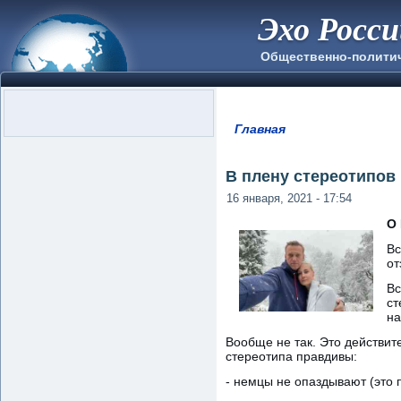
Эхо Росс
Общественно-полити
Главная
Вы здесь
В плену стереотипов
16 января, 2021 - 17:54
О 
Вс
от
Вс
ст
на
Вообще не так. Это действи
стереотипа правдивы:
- немцы не опаздывают (это п