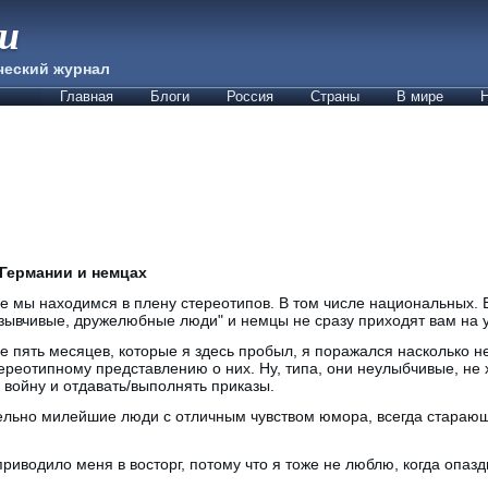
ии
ческий журнал
Главная
Блоги
Россия
Страны
В мире
Н
Германии и немцах
е мы находимся в плену стереотипов. В том числе национальных.
зывчивые, дружелюбные люди" и немцы не сразу приходят вам на у
е пять месяцев, которые я здесь пробыл, я поражался насколько н
ереотипному представлению о них. Ну, типа, они неулыбчивые, не х
 войну и отдавать/выполнять приказы.
тельно милейшие люди с отличным чувством юмора, всегда стараю
риводило меня в восторг, потому что я тоже не люблю, когда опазд