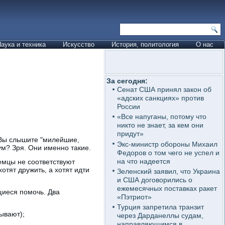
аука и техника
Искусство
История, политология
О нас
За сегодня:
Сенат США принял закон об
«адских санкциях» против
России
«Все напуганы, потому что
никто не знает, за кем они
придут»
 Вы слышите "милейшие,
Экс-министр обороны Михаил
м? Зря. Они именно такие.
Федоров о том чего не успел и
на что надеется
емцы не соответствуют
отят дружить, а хотят идти
Зеленский заявил, что Украина
и США договорились о
ежемесячных поставках ракет
щиеся помочь. Два
«Пэтриот»
Турция запретила транзит
ывают);
через Дарданеллы судам,
направляющимся в