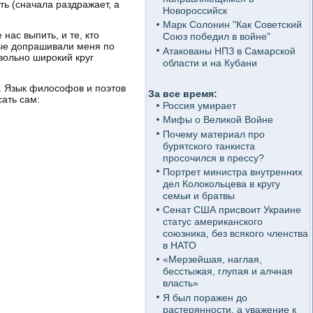
ь (сначала раздражает, а
Новороссийск
Марк Солонин "Как Советский
нас выпить, и те, кто
Союз победил в войне"
рые допрашивали меня по
Атакованы НПЗ в Самарской
вольно широкий круг
области и на Кубани
л. Язык философов и поэтов
За все время:
сать сам:
Россия умирает
Мифы о Великой Войне
Почему материал про
бурятского танкиста
просочился в прессу?
Портрет министра внутренних
дел Колокольцева в кругу
семьи и братвы
Сенат США присвоит Украине
статус американского
союзника, без всякого членства
в НАТО
«Мерзейшая, наглая,
бесстыжая, глупая и алчная
власть»
Я был поражен до
растерянности, а уважение к