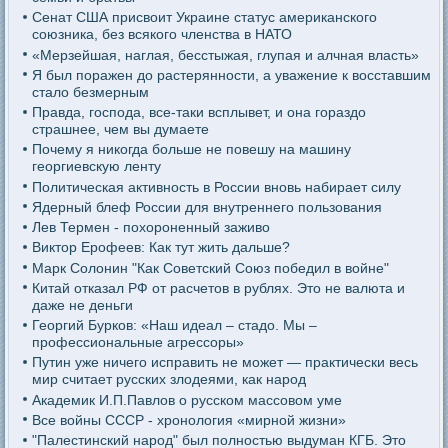
Сенат США присвоит Украине статус американского
союзника, без всякого членства в НАТО
«Мерзейшая, наглая, бесстыжая, глупая и алчная власть»
Я был поражен до растерянности, а уважение к восставшим
стало безмерным
Правда, господа, все-таки всплывет, и она гораздо
страшнее, чем вы думаете
Почему я никогда больше не повешу на машину
георгиевскую ленту
Политическая активность в России вновь набирает силу
Ядерный блеф России для внутреннего пользования
Лев Термен - похороненный заживо
Виктор Ерофеев: Как тут жить дальше?
Марк Солонин "Как Советский Союз победил в войне"
Китай отказал РФ от расчетов в рублях. Это не валюта и
даже не деньги
Георгий Бурков: «Наш идеал – стадо. Мы –
профессиональные агрессоры»
Путин уже ничего исправить не может — практически весь
мир считает русских злодеями, как народ
Академик И.П.Павлов о русском массовом уме
Все войны СССР - хронология «мирной жизни»
"Палестинский народ" был полностью выдуман КГБ. Это