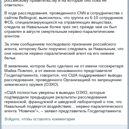
российскому правительству и на которые оно пока не
ответило».
В ходе расследования, проведенного CNN в сотрудничестве с
сайтом Bellingcat, выяснилось, что группа из 6-10 сотрудников
ФСБ, специализирующихся на отравляющих веществах,
следила за Навальным более трех лет, прежде чем он был
отравлен в августе смертельным нервно-паралитическим
агентом.
За этим сообщением последовало признание российского
агента, которому было поручено следовать за Навальным, что
они нанесли нервно-паралитический агент на его нижнее
белье.
В заявлении, которое было сделано не от имени госсекретаря
Майка Помпео, а от имени неназванного представителя
Госдепартамента, говорится, что США поддерживают выводы
расследования, проведенного Организацией по запрещению
химического оружия (ОЗХО).
«США полностью уверены в выводах ОЗХО, которые
подтвердили предыдущие результаты расследования
германской, французской и шведской лабораторий о том, что
Навальный подвергся воздействию... нервно-паралитического
агента "Новичок"», – заявил представитель Госдепартамента.
Войдите
, чтобы оставлять комментарии