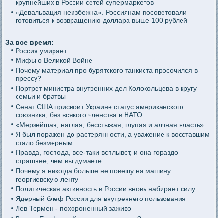
крупнейших в России сетей супермаркетов
«Девальвация неизбежна». Россиянам посоветовали
готовиться к возвращению доллара выше 100 рублей
За все время:
Россия умирает
Мифы о Великой Войне
Почему материал про бурятского танкиста просочился в
прессу?
Портрет министра внутренних дел Колокольцева в кругу
семьи и братвы
Сенат США присвоит Украине статус американского
союзника, без всякого членства в НАТО
«Мерзейшая, наглая, бесстыжая, глупая и алчная власть»
Я был поражен до растерянности, а уважение к восставшим
стало безмерным
Правда, господа, все-таки всплывет, и она гораздо
страшнее, чем вы думаете
Почему я никогда больше не повешу на машину
георгиевскую ленту
Политическая активность в России вновь набирает силу
Ядерный блеф России для внутреннего пользования
Лев Термен - похороненный заживо