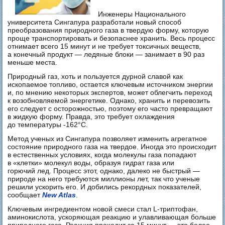
Инженеры Национального
университета Сингапура разработали новый способ
преобразования природного газа в твердую форму, которую
проще транспортировать и безопаснее хранить. Весь процесс
отнимает всего 15 минут и не требует токсичных веществ,
а конечный продукт — ледяные блоки — занимает в 90 раз
меньше места.
Природный газ, хоть и пользуется дурной славой как
ископаемое топливо, остается ключевым источником энергии
и, по мнению некоторых экспертов, может облегчить переход
к возобновляемой энергетике. Однако, хранить и перевозить
его следует с осторожностью, поэтому его часто превращают
в жидкую форму. Правда, это требует охлаждения
до температуры -162°C.
Метод ученых из Сингапура позволяет изменить агрегатное
состояние природного газа на твердое. Иногда это происходит
в естественных условиях, когда молекулы газа попадают
в «клетки» молекул воды, образуя гидрат газа или
горючий лед. Процесс этот, однако, далеко не быстрый —
природе на него требуются миллионы лет, так что ученые
решили ускорить его. И добились рекордных показателей,
сообщает
New Atlas
.
Ключевым ингредиентом новой смеси стал L-триптофан,
аминокислота, ускоряющая реакцию и улавливающая больше