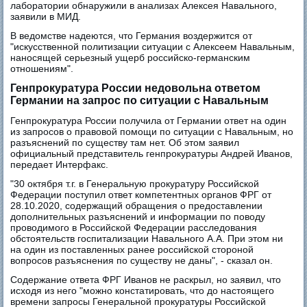
лаборатории обнаружили в анализах Алексея Навального,
заявили в МИД.
В ведомстве надеются, что Германия воздержится от
"искусственной политизации ситуации с Алексеем Навальным,
наносящей серьезный ущерб российско-германским
отношениям".
Генпрокуратура России недовольна ответом
Германии на запрос по ситуации с Навальным
Генпрокуратура России получила от Германии ответ на один
из запросов о правовой помощи по ситуации с Навальным, но
разъяснений по существу там нет. Об этом заявил
официальный представитель генпрокуратуры Андрей Иванов,
передает Интерфакс.
"30 октября т.г. в Генеральную прокуратуру Российской
Федерации поступил ответ компетентных органов ФРГ от
28.10.2020, содержащий обращения о предоставлении
дополнительных разъяснений и информации по поводу
проводимого в Российской Федерации расследования
обстоятельств госпитализации Навального А.А. При этом ни
на один из поставленных ранее российской стороной
вопросов разъяснения по существу не даны", - сказал он.
Содержание ответа ФРГ Иванов не раскрыл, но заявил, что
исходя из него "можно констатировать, что до настоящего
времени запросы Генеральной прокуратуры Российской