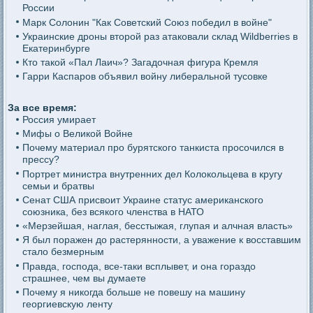
России
Марк Солонин "Как Советский Союз победил в войне"
Украинские дроны второй раз атаковали склад Wildberries в
Екатеринбурге
Кто такой «Пал Лаич»? Загадочная фигура Кремля
Гарри Каспаров объявил войну либеральной тусовке
За все время:
Россия умирает
Мифы о Великой Войне
Почему материал про бурятского танкиста просочился в
прессу?
Портрет министра внутренних дел Колокольцева в кругу
семьи и братвы
Сенат США присвоит Украине статус американского
союзника, без всякого членства в НАТО
«Мерзейшая, наглая, бесстыжая, глупая и алчная власть»
Я был поражен до растерянности, а уважение к восставшим
стало безмерным
Правда, господа, все-таки всплывет, и она гораздо
страшнее, чем вы думаете
Почему я никогда больше не повешу на машину
георгиевскую ленту