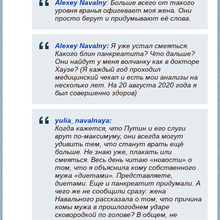
Alexey Navalny
: Больше всего от такого
уровня вранья офигевает моя жена. Они
просто берут и придумывают её слова.
Alexey Navalny:
Я уже устал смеяться.
Какого блин панкреатита? Что дальше?
Они найдут у меня волчанку как в докторе
Хаузе? (Я каждый год проходил
медицинский чекап и есть мои анализы на
несколько лет. На 20 августа 2020 года я
был совершенно здоров)
yulia_navalnaya:
Когда кажется, что Путин и его слуги
врут по-максимуму, они всегда могут
удивить тем, что станут врать ещё
больше. Не знаю уже, плакать или
смеяться. Весь день читаю «новости» о
том, что я объяснила кому собственного
мужа «диетами». Представляете,
диетами. Еще и панкреатит придумали. А
чего же не сообщили сразу: жена
Навального рассказала о том, что причина
комы мужа в прошлогоднем ударе
сковородкой по голове? В общем, не