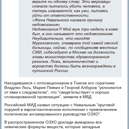
верьте ни одному слову. Эти мерзавцы
сначала пытались убить человека, а
теперь извиваются, как ужи, пытаясь
уйти от ответственности.
«Жена Навального назвала причину
недомогания».
Недомогание?! Мой муж три недели в коме
был, а они называют это недомоганием.
Неудивительно, что негодяя
Мураховского, главврача той самой омской
больницы, сейчас, по сообщениям местных
СМИ, собеседуют в Москве на должность
главы министерства здравоохранения
региона. Ложь, мошенничество и
воровство должны быть вознаграждены в
путинской России.
Находившиеся с оппозиционером в Томске его соратники
Владлен Лось, Мария Певчих и Георгий Албуров "уклоняются
от явки к следователю", что "свидетельствует о хорошо
спланированной провокации", заявили в МВД.
Российский МИД назвал ситуацию с Навальным "круговой
порукой в евроатлантическом исполнении с привлечением
политически ангажированного руководства ОЗХО".
В распространенном ОЗХО докладе вымараны все
химические формулы веществ, которые западные