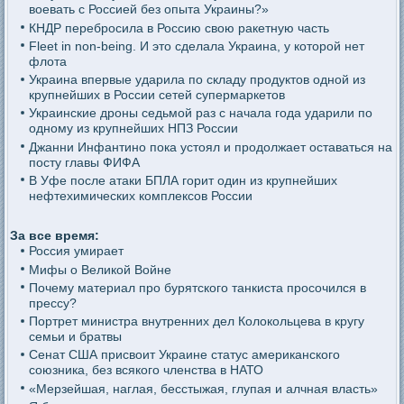
воевать с Россией без опыта Украины?»
КНДР перебросила в Россию свою ракетную часть
Fleet in non-being. И это сделала Украина, у которой нет
флота
Украина впервые ударила по складу продуктов одной из
крупнейших в России сетей супермаркетов
Украинские дроны седьмой раз с начала года ударили по
одному из крупнейших НПЗ России
Джанни Инфантино пока устоял и продолжает оставаться на
посту главы ФИФА
В Уфе после атаки БПЛА горит один из крупнейших
нефтехимических комплексов России
За все время:
Россия умирает
Мифы о Великой Войне
Почему материал про бурятского танкиста просочился в
прессу?
Портрет министра внутренних дел Колокольцева в кругу
семьи и братвы
Сенат США присвоит Украине статус американского
союзника, без всякого членства в НАТО
«Мерзейшая, наглая, бесстыжая, глупая и алчная власть»