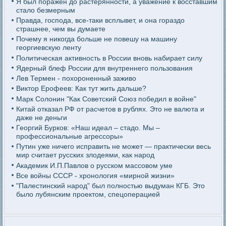
Я был поражен до растерянности, а уважение к восставшим
стало безмерным
Правда, господа, все-таки всплывет, и она гораздо
страшнее, чем вы думаете
Почему я никогда больше не повешу на машину
георгиевскую ленту
Политическая активность в России вновь набирает силу
Ядерный блеф России для внутреннего пользования
Лев Термен - похороненный заживо
Виктор Ерофеев: Как тут жить дальше?
Марк Солонин "Как Советский Союз победил в войне"
Китай отказал РФ от расчетов в рублях. Это не валюта и
даже не деньги
Георгий Бурков: «Наш идеал – стадо. Мы –
профессиональные агрессоры»
Путин уже ничего исправить не может — практически весь
мир считает русских злодеями, как народ
Академик И.П.Павлов о русском массовом уме
Все войны СССР - хронология «мирной жизни»
"Палестинский народ" был полностью выдуман КГБ. Это
было лубянским проектом, спецоперацией