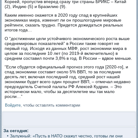
Кореей, пропустив вперед сразу три страны БРИКС – Китай
(2), Индию (5) и Бразилию (9).
Каким именно окажется в 2020 году спад в крупнейших
экономиках мира, изменит ли он прошлогодние мировые
рейтинги, сказать трудно. Придется дожидаться реальных
итогов года…
О “достижении цели устойчивого экономического роста выше
среднемировых показателей” в России также говорят не
первый год. Исходя из данных МВФ, рост экономики мира в
целом за последние 10 лет (по 2019-й включительно) в
среднем составил почти 3,8% в год. В России – вдвое меньше.
“Если сбудется официальный прогноз этого года [2020-го], и
спад экономики составит около 5% ВВП, то за последние
десять лет, включая последний год, средний рост нашей
экономики будет всего один процент ВВП, – отмечал недавно
председатель Счетной палаты РФ Алексей Кудрин. – Это
исторически мало, чтобы за десятилетие мы так мало
росли…”
Войдите
, чтобы оставлять комментарии
За сегодня:
Залужный: «Пусть в НАТО скажут честно, готовы ли они