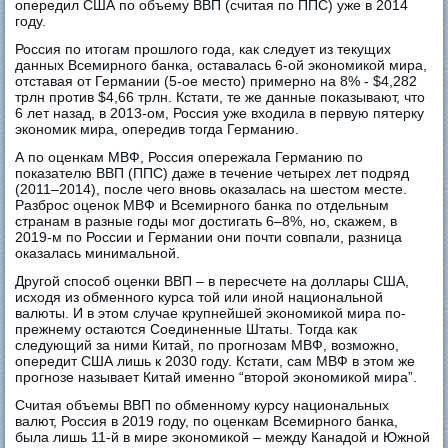
опередил США по объему ВВП (считая по ППС) уже в 2014
году.
Россия по итогам прошлого года, как следует из текущих
данных Всемирного банка, оставалась 6-ой экономикой мира,
отставая от Германии (5-ое место) примерно на 8% - $4,282
трлн против $4,66 трлн. Кстати, те же данные показывают, что
6 лет назад, в 2013-ом, Россия уже входила в первую пятерку
экономик мира, опередив тогда Германию.
А по оценкам МВФ, Россия опережала Германию по
показателю ВВП (ППС) даже в течение четырех лет подряд
(2011–2014), после чего вновь оказалась на шестом месте.
Разброс оценок МВФ и Всемирного банка по отдельным
странам в разные годы мог достигать 6–8%, но, скажем, в
2019-м по России и Германии они почти совпали, разница
оказалась минимальной.
Другой способ оценки ВВП – в пересчете на доллары США,
исходя из обменного курса той или иной национальной
валюты. И в этом случае крупнейшей экономикой мира по-
прежнему остаются Соединенные Штаты. Тогда как
следующий за ними Китай, по прогнозам МВФ, возможно,
опередит США лишь к 2030 году. Кстати, сам МВФ в этом же
прогнозе называет Китай именно “второй экономикой мира”.
Считая объемы ВВП по обменному курсу национальных
валют, Россия в 2019 году, по оценкам Всемирного банка,
была лишь 11-й в мире экономикой – между Канадой и Южной