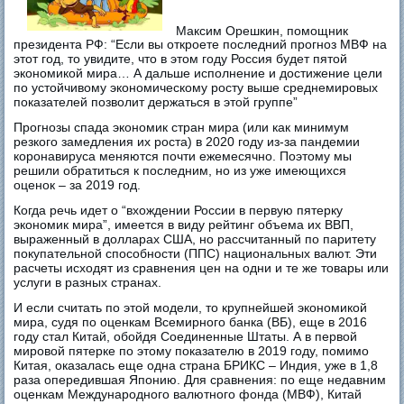
Максим Орешкин, помощник
президента РФ: “Если вы откроете последний прогноз МВФ на
этот год, то увидите, что в этом году Россия будет пятой
экономикой мира… А дальше исполнение и достижение цели
по устойчивому экономическому росту выше среднемировых
показателей позволит держаться в этой группе”
Прогнозы спада экономик стран мира (или как минимум
резкого замедления их роста) в 2020 году из-за пандемии
коронавируса меняются почти ежемесячно. Поэтому мы
решили обратиться к последним, но из уже имеющихся
оценок – за 2019 год.
Когда речь идет о “вхождении России в первую пятерку
экономик мира”, имеется в виду рейтинг объема их ВВП,
выраженный в долларах США, но рассчитанный по паритету
покупательной способности (ППС) национальных валют. Эти
расчеты исходят из сравнения цен на одни и те же товары или
услуги в разных странах.
И если считать по этой модели, то крупнейшей экономикой
мира, судя по оценкам Всемирного банка (ВБ), еще в 2016
году стал Китай, обойдя Соединенные Штаты. А в первой
мировой пятерке по этому показателю в 2019 году, помимо
Китая, оказалась еще одна страна БРИКС – Индия, уже в 1,8
раза опередившая Японию. Для сравнения: по еще недавним
оценкам Международного валютного фонда (МВФ), Китай