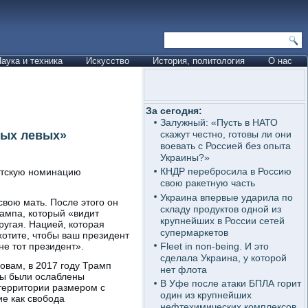
аука и техника
Искусство
История, политология
О нас
За сегодня:
Залужный: «Пусть в НАТО
ных левых»
скажут честно, готовы ли они
воевать с Россией без опыта
Украины?»
КНДР перебросила в Россию
нтскую номинацию
свою ракетную часть
Украина впервые ударила по
свою мать. После этого он
складу продуктов одной из
ампа, который «видит
крупнейших в России сетей
угая. Нацией, которая
супермаркетов
хотите, чтобы ваш президент
Fleet in non-being. И это
не тот президент».
сделала Украина, у которой
овам, в 2017 году Трамп
нет флота
лы были ослаблены
В Уфе после атаки БПЛА горит
территории размером с
один из крупнейших
е как свобода
нефтехимических комплексов