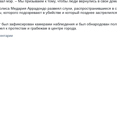
зал мэр. – Мы призываем к тому, чтобы люди вернулись в свои дом
лиса Медария Аррадондо развеял слухи, распространившиеся в с
, которого подозревают в убийстве и который позднее застрелилс
нт был зафиксирован камерами наблюдения и был обнародован пол
вел к протестам и грабежам в центре города.
ментарии