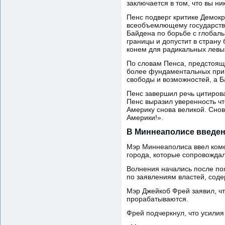
заключается в том, что вы н
Пенс подверг критике Демокр
всеобъемлющему государстве
Байдена по борьбе с глобаль
границы и допустит в страну
конем для радикальных левы
По словам Пенса, предстоящи
более фундаментальных прин
свободы и возможностей, а Б
Пенс завершил речь цитиров
Пенс выразил уверенность ч
Америку снова великой. Снов
Америки!».
В Миннеаполисе введен
Мэр Миннеаполиса ввел коме
города, которые сопровожда
Волнения начались после поя
по заявлениям властей, сод
Мэр Джейкоб Фрей заявил, чт
прорабатываются.
Фрей подчеркнул, что усилия