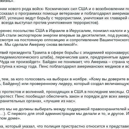
жизнь».
ии нового рода войск- Космических сил США и о возобновлении по
ассказал о программах помощи ветеранам и поблагодарил американ
, успешно ведут борьбу с террористами, уничтожая их главарей (
всегда выступал против уничтожения террористов).
еренес посольство США в Израиле в Иерусалим, понизил налоги и 
ША стали экспортером энергии впервые за десятилетия, под руков
смотря на постоянную оппозицию и сопротивление Вашингтонског
е. Мы сделали Америку снова великой!».
ствий президента Трампа в сфере борьбы с эпидемией коронавиру
эпидемиологического штаба), перечислив шаги, предпринятые адм
Чуда не произойдет». Байден не понимает, что Америка – страна чу
тупна к концу года. Пенс поблагодарил американских медиков и все
 тем, за кого голосовать на выборах в ноябре. «Кому вы доверите
ь, Байдену) или проверенному лидеру, который создал величающую
 протестов и волнений, проходящих в США в последние месяцы. О
протест. Пенс пообещал обеспечить закон и порядок для всех амер
ранительных органах, «лучшие из нас».
 что мы не должны выбирать между поддержкой правоохранителей 
). С первого для этой администрации мы делали и то, и другое. 
лом доме».
, который указал, что полиция пристрастно относится к представ