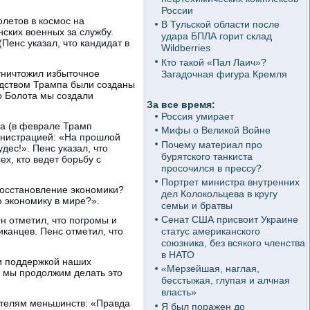
России
летов в космос на
В Тульской области после
ских военных за службу.
удара БПЛА горит склад
Пенс указал, что кандидат в
Wildberries
Кто такой «Пал Лаич»?
уничтожил избыточное
Загадочная фигура Кремля
одством Трампа были созданы
о Болота мы создали
За все время:
Россия умирает
са (в феврале Трамп
Мифы о Великой Войне
инистрацией: «На прошлой
Почему материал про
дес!». Пенс указал, что
бурятского танкиста
х, кто ведет борьбу с
просочился в прессу?
Портрет министра внутренних
 восстановление экономики?
дел Колокольцева в кругу
 экономику в мире?».
семьи и братвы
Сенат США присвоит Украине
н отметил, что погромы и
иканцев. Пенс отметил, что
статус американского
союзника, без всякого членства
в НАТО
и поддержкой наших
«Мерзейшая, наглая,
И мы продолжим делать это
бесстыжая, глупая и алчная
власть»
ителям меньшинств: «Правда
Я был поражен до