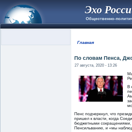
Эхо Росс
Общественно-полити
Главная
Вы здесь
По словам Пенса, Дж
27 августа, 2020 - 13:26
Ма
Ре
В 
пе
Ам
за
мо
Пенс подчеркнул, что презид
пришел к власти, когда Сое
бюджетными сокращениями, э
Пенсильванию, и «мы наблюд