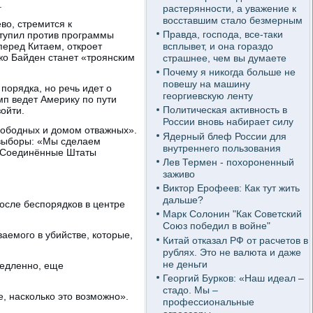
.
растерянности, а уважение к
восставшим стало безмерным
во, стремится к
Правда, господа, все-таки
ступил против программы
всплывет, и она гораздо
перед Китаем, откроет
жо Байден станет «троянским
страшнее, чем вы думаете
Почему я никогда больше не
повешу на машину
порядка, но речь идет о
георгиевскую ленту
п ведет Америку по пути
Политическая активность в
ойти.
России вновь набирает силу
вободных и домом отважных».
Ядерный блеф России для
 выборы: «Мы сделаем
внутреннего пользования
ть Соединённые Штаты
Лев Термен - похороненный
заживо
Виктор Ерофеев: Как тут жить
дальше?
осле беспорядков в центре
Марк Солонин "Как Советский
Союз победил в войне"
аемого в убийстве, которые,
Китай отказал РФ от расчетов в
рублях. Это не валюта и даже
не деньги
медленно, еще
Георгий Бурков: «Наш идеал –
стадо. Мы –
, насколько это возможно».
профессиональные