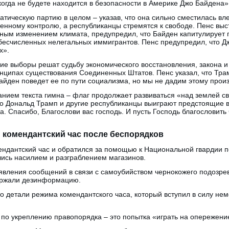
икогда не будете находится в безопасности в Америке Джо Байдена»
атическую партию в целом – указав, что она сильно сместилась вле
нному контролю, а республиканцы стремятся к свободе. Пенс вы
ным изменением климата, предупредил, что Байден капитулирует 
 бесчисленных нелегальных иммигрантов. Пенс предупредил, что Д
х».
е выборы решат судьбу экономического восстановления, закона и 
ципах существования Соединенных Штатов. Пенс указал, что Трам
айден поведет ее по пути социализма, но мы не дадим этому произ
анием текста гимна – флаг продолжает развиваться «над землей с
то Дональд Трамп и другие республиканцы выиграют предстоящие
а. Спасибо, Благослови вас господь. И пусть Господь благослови
 комендантский час после беспорядков
ндантский час и обратился за помощью к Национальной гвардии п
лись насилием и разграблением магазинов.
вления сообщений в связи с самоубийством чернокожего подозрев
ержали дезинформацию.
о детали режима комендантского часа, который вступил в силу не
 по укреплению правопорядка – это попытка «играть на опережение