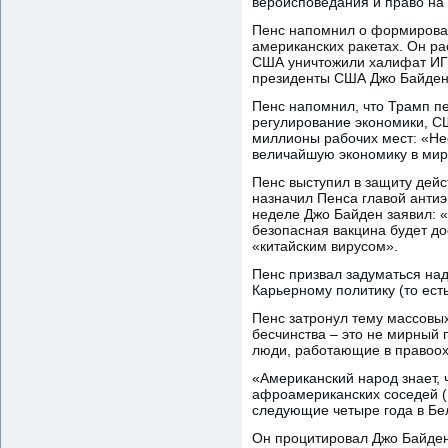
вероисповедания и право на 
Пенс напомнил о формирован
американских ракетах. Он р
США уничтожили халифат ИГИЛ
президенты США Джо Байден 
Пенс напомнил, что Трамп п
регулирование экономики, С
миллионы рабочих мест: «Не
величайшую экономику в мир
Пенс выступил в защиту дей
назначил Пенса главой анти
неделе Джо Байден заявил: «
безопасная вакцина будет дос
«китайским вирусом».
Пенс призвал задуматься над
Карьерному политику (то ест
Пенс затронул тему массовых
бесчинства – это не мирный 
люди, работающие в правоох
«Американский народ знает,
афроамериканских соседей (…
следующие четыре года в Бе
Он процитировал Джо Байдена