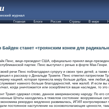
ии
ческий журнал
Главная
Блоги
Россия
Страны
В мире
Н
о Байден станет «троянским конем для радикаль
йк Пенс, вице-президент США, официально принял вице-президе
спубликанской партии. Пенс выступил с речью в форте Мак-Генри.
своей речи Пенс поблагодарил супругу и своих трех детей, а также 
решел к рассказу о Дональде Трампе. Пенс отметил патриотизм Тр
ерику нацией, которая принесла миру больше добра, чем любая др
служивает намного больше благодарностей, чем жалоб. И если вы 
лчал, когда уничтожается или оскорбляется ваше наследие, то это 
ент Трамп сдержал слово, данное американскому народу. По его сл
диненные Штаты находились в тяжелом состоянии: вооруженные си
кономика рекордно медленно развивалась, ИГИЛ контролировал 
али постоянное наступление на основополагающие ценности, таки