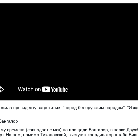
жила президенту встретиться "перед белорусским народом". "Я жду 
Бангалор
ому времени (совпадает с мск) на площади Бангалор, в парке Друж
т. На нем, помимо Тихановской, выступят координатор штаба Вик