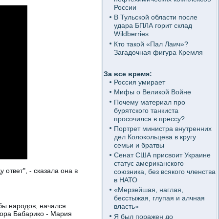
России
В Тульской области после
удара БПЛА горит склад
Wildberries
Кто такой «Пал Лаич»?
Загадочная фигура Кремля
За все время:
Россия умирает
Мифы о Великой Войне
Почему материал про
бурятского танкиста
просочился в прессу?
Портрет министра внутренних
дел Колокольцева в кругу
семьи и братвы
Сенат США присвоит Украине
статус американского
ответ", - сказала она в
союзника, без всякого членства
в НАТО
«Мерзейшая, наглая,
бесстыжая, глупая и алчная
бы народов, начался
власть»
тора Бабарико - Мария
Я был поражен до