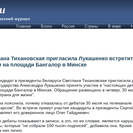
ии
ческий журнал
Главная
Блоги
Россия
Страны
В мире
Н
лана Тихановская пригласила Лукашенко встретит
 на площади Бангалор в Минске
ндидат в президенты Беларуси Светлана Тихановская пригласила 
сударства Александра Лукашенко принять участие в "настоящих де
ощади Бангалор в Минске. Обращение размещено в четверг, 30 ию
трана для жизни".
а пояснила, почему отказалась от дебатов 30 июля на телеканале 
арсом". Во встрече примут участие кандидаты в президенты Серге
вляет его доверенное лицо Олег Гайдукевич.
о дебаты показывают в записи, а это, по ее словам, является нару
ы, которые "не собрали 100 тысяч подписей", добавила она. Кроме 
а них лично.