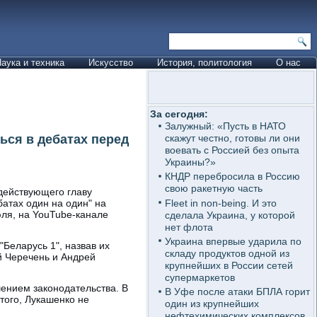
аука и техника
Искусство
История, политология
О нас
За сегодня:
Залужный: «Пусть в НАТО
ься в дебатах перед
скажут честно, готовы ли они
воевать с Россией без опыта
Украины?»
КНДР перебросила в Россию
свою ракетную часть
действующего главу
Fleet in non-being. И это
батах один на один" на
ля, на YouTube-канале
сделала Украина, у которой
нет флота
Украина впервые ударила по
"Беларусь 1", назвав их
складу продуктов одной из
й Черечень и Андрей
крупнейших в России сетей
супермаркетов
шением законодательства. В
В Уфе после атаки БПЛА горит
того, Лукашенко не
один из крупнейших
нефтехимических комплексов