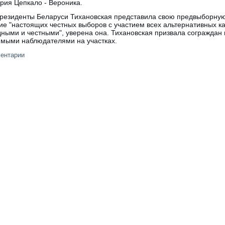
ерия Цепкало - Вероника.
 президенты Беларуси Тихановская представила свою предвыборну
е "настоящих честных выборов с участием всех альтернативных ка
ными и честными", уверена она. Тихановская призвала сограждан 
симыми наблюдателями на участках.
ментарии