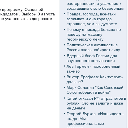
растерянности, а уважение к
восставшим стало безмерным
ю программу. Основной
Правда, господа, все-таки
ндидатов". Выборы 9 августа
не участвовать в досрочном
всплывет, и она гораздо
страшнее, чем вы думаете
Почему я никогда больше не
повешу на машину
георгиевскую ленту
Политическая активность в
России вновь набирает силу
Ядерный блеф России для
внутреннего пользования
Лев Термен - похороненный
заживо
Виктор Ерофеев: Как тут жить
дальше?
Марк Солонин "Как Советский
Союз победил в войне"
Китай отказал РФ от расчетов в
рублях. Это не валюта и даже
не деньги
Георгий Бурков: «Наш идеал –
стадо. Мы –
профессиональные