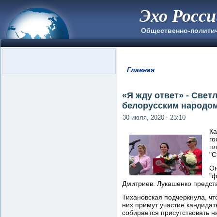
Эхо Росс
Общественно-полити
Главная
Вы здесь
«Я жду ответ» - Свет
белорусским народом
30 июля, 2020 - 23:10
Ка
го
пл
"С
Он
"ф
Дмитриев. Лукашенко предста
Тихановская подчеркнула, чт
них примут участие кандидат
собирается присутствовать н