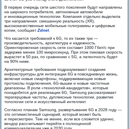
В первую очередь сети шестого поколения будут направлены
на широкого потребителя, автономные автомобили
и инновационные технологии. Компания отдельно выделила
три направления: смешанную реальность (XR),
высококачественные мобильные голограммы и цифровые
копии, сообщает
Zdnet
.
Что касается требований к 6G, то их также три —
производительность, архитектура и надежность.
Ориентировочная скорость сети составит 1000 Гбит/с при
задержке менее 100 микросекунд. При этом пиковая скорость
вырастет в 50 раз, по сравнению с 5G, а латентность будет
на 90% ниже.
Архитектурные требования подразумевают создание
инфраструктуры для интеграции 6G в повседневную жизнь,
включая новые смартфоны, поддерживающие новые
протоколы подключения, 6G-вышки и новые частотные
диапазоны. В роли «технологий-кандидатов», которые
понадобятся для реализации 6G, Samsung рассматривает
терагерцовые частоты, дуплексные технологии, развитие
топологии сети и искусственный интеллект.
Согласно планам Samsung, развертывание 6G в 2028 году —
это оптимистичный сценарий, который может быть
и пересмотрен. Тем не менее, если все сложится удачно,
вендор рассчитывает перейти к полноценной
коммерциализации уже в 2030 году.