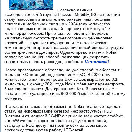
Согласно данным
исследовательской группы Ericsson Mobility, 5G-технологии
станут массовыми значительно раньше, чем прошлые
поколения мобильной связи, а к 2024 году количество
подключенных пользователей пересечет отметку в 1,5
миллиарда человек. При этом полноценный переход
на гигабитную скорость требует огромных финансовых
вложений — крупные государства и технологические
компании уже потратили на создание новой инфраструктуры
более триллиона долларов. Однако представители Nokia
заявляют, что нашли способ, позволяющий сократить
значительную часть расходов, сообщает
Venturebeat
.
Новое программное обеспечение уже способно обеспечить
миллион 4G-станций подключением к 5G. В 2020 году
количество таких «перепрошитых» вышек вырастет до 3,1
миллиона, а к концу 2021 года Nokia обещает перенастроить
5 миллионов вышек. Для сравнения, Китай рассчитывает
ввести в эксплуатацию лишь 600 000 базовых станций к этому
моменту.
Что касается самой программы, то Nokia планирует сделать
ставку на использование сетевой инфраструктуры FDD.
В отличии от модулей 5G/NR с применением частот cmWave
и mmWave, на которые опираются другие компании,
стандарты FDD доступны практически во всем мире,
поскольку отвечают за работу LTE-сетей.