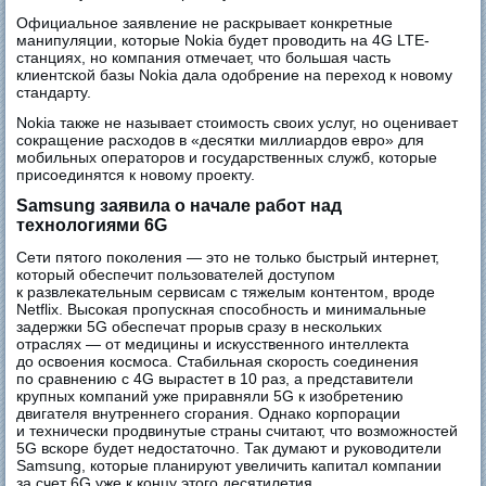
Официальное заявление не раскрывает конкретные
манипуляции, которые Nokia будет проводить на 4G LTE-
станциях, но компания отмечает, что большая часть
клиентской базы Nokia дала одобрение на переход к новому
стандарту.
Nokia также не называет стоимость своих услуг, но оценивает
сокращение расходов в «десятки миллиардов евро» для
мобильных операторов и государственных служб, которые
присоединятся к новому проекту.
Samsung заявила о начале работ над
технологиями 6G
Сети пятого поколения — это не только быстрый интернет,
который обеспечит пользователей доступом
к развлекательным сервисам с тяжелым контентом, вроде
Netflix. Высокая пропускная способность и минимальные
задержки 5G обеспечат прорыв сразу в нескольких
отраслях — от медицины и искусственного интеллекта
до освоения космоса. Стабильная скорость соединения
по сравнению с 4G вырастет в 10 раз, а представители
крупных компаний уже приравняли 5G к изобретению
двигателя внутреннего сгорания. Однако корпорации
и технически продвинутые страны считают, что возможностей
5G вскоре будет недостаточно. Так думают и руководители
Samsung, которые планируют увеличить капитал компании
за счет 6G уже к концу этого десятилетия.