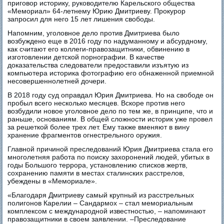
приговор историку, руководителю Карельского общества
«Мемориал» 64-летнему Юрию Дмитриеву. Прокурор
запросил для него 15 лет лишения свободы.
Напомним, уголовное дело против Дмитриева было
возбуждено еще в 2016 году по надуманному и абсурдному,
как считают его коллеги-правозащитники, обвинению в
изготовлении детской порнографии. В качестве
доказательства следователи предоставили изъятую из
компьютера историка фотографию его обнаженной приемной
несовершеннолетней дочери.
В 2018 году суд оправдал Юрия Дмитриева. Но на свободе он
пробыл всего несколько месяцев. Вскоре против него
возбудили новое уголовное дело по тем же, в принципе, что и
раньше, основаниям. В общей сложности историк уже провел
за решеткой более трех лет. Ему также вменяют в вину
хранение фрагментов огнестрельного оружия.
Главной причиной преследований Юрия Дмитриева стала его
многолетняя работа по поиску захоронений людей, убитых в
годы Большого террора, установлению списков жертв,
сохранению памяти в местах сталинских расстрелов,
убеждены в «Мемориале».
«Благодаря Дмитриеву самый крупный из расстрельных
полигонов Карелии – Сандармох – стал мемориальным
комплексом с международной известностью, – напоминают
правозащитники в своем заявлении. –Преследование