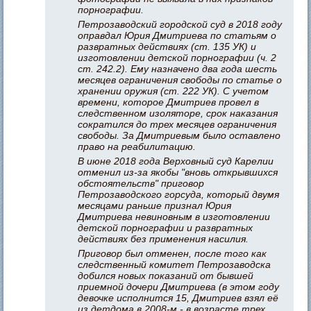
порнографии.
Петрозаводский городской суд в 2018 году
оправдал Юрия Дмитриева по статьям о
развратных действиях (ст. 135 УК) и
изготовлении детской порнографии (ч. 2
ст. 242.2). Ему назначено два года шесть
месяцев ограничения свободы по статье о
хранении оружия (ст. 222 УК). С учетом
времени, которое Дмитриев провел в
следственном изоляторе, срок наказания
сократился до трех месяцев ограничения
свободы. За Дмитриевым было оставлено
право на реабилитацию.
В июне 2018 года Верховный суд Карелии
отменил из-за якобы "вновь открывшихся
обстоятельств" приговор
Петрозаводского горсуда, который двумя
месяцами раньше признал Юрия
Дмитриева невиновным в изготовлении
детской порнографии и развратных
действиях без применения насилия.
Приговор был отменен, после того как
следственный комитет Петрозаводска
добился новых показаний от бывшей
приемной дочери Дмитриева (в этом году
девочке исполнится 15, Дмитриев взял её
из детдома в 2008-м - в возрасте трех