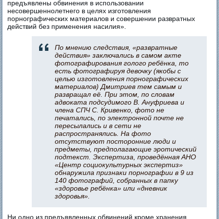
предъявлены обвинения в использовании
несовершеннолетнего в целях изготовления
порнографических материалов и совершении развратных
действий без применения насилия».
По мнению следствия, «развратные
действия» заключались в самом акте
фотографирования голого ребёнка, то
есть фотографируя девочку (якобы с
целью изготовления порнографических
материалов) Дмитриев тем самым и
развращал её. При этом, по словам
адвоката подсудимого В. Ануфриева и
члена СПЧ С. Кривенко, фото не
печатались, по электронной почте не
пересылались и в сети не
распространялись. На фото
отсутствуют посторонние люди и
предметы, предполагающие эротический
подтекст. Экспертиза, проведённая АНО
«Центр социокультурных экспертиз»
обнаружила признаки порнографии в 9 из
140 фотографий, собранных в папку
«здоровье ребёнка» или «дневник
здоровья».
Ни одно из предъявленных обвинений кроме хранения