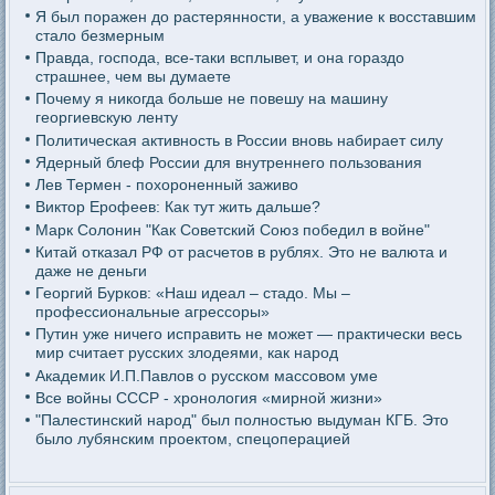
Я был поражен до растерянности, а уважение к восставшим
стало безмерным
Правда, господа, все-таки всплывет, и она гораздо
страшнее, чем вы думаете
Почему я никогда больше не повешу на машину
георгиевскую ленту
Политическая активность в России вновь набирает силу
Ядерный блеф России для внутреннего пользования
Лев Термен - похороненный заживо
Виктор Ерофеев: Как тут жить дальше?
Марк Солонин "Как Советский Союз победил в войне"
Китай отказал РФ от расчетов в рублях. Это не валюта и
даже не деньги
Георгий Бурков: «Наш идеал – стадо. Мы –
профессиональные агрессоры»
Путин уже ничего исправить не может — практически весь
мир считает русских злодеями, как народ
Академик И.П.Павлов о русском массовом уме
Все войны СССР - хронология «мирной жизни»
"Палестинский народ" был полностью выдуман КГБ. Это
было лубянским проектом, спецоперацией