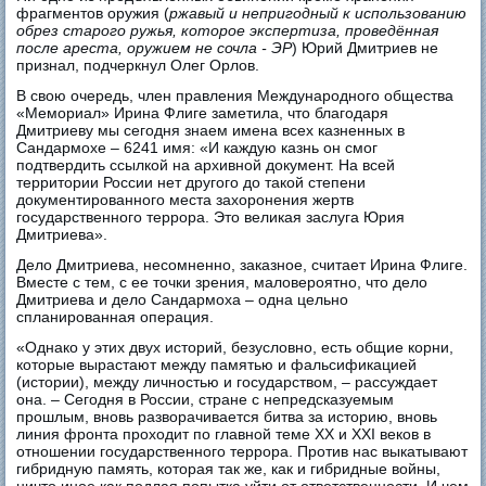
фрагментов оружия (
ржавый и непригодный к использованию
обрез старого ружья, которое экспертиза, проведённая
после ареста, оружием не сочла - ЭР
) Юрий Дмитриев не
признал, подчеркнул Олег Орлов.
В свою очередь, член правления Международного общества
«Мемориал» Ирина Флиге заметила, что благодаря
Дмитриеву мы сегодня знаем имена всех казненных в
Сандармохе – 6241 имя: «И каждую казнь он смог
подтвердить ссылкой на архивной документ. На всей
территории России нет другого до такой степени
документированного места захоронения жертв
государственного террора. Это великая заслуга Юрия
Дмитриева».
Дело Дмитриева, несомненно, заказное, считает Ирина Флиге.
Вместе с тем, с ее точки зрения, маловероятно, что дело
Дмитриева и дело Сандармоха – одна цельно
спланированная операция.
«Однако у этих двух историй, безусловно, есть общие корни,
которые вырастают между памятью и фальсификацией
(истории), между личностью и государством, – рассуждает
она. – Сегодня в России, стране с непредсказуемым
прошлым, вновь разворачивается битва за историю, вновь
линия фронта проходит по главной теме ХХ и ХХI веков в
отношении государственного террора. Против нас выкатывают
гибридную память, которая так же, как и гибридные войны,