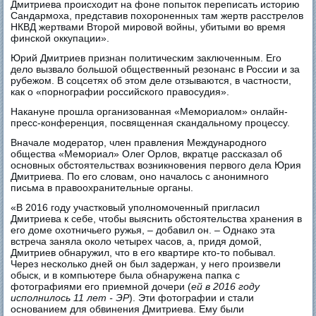
Дмитриева происходит на фоне попыток переписать историю
Сандармоха, представив похороненных там жертв расстрелов
НКВД жертвами Второй мировой войны, убитыми во время
финской оккупации».
Юрий Дмитриев признан политическим заключенным. Его
дело вызвало большой общественный резонанс в России и за
рубежом. В соцсетях об этом деле отзываются, в частности,
как о «порнографии российского правосудия».
Накануне прошла организованная «Мемориалом» онлайн-
пресс-конференция, посвященная скандальному процессу.
Вначале модератор, член правления Международного
общества «Мемориал» Олег Орлов, вкратце рассказал об
основных обстоятельствах возникновения первого дела Юрия
Дмитриева. По его словам, оно началось с анонимного
письма в правоохранительные органы.
«В 2016 году участковый уполномоченный пригласил
Дмитриева к себе, чтобы выяснить обстоятельства хранения в
его доме охотничьего ружья, – добавил он. – Однако эта
встреча заняла около четырех часов, а, придя домой,
Дмитриев обнаружил, что в его квартире кто-то побывал.
Через несколько дней он был задержан, у него произвели
обыск, и в компьютере была обнаружена папка с
фотографиями его приемной дочери (
ей в 2016 году
исполнилось 11 лет - ЭР
). Эти фотографии и стали
основанием для обвинения Дмитриева. Ему были