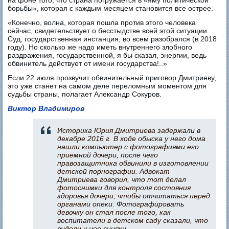
на фоне того, что страна погружается в «яму политической
борьбы», которая с каждым месяцем становится все острее.
«Конечно, волна, которая пошла против этого человека
сейчас, свидетельствует о бесстыдстве всей этой ситуации.
Суд, государственная инстанция, во всем разобрался (в 2018
году). Но сколько же надо иметь внутреннего злобного
раздражения, государственной, я бы сказал, энергии, ведь
обвинитель действует от имени государства!..»
Если 22 июля прозвучит обвинительный приговор Дмитриеву,
это уже станет на самом деле переломным моментом для
судьбы страны, полагает Александр Сокуров.
Виктор Владимиров
Историка Юрия Дмитриева задержали в
декабре 2016 г. В ходе обыска у него дома
нашли компьютер с фотографиями его
приемной дочери, после чего
правозащитника обвинили в изготовлении
детской порнографии. Адвокат
Дмитриева говорил, что тот делал
фотоснимки для контроля состояния
здоровья дочери, чтобы отчитаться перед
органами опеки. Фотографировать
девочку он стал после того, как
воспитатели в детском саду сказали, что
видели у нее синяки.