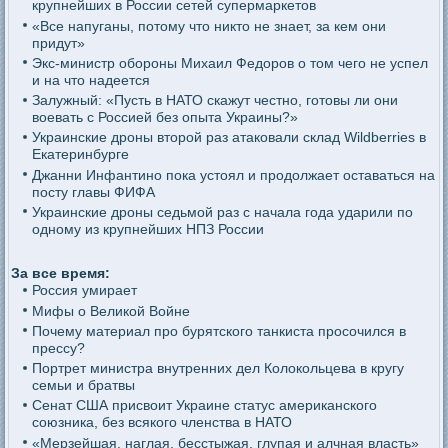
крупнейших в России сетей супермаркетов
«Все напуганы, потому что никто не знает, за кем они
придут»
Экс-министр обороны Михаил Федоров о том чего не успел
и на что надеется
Залужный: «Пусть в НАТО скажут честно, готовы ли они
воевать с Россией без опыта Украины?»
Украинские дроны второй раз атаковали склад Wildberries в
Екатеринбурге
Джанни Инфантино пока устоял и продолжает оставаться на
посту главы ФИФА
Украинские дроны седьмой раз с начала года ударили по
одному из крупнейших НПЗ России
За все время:
Россия умирает
Мифы о Великой Войне
Почему материал про бурятского танкиста просочился в
прессу?
Портрет министра внутренних дел Колокольцева в кругу
семьи и братвы
Сенат США присвоит Украине статус американского
союзника, без всякого членства в НАТО
«Мерзейшая, наглая, бесстыжая, глупая и алчная власть»