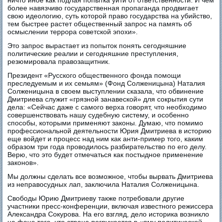
ничто иное как подлая попытка уйти от ответственности. И чем
более навязчиво государственная пропаганда продвигает
свою идеологию, суть которой право государства на убийство,
тем быстрее растет общественный запрос на память об
осмыслении террора советской эпохи».
Это запрос вырастает из попыток понять сегодняшние
политические реалии и сегодняшние преступления,
резюмировала правозащитник.
Президент «Русского общественного фонда помощи
преследуемым и их семьям» (Фонд Солженицына) Наталия
Солженицына в своем выступлении сказала, что обвинение
Дмитриева служит «грязной занавеской» для сокрытия сути
дела: «Сейчас даже с самого верха говорят, что необходимо
совершенствовать нашу судебную систему, и особенно
способы, которыми применяют законы. Думаю, что помимо
профессиональной деятельности Юрия Дмитриева в историю
еще войдет и процесс над ним как анти-пример того, каким
образом три года проводилось разбирательство по его делу.
Верю, что это будет отмечаться как постыдное применение
законов».
Мы должны сделать все возможное, чтобы вырвать Дмитриева
из неправосудных лап, заключила Наталия Солженицына.
Свободы Юрию Дмитриеву также потребовали другие
участники пресс-конференции, включая известного режиссера
Александра Сокурова. На его взгляд, дело историка возникло