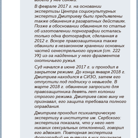
В феврале 2017 г. на основании
экспертизы Центра социокультурных
экспертиз Дмитриеву были предъявлены
также обвинения в развратных действиях.
Позже в обосновании обвинения по статье
об изготовлении порнографии осталась
только одна фотография, сделанная в
2012 г. Вскоре правозащитника также
обвинили в незаконном хранении основных
частей огнестрельного оружия (ст. 222
УК) из-за найденных у него фрагментов
охотничьего ружья.
Суд начался в июне 2017 г. и проходил в
закрытом режиме. До конца января 2018 г.
Дмитриев находился в СИЗО, затем его
отпустили под подписку о невыезде. В
марте 2018 г. обвинение запросило для
правозащитника девять лет колонии
строгого режима. Дмитриев свою вину не
признавал, его защита требовала полного
оправдания.
Дмитриев проходил психиатрическую
экспертизу в институте им. Сербского:
экспертиза показала, что у него нет
никаких сексуальных отклонений, говорил
его адвокат. Повторная экспертиза
фотографий не выявила в них признаков