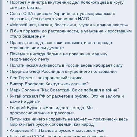
Портрет министра внутренних дел Колокольцева в кругу
семьи и братвы
Сенат США присвоит Украине статус американского
союзника, без всякого членства в НАТО
«Мерзейшая, наглая, бесстыжая, глупая и алчная власть»
Я был поражен до растерянности, а уважение к восставшим
стало безмерным
Правда, господа, все-таки всплывет, и она гораздо
страшнее, чем вы думаете
Почему я никогда больше не повешу на машину
георгиевскую ленту
Политическая активность в России вновь набирает силу
Ядерный блеф России для внутреннего пользования
Лев Термен - похороненный заживо
Виктор Ерофеев: Как тут жить дальше?
Марк Солонин "Как Советский Союз победил в войне"
Китай отказал РФ от расчетов в рублях. Это не валюта и
даже не деньги
Георгий Бурков: «Наш идеал – стадо. Мы –
профессиональные агрессоры»
Путин уже ничего исправить не может — практически весь
мир считает русских злодеями, как народ
Академик И.П.Павлов о русском массовом уме
Все войны СССР - хронология «мирной жизни»