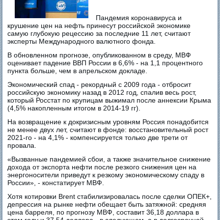
Пандемия коронавируса и
крушение цен на нефть принесут российской экономике
самую глубокую рецессию за последние 11 лет, считают
эксперты Международного валютного фонда.
В обновленном прогнозе, опубликованном в среду, МВФ
оценивает падение ВВП России в 6,6% - на 1,1 процентного
пункта больше, чем в апрельском докладе.
Экономический спад - рекордный с 2009 года - отбросит
российскую экономику назад в 2012 год, спалив весь рост,
который Росстат по крупицам выжимал после аннексии Крыма
(4,5% накопленным итогом в 2014-19 гг).
На возвращение к докризисным уровням Россия понадобится
не менее двух лет, считают в фонде: восстановительный рост
2021-го - на 4,1% - компенсируется только две трети от
провала.
«Вызванные пандемией сбои, а также значительное снижение
дохода от экспорта нефти после резкого снижения цен на
энергоносители приведут к резкому экономическому спаду в
России», - констатирует МВФ.
Хотя котировки Brent стабилизировалась после сделки ОПЕК+,
депрессия на рынке нефти обещает быть затяжной: средняя
цена барреля, по прогнозу МВФ, составит 36,18 доллара в
этом году и 37,54 доллара - в следующем, а в долгосрочной