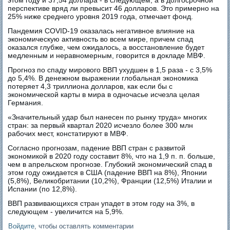
перспективе вряд ли превысит 46 долларов. Это примерно на
25% ниже среднего уровня 2019 года, отмечает фонд.
Пандемия COVID-19 оказалась негативное влияние на
экономическую активность во всем мире, причем спад
оказался глубже, чем ожидалось, а восстановление будет
медленным и неравномерным, говорится в докладе МВФ.
Прогноз по спаду мирового ВВП ухудшен в 1,5 раза - с 3,5%
до 5,4%. В денежном выражении глобальная экономика
потеряет 4,3 триллиона долларов, как если бы с
экономической карты в мира в одночасье исчезла целая
Германия.
«Значительный удар был нанесен по рынку труда» многих
стран: за первый квартал 2020 исчезло более 300 млн
рабочих мест, констатируют в МВФ.
Согласно прогнозам, падение ВВП стран с развитой
экономикой в 2020 году составит 8%, что на 1,9 п. п. больше,
чем в апрельском прогнозе. Глубокий экономический спад в
этом году ожидается в США (падение ВВП на 8%), Японии
(5,8%), Великобритании (10,2%), Франции (12,5%) Италии и
Испании (по 12,8%).
ВВП развивающихся стран упадет в этом году на 3%, в
следующем - увеличится на 5,9%.
Войдите
, чтобы оставлять комментарии