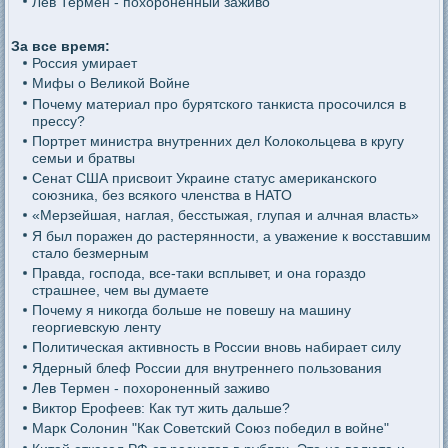
Лев Термен - похороненный заживо
За все время:
Россия умирает
Мифы о Великой Войне
Почему материал про бурятского танкиста просочился в
прессу?
Портрет министра внутренних дел Колокольцева в кругу
семьи и братвы
Сенат США присвоит Украине статус американского
союзника, без всякого членства в НАТО
«Мерзейшая, наглая, бесстыжая, глупая и алчная власть»
Я был поражен до растерянности, а уважение к восставшим
стало безмерным
Правда, господа, все-таки всплывет, и она гораздо
страшнее, чем вы думаете
Почему я никогда больше не повешу на машину
георгиевскую ленту
Политическая активность в России вновь набирает силу
Ядерный блеф России для внутреннего пользования
Лев Термен - похороненный заживо
Виктор Ерофеев: Как тут жить дальше?
Марк Солонин "Как Советский Союз победил в войне"