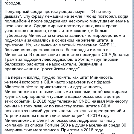
городов.
Популярный среди протестующих лозунг – "Я не могу
дышать". Эту фразу лежащий на земле Флойд повторял, когда
полицейский после задержания несколько минут давил ему на
шею коленом. Среди мирных протестующих, как и среди
участников погромов, видны и темнокожие, и белые.
Губернатор Миннесоты сначала заявил, что мародёрством и
поджогами занимались в основном не жители штата, а
приезжие. Но, как выяснил местный телеканал KARE 11,
большинство арестованных за беспорядки именно из
Миннесоты. В организации протестов президент США Дональд
Трамп заподозрил леворадикалов, а Уолтц – группировки
белокожих расистов и наркокартели. Зазвучали и
предположения о "российском следе".
На первый взгляд, трудно понять, как штат Миннесота,
жителей которого в США часто характеризуют фразой
Minnesota nice за приветливость и сдержанность,
Миннеаполис с его вылизанными газонами, штаб-квартирами
крупных корпораций и гусями в парках оказались в центре
этих событий. В 2018 году телеканал CNBC назвал Миннесоту
одним из трех лучших по качеству жизни штатов США,
похвалив за низкий уровень насильственных преступлений и
"строгие законы против дискриминации". В 2019 году
Миннеаполис и Сент-Пол оказались лидерами по числу
компаний из списка Fortune 500 на душу населения среди 30
американских мегаполисов. При этом в 2018 году