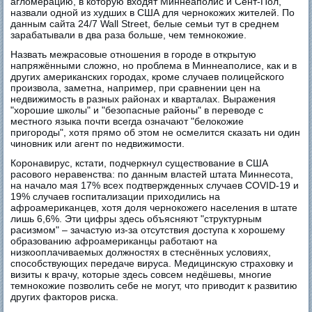
агломерацию, в которую входят Миннеаполис и Сент-Пол,
назвали одной из худших в США для чернокожих жителей. По
данным сайта 24/7 Wall Street, белые семьи тут в среднем
зарабатывали в два раза больше, чем темнокожие.
Назвать межрасовые отношения в городе в открытую
напряжёнными сложно, но проблема в Миннеаполисе, как и в
других американских городах, кроме случаев полицейского
произвола, заметна, например, при сравнении цен на
недвижимость в разных районах и кварталах. Выражения
"хорошие школы" и "безопасные районы" в переводе с
местного языка почти всегда означают "белокожие
пригороды", хотя прямо об этом не осмелится сказать ни один
чиновник или агент по недвижимости.
Коронавирус, кстати, подчеркнул существование в США
расового неравенства: по данным властей штата Миннесота,
на начало мая 17% всех подтвержденных случаев COVID-19 и
19% случаев госпитализации приходились на
афроамериканцев, хотя доля чернокожего населения в штате
лишь 6,6%. Эти цифры здесь объясняют "структурным
расизмом" – зачастую из-за отсутствия доступа к хорошему
образованию афроамериканцы работают на
низкооплачиваемых должностях в стеснённых условиях,
способствующих передаче вируса. Медицинскую страховку и
визиты к врачу, которые здесь совсем недёшевы, многие
темнокожие позволить себе не могут, что приводит к развитию
других факторов риска.