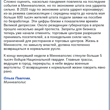
Сложно оценить, насколько пандемия повлияла на последние
события в Миннеаполисе, но по экономике штата она ударила
сильно. В 2020 году по экономике штата ударил коронавирус:
из-за режима самоизоляции с середины марта до начала мая
больше 600 тысяч жителей штата подали заявки на пособие
по безработице. Эти цифры близки к показателям времён
Великой депрессии. Около резиденции губернатора в апреле
прошло несколько акций протеста. Запреты для бизнеса
теперь уже начали отменять: торговым центрам разрешили
принимать посетителей, а в понедельник сняли часть
ограничений для ресторанов и торговых центров. Жизнь в
Миннесоте, по замыслу властей, должна постепенно
возвращаться в нормальное русло.
К концу минувшей недели в Миннеаполис стянули больше 5
тысяч бойцов Национальной гвардии. Главные трассы,
ведущие в город, перекрыты, в небе видны военные
вертолеты. О возвращении к нормальной жизни говорить явно
рано.
Ольга Павлова
,
Миннеаполис