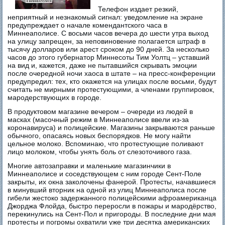
Телефон издает резкий,
неприятный и незнакомый сигнал: уведомление на экране
предупреждает о начале комендантского часа в
Миннеаполисе. С восьми часов вечера до шести утра выход
на улицу запрещен, за неповиновение полагается штраф в
тысячу долларов или арест сроком до 90 дней. За несколько
часов до этого губернатор Миннесоты Тим Уолтц – уставший
на вид и, кажется, даже не пытавшийся скрывать эмоции
после очередной ночи хаоса в штате – на пресс-конференции
предупредил: тех, кто окажется на улицах после восьми, будут
считать не мирными протестующими, а членами группировок,
мародерствующих в городе.
В продуктовом магазине вечером – очереди из людей в
масках (масочный режим в Миннеаполисе ввели из-за
коронавируса) и полицейские. Магазины закрываются раньше
обычного, опасаясь новых беспорядков. Не могу найти
цельное молоко. Вспоминаю, что протестующие поливают
лицо молоком, чтобы унять боль от слезоточивого газа.
Многие автозаправки и маленькие магазинчики в
Миннеаполисе и соседствующем с ним городе Сент-Поле
закрыты, их окна заколочены фанерой. Протесты, начавшиеся
в минувший вторник на одной из улиц Миннеаполиса после
гибели жестоко задержанного полицейскими афроамериканца
Джорджа Флойда, быстро переросли в пожары и мародёрство,
перекинулись на Сент-Пол и пригороды. В последние дни мая
протесты и погромы охватили уже три десятка американских