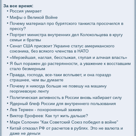
За все время:
Россия умирает
Мифы о Великой Войне
Почему материал про бурятского танкиста просочился в
прессу?
Портрет министра внутренних дел Колокольцева в кругу
семьи и братвы
Сенат США присвоит Украине статус американского
союзника, без всякого членства в НАТО
«Мерзейшая, наглая, бесстыжая, глупая и алчная власть»
Я был поражен до растерянности, а уважение к восставшим
стало безмерным
Правда, господа, все-таки всплывет, и она гораздо
страшнее, чем вы думаете
Почему я никогда больше не повешу на машину
георгиевскую ленту
Политическая активность в России вновь набирает силу
Ядерный блеф России для внутреннего пользования
Лев Термен - похороненный заживо
Виктор Ерофеев: Как тут жить дальше?
Марк Солонин "Как Советский Союз победил в войне"
Китай отказал РФ от расчетов в рублях. Это не валюта и
даже не деньги