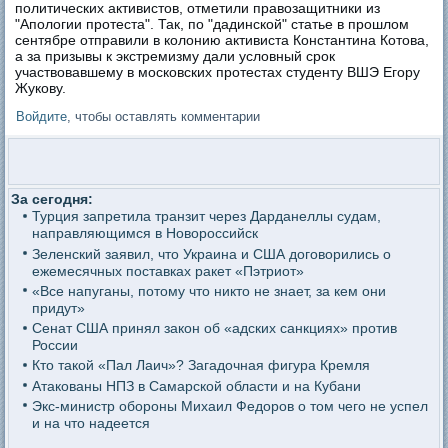
политических активистов, отметили правозащитники из
"Апологии протеста". Так, по "дадинской" статье в прошлом
сентябре отправили в колонию активиста Константина Котова,
а за призывы к экстремизму дали условный срок
участвовавшему в московских протестах студенту ВШЭ Егору
Жукову.
Войдите
, чтобы оставлять комментарии
За сегодня:
Турция запретила транзит через Дарданеллы судам,
направляющимся в Новороссийск
Зеленский заявил, что Украина и США договорились о
ежемесячных поставках ракет «Пэтриот»
«Все напуганы, потому что никто не знает, за кем они
придут»
Сенат США принял закон об «адских санкциях» против
России
Кто такой «Пал Лаич»? Загадочная фигура Кремля
Атакованы НПЗ в Самарской области и на Кубани
Экс-министр обороны Михаил Федоров о том чего не успел
и на что надеется