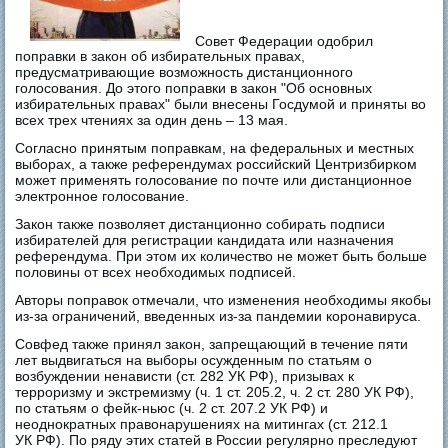
Совет Федерации одобрил
поправки в закон об избирательных правах,
предусматривающие возможность дистанционного
голосования. До этого поправки в закон "Об основных
избирательных правах" были внесены Госдумой и приняты во
всех трех чтениях за один день – 13 мая.
Согласно принятым поправкам, на федеральных и местных
выборах, а также референдумах российский Центризбирком
может применять голосование по почте или дистанционное
электронное голосование.
Закон также позволяет дистанционно собирать подписи
избирателей для регистрации кандидата или назначения
референдума. При этом их количество не может быть больше
половины от всех необходимых подписей.
Авторы поправок отмечали, что изменения необходимы якобы
из-за ограничений, введенных из-за пандемии коронавируса.
Совфед также принял закон, запрещающий в течение пяти
лет выдвигаться на выборы осужденным по статьям о
возбуждении ненависти (ст. 282 УК РФ), призывах к
терроризму и экстремизму (ч. 1 ст. 205.2, ч. 2 ст. 280 УК РФ),
по статьям о фейк-ньюс (ч. 2 ст. 207.2 УК РФ) и
неоднократных правонарушениях на митингах (ст. 212.1
УК РФ). По ряду этих статей в России регулярно преследуют