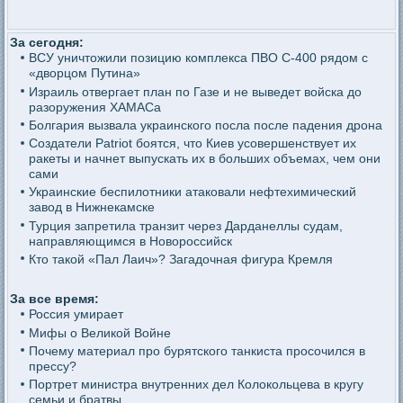
За сегодня:
ВСУ уничтожили позицию комплекса ПВО С-400 рядом с
«дворцом Путина»
Израиль отвергает план по Газе и не выведет войска до
разоружения ХАМАСа
Болгария вызвала украинского посла после падения дрона
Создатели Patriot боятся, что Киев усовершенствует их
ракеты и начнет выпускать их в больших объемах, чем они
сами
Украинские беспилотники атаковали нефтехимический
завод в Нижнекамске
Турция запретила транзит через Дарданеллы судам,
направляющимся в Новороссийск
Кто такой «Пал Лаич»? Загадочная фигура Кремля
За все время:
Россия умирает
Мифы о Великой Войне
Почему материал про бурятского танкиста просочился в
прессу?
Портрет министра внутренних дел Колокольцева в кругу
семьи и братвы