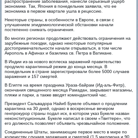
распространение заболевания, нанесли серьезный ущерб
экономике. Так, Япония в понедельник заявила, что ее
экономика в первом квартале ушла в рецессию.
Некоторые страны, в особенности в Европе, в связи с
улучшением эпидемиологической обстановки начали
постепенно снимать ограничения.
Во многих регионах продолжают действовать ограничения на
зарубежные поездки, однако некоторые популярные
достопримечательности начали открываться, в том числе
Акрополь в Афинах и базилика св. Петра в Ватикане.
В Индии из-за нового всплеска заражений правительство
продлило карантинный режим до конца месяца. В
понедельник в стране зарегистрировали более 5000 случаев
заражения и 157 смертей.
В Египте на время праздника Ураза-байрам (Ид-аль-Фитр),
окончания священного месяца Рамадан, закрывают магазины,
пляжи и парки, а также вводят комендантский час.
Президент Сальвадора Найиб Букеле объявил о продлении
карантина на 30 дней, однако в воскресенье вечером
генпрокурор страны подал иск, в котором указ Букеле назван
неконституционным. Букеле написал в своем «Твиттере», что
его должность позволяет объявить чрезвычайное положение.
Соединенные Штаты, занимающие первое место в мире по
количеству случаев заражения и смертей (1,5 миллиона и 90