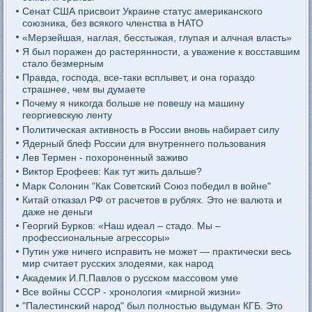
Сенат США присвоит Украине статус американского
союзника, без всякого членства в НАТО
«Мерзейшая, наглая, бесстыжая, глупая и алчная власть»
Я был поражен до растерянности, а уважение к восставшим
стало безмерным
Правда, господа, все-таки всплывет, и она гораздо
страшнее, чем вы думаете
Почему я никогда больше не повешу на машину
георгиевскую ленту
Политическая активность в России вновь набирает силу
Ядерный блеф России для внутреннего пользования
Лев Термен - похороненный заживо
Виктор Ерофеев: Как тут жить дальше?
Марк Солонин "Как Советский Союз победил в войне"
Китай отказал РФ от расчетов в рублях. Это не валюта и
даже не деньги
Георгий Бурков: «Наш идеал – стадо. Мы –
профессиональные агрессоры»
Путин уже ничего исправить не может — практически весь
мир считает русских злодеями, как народ
Академик И.П.Павлов о русском массовом уме
Все войны СССР - хронология «мирной жизни»
"Палестинский народ" был полностью выдуман КГБ. Это