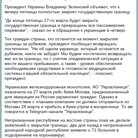
Президент Украины Владимир Зеленский объявил, что к
вечеру пятницы полностью закроет государственную границу.
"До конца пятницы 27-го марта будет закрыта
государственная граница и прекращены все пассажирские
перевозки", - сказал он в обращении к украинцам в четверг.
Тех граждан страны, кто останется на момент закрытия
границы за рубежом, президент пообещал возвращать
постепенно. "Ни об одном украинце, который останется за
рубежом, никто не забудет. Мы будем постепенно возвращать
вас из-за границы, но с учетом эпидемической ситуации в
месте вашего пребывания, а также - уровня обеспечения
необходимыми средствами и готовности медицинской
системы к вашей обязательной изоляции", - пояснил
президент.
Украинская железнодорожная монополия, АО "Укрзалізниця",
назначила на 27 марта рейс Киев-Москва, предназначенный
для эвакуации из России украинских граждан. Однако в
соответствии с планами компании он должен отправиться из
Москвы 28 марта и прибыть в Киев утром в воскресенье. То же
говорится в Telegram-канале "Укрзалізници".
Непризнанные республики на востоке страны пока не делали
заявлений о закрытии границы, два дня назад в непризнанной
донецкой народной республике заявили о 71 больном в
подозрением на коронавирус.