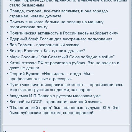
стало безмерным
Правда, господа, все-таки всплывет, и она гораздо
страшнее, чем вы думаете
Почему я никогда больше не повешу на машину
георгиевскую ленту
Политическая активность в России вновь набирает силу
Ядерный блеф России для внутреннего пользования
Лев Термен - похороненный заживо
Виктор Ерофеев: Как тут жить дальше?
Марк Солонин "Как Советский Союз победил в войне"
Китай отказал РФ от расчетов в рублях. Это не валюта и
даже не деньги
Георгий Бурков: «Наш идеал – стадо. Мы –
профессиональные агрессоры»
Путин уже ничего исправить не может — практически весь
мир считает русских злодеями, как народ
Академик И.П.Павлов о русском массовом уме
Все войны СССР - хронология «мирной жизни»
"Палестинский народ" был полностью выдуман КГБ. Это
было лубянским проектом, спецоперацией