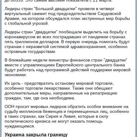
до 80539. Это самый высокий показатель с 21 марта.
Лидеры стран "Большой двадцатки" провели в четверг
виртуальный саммит под председательством Саудовской
Аравии, на котором обсуждался план экстренных мер борьбы
с глобальной угрозой.
Лидеры стран "двадцатки" пообещали выделить на борьбу с
коронавирусом во всех пострадавших от пандемии странах
пять триллионов долларов. В первую очередь помогать будут
странам с неразвитой системой здравоохранения, особенно
островным государствам.
В ближайшие недели министры финансов стран "двадцатки"
вместе с управляющими Европейского центрального банка
будут работать над программой действий поддержки мировой
экономики.
Их цель - предотвратить остановку мировой торговли,
особенно торговли лекарствами. Также они обещают
дополнительные меры, направленные на репатриацию
граждан, там, где она необходима.
ООН просит мировых лидеров обратить особое внимание на
судьбу миллионов беженцев и перемещенных лиц, особенно
в таких странах, как Сирия и Ливия, которые в силу
политического кризиса не могут оказать помощь
нуждающимся.
Украина закрыла границу