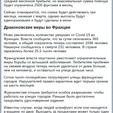
средней месячной прибыли, но максимальная сумма помощи
будет ограничена 2500 фунтами в месяц.
Сейчас планирюется, что схема будет действовать три
месяца, начиная с марта, однако выплаты будут
единоразовыми и будут сделаны в июне.
Драконовские меры во Франции
Резко увеличилось количество умерших от Covid-19 во
Франции. Власти сообщили, что за сутки скончались 365
человек, а общий показатель теперь составляет 1696 человек.
Накануне сообщалось о смерти 231 человека. В стране
заразились более 25,5 тысяч человек
Французские власти неустанно ужесточают ограничительные
меры борьбы со вспышкой заболевания. Любителям пробежек
на свежем воздухе теперь нельзя удаляться от дома больше,
чем на километр, и оставаться на улице дольше часа.
Сотни тысяч полицейских патрулируют улицы французских
городов. Нарушителей правил карантина ждет тюрьма сроком
на шесть месяцев.
Журналистам отныне требуется особое разрешение, чтобы
работать на улицах городов. Раньше было достаточно
предъявить удостоверение издания.
Известны случаи, когда людей штрафуют, если они находятся
в машине по двое. Выходить за продуктами может только один