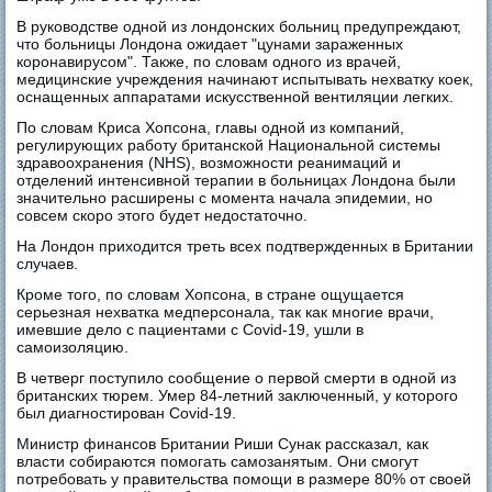
В руководстве одной из лондонских больниц предупреждают,
что больницы Лондона ожидает "цунами зараженных
коронавирусом". Также, по словам одного из врачей,
медицинские учреждения начинают испытывать нехватку коек,
оснащенных аппаратами искусственной вентиляции легких.
По словам Криса Хопсона, главы одной из компаний,
регулирующих работу британской Национальной системы
здравоохранения (NHS), возможности реанимаций и
отделений интенсивной терапии в больницах Лондона были
значительно расширены с момента начала эпидемии, но
совсем скоро этого будет недостаточно.
На Лондон приходится треть всех подтвержденных в Британии
случаев.
Кроме того, по словам Хопсона, в стране ощущается
серьезная нехватка медперсонала, так как многие врачи,
имевшие дело с пациентами с Covid-19, ушли в
самоизоляцию.
В четверг поступило сообщение о первой смерти в одной из
британских тюрем. Умер 84-летний заключенный, у которого
был диагностирован Covid-19.
Министр финансов Британии Риши Сунак рассказал, как
власти собираются помогать самозанятым. Они смогут
потребовать у правительства помощи в размере 80% от своей