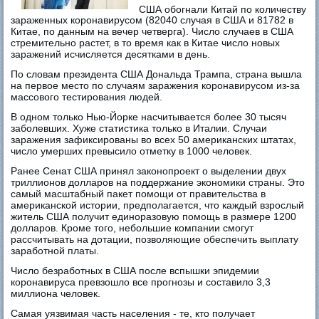
США обогнали Китай по количеству
зараженных коронавирусом (82040 случая в США и 81782 в
Китае, по данным на вечер четверга). Число случаев в США
стремительно растет, в то время как в Китае число новых
заражений исчисляется десятками в день.
По словам президента США Дональда Трампа, страна вышла
на первое место по случаям заражения коронавирусом из-за
массового тестирования людей.
В одном только Нью-Йорке насчитывается более 30 тысяч
заболевших. Хуже статистика только в Италии. Случаи
заражения зафиксированы во всех 50 американских штатах,
число умерших превысило отметку в 1000 человек.
Ранее Сенат США принял законопроект о выделении двух
триллионов долларов на поддержание экономики страны. Это
самый масштабный пакет помощи от правительства в
американской истории, предполагается, что каждый взрослый
житель США получит единоразовую помощь в размере 1200
долларов. Кроме того, небольшие компании смогут
рассчитывать на дотации, позволяющие обеспечить выплату
заработной платы.
Число безработных в США после вспышки эпидемии
коронавируса превзошло все прогнозы и составило 3,3
миллиона человек.
Самая уязвимая часть населения - те, кто получает