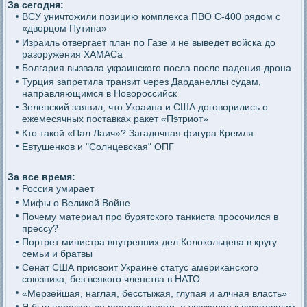
За сегодня:
ВСУ уничтожили позицию комплекса ПВО С-400 рядом с
«дворцом Путина»
Израиль отвергает план по Газе и не выведет войска до
разоружения ХАМАСа
Болгария вызвала украинского посла после падения дрона
Турция запретила транзит через Дарданеллы судам,
направляющимся в Новороссийск
Зеленский заявил, что Украина и США договорились о
ежемесячных поставках ракет «Пэтриот»
Кто такой «Пал Лаич»? Загадочная фигура Кремля
Евтушенков и "Солнцевская" ОПГ
За все время:
Россия умирает
Мифы о Великой Войне
Почему материал про бурятского танкиста просочился в
прессу?
Портрет министра внутренних дел Колокольцева в кругу
семьи и братвы
Сенат США присвоит Украине статус американского
союзника, без всякого членства в НАТО
«Мерзейшая, наглая, бесстыжая, глупая и алчная власть»
Я был поражен до растерянности, а уважение к восставшим