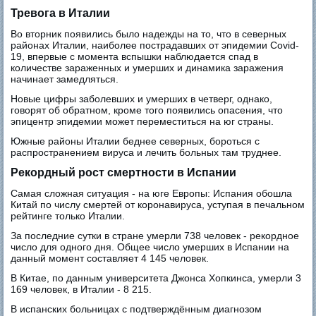
Тревога в Италии
Во вторник появились было надежды на то, что в северных
районах Италии, наиболее пострадавших от эпидемии Covid-
19, впервые с момента вспышки наблюдается спад в
количестве зараженных и умерших и динамика заражения
начинает замедляться.
Новые цифры заболевших и умерших в четверг, однако,
говорят об обратном, кроме того появились опасения, что
эпицентр эпидемии может переместиться на юг страны.
Южные районы Италии беднее северных, бороться с
распространением вируса и лечить больных там труднее.
Рекордный рост смертности в Испании
Самая сложная ситуация - на юге Европы: Испания обошла
Китай по числу смертей от коронавируса, уступая в печальном
рейтинге только Италии.
За последние сутки в стране умерли 738 человек - рекордное
число для одного дня. Общее число умерших в Испании на
данный момент составляет 4 145 человек.
В Китае, по данным университета Джонса Хопкинса, умерли 3
169 человек, в Италии - 8 215.
В испанских больницах с подтверждённым диагнозом