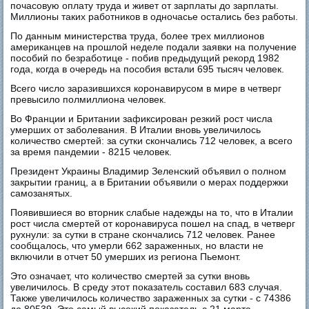
почасовую оплату труда и живет от зарплаты до зарплаты.
Миллионы таких работников в одночасье остались без работы.
По данным министерства труда, более трех миллионов
американцев на прошлой неделе подали заявки на получение
пособий по безработице - побив предыдущий рекорд 1982
года, когда в очередь на пособия встали 695 тысяч человек.
Всего число заразившихся коронавирусом в мире в четверг
превысило полмиллиона человек.
Во Франции и Британии зафиксирован резкий рост числа
умерших от заболевания. В Италии вновь увеличилось
количество смертей: за сутки скончались 712 человек, а всего
за время пандемии - 8215 человек.
Президент Украины Владимир Зеленский объявил о полном
закрытии границ, а в Британии объявили о мерах поддержки
самозанятых.
Появившиеся во вторник слабые надежды на то, что в Италии
рост числа смертей от коронавируса пошел на спад, в четверг
рухнули: за сутки в стране скончались 712 человек. Ранее
сообщалось, что умерли 662 зараженных, но власти не
включили в отчет 50 умерших из региона Пьемонт.
Это означает, что количество смертей за сутки вновь
увеличилось. В среду этот показатель составил 683 случая.
Также увеличилось количество зараженных за сутки - с 74386