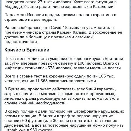
находятся около 27 тысяч человек. Хуже всего ситуация в
Мадриде, быстро растет число зараженных в Каталонии.
Парламент Испании продлил режим полного карантина в
стране еще на две недели.
Ранее сообщалось, что Covid-19 выявлен у заместителя
премьер-министра страны Кармен Кальво. В воскресенье ее
доставили в больницу с признаками легочной
недостаточности.
Кризис в Британии
Показатель количества умерших от коронавируса в Британии
за сутки впервые превысил отметку в 100 человек. Всего от
инфекции скончались 578 человек, заявили местные власти.
Всего в стране тест на коронавирус сдали почти 105 тыс.
человек, из них 11 568 оказались зараженными.
В Британии продолжает действовать всеобщий карантин,
закрыты почти все магазины, кроме аптек и продуктовых,
жителям страны рекомендуется выходить из дома только в
случае крайней необходимости.
В среду полиции дали полномочия штрафовать нарушающих
режим изоляции. В Англии штраф за первое нарушение
составит 60 фунтов (или 30, если выплатить его в течение
двух недель), а вот за повторные нарушения можно получить
штраф уже в 960 фунтов.