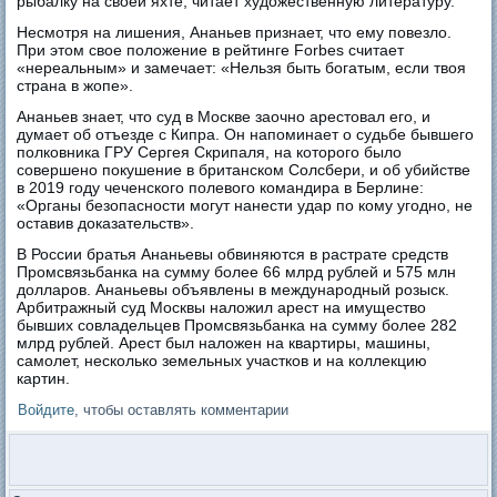
рыбалку на своей яхте, читает художественную литературу.
Несмотря на лишения, Ананьев признает, что ему повезло.
При этом свое положение в рейтинге Forbes считает
«нереальным» и замечает: «Нельзя быть богатым, если твоя
страна в жопе».
Ананьев знает, что суд в Москве заочно арестовал его, и
думает об отъезде с Кипра. Он напоминает о судьбе бывшего
полковника ГРУ Сергея Скрипаля, на которого было
совершено покушение в британском Солсбери, и об убийстве
в 2019 году чеченского полевого командира в Берлине:
«Органы безопасности могут нанести удар по кому угодно, не
оставив доказательств».
В России братья Ананьевы обвиняются в растрате средств
Промсвязьбанка на сумму более 66 млрд рублей и 575 млн
долларов. Ананьевы объявлены в международный розыск.
Арбитражный суд Москвы наложил арест на имущество
бывших совладельцев Промсвязьбанка на сумму более 282
млрд рублей. Арест был наложен на квартиры, машины,
самолет, несколько земельных участков и на коллекцию
картин.
Войдите
, чтобы оставлять комментарии