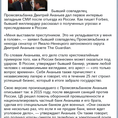
Бывший совладелец
Промсвязьбанка Дмитрий Ананьев дал первое интервью
западным СМИ после отъезда из России. Как пишет Forbes,
бывший миллиардер рассказал о полученных угрозах и
преследовании в России.
«Меня выставили преступником. Это не укладывается у меня
в голове», — заявил бывший совладелец Промсвязьбанка и
некогда сенатор от Ямало-Ненецкого автономного округа
Дмитрий Ананьев газете The Guardian.
По словам Ананьева, его дело стало хрестоматийным
примером того, как в России бизнесмен может оказаться под
ударом. В России, утверждает бывший банкир, уязвим любой
человек с независимыми взглядами, его арест — «это только
вопрос времени». Себя Ананьев также причисляет к
независимому лагерю и говорит, что в течение 25 лет строил
успешный бизнес, который в итоге забрало государство.
Свою версию произошедшего с Промсвязьбанком Ананьев
описывает так: в 2015 году, после введения санкций против
России, ЦБ решил помочь оборонной промышленности и
национализировать частный банк Ананьева и его брата,
сделав его специальным банком для военных. «Они сказали
мне несколько раз, что если я не продам банк, меня ждет
уголовное дело», — утверждает Ананьев. Он также говорит,
что получал угрозы смерти по телефону и электронной почте