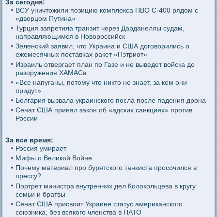
За сегодня:
ВСУ уничтожили позицию комплекса ПВО С-400 рядом с
«дворцом Путина»
Турция запретила транзит через Дарданеллы судам,
направляющимся в Новороссийск
Зеленский заявил, что Украина и США договорились о
ежемесячных поставках ракет «Пэтриот»
Израиль отвергает план по Газе и не выведет войска до
разоружения ХАМАСа
«Все напуганы, потому что никто не знает, за кем они
придут»
Болгария вызвала украинского посла после падения дрона
Сенат США принял закон об «адских санкциях» против
России
За все время:
Россия умирает
Мифы о Великой Войне
Почему материал про бурятского танкиста просочился в
прессу?
Портрет министра внутренних дел Колокольцева в кругу
семьи и братвы
Сенат США присвоит Украине статус американского
союзника, без всякого членства в НАТО