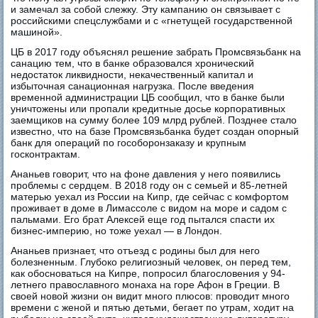
и замечал за собой слежку. Эту кампанию он связывает с
российскими спецслужбами и с «гнетущей государственной
машиной».
ЦБ в 2017 году объяснял решение забрать Промсвязьбанк на
санацию тем, что в банке образовался хронический
недостаток ликвидности, некачественный капитал и
избыточная санационная нагрузка. После введения
временной администрации ЦБ сообщил, что в банке были
уничтожены или пропали кредитные досье корпоративных
заемщиков на сумму более 109 млрд рублей. Позднее стало
известно, что на базе Промсвязьбанка будет создан опорный
банк для операций по гособоронзаказу и крупным
госконтрактам.
Ананьев говорит, что на фоне давления у него появились
проблемы с сердцем. В 2018 году он с семьей и 85-летней
матерью уехал из России на Кипр, где сейчас с комфортом
проживает в доме в Лимассоле с видом на море и садом с
пальмами. Его брат Алексей еще год пытался спасти их
бизнес-империю, но тоже уехал — в Лондон.
Ананьев признает, что отъезд с родины был для него
болезненным. Глубоко религиозный человек, он перед тем,
как обосноваться на Кипре, попросил благословения у 94-
летнего православного монаха на горе Афон в Греции. В
своей новой жизни он видит много плюсов: проводит много
времени с женой и пятью детьми, бегает по утрам, ходит на