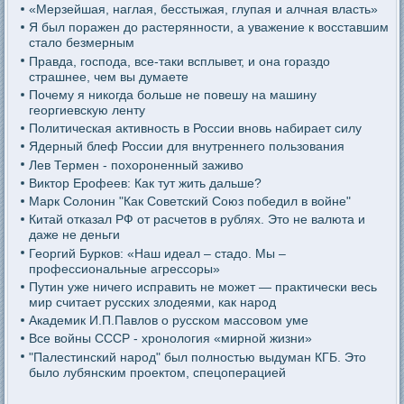
«Мерзейшая, наглая, бесстыжая, глупая и алчная власть»
Я был поражен до растерянности, а уважение к восставшим
стало безмерным
Правда, господа, все-таки всплывет, и она гораздо
страшнее, чем вы думаете
Почему я никогда больше не повешу на машину
георгиевскую ленту
Политическая активность в России вновь набирает силу
Ядерный блеф России для внутреннего пользования
Лев Термен - похороненный заживо
Виктор Ерофеев: Как тут жить дальше?
Марк Солонин "Как Советский Союз победил в войне"
Китай отказал РФ от расчетов в рублях. Это не валюта и
даже не деньги
Георгий Бурков: «Наш идеал – стадо. Мы –
профессиональные агрессоры»
Путин уже ничего исправить не может — практически весь
мир считает русских злодеями, как народ
Академик И.П.Павлов о русском массовом уме
Все войны СССР - хронология «мирной жизни»
"Палестинский народ" был полностью выдуман КГБ. Это
было лубянским проектом, спецоперацией