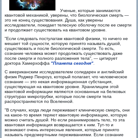
Ученые, которые занимаются
квантовой механикой, уверены, что биологическая смерть —
это не конец существования. Душа, как уверены
исследователи, покидает телесную оболочку после ее смерти
и продолжает существовать на квантовом уровне.
"Если следовать постулатам квантовой физики, то ничего не
мешает той сущности, которую принято называть душой,
существовать и после биологической смерти. То есть,
сознание человека может продолжать существовать даже
после смерти и полного разложения тела", — цитирует
доктора Хамерхоффа
"Планета сегодня"
.
С американским исследователем солидарен и английский
физик Роджер Пенроуз, который полагает, что человеческое
сознание — это некая информационная субстанция,
существующая на квантовом уровне. Хранилищем этой
квантовой информации являются основанные на белковых
структурах микротрубки, которые после смерти тела
распространяются по Вселенной.
"В случаях, когда люди переживают клиническую смерть, они
на какое-то время теряют квантовую информацию, которую
можно считать душой. Но если реанимировать тело, то эта
квантовая информация возвращается к ним. Тут-то и
возникают очень интересные явления, которые принято
называть предсмертными переживаниями. Если сознание