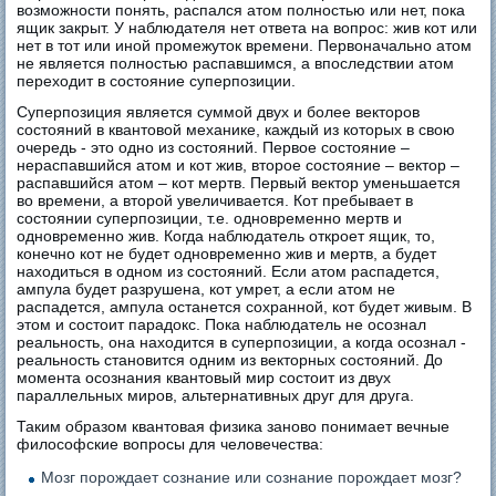
возможности понять, распался атом полностью или нет, пока
ящик закрыт. У наблюдателя нет ответа на вопрос: жив кот или
нет в тот или иной промежуток времени. Первоначально атом
не является полностью распавшимся, а впоследствии атом
переходит в состояние суперпозиции.
Суперпозиция является суммой двух и более векторов
состояний в квантовой механике, каждый из которых в свою
очередь - это одно из состояний. Первое состояние –
нераспавшийся атом и кот жив, второе состояние – вектор –
распавшийся атом – кот мертв. Первый вектор уменьшается
во времени, а второй увеличивается. Кот пребывает в
состоянии суперпозиции, т.е. одновременно мертв и
одновременно жив. Когда наблюдатель откроет ящик, то,
конечно кот не будет одновременно жив и мертв, а будет
находиться в одном из состояний. Если атом распадется,
ампула будет разрушена, кот умрет, а если атом не
распадется, ампула останется сохранной, кот будет живым. В
этом и состоит парадокс. Пока наблюдатель не осознал
реальность, она находится в суперпозиции, а когда осознал -
реальность становится одним из векторных состояний. До
момента осознания квантовый мир состоит из двух
параллельных миров, альтернативных друг для друга.
Таким образом квантовая физика заново понимает вечные
философские вопросы для человечества:
Мозг порождает сознание или сознание порождает мозг?