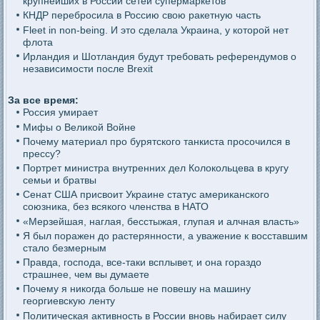
крупнейших в России сетей супермаркетов
КНДР перебросила в Россию свою ракетную часть
Fleet in non-being. И это сделала Украина, у которой нет
флота
Ирландия и Шотландия будут требовать референдумов о
независимости после Brexit
За все время:
Россия умирает
Мифы о Великой Войне
Почему материал про бурятского танкиста просочился в
прессу?
Портрет министра внутренних дел Колокольцева в кругу
семьи и братвы
Сенат США присвоит Украине статус американского
союзника, без всякого членства в НАТО
«Мерзейшая, наглая, бесстыжая, глупая и алчная власть»
Я был поражен до растерянности, а уважение к восставшим
стало безмерным
Правда, господа, все-таки всплывет, и она гораздо
страшнее, чем вы думаете
Почему я никогда больше не повешу на машину
георгиевскую ленту
Политическая активность в России вновь набирает силу