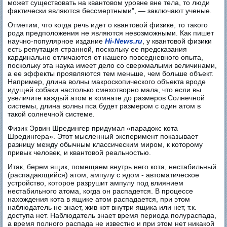
может существовать на квантовом уровне вне тела, то люди
фактически являются бессмертными", — заключают ученые.
Отметим, что когда речь идет о квантовой физике, то такого
рода предположения не являются невозможными. Как пишет
научно-популярное издание
Hi-News.ru
, у квантовой физики
есть репутация странной, поскольку ее предсказания
кардинально отличаются от нашего повседневного опыта,
поскольку эта наука имеет дело со сверхмалыми величинами,
а ее эффекты проявляются тем меньше, чем больше объект.
Например, длина волны макроскопического объекта вроде
идущей собаки настолько смехотворно мала, что если вы
увеличите каждый атом в комнате до размеров Солнечной
системы, длина волны пса будет размером с один атом в
такой солнечной системе.
Физик Эрвин Шредингер придумал «парадокс кота
Шредингера». Этот мысленный эксперимент показывает
разницу между обычным классическим миром, к которому
привык человек, и квантовой реальностью.
Итак, берем ящик, помещаем внутрь него кота, нестабильный
(распадающийся) атом, ампулу с ядом - автоматическое
устройство, которое разрушит ампулу под влиянием
нестабильного атома, когда он распадется. В процессе
нахождения кота в ящике атом распадается, при этом
наблюдатель не знает, жив кот внутри ящика или нет, т.к.
доступа нет. Наблюдатель знает время периода полураспада,
а время полного распада не известно и при этом нет никакой