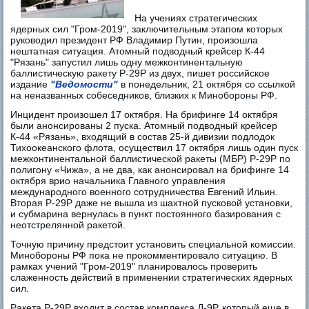
На учениях стратегических
ядерных сил "Гром-2019", заключительным этапом которых
руководил президент РФ Владимир Путин, произошла
нештатная ситуация. Атомный подводный крейсер К-44
"Рязань" запустил лишь одну межконтинентальную
баллистическую ракету Р-29Р из двух, пишет российское
издание
"Ведомости"
в понедельник, 21 октября со ссылкой
на неназванных собеседников, близких к Минобороны РФ.
Инцидент произошел 17 октября. На брифинге 14 октября
были анонсированы 2 пуска. Атомный подводный крейсер
К-44 «Рязань», входящий в состав 25-й дивизии подлодок
Тихоокеанского флота, осуществил 17 октября лишь один пуск
межконтинентальной баллистической ракеты (МБР) Р-29Р по
полигону «Чижа», а не два, как анонсировал на брифинге 14
октября врио начальника Главного управления
международного военного сотрудничества Евгений Ильин.
Вторая Р-29Р даже не вышла из шахтной пусковой установки,
и субмарина вернулась в пункт постоянного базирования с
неотстрелянной ракетой.
Точную причину предстоит установить специальной комиссии.
Минобороны РФ пока не прокомментировало ситуацию. В
рамках учений "Гром-2019" планировалось проверить
слаженность действий в применении стратегических ядерных
сил.
Ракета Р-29Р входит в состав комплекса Д-9Р, который еще в