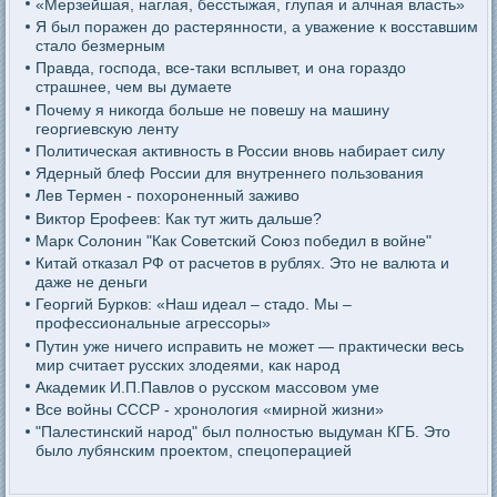
«Мерзейшая, наглая, бесстыжая, глупая и алчная власть»
Я был поражен до растерянности, а уважение к восставшим
стало безмерным
Правда, господа, все-таки всплывет, и она гораздо
страшнее, чем вы думаете
Почему я никогда больше не повешу на машину
георгиевскую ленту
Политическая активность в России вновь набирает силу
Ядерный блеф России для внутреннего пользования
Лев Термен - похороненный заживо
Виктор Ерофеев: Как тут жить дальше?
Марк Солонин "Как Советский Союз победил в войне"
Китай отказал РФ от расчетов в рублях. Это не валюта и
даже не деньги
Георгий Бурков: «Наш идеал – стадо. Мы –
профессиональные агрессоры»
Путин уже ничего исправить не может — практически весь
мир считает русских злодеями, как народ
Академик И.П.Павлов о русском массовом уме
Все войны СССР - хронология «мирной жизни»
"Палестинский народ" был полностью выдуман КГБ. Это
было лубянским проектом, спецоперацией