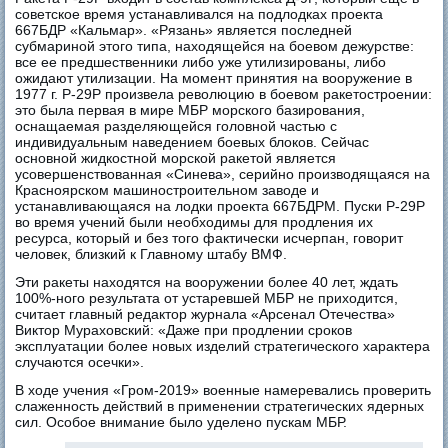
советское время устанавливался на подлодках проекта
667БДР «Кальмар». «Рязань» является последней
субмариной этого типа, находящейся на боевом дежурстве:
все ее предшественники либо уже утилизированы, либо
ожидают утилизации. На момент принятия на вооружение в
1977 г. Р-29Р произвела революцию в боевом ракетостроении:
это была первая в мире МБР морского базирования,
оснащаемая разделяющейся головной частью с
индивидуальным наведением боевых блоков. Сейчас
основной жидкостной морской ракетой является
усовершенствованная «Синева», серийно производящаяся на
Красноярском машиностроительном заводе и
устанавливающаяся на лодки проекта 667БДРМ. Пуски Р-29Р
во время учений были необходимы для продления их
ресурса, который и без того фактически исчерпан, говорит
человек, близкий к Главному штабу ВМФ.
Эти ракеты находятся на вооружении более 40 лет, ждать
100%-ного результата от устаревшей МБР не приходится,
считает главный редактор журнала «Арсенал Отечества»
Виктор Мураховский: «Даже при продлении сроков
эксплуатации более новых изделий стратегического характера
случаются осечки».
В ходе учения «Гром-2019» военные намеревались проверить
слаженность действий в применении стратегических ядерных
сил. Особое внимание было уделено пускам МБР.