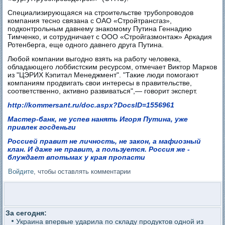
Специализирующаяся на строительстве трубопроводов
компания тесно связана с ОАО «Стройтрансгаз»,
подконтрольным давнему знакомому Путина Геннадию
Тимченко, и сотрудничает с ООО «Стройгазмонтаж» Аркадия
Ротенберга, еще одного давнего друга Путина.
Любой компании выгодно взять на работу человека,
обладающего лоббистским ресурсом, отмечает Виктор Марков
из "ЦЭРИХ Кэпитал Менеджмент". "Такие люди помогают
компаниям продвигать свои интересы в правительстве,
соответственно, активно развиваться",— говорит эксперт.
http://kommersant.ru/doc.aspx?DocsID=1556961
Мастер-банк, не успев нанять Игоря Путина, уже
привлек госденьги
Россией правит не личность, не закон, а мафиозный
клан. И даже не правит, а пользуется. Россия же -
блуждает впотьмах у края пропасти
Войдите
, чтобы оставлять комментарии
За сегодня:
Украина впервые ударила по складу продуктов одной из