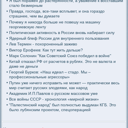
Я был поражен до растерянности, а уважение к восставшим
стало безмерным
Правда, господа, все-таки всплывет, и она гораздо
страшнее, чем вы думаете
Почему я никогда больше не повешу на машину
георгиевскую ленту
Политическая активность в России вновь набирает силу
Ядерный блеф России для внутреннего пользования
Лев Термен - похороненный заживо
Виктор Ерофеев: Как тут жить дальше?
Марк Солонин "Как Советский Союз победил в войне"
Китай отказал РФ от расчетов в рублях. Это не валюта и
даже не деньги
Георгий Бурков: «Наш идеал – стадо. Мы –
профессиональные агрессоры»
Путин уже ничего исправить не может — практически весь
мир считает русских злодеями, как народ
Академик И.П.Павлов о русском массовом уме
Все войны СССР - хронология «мирной жизни»
"Палестинский народ" был полностью выдуман КГБ. Это
было лубянским проектом, спецоперацией