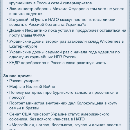
крупнейших в России сетей супермаркетов
Экс-министр обороны Михаил Федоров о том чего не успел
и на что надеется
Залужный: «Пусть в НАТО скажут честно, готовы ли они
воевать с Россией без опыта Украины?»
Джанни Инфантино пока устоял и продолжает оставаться на
посту главы ФИФА
Украинские дроны второй раз атаковали склад Wildberries в
Екатеринбурге
Украинские дроны седьмой раз с начала года ударили по
одному из крупнейших НПЗ России
КНДР перебросила в Россию свою ракетную часть
За все время:
Россия умирает
Мифы о Великой Войне
Почему материал про бурятского танкиста просочился в
прессу?
Портрет министра внутренних дел Колокольцева в кругу
семьи и братвы
Сенат США присвоит Украине статус американского
союзника, без всякого членства в НАТО
«Мерзейшая, наглая, бесстыжая, глупая и алчная власть»