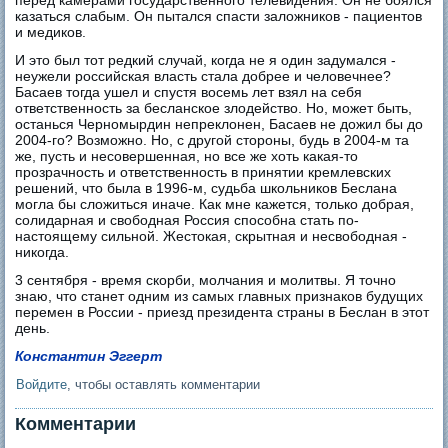
перед камерами государственного телевидения. Он не боялся
казаться слабым. Он пытался спасти заложников - пациентов
и медиков.
И это был тот редкий случай, когда не я один задумался -
неужели российская власть стала добрее и человечнее?
Басаев тогда ушел и спустя восемь лет взял на себя
ответственность за бесланское злодейство. Но, может быть,
останься Черномырдин непреклонен, Басаев не дожил бы до
2004-го? Возможно. Но, с другой стороны, будь в 2004-м та
же, пусть и несовершенная, но все же хоть какая-то
прозрачность и ответственность в принятии кремлевских
решений, что была в 1996-м, судьба школьников Беслана
могла бы сложиться иначе. Как мне кажется, только добрая,
солидарная и свободная Россия способна стать по-
настоящему сильной. Жестокая, скрытная и несвободная -
никогда.
3 сентября - время скорби, молчания и молитвы. Я точно
знаю, что станет одним из самых главных признаков будущих
перемен в России - приезд президента страны в Беслан в этот
день.
Константин Эггерт
Войдите
, чтобы оставлять комментарии
Комментарии