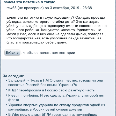
зачем эта патетика в такую
rew55 (не проверено)
on 3 сентября, 2019 - 23:38
зачем эта патетика в такую годовщину? Ожидать проезда
ублюдка, волею которого погибли дети? Это как ждать
убийцу на кладбище в годовщину смерти вашего невинно
убиенного ребенка. Кощунство какое-то. Удивительные
мозги у Вас, если в них еще не сделали дырку, повторяя ,
что государства нет, есть уголовная банда захватившая
бласть и присвоившая себе страну.
, чтобы оставлять комментарии
Войдите
За сегодня:
Залужный: «Пусть в НАТО скажут честно, готовы ли они
воевать с Россией без опыта Украины?»
КНДР перебросила в Россию свою ракетную часть
Fleet in non-being. И это сделала Украина, у которой нет
флота
Украина впервые ударила по складу продуктов одной из
крупнейших в России сетей супермаркетов
В Уфе после атаки БПЛА горит один из крупнейших