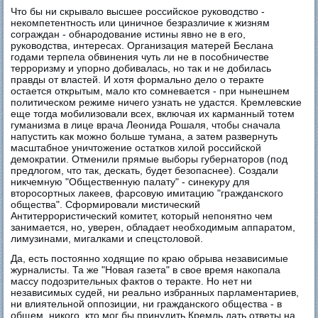
Что бы ни скрывало высшее российское руководство -
некомпетентность или циничное безразличие к жизням
сограждан - обнародование истины явно не в его,
руководства, интересах. Организация матерей Беслана
годами терпела обвинения чуть ли не в пособничестве
терроризму и упорно добивалась, но так и не добилась
правды от властей. И хотя формально дело о теракте
остается открытым, мало кто сомневается - при нынешнем
политическом режиме ничего узнать не удастся. Кремлевские
еще тогда мобилизовали всех, включая их карманный тотем
гуманизма в лице врача Леонида Рошаля, чтобы сначала
напустить как можно больше тумана, а затем развернуть
масштабное уничтожение остатков хилой российской
демократии. Отменили прямые выборы губернаторов (под
предлогом, что так, дескать, будет безопаснее). Создали
никчемную "Общественную палату" - синекуру для
второсортных лакеев, фарсовую имитацию "гражданского
общества". Сформировали мистический
Антитеррористический комитет, который непонятно чем
занимается, но, уверен, обладает необходимым аппаратом,
лимузинами, мигалками и спецстоловой.
Да, есть постоянно ходящие по краю обрыва независимые
журналисты. Та же "Новая газета" в свое время накопала
массу подозрительных фактов о теракте. Но нет ни
независимых судей, ни реально избранных парламентариев,
ни влиятельной оппозиции, ни гражданского общества - в
общем, никого, кто мог бы принудить Кремль дать ответы на