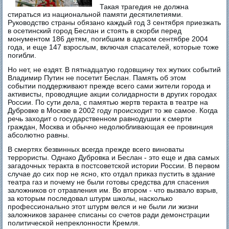
Такая трагедия не должна
стираться из национальной памяти десятилетиями.
Руководство страны обязано каждый год 3 сентября приезжать
в осетинский город Беслан и стоять в скорби перед
монументом 186 детям, погибшим в адском сентябре 2004
года, и еще 147 взрослым, включая спасателей, которые тоже
погибли.
Но нет, не ездят. В пятнадцатую годовщину тех жутких событий
Владимир Путин не посетит Беслан. Память об этом
событии поддерживают прежде всего сами жители города и
активисты, проводящие акции солидарности в других городах
России. По сути дела, с памятью жертв теракта в театре на
Дубровке в Москве в 2002 году происходит то же самое. Когда
речь заходит о государственном равнодушии к смерти
граждан, Москва и обычно недолюбливающая ее провинция
абсолютно равны.
В смертях безвинных всегда прежде всего виноваты
террористы. Однако Дубровка и Беслан - это еще и два самых
загадочных теракта в постсоветской истории России. В первом
случае до сих пор не ясно, кто отдал приказ пустить в здание
театра газ и почему не были готовы средства для спасения
заложников от отравления им. Во втором - что вызвало взрыв,
за которым последовал штурм школы, насколько
профессионально этот штурм велся и не были ли жизни
заложников заранее списаны со счетов ради демонстрации
политической непреклонности Кремля.