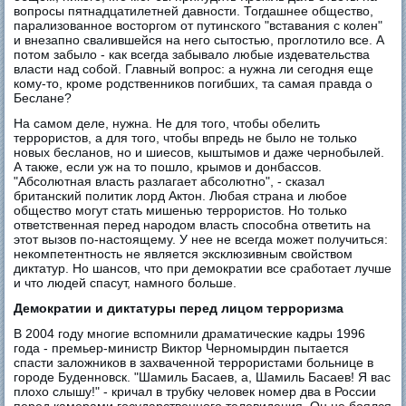
вопросы пятнадцатилетней давности. Тогдашнее общество,
парализованное восторгом от путинского "вставания с колен"
и внезапно свалившейся на него сытостью, проглотило все. А
потом забыло - как всегда забывало любые издевательства
власти над собой. Главный вопрос: а нужна ли сегодня еще
кому-то, кроме родственников погибших, та самая правда о
Беслане?
На самом деле, нужна. Не для того, чтобы обелить
террористов, а для того, чтобы впредь не было не только
новых бесланов, но и шиесов, кыштымов и даже чернобылей.
А также, если уж на то пошло, крымов и донбассов.
"Абсолютная власть разлагает абсолютно", ­- сказал
британский политик лорд Актон. Любая страна и любое
общество могут стать мишенью террористов. Но только
ответственная перед народом власть способна ответить на
этот вызов по-настоящему. У нее не всегда может получиться:
некомпетентность не является эксклюзивным свойством
диктатур. Но шансов, что при демократии все сработает лучше
и что людей спасут, намного больше.
Демократии и диктатуры перед лицом терроризма
В 2004 году многие вспомнили драматические кадры 1996
года - премьер-министр Виктор Черномырдин пытается
спасти заложников в захваченной террористами больнице в
городе Буденновск. "Шамиль Басаев, а, Шамиль Басаев! Я вас
плохо слышу!" - кричал в трубку человек номер два в России