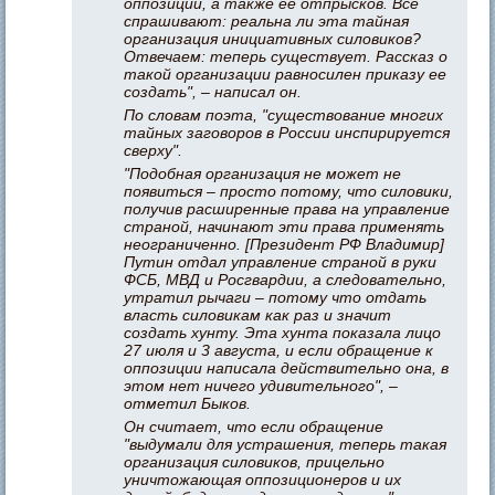
оппозиции, а также ее отпрысков. Все
спрашивают: реальна ли эта тайная
организация инициативных силовиков?
Отвечаем: теперь существует. Рассказ о
такой организации равносилен приказу ее
создать", – написал он.
По словам поэта, "существование многих
тайных заговоров в России инспирируется
сверху".
"Подобная организация не может не
появиться – просто потому, что силовики,
получив расширенные права на управление
страной, начинают эти права применять
неограниченно. [Президент РФ Владимир]
Путин отдал управление страной в руки
ФСБ, МВД и Росгвардии, а следовательно,
утратил рычаги – потому что отдать
власть силовикам как раз и значит
создать хунту. Эта хунта показала лицо
27 июля и 3 августа, и если обращение к
оппозиции написала действительно она, в
этом нет ничего удивительного", –
отметил Быков.
Он считает, что если обращение
"выдумали для устрашения, теперь такая
организация силовиков, прицельно
уничтожающая оппозиционеров и их