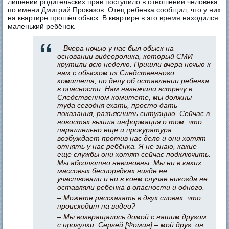
лишении родительских прав поступило в отношении человека
по имени Дмитрий Проказов. Отец ребенка сообщил, что у них
на квартире прошёл обыск. В квартире в это время находился
маленький ребёнок.
– Вчера ночью у нас был обыск на
основании видеоролика, который СМИ
крутили всю неделю. Пришли вчера ночью к
нам с обыском из Следственного
комитета, по делу об оставлении ребенка
в опасности. Нам назначили встречу в
Следственном комитете, мы должны
туда сегодня ехать, просто дать
показания, разъяснить ситуацию. Сейчас в
новостях вышла информация о том, что
параллельно еще и прокуратура
возбуждает против нас дело и они хотят
отнять у нас ребёнка. Я не знаю, какие
еще службы они хотят сейчас подключить.
Мы абсолютно невиновны. Мы ни в каких
массовых беспорядках нигде не
участвовали и ни в коем случае никогда не
оставляли ребенка в опасности и одного.
– Можете рассказать в двух словах, что
происходит на видео?
– Мы возвращались домой с нашим другом
с прогулки. Сергей [Фомин] – мой друг, он