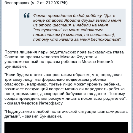
беспорядках (ч. 2 ст. 212 УК РФ).
Фомин приходится дядей ребёнку. "Да, в
конце старого Арбата друзья вывели меня
из этого шествия, и надели на меня
"кенгурятник" со моим годовалым
племянником (я смеялся, но согласился),
потому что начали за меня беспокоиться".
Против лишения пары родительских прав высказались глава
Совета по правам человека Михаил Федотов и
уполномоченный по правам ребенка в Москве Евгений
Бунимович.
"Если будем ставить вопрос таким образом, что, передавая
третьему лицу, мы формально подвергаем ребенка
опасности, например, третье лицо может уронить ребенка,
возникает следующий вопрос: можно ли передавать ребенка
няне, кормилице, двоюродной бабушке и так далее. Поэтому
создав прецедент, мы рискуем лишить покоя всех родителей",
- сказал Федотов Интерфаксу.
"Недопустимо в любой политической ситуации шантажировать
детьми", - заявил Бунимович.