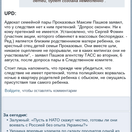
детей, будет создана немедленно".
UPD:
Адвокат семейной пары Проказовых Максим Пашков заявил,
что у следствия нет к ним претензий. "Допрос окончен. Ни к
кому претензий не имеется. Установлено, что Сергей Фомин
(участник акции, которого обвиняют в массовых беспорядках. -
Ред.) является близким родственником матери ребенка, он
крестный отец детей семьи Проказовых. Они вместе шли,
никакое оцепление не прорывали, ни в каких митингах они не
участвовали", - заявил Пашков агентству ТАСС во вторник, 6
августа, после допроса пары в Следственном комитете.
Стоит лишь напомнить, что прежде чем убедиться, что
следствие не имеет претензий, толпа полицейских ворвалась
ночью в квартиру родителей ребенка с обыском, не смущаясь
присутствия там самого ребенка.
Войдите
, чтобы оставлять комментарии
За сегодня:
Залужный: «Пусть в НАТО скажут честно, готовы ли они
воевать с Россией без опыта Украины?»
Украина впервые ударила по складу продуктов одной из