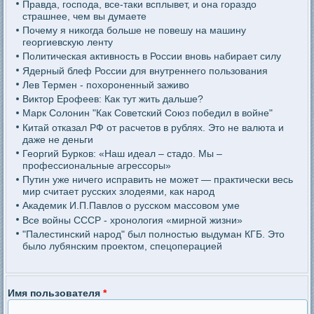
Правда, господа, все-таки всплывет, и она гораздо
страшнее, чем вы думаете
Почему я никогда больше не повешу на машину
георгиевскую ленту
Политическая активность в России вновь набирает силу
Ядерный блеф России для внутреннего пользования
Лев Термен - похороненный заживо
Виктор Ерофеев: Как тут жить дальше?
Марк Солонин "Как Советский Союз победил в войне"
Китай отказал РФ от расчетов в рублях. Это не валюта и
даже не деньги
Георгий Бурков: «Наш идеал – стадо. Мы –
профессиональные агрессоры»
Путин уже ничего исправить не может — практически весь
мир считает русских злодеями, как народ
Академик И.П.Павлов о русском массовом уме
Все войны СССР - хронология «мирной жизни»
"Палестинский народ" был полностью выдуман КГБ. Это
было лубянским проектом, спецоперацией
Имя пользователя
*