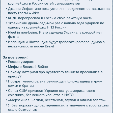
крупнейших в России сетей супермаркетов
Джанни Инфантино пока устоял и продолжает оставаться на
посту главы ФИФА
КНДР перебросила в Россию свою ракетную часть
Украинские дроны седьмой раз с начала года ударили по
одному из крупнейших НПЗ России
Fleet in non-being. И это сделала Украина, у которой нет
флота
Ирландия и Шотландия будут требовать референдумов о
независимости после Brexit
За все время:
Россия умирает
Мифы о Великой Войне
Почему материал про бурятского танкиста просочился в
прессу?
Портрет министра внутренних дел Колокольцева в кругу
семьи и братвы
Сенат США присвоит Украине статус американского
союзника, без всякого членства в НАТО
«Мерзейшая, наглая, бесстыжая, глупая и алчная власть»
Я был поражен до растерянности, а уважение к восставшим
стало безмерным