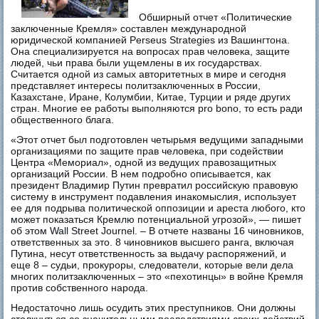
Обширный отчет «Политические
заключенные Кремля» составлен международной
юридической компанией Perseus Strategies из Вашингтона.
Она специализируется на вопросах прав человека, защите
людей, чьи права были ущемлены в их государствах.
Считается одной из самых авторитетных в мире и сегодня
представляет интересы политзаключенных в России,
Казахстане, Иране, Колумбии, Китае, Турции и ряде других
стран. Многие ее работы выполняются pro bono, то есть ради
общественного блага.
«Этот отчет был подготовлен четырьмя ведущими западными
организациями по защите прав человека, при содействии
Центра «Мемориал», одной из ведущих правозащитных
организаций России. В нем подробно описывается, как
президент Владимир Путин превратил российскую правовую
систему в инструмент подавления инакомыслия, использует
ее для подрыва политической оппозиции и ареста любого, кто
может показаться Кремлю потенциальной угрозой», — пишет
об этом Wall Street Journel. – В отчете названы 16 чиновников,
ответственных за это. 8 чиновников высшего ранга, включая
Путина, несут ответственность за выдачу распоряжений, и
еще 8 – судьи, прокуроры, следователи, которые вели дела
многих политзаключенных – это «пехотинцы» в войне Кремля
против собственного народа.
Недостаточно лишь осудить этих преступников. Они должны
столкнуться со значительными последствиями своих действий.