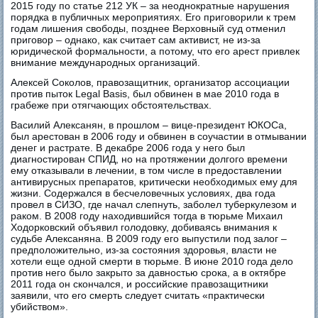
2015 году по статье 212 УК – за неоднократные нарушения
порядка в публичных мероприятиях. Его приговорили к трем
годам лишения свободы, позднее Верховный суд отменил
приговор – однако, как считает сам активист, не из-за
юридической формальности, а потому, что его арест привлек
внимание международных организаций.
Алексей Соколов, правозащитник, организатор ассоциации
против пыток Legal Basis, был обвинен в мае 2010 года в
грабеже при отягчающих обстоятельствах.
Василий Алексанян, в прошлом – вице-президент ЮКОСа,
был арестован в 2006 году и обвинен в соучастии в отмывании
денег и растрате. В декабре 2006 года у него был
диагностирован СПИД, но на протяжении долгого времени
ему отказывали в лечении, в том числе в предоставлении
антивирусных препаратов, критически необходимых ему для
жизни. Содержался в бесчеловечных условиях, два года
провел в СИЗО, где начал слепнуть, заболел туберкулезом и
раком. В 2008 году находившийся тогда в тюрьме Михаил
Ходорковский объявил голодовку, добиваясь внимания к
судьбе Алексаняна. В 2009 году его выпустили под залог –
предположительно, из-за состояния здоровья, власти не
хотели еще одной смерти в тюрьме. В июне 2010 года дело
против него было закрыто за давностью срока, а в октябре
2011 года он скончался, и российские правозащитники
заявили, что его смерть следует считать «практически
убийством».