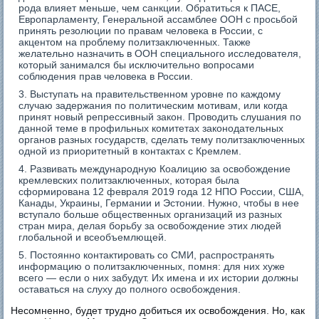
рода влияет меньше, чем санкции. Обратиться к ПАСЕ,
Европарламенту, Генеральной ассамблее ООН с просьбой
принять резолюции по правам человека в России, с
акцентом на проблему политзаключенных. Также
желательно назначить в ООН специального исследователя,
который занимался бы исключительно вопросами
соблюдения прав человека в России.
Выступать на правительственном уровне по каждому
случаю задержания по политическим мотивам, или когда
принят новый репрессивный закон. Проводить слушания по
данной теме в профильных комитетах законодательных
органов разных государств, сделать тему политзаключенных
одной из приоритетный в контактах с Кремлем.
Развивать международную Коалицию за освобождение
кремлевских политзаключенных, которая была
сформирована 12 февраля 2019 года 12 НПО России, США,
Канады, Украины, Германии и Эстонии. Нужно, чтобы в нее
вступало больше общественных организаций из разных
стран мира, делая борьбу за освобождение этих людей
глобальной и всеобъемлющей.
Постоянно контактировать со СМИ, распространять
информацию о политзаключенных, помня: для них хуже
всего — если о них забудут. Их имена и их истории должны
оставаться на слуху до полного освобождения.
Несомненно, будет трудно добиться их освобождения. Но, как