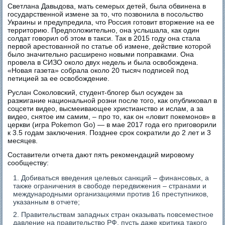
Светлана Давыдова, мать семерых детей, была обвинена в
государственной измене за то, что позвонила в посольство
Украины и предупредила, что Россия готовит вторжение на ее
территорию. Предположительно, она услышала, как один
солдат говорил об этом в такси. Так в 2015 году она стала
первой арестованной по статье об измене, действие которой
было значительно расширено новыми поправками. Она
провела в СИЗО около двух недель и была освобождена.
«Новая газета» собрала около 20 тысяч подписей под
петицией за ее освобождение.
Руслан Соколовский, студент-блогер был осужден за
разжигание национальной розни после того, как опубликовал в
соцсети видео, высмеивающее христианство и ислам, а за
видео, снятое им самим, – про то, как он «ловит покемонов» в
церкви (игра Pokemon Go) — в мае 2017 года его приговорили
к 3.5 годам заключения. Позднее срок сократили до 2 лет и 3
месяцев.
Составители отчета дают пять рекомендаций мировому
сообществу:
Добиваться введения целевых санкций – финансовых, а
также ограничения в свободе передвижения – странами и
международными организациями против 16 преступников,
указанным в отчете;
Правительствам западных стран оказывать повсеместное
давление на правительство РФ, пусть даже критика такого