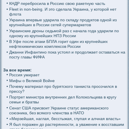
КНДР перебросила в Россию свою ракетную часть
Fleet in non-being. И это сделала Украина, у которой нет
флота
Украина впервые ударила по складу продуктов одной из
крупнейших в России сетей супермаркетов
Украинские дроны седьмой раз с начала года ударили по
одному из крупнейших НПЗ России
В Уфе после атаки БПЛА горит один из крупнейших
нефтехимических комплексов России
Джанни Инфантино пока устоял и продолжает оставаться на
посту главы ФИФА
За все время:
Россия умирает
Мифы о Великой Войне
Почему материал про бурятского танкиста просочился в
прессу?
Портрет министра внутренних дел Колокольцева в кругу
семьи и братвы
Сенат США присвоит Украине статус американского
союзника, без всякого членства в НАТО
«Мерзейшая, наглая, бесстыжая, глупая и алчная власть»
Я был поражен до растерянности, а уважение к восставшим