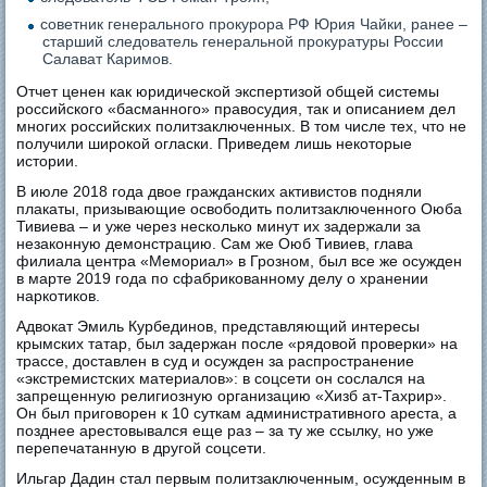
советник генерального прокурора РФ Юрия Чайки, ранее –
старший следователь генеральной прокуратуры России
Салават Каримов.
Отчет ценен как юридической экспертизой общей системы
российского «басманного» правосудия, так и описанием дел
многих российских политзаключенных. В том числе тех, что не
получили широкой огласки. Приведем лишь некоторые
истории.
В июле 2018 года двое гражданских активистов подняли
плакаты, призывающие освободить политзаключенного Оюба
Тивиева – и уже через несколько минут их задержали за
незаконную демонстрацию. Сам же Оюб Тивиев, глава
филиала центра «Мемориал» в Грозном, был все же осужден
в марте 2019 года по сфабрикованному делу о хранении
наркотиков.
Адвокат Эмиль Курбединов, представляющий интересы
крымских татар, был задержан после «рядовой проверки» на
трассе, доставлен в суд и осужден за распространение
«экстремистских материалов»: в соцсети он сослался на
запрещенную религиозную организацию «Хизб ат-Тахрир».
Он был приговорен к 10 суткам административного ареста, а
позднее арестовывался еще раз – за ту же ссылку, но уже
перепечатанную в другой соцсети.
Ильгар Дадин стал первым политзаключенным, осужденным в