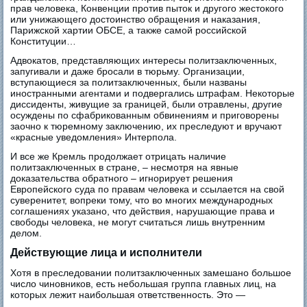
прав человека, Конвенции против пыток и другого жестокого
или унижающего достоинство обращения и наказания,
Парижской хартии ОБСЕ, а также самой российской
Конституции…
Адвокатов, представляющих интересы политзаключенных,
запугивали и даже бросали в тюрьму. Организации,
вступающиеся за политзаключенных, были названы
иностранными агентами и подвергались штрафам. Некоторые
диссиденты, живущие за границей, были отравлены, другие
осуждены по сфабрикованным обвинениям и приговорены
заочно к тюремному заключению, их преследуют и вручают
«красные уведомления» Интерпола.
И все же Кремль продолжает отрицать наличие
политзаключенных в стране, – несмотря на явные
доказательства обратного – игнорирует решения
Европейского суда по правам человека и ссылается на свой
суверенитет, вопреки тому, что во многих международных
соглашениях указано, что действия, нарушающие права и
свободы человека, не могут считаться лишь внутренним
делом.
Действующие лица и исполнители
Хотя в преследовании политзаключенных замешано большое
число чиновников, есть небольшая группа главных лиц, на
которых лежит наибольшая ответственность. Это —