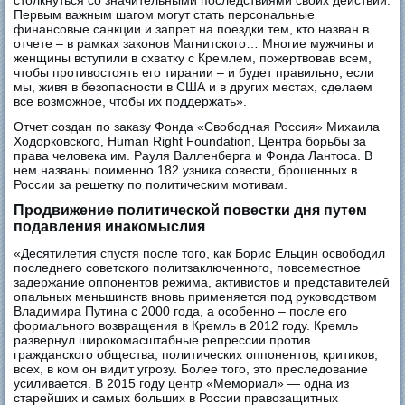
Первым важным шагом могут стать персональные
финансовые санкции и запрет на поездки тем, кто назван в
отчете – в рамках законов Магнитского… Многие мужчины и
женщины вступили в схватку с Кремлем, пожертвовав всем,
чтобы противостоять его тирании – и будет правильно, если
мы, живя в безопасности в США и в других местах, сделаем
все возможное, чтобы их поддержать».
Отчет создан по заказу Фонда «Свободная Россия» Михаила
Ходорковского, Human Right Foundation, Центра борьбы за
права человека им. Рауля Валленберга и Фонда Лантоса. В
нем названы поименно 182 узника совести, брошенных в
России за решетку по политическим мотивам.
Продвижение политической повестки дня путем
подавления инакомыслия
«Десятилетия спустя после того, как Борис Ельцин освободил
последнего советского политзаключенного, повсеместное
задержание оппонентов режима, активистов и представителей
опальных меньшинств вновь применяется под руководством
Владимира Путина с 2000 года, а особенно – после его
формального возвращения в Кремль в 2012 году. Кремль
развернул широкомасштабные репрессии против
гражданского общества, политических оппонентов, критиков,
всех, в ком он видит угрозу. Более того, это преследование
усиливается. В 2015 году центр «Мемориал» — одна из
старейших и самых больших в России правозащитных