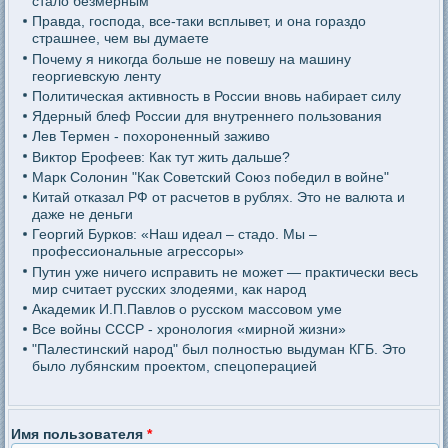
стало безмерным
Правда, господа, все-таки всплывет, и она гораздо
страшнее, чем вы думаете
Почему я никогда больше не повешу на машину
георгиевскую ленту
Политическая активность в России вновь набирает силу
Ядерный блеф России для внутреннего пользования
Лев Термен - похороненный заживо
Виктор Ерофеев: Как тут жить дальше?
Марк Солонин "Как Советский Союз победил в войне"
Китай отказал РФ от расчетов в рублях. Это не валюта и
даже не деньги
Георгий Бурков: «Наш идеал – стадо. Мы –
профессиональные агрессоры»
Путин уже ничего исправить не может — практически весь
мир считает русских злодеями, как народ
Академик И.П.Павлов о русском массовом уме
Все войны СССР - хронология «мирной жизни»
"Палестинский народ" был полностью выдуман КГБ. Это
было лубянским проектом, спецоперацией
Имя пользователя
*