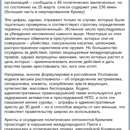
организаций – сообщала о 46 политических заключенных, но
по состоянию на 25 марта список содержит уже 236 имен
(большая часть в оккупированном Крыму).
Эти цифры, однако, отражают только те случаи, которые были
тщательно проверены и соответствуют строгому определению
термина «политзаключенный». Истинное число преследуемых
за убеждения несомненно намного выше. Некоторые из этих
заключенных обвинили в преступлениях, которых они не
совершали – убийствах, сексуальном насилии, шпионаже,
распространении наркотиков или оружия. Но большинство
осуждены за действия, прямо защищаемые международным
правом, однако запрещены законами, число которых растет и
цель которых – криминализовать многие действия и дать
властям право арестовывать тех, кого они хотят.
Например, многие формулировки в российском Уголовном
кодексе весьма расплывчаты – об определении экстремизма,
сепаратизма, клеветы, оскорблении чувств верующих,
хулиганстве, массовых беспорядках. Кодекс
административных правонарушений также используется для
задержания активистов и преследований НПО, и хотя эти
наказания менее суровы, – штрафы и административные
аресты до 30 дней – но и способов защиты от них меньше, что
позволяет правительству широко их использовать.
Аресты и осуждение политических оппонентов Кремлем
происходят в нарушение международного Пакта о
гражданских и политических правах, европейской Конвенции