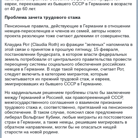
евреи, переехавшие из бывшего СССР в Германию в возрасте
от 40 до 60 лет.
Проблема зачета трудового стажа
Пенсионные правила, действующие в Германии в отношении
немцев-переселенцев и членов их семей, авторы нового
проекта резолюции тоже считают далекими от совершенства.
Клаудиа Рот (Claudia Roth) из фракции "зеленых" напомнила в
этой связи о принятом в прошлую пятницу, 15 февраля,
постановлении бундесрата, в котором власти федеральных
земель потребовали от центрального правительства провести
переоценку системы социального обеспечения российских
немцев в Германии. В ходе такой переоценки, считает Рот,
следует включить в категорию мигрантов, которым
засчитывается их прежний трудовой стаж, и евреев,
эмигрировавших из бывшего СССР в Германию.
Но кардинальным решением проблемы стало бы заключение
между Германией и Россией, как правопреемницей СССР,
межгосударственного соглашения о взаимном признании
трудового стажа и, соответственно, притязаний на пенсионное
обеспечение. В таком случае, пояснил свое предложение
либерал Вольфганг Кубики, любые мигранты из постсоветских
стран в Германии, а также немцы, решившие мигрировать в
обратном направлении, могли бы не опасаться нищей
старости на новой родине.