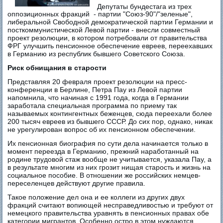
Депутаты бундестага из трех
оппозиционных фракций - партии "Союз-90"/"зеленые",
либеральной Свободной демократической партии Германии и
посткоммунистической Левой партии - внесли совместный
проект резолюции, в котором потребовали от правительства
ФРГ улучшить пенсионное обеспечение евреев, переехавших
в Германию из республик бывшего Советского Союза.
Риск обнищания в старости
Представляя 20 февраля проект резолюции на пресс-
конференции в Берлине, Петра Пау из Левой партии
напомнила, что начиная с 1991 года, когда в Германии
заработала специальная программа по приему так
называемых контингентных беженцев, сюда переехали более
200 тысяч евреев из бывшего СССР. До сих пор, однако, никак
не урегулирован вопрос об их пенсионном обеспечении.
Их пенсионная биография по сути дела начинается только в
момент переезда в Германию, прежний наработанный на
родине трудовой стаж вообще не учитывается, указала Пау, а
в результате многим из них грозит нищая старость и жизнь на
социальное пособие. В отношении же российских немцев-
переселенцев действуют другие правила.
Такое положение дел она и ее коллеги из других двух
фракций считают вопиющей несправедливостью и требуют от
немецкого правительства уравнять в пенсионных правах обе
категории мигрантов. Особенно остро в этом нуждаются