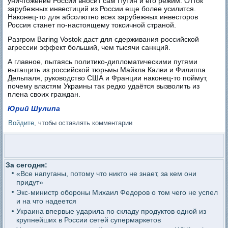
уничтожение России вносит сам Путин и его режим. Отток
зарубежных инвестиций из России еще более усилится.
Наконец-то для абсолютно всех зарубежных инвесторов
Россия станет по-настоящему токсичной страной.
Разгром Baring Vostok даст для сдерживания российской
агрессии эффект больший, чем тысячи санкций.
А главное, пытаясь политико-дипломатическими путями
вытащить из российской тюрьмы Майкла Калви и Филиппа
Дельпаля, руководство США и Франции наконец-то поймут,
почему властям Украины так редко удаётся вызволить из
плена своих граждан.
Юрий Шулипа
Войдите
, чтобы оставлять комментарии
За сегодня:
«Все напуганы, потому что никто не знает, за кем они
придут»
Экс-министр обороны Михаил Федоров о том чего не успел
и на что надеется
Украина впервые ударила по складу продуктов одной из
крупнейших в России сетей супермаркетов