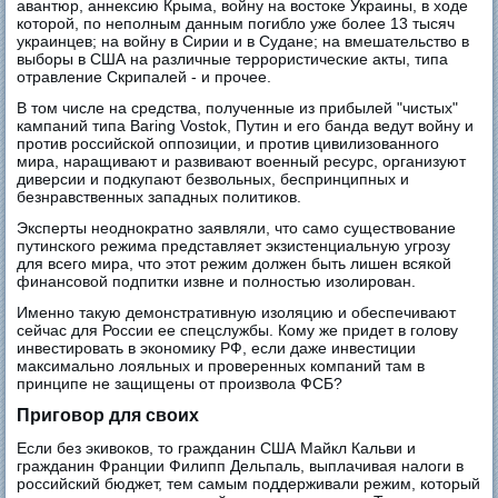
авантюр, аннексию Крыма, войну на востоке Украины, в ходе
которой, по неполным данным погибло уже более 13 тысяч
украинцев; на войну в Сирии и в Судане; на вмешательство в
выборы в США на различные террористические акты, типа
отравление Скрипалей - и прочее.
В том числе на средства, полученные из прибылей "чистых"
кампаний типа Baring Vostok, Путин и его банда ведут войну и
против российской оппозиции, и против цивилизованного
мира, наращивают и развивают военный ресурс, организуют
диверсии и подкупают безвольных, беспринципных и
безнравственных западных политиков.
Эксперты неоднократно заявляли, что само существование
путинского режима представляет экзистенциальную угрозу
для всего мира, что этот режим должен быть лишен всякой
финансовой подпитки извне и полностью изолирован.
Именно такую демонстративную изоляцию и обеспечивают
сейчас для России ее спецслужбы. Кому же придет в голову
инвестировать в экономику РФ, если даже инвестиции
максимально лояльных и проверенных компаний там в
принципе не защищены от произвола ФСБ?
Приговор для своих
Если без экивоков, то гражданин США Майкл Кальви и
гражданин Франции Филипп Дельпаль, выплачивая налоги в
российский бюджет, тем самым поддерживали режим, который