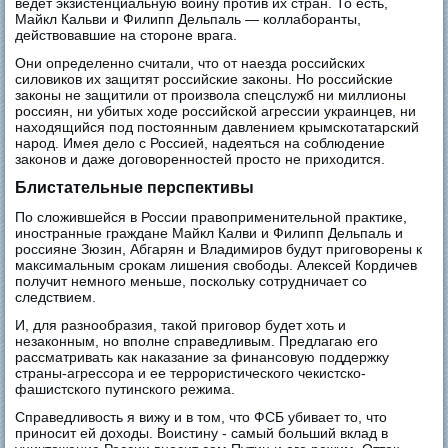
ведет экзистенциальную войну против их стран. То есть,
Майкл Кальви и Филипп Дельпаль — коллаборанты,
действовавшие на стороне врага.
Они определенно считали, что от наезда российских
силовиков их защитят российские законы. Но российские
законы не защитили от произвола спецслужб ни миллионы
россиян, ни убитых ходе российской агрессии украинцев, ни
находящийся под постоянным давлением крымскотатарский
народ. Имея дело с Россией, надеяться на соблюдение
законов и даже договоренностей просто не приходится.
Блистательные перспективы
По сложившейся в России правоприменительной практике,
иностранные граждане Майкл Калви и Филипп Дельпаль и
россияне Зюзин, Абгарян и Владимиров будут приговорены к
максимальным срокам лишения свободы. Алексей Кордичев
получит немного меньше, поскольку сотрудничает со
следствием.
И, для разнообразия, такой приговор будет хоть и
незаконным, но вполне справедливым. Предлагаю его
рассматривать как наказание за финансовую поддержку
страны-агрессора и ее террористического чекистско-
фашистского путинского режима.
Справедливость я вижу и в том, что ФСБ убивает то, что
приносит ей доходы. Воистину - самый больший вклад в