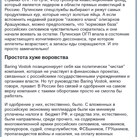
который является лидером в области прямых инвестиций в
Россию. Путинские спецслужбы выбирают и режут самых
продуктивных кур, которые несут золотые яйца. А если
вспомнить недавний разгром "газового клана" олигархов
Арашуковых, можно предположить, что "кормовая база"
российских силовиков чувствительно сократилась и они
начали воевать за остатки. Путинская ОГП впала в состояние
нарастающего когнитивного диссонанса, при котором
аппетиты возрастают, а запасы еды сокращаются. И это
просто замечательно!
Простота хуже воровства
Baring Vostok позиционирует себя как политически "чистая"
компания, которая не участвует в финансовых проектах,
связанных с российскими государственными учреждениями и
органами власти. Но тут руководство Baring Vostok, мягко
говоря, лукавит. В России без связей и одобрения на самом
верху компания с такими оборотами просто не смогла бы
работать.
И одобрение у них, естественно, было. С вложенных в
российскую экономику миллиардов были как минимум
уплачены налоги в бюджет РФ, и средства эти, естественно,
были направлены, среди прочего, на содержание
многомилионной армии российских силовиков, чиновников,
прокуроров, судей, спецслужбистов, ФСБшников, ГРУшников,
пропагандистов войны и насилия, на оплату военных