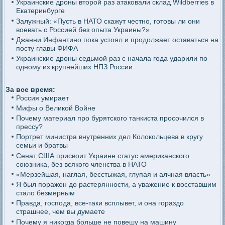
Украинские дроны второй раз атаковали склад Wildberries в
Екатеринбурге
Залужный: «Пусть в НАТО скажут честно, готовы ли они
воевать с Россией без опыта Украины?»
Джанни Инфантино пока устоял и продолжает оставаться на
посту главы ФИФА
Украинские дроны седьмой раз с начала года ударили по
одному из крупнейших НПЗ России
За все время:
Россия умирает
Мифы о Великой Войне
Почему материал про бурятского танкиста просочился в
прессу?
Портрет министра внутренних дел Колокольцева в кругу
семьи и братвы
Сенат США присвоит Украине статус американского
союзника, без всякого членства в НАТО
«Мерзейшая, наглая, бесстыжая, глупая и алчная власть»
Я был поражен до растерянности, а уважение к восставшим
стало безмерным
Правда, господа, все-таки всплывет, и она гораздо
страшнее, чем вы думаете
Почему я никогда больше не повешу на машину