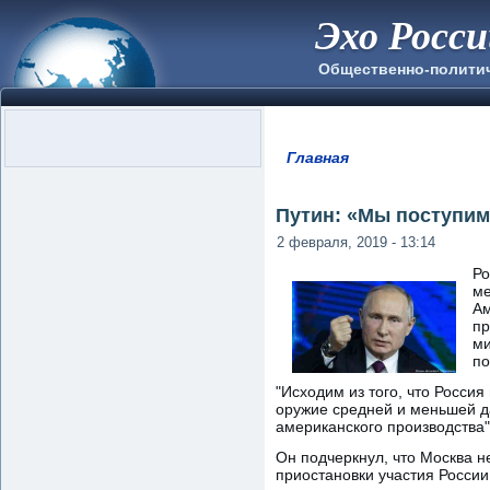
Эхо Росс
Общественно-полити
Главная
Вы здесь
Путин: «Мы поступим
2 февраля, 2019 - 13:14
Ро
ме
Ам
пр
ми
по
"Исходим из того, что Россия
оружие средней и меньшей да
американского производства",
Он подчеркнул, что Москва не
приостановки участия Росси