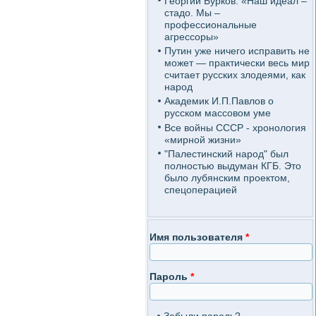
Георгий Бурков: «Наш идеал –
стадо. Мы –
профессиональные
агрессоры»
Путин уже ничего исправить не
может — практически весь мир
считает русских злодеями, как
народ
Академик И.П.Павлов о
русском массовом уме
Все войны СССР - хронология
«мирной жизни»
"Палестинский народ" был
полностью выдуман КГБ. Это
было лубянским проектом,
спецоперацией
Имя пользователя
*
Пароль
*