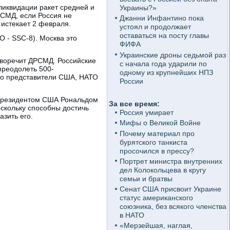
ликвидации ракет средней и
Украины?»
СМД, если Россия не
Джанни Инфантино пока
 истекает 2 февраля.
устоял и продолжает
оставаться на посту главы
 - SSC-8). Москва это
ФИФА
Украинские дроны седьмой раз
иворечит ДРСМД. Российские
с начала года ударили по
преодолеть 500-
одному из крупнейших НПЗ
но представители США, НАТО
России
президентом США Рональдом
За все время:
скольку способны достичь
Россия умирает
азить его.
Мифы о Великой Войне
Почему материал про
бурятского танкиста
просочился в прессу?
Портрет министра внутренних
дел Колокольцева в кругу
семьи и братвы
Сенат США присвоит Украине
статус американского
союзника, без всякого членства
в НАТО
«Мерзейшая, наглая,