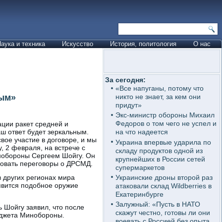
аука и техника
Искусство
История, политология
О нас
За сегодня:
«Все напуганы, потому что
ным»
никто не знает, за кем они
придут»
Экс-министр обороны Михаил
Федоров о том чего не успел и
ации ракет средней и
 ответ будет зеркальным.
на что надеется
вое участие в договоре, и мы
Украина впервые ударила по
, 2 февраля, на встрече с
складу продуктов одной из
нобороны Сергеем Шойгу. Он
крупнейших в России сетей
овать переговоры о ДРСМД.
супермаркетов
Украинские дроны второй раз
в других регионах мира
явится подобное оружие
атаковали склад Wildberries в
Екатеринбурге
Залужный: «Пусть в НАТО
ь Шойгу заявил, что после
скажут честно, готовы ли они
юджета Минобороны.
воевать с Россией без опыта