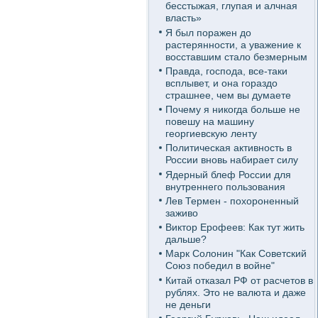
бесстыжая, глупая и алчная
власть»
Я был поражен до
растерянности, а уважение к
восставшим стало безмерным
Правда, господа, все-таки
всплывет, и она гораздо
страшнее, чем вы думаете
Почему я никогда больше не
повешу на машину
георгиевскую ленту
Политическая активность в
России вновь набирает силу
Ядерный блеф России для
внутреннего пользования
Лев Термен - похороненный
заживо
Виктор Ерофеев: Как тут жить
дальше?
Марк Солонин "Как Советский
Союз победил в войне"
Китай отказал РФ от расчетов в
рублях. Это не валюта и даже
не деньги