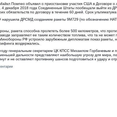
Майкл Помпео объявил о приостановке участия США в Договоре о 
 4 декабря 2018 года Соединенные Штаты пообещали выйти из ДР
оих обязательств по договору в течение 60 дней. Срок ультиматума
РФ нарушила ДРСМД созданием ракеты 9М729 (по обозначению НАТО
роны, ракета способна пролететь более 500 километров, что прот
заводе заправляют ее таким количеством топлива, что та не может 
Минобороны РФ устроило зарубежным дипломатам показ ракеты, 
рифинга воздержались.
 году генеральным секретарем ЦК КПСС Михаилом Горбачевым и 
 меньшей дальности представляют наибольшую угрозу для мира, по
нут и не оставляют противнику шансов подготовиться к удару и отр
ментарии