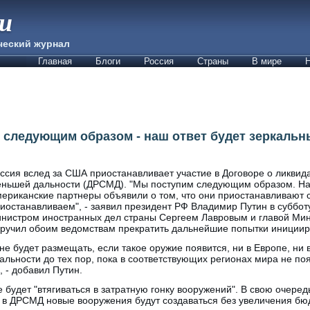
ии
ческий журнал
Главная
Блоги
Россия
Страны
В мире
Н
 следующим образом - наш ответ будет зеркаль
ссия вслед за США приостанавливает участие в Договоре о ликвид
ньшей дальности (ДРСМД). "Мы поступим следующим образом. Наш
ериканские партнеры объявили о том, что они приостанавливают с
иостанавливаем", - заявил президент РФ Владимир Путин в субботу
нистром иностранных дел страны Сергеем Лавровым и главой Ми
ручил обоим ведомствам прекратить дальнейшие попытки инициир
 не будет размещать, если такое оружие появится, ни в Европе, ни 
льности до тех пор, пока в соответствующих регионах мира не по
 - добавил Путин.
 будет "втягиваться в затратную гонку вооружений". В свою очеред
и в ДРСМД новые вооружения будут создаваться без увеличения б