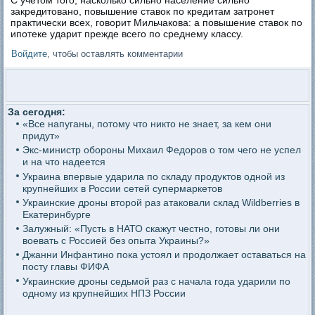
С учетом того, насколько сильно население сильно
закредитовано, повышение ставок по кредитам затронет
практически всех, говорит Мильчакова: а повышение ставок по
ипотеке ударит прежде всего по среднему классу.
Войдите
, чтобы оставлять комментарии
За сегодня:
«Все напуганы, потому что никто не знает, за кем они
придут»
Экс-министр обороны Михаил Федоров о том чего не успел
и на что надеется
Украина впервые ударила по складу продуктов одной из
крупнейших в России сетей супермаркетов
Украинские дроны второй раз атаковали склад Wildberries в
Екатеринбурге
Залужный: «Пусть в НАТО скажут честно, готовы ли они
воевать с Россией без опыта Украины?»
Джанни Инфантино пока устоял и продолжает оставаться на
посту главы ФИФА
Украинские дроны седьмой раз с начала года ударили по
одному из крупнейших НПЗ России