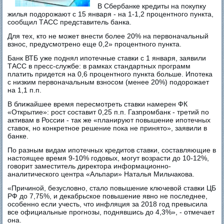
В Сбербанке кредиты на покупку
жилья подорожают с 15 января - на 1-1,2 процентного пункта,
сообщил ТАСС представитель банка.
Для тех, кто не может внести более 20% на первоначальный
взнос, предусмотрено еще 0,2» процентного пункта.
Банк ВТБ уже поднял ипотечные ставки с 1 января, заявили
ТАСС в пресс-службе: в рамках стандартных программ
платить придется на 0,6 процентного пункта больше. Ипотека
с низким первоначальным взносом (менее 20%) подорожает
на 1,1 п.п.
В ближайшее время пересмотреть ставки намерен ФК
«Открытие»: рост составит 0,25 п.п. Газпромбанк - третий по
активам в России - так же «планируют повышение ипотечных
ставок, но конкретное решение пока не принято», заявили в
банке.
По разным видам ипотечных кредитов ставки, составляющие в
настоящее время 9-10% годовых, могут возрасти до 10-12%,
говорит заместитель директора информационно-
аналитического центра «Альпари» Наталья Мильчакова.
«Причиной, безусловно, стало повышение ключевой ставки ЦБ
РФ до 7,75%, и декабрьское повышение явно не последнее,
особенно если учесть, что инфляция за 2018 год превысила
все официальные прогнозы, поднявшись до 4,3%», - отмечает
она.