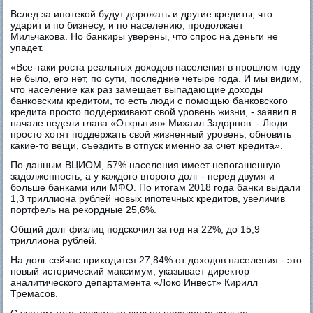
Вслед за ипотекой будут дорожать и другие кредиты, что
ударит и по бизнесу, и по населению, продолжает
Мильчакова. Но банкиры уверены, что спрос на деньги не
упадет.
«Все-таки роста реальных доходов населения в прошлом году
не было, его нет, по сути, последние четыре года. И мы видим,
что население как раз замещает выпадающие доходы
банковским кредитом, то есть люди с помощью банковского
кредита просто поддерживают свой уровень жизни, - заявил в
начале недели глава «Открытия» Михаил Задорнов. - Люди
просто хотят поддержать свой жизненный уровень, обновить
какие-то вещи, съездить в отпуск именно за счет кредита».
По данным ВЦИОМ, 57% населения имеет непогашенную
задолженность, а у каждого второго долг - перед двумя и
больше банками или МФО. По итогам 2018 года банки выдали
1,3 триллиона рублей новых ипотечных кредитов, увеличив
портфель на рекордные 25,6%.
Общий долг физлиц подскочил за год на 22%, до 15,9
триллиона рублей.
На долг сейчас приходится 27,84% от доходов населения - это
новый исторический максимум, указывает директор
аналитического департамента «Локо Инвест» Кирилл
Тремасов.