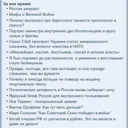
За все время:
Россия умирает
Мифы о Великой Войне
Почему материал про бурятского танкиста просочился в
прессу?
Портрет министра внутренних дел Колокольцева в кругу
семьи и братвы
Сенат США присвоит Украине статус американского
союзника, без всякого членства в НАТО
«Мерзейшая, наглая, бесстыжая, глупая и алчная власть»
Я был поражен до растерянности, а уважение к восставшим
стало безмерным
Правда, господа, все-таки всплывет, и она гораздо
страшнее, чем вы думаете
Почему я никогда больше не повешу на машину
георгиевскую ленту
Политическая активность в России вновь набирает силу
Ядерный блеф России для внутреннего пользования
Лев Термен - похороненный заживо
Виктор Ерофеев: Как тут жить дальше?
Марк Солонин "Как Советский Союз победил в войне"
Китай отказал РФ от расчетов в рублях. Это не валюта и
даже не деньги