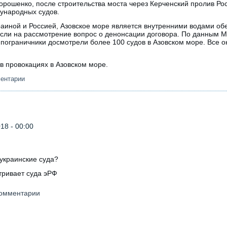
рошенко, после строительства моста через Керченский пролив Рос
дународных судов.
аиной и Россией, Азовское море является внутренними водами обе
сли на рассмотрение вопрос о денонсации договора. По данным 
 пограничники досмотрели более 100 судов в Азовском море. Все о
в провокациях в Азовском море.
ментарии
18 - 00:00
 украинские суда?
тривает суда эРФ
 комментарии