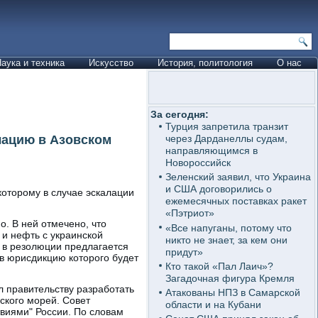
аука и техника
Искусство
История, политология
О нас
За сегодня:
Турция запретила транзит
лацию в Азовском
через Дарданеллы судам,
направляющимся в
Новороссийск
Зеленский заявил, что Украина
и США договорились о
которому в случае эскалации
ежемесячных поставках ракет
«Пэтриот»
о. В ней отмечено, что
«Все напуганы, потому что
 и нефть с украинской
никто не знает, за кем они
е в резолюции предлагается
придут»
в юрисдикцию которого будет
Кто такой «Пал Лаич»?
Загадочная фигура Кремля
 правительству разработать
Атакованы НПЗ в Самарской
ского морей. Совет
области и на Кубани
виями" России. По словам