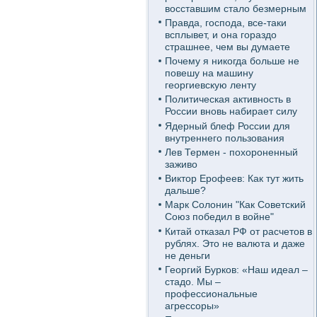
восставшим стало безмерным
Правда, господа, все-таки
всплывет, и она гораздо
страшнее, чем вы думаете
Почему я никогда больше не
повешу на машину
георгиевскую ленту
Политическая активность в
России вновь набирает силу
Ядерный блеф России для
внутреннего пользования
Лев Термен - похороненный
заживо
Виктор Ерофеев: Как тут жить
дальше?
Марк Солонин "Как Советский
Союз победил в войне"
Китай отказал РФ от расчетов в
рублях. Это не валюта и даже
не деньги
Георгий Бурков: «Наш идеал –
стадо. Мы –
профессиональные
агрессоры»