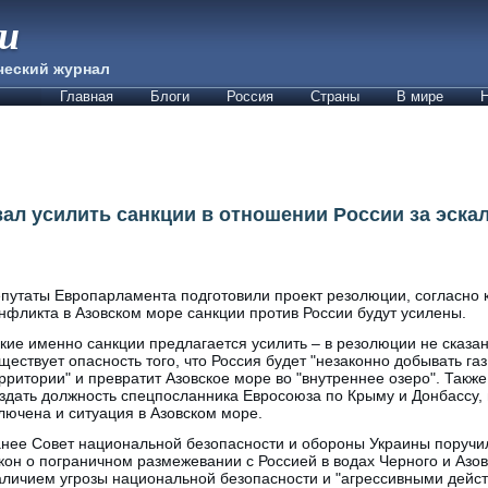
ии
ческий журнал
Главная
Блоги
Россия
Страны
В мире
Н
ал усилить санкции в отношении России за эска
путаты Европарламента подготовили проект резолюции, согласно 
нфликта в Азовском море санкции против России будут усилены.
кие именно санкции предлагается усилить – в резолюции не сказан
ществует опасность того, что Россия будет "незаконно добывать газ
рритории" и превратит Азовское море во "внутреннее озеро". Такж
здать должность спецпосланника Евросоюза по Крыму и Донбассу, 
лючена и ситуация в Азовском море.
нее Совет национальной безопасности и обороны Украины поручил
кон о пограничном размежевании с Россией в водах Черного и Азов
аличием угрозы национальной безопасности и "агрессивными дейст