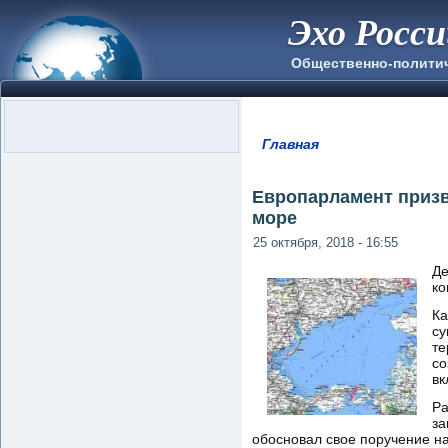
Эхо Росс
Общественно-полити
Главная
Вы здесь
Европарламент призв
море
25 октября, 2018 - 16:55
Де
ко
Ка
су
те
со
вк
Ра
за
обосновал свое поручение н