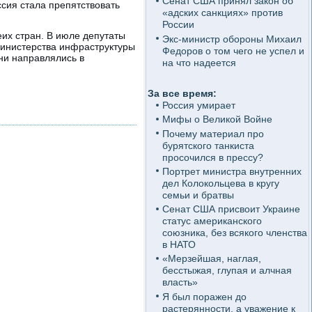
Сенат США принял закон об
сия стала препятствовать
«адских санкциях» против
России
их стран. В июле депутаты
Экс-министр обороны Михаил
Министерства инфраструктуры
Федоров о том чего не успел и
ни направлялись в
на что надеется
За все время:
Россия умирает
Мифы о Великой Войне
Почему материал про
бурятского танкиста
просочился в прессу?
Портрет министра внутренних
дел Колокольцева в кругу
семьи и братвы
Сенат США присвоит Украине
статус американского
союзника, без всякого членства
в НАТО
«Мерзейшая, наглая,
бесстыжая, глупая и алчная
власть»
Я был поражен до
растерянности, а уважение к