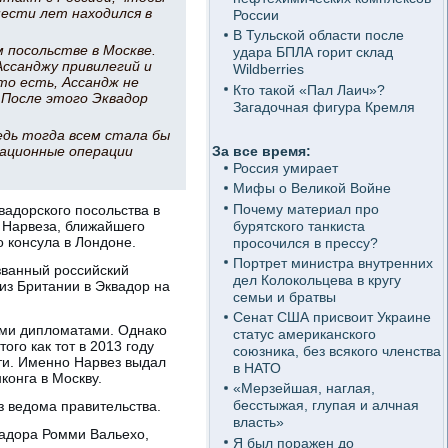
ести лет находился в
России
В Тульской области после
м посольстве в Москве.
удара БПЛА горит склад
Ассанджу привилегий и
Wildberries
о есть, Ассандж не
Кто такой «Пал Лаич»?
 После этого Эквадор
Загадочная фигура Кремля
едь тогда всем стала бы
мационные операции
За все время:
Россия умирает
Мифы о Великой Войне
Почему материал про
вадорского посольства в
бурятского танкиста
 Нарвеза, ближайшего
 консула в Лондоне.
просочился в прессу?
Портрет министра внутренних
азванный российский
дел Колокольцева в кругу
из Британии в Эквадор на
семьи и братвы
Сенат США присвоит Украине
кими дипломатами. Однако
статус американского
ого как тот в 2013 году
союзника, без всякого членства
ти. Именно Нарвез выдал
в НАТО
конга в Москву.
«Мерзейшая, наглая,
бесстыжая, глупая и алчная
з ведома правительства.
власть»
вадора Ромми Вальехо,
Я был поражен до