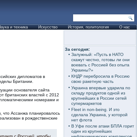
аука и техника
Искусство
История, политология
О нас
За сегодня:
Залужный: «Пусть в НАТО
скажут честно, готовы ли они
воевать с Россией без опыта
Украины?»
КНДР перебросила в Россию
ссийских дипломатов в
еделы Британии.
свою ракетную часть
Украина впервые ударила по
акуации основателя сайта
складу продуктов одной из
от британских властей с 2012
крупнейших в России сетей
дипломатическими номерами и
супермаркетов
Fleet in non-being. И это
в, что Ассанжа планировалось
сделала Украина, у которой
реализован в рождественские
нет флота
В Уфе после атаки БПЛА горит
один из крупнейших
нтакт с Россией, чтобы
нефтехимических комплексов