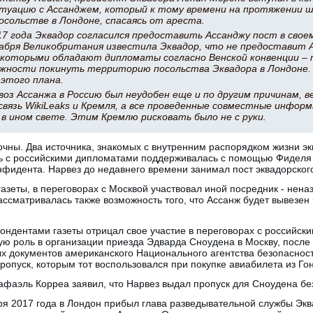
туацию с Ассанджем, который к тому времени на протяжении ш
осольстве в Лондоне, спасаясь от ареста.
17 года Эквадор согласился предоставить Ассанджу пост в свое
абря Великобритания известила Эквадор, что не предоставит 
которыми обладают дипломаты согласно Венской конвенции – т
ожности покинуть территорию посольства Эквадора в Лондоне.
этого плана.
оз Ассанжа в Россию был неудобен еще и по другим причинам, в
связь WikiLeaks и Кремля, а все проведенные совместные инфор
в ином свете. Этим Кремлю рисковать было не с руки.
чны. Два источника, знакомых с внутренним распорядком жизни эк
язь с российскими дипломатами поддерживалась с помощью Фиделя
фидента. Нарвез до недавнего времени занимал пост эквадорского
газеты, в переговорах с Москвой участвовал иной посредник - нен
ссматривалась также возможность того, что Ассанж будет вывезен 
пондентами газеты отрицал свое участие в переговорах с российс
ую роль в организации приезда Эдварда Сноудена в Москву, после т
ых документов американского Национального агентства безопаснос
опуск, которым тот воспользовался при покупке авиабилета из Гон
фаэль Корреа заявил, что Нарвез выдал пропуск для Сноудена бе
бря 2017 года в Лондон прибыл глава разведывательной службы Эк