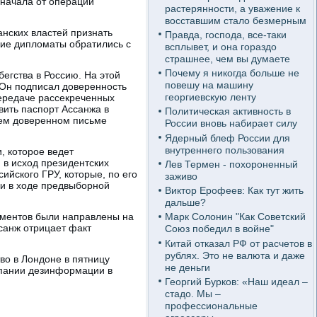
 начала от операции
растерянности, а уважение к
восставшим стало безмерным
анских властей признать
Правда, господа, все-таки
кие дипломаты обратились с
всплывет, и она гораздо
страшнее, чем вы думаете
Почему я никогда больше не
бегства в Россию. На этой
повешу на машину
. Он подписал доверенность
георгиевскую ленту
передаче рассекреченных
вить паспорт Ассанжа в
Политическая активность в
жем доверенном письме
России вновь набирает силу
Ядерный блеф России для
внутреннего пользования
, которое ведет
 в исход президентских
Лев Термен - похороненный
ийского ГРУ, которые, по его
заживо
ии в ходе предвыборной
Виктор Ерофеев: Как тут жить
дальше?
ументов были направлены на
Марк Солонин "Как Советский
санж отрицает факт
Союз победил в войне"
Китай отказал РФ от расчетов в
рублях. Это не валюта и даже
во в Лондоне в пятницу
не деньги
мпании дезинформации в
Георгий Бурков: «Наш идеал –
стадо. Мы –
профессиональные