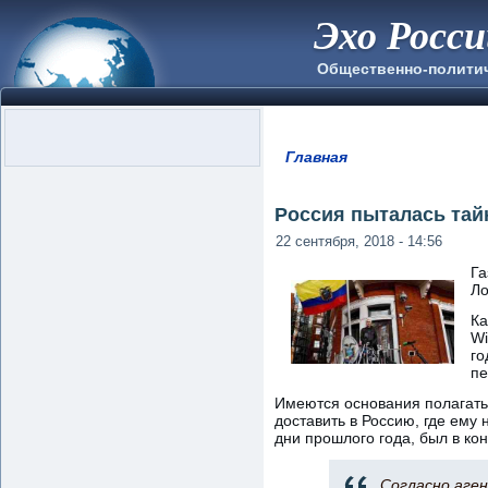
Эхо Росс
Общественно-полити
Главная
Вы здесь
Россия пыталась тай
22 сентября, 2018 - 14:56
Га
Ло
Ка
Wi
го
пе
Имеются основания полагать,
доставить в Россию, где ему
дни прошлого года, был в ко
Согласно аген