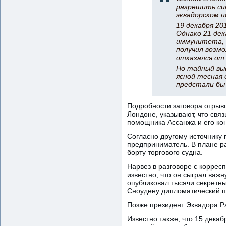
разрешить си
эквадорском п
19 декабря 20
Однако 21 дек
иммунитета, 
получил возм
отказался от 
Но тайный выв
ясной тесная 
предстали бы 
Подробности заговора отрыво
Лондоне, указывают, что св
помощника Ассанжа и его кон
Согласно другому источнику 
предприниматель. В плане ра
борту торгового судна.
Нарвез в разговоре с коррес
известно, что он сыграл важн
опубликовал тысячи секретн
Сноудену дипломатический пр
Позже президент Эквадора Ра
Известно также, что 15 дека