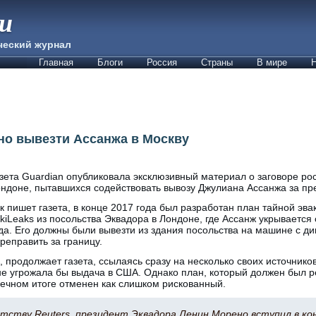
ии
ческий журнал
Главная
Блоги
Россия
Страны
В мире
Н
но вывезти Ассанжа в Москву
зета Guardian опубликовала эксклюзивный материал о заговоре ро
ндоне, пытавшихся содействовать вывозу Джулиана Ассанжа за пр
к пишет газета, в конце 2017 года был разработан план тайной эв
kiLeaks из посольства Эквадора в Лондоне, где Ассанж укрывается 
да. Его должны были вывезти из здания посольства на машине с 
реправить за границу.
 продолжает газета, ссылаясь сразу на несколько своих источнико
 не угрожала бы выдача в США. Однако план, который должен был 
нечном итоге отменен как слишком рискованный.
тству Reuters, президент Эквадора Ленин Морено вступил в ко