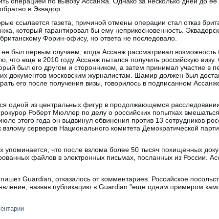
ть операцией по вывозу Ассанжа. Однако за несколько дней до ее
 обратно в Эквадор.
орые ссылается газета, причиной отмены операции стал отказ брит
анжа, который гарантировал бы ему неприкосновенность. Эквадорс
британскому Форин-офису, но ответа не последовало.
од не был первым случаем, когда Ассанж рассматривал возможность 
о, что еще в 2010 году Ассанж пытался получить российскую визу
орый был его другом и сторонником, а затем принимал участие в 
ких документов московским журналистам. Шамир должен был доста
брать его после получения визы, говорилось в подписанном Ассан
тся одной из центральных фигур в продолжающемся расследовании
рокурор Роберт Мюллер по делу о российских попытках вмешаться
июле этого года он выдвинул обвинения против 13 сотрудников росс
к взлому серверов Национального комитета Демократической парт
х упоминается, что после взлома более 50 тысяч похищенных док
рованных файлов в электронных письмах, посланных из России. Ас
 пишет Guardian, отказалось от комментариев. Российское посольст
заявление, назвав публикацию в Guardian "еще одним примером ка
ментарии