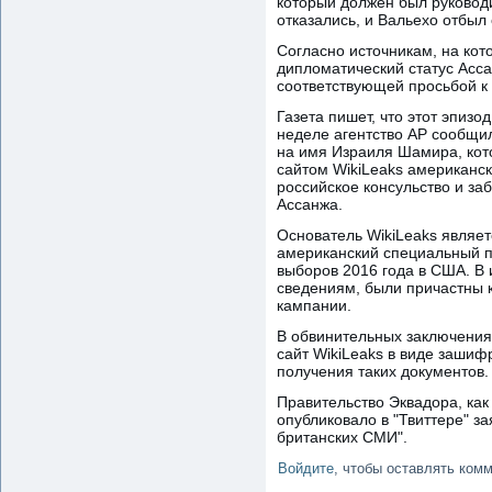
который должен был руководи
отказались, и Вальехо отбыл
Согласно источникам, на кот
дипломатический статус Асс
соответствующей просьбой к 
Газета пишет, что этот эпиз
неделе агентство AP сообщил
на имя Израиля Шамира, кот
сайтом WikiLeaks американс
российское консульство и за
Ассанжа.
Основатель WikiLeaks являе
американский специальный п
выборов 2016 года в США. В 
сведениям, были причастны 
кампании.
В обвинительных заключения
сайт WikiLeaks в виде зашиф
получения таких документов.
Правительство Эквадора, как
опубликовало в "Твиттере" 
британских СМИ".
Войдите
, чтобы оставлять ком