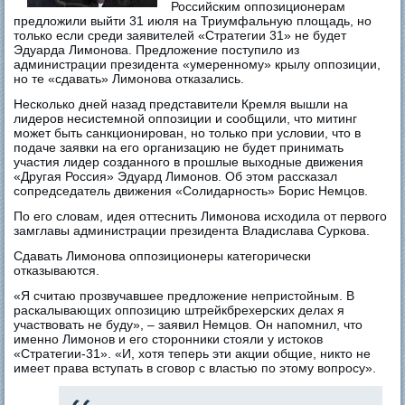
Российским оппозиционерам
предложили выйти 31 июля на Триумфальную площадь, но
только если среди заявителей «Стратегии 31» не будет
Эдуарда Лимонова. Предложение поступило из
администрации президента «умеренному» крылу оппозиции,
но те «сдавать» Лимонова отказались.
Несколько дней назад представители Кремля вышли на
лидеров несистемной оппозиции и сообщили, что митинг
может быть санкционирован, но только при условии, что в
подаче заявки на его организацию не будет принимать
участия лидер созданного в прошлые выходные движения
«Другая Россия» Эдуард Лимонов. Об этом рассказал
сопредседатель движения «Солидарность» Борис Немцов.
По его словам, идея оттеснить Лимонова исходила от первого
замглавы администрации президента Владислава Суркова.
Сдавать Лимонова оппозиционеры категорически
отказываются.
«Я считаю прозвучавшее предложение непристойным. В
раскалывающих оппозицию штрейкбрехерских делах я
участвовать не буду», – заявил Немцов. Он напомнил, что
именно Лимонов и его сторонники стояли у истоков
«Стратегии-31». «И, хотя теперь эти акции общие, никто не
имеет права вступать в сговор с властью по этому вопросу».