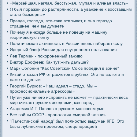
«Мерзейшая, наглая, бесстыжая, глупая и алчная власть»
Я был поражен до растерянности, а уважение к восставшим
стало безмерным
Правда, господа, все-таки всплывет, и она гораздо
страшнее, чем вы думаете
Почему я никогда больше не повешу на машину
георгиевскую ленту
Политическая активность в России вновь набирает силу
Ядерный блеф России для внутреннего пользования
Лев Термен - похороненный заживо
Виктор Ерофеев: Как тут жить дальше?
Марк Солонин "Как Советский Союз победил в войне"
Китай отказал РФ от расчетов в рублях. Это не валюта и
даже не деньги
Георгий Бурков: «Наш идеал – стадо. Мы –
профессиональные агрессоры»
Путин уже ничего исправить не может — практически весь
мир считает русских злодеями, как народ
Академик И.П.Павлов о русском массовом уме
Все войны СССР - хронология «мирной жизни»
"Палестинский народ" был полностью выдуман КГБ. Это
было лубянским проектом, спецоперацией