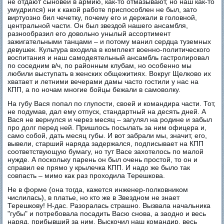
не отдают сыновей в армию, как-то отмазывают, но наш как-то
умудрился) ни к какой работе приспособлен не был, зато
виртуозно бил чечетку, почему его и держали в головной,
центральной части. Он был звездой нашего ансамбля,
разнообразил его довольно унылый ассортимент
зажигательными танцами – и потому манил сердца туземных
девушек. Культура входила в комплект военно-политического
воспитания и наш самодеятельный ансамбль гастролировал
по соседним в/ч, по районным клубам, но особенно мы
любили выступать в женских общежитиях. Вокруг Щелково их
хватает и летними вечерами дамы часто гостили у нас на
КПП, а по ночам многие бойцы бежали в самоволку.
На губу Вася попал по глупости, своей и командира части. Тот,
не подумав, дал ему отпуск, стандартный на десять дней. А
Вася не вернулся и через месяц – загулял на родине и забыл
про долг перед ней. Пришлось посылать за ним офицера и,
само собой, дать месяц губы. И вот забрали мы, значит, его,
вывели, старший наряда задержался, подписывает на КПП
соответствующую бумагу, но тут Васе захотелось по малой
нужде. А поскольку парень он был очень простой, то он и
справил ее прямо у крылечка КПП. И надо же было так
совпасть – мимо как раз проходила Терешкова.
Не в форме (она тогда, кажется инженер-полковником
числилась), в платье, но кто же в Звездном не знает
Терешкову! Н-дас. Разоралась страшно. Вызвала начальника
"губы" и потребовала посадить Васю снова, а заодно и весь
наряд, прибывший за ним. Выскочил наш командир, весь