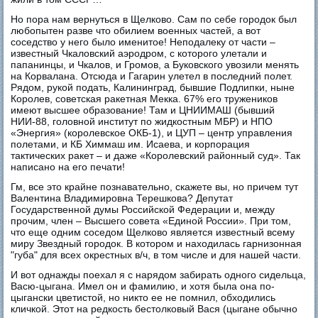
Но пора нам вернуться в Щелково. Сам по себе городок был
любопытен разве что обилием военных частей, а вот
соседство у него было именитое! Неподалеку от части –
известный Чкаловский аэродром, с которого улетали и
папанинцы, и Чкалов, и Громов, а Буковского увозили менять
на Корвалана. Отсюда и Гагарин улетел в последний полет.
Рядом, рукой подать, Калининград, бывшие Подлипки, ныне
Королев, советская ракетная Мекка. 67% его тружеников
имеют высшее образование! Там и ЦНИИМАШ (бывший
НИИ-88, головной институт по жидкостным МБР) и НПО
«Энергия» (королевское ОКБ-1), и ЦУП – центр управления
полетами, и КБ Химмаш им. Исаева, и корпорация
тактических ракет – и даже «Королевский районный суд». Так
написано на его печати!
Гм, все это крайне познавательно, скажете вы, но причем тут
Валентина Владимировна Терешкова? Депутат
Государственной думы Российской Федерации и, между
прочим, член – Высшего совета «Единой России». При том,
что еще одним соседом Щелково является известный всему
миру Звездный городок. В котором и находилась гарнизонная
"губа" для всех окрестных в/ч, в том числе и для нашей части.
И вот однажды поехал я с нарядом забирать одного сидельца,
Васю-цыгана. Имел он и фамилию, и хотя была она по-
цыгански цветистой, но никто ее не помнил, обходились
кличкой. Этот на редкость бестолковый Вася (цыгане обычно