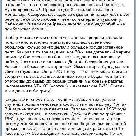
гвардией» – на его обложке красовалась печать Ростовского
музея древностей. Прямо в одной из келий тамошнего
монастыря базировалось одно из отделений нашей части, вот
ребята, зная мою любовь к чтению, и сперли оттуда книгу.
Себе они сбивали серебряных ангелочков с надгробий – на
дембельские ремни…
В общем, ковали мы не то щит, не то меч родины, ставили
поистине золотое, если знать, во сколько стране оно
обошлось, кольцо ракет. Делали большое государственное
дело. Как раз в то время, в начале 70-х, мы догоняли Америку
по числу боеголовок, но большой гордости, вспоминая ту
работу, я как-то не испытываю. Да и то: бескрайняя унылая
Россия – и бесконечные траншеи. Экскаваторы, бульдозеры и
убитые грузовики. Опоры ЛЭП тонут в зеленом море тайги, а
солдатики в замызганных ватниках тонут в бездонной грязи –
от Москвы до самых до окраин ставили мы боевые ракеты:
челомеевские УР-100 («сотка») и янгелевские Р-36. С ними
мы и догнали Америку…
Как догнали, спросите вы, если мы первыми запустили
спутник, послали человека в космос, вымпел на Луну!? А так.
В Америке экономика плановая. Запланировали в 1958 году
запустить спутник – и запустили. Должны были по графику в
1961 году послать человека в космос – и послали. И лишь
потому, что Королеву переводили сообщения американской
прессы, он смог, заставив людей месяцами работать по 16
часов в сутки без выходных, обогнать американцев. Потом,