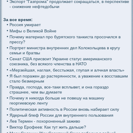
Экспорт "Газпрома" продолжает сокращаться, в перспективе
- снижение нефтедобычи
За все время:
Россия умирает
Мифы о Великой Войне
Почему материал про бурятского танкиста просочился в
прессу?
Портрет министра внутренних дел Колокольцева в кругу
семьи и братвы
Сенат США присвоит Украине статус американского
союзника, без всякого членства в НАТО
«Мерзейшая, наглая, бесстыжая, глупая и алчная власть»
Я был поражен до растерянности, а уважение к восставшим
стало безмерным
Правда, господа, все-таки всплывет, и она гораздо
страшнее, чем вы думаете
Почему я никогда больше не повешу на машину
георгиевскую ленту
Политическая активность в России вновь набирает силу
Ядерный блеф России для внутреннего пользования
Лев Термен - похороненный заживо
Виктор Ерофеев: Как тут жить дальше?