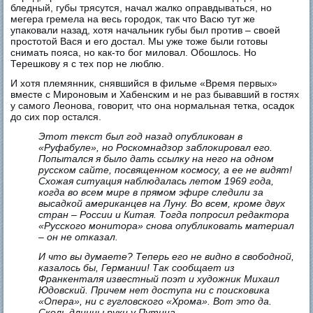
бледный, губы трясутся, начал жалко оправдываться, но
мегера гремела на весь городок, так что Васю тут же
упаковали назад, хотя начальник губы был против – своей
простотой Вася и его достал. Мы уже тоже были готовы
снимать пояса, но как-то бог миловал. Обошлось. Но
Терешкову я с тех пор не люблю.
И хотя племянник, снявшийся в фильме «Время первых»
вместе с Мироновым и Хабенским и не раз бывавший в гостях
у самого Леонова, говорит, что она нормальная тетка, осадок
до сих пор остался.
Этот текст был год назад опубликован в
«Руфабуле», но Роскомнадзор заблокировал его.
Попытался я было дать ссылку на него на одном
русском сайте, посвященном космосу, а ее не видят!
Схожая ситуация наблюдалась летом 1969 года,
когда во всем мире в прямом эфире следили за
высадкой американцев на Луну. Во всем, кроме двух
стран – России и Китая. Тогда попросил редактора
«Русского монитора» снова опубликовать материал
– он не отказал.
И что вы думаете? Теперь его не видно в свободной,
казалось бы, Германии! Так сообщает из
Франкенталя известный поэт и художник Михаил
Юдовский. Причем нет доступа ни с поисковика
«Опера», ни с гугловского «Хрома». Вот это да.
Сколь длинны руки у Путина…