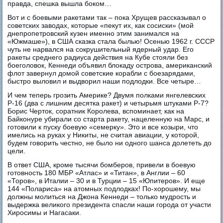
правда, спешка вышла боком…
Вот и с боевыми ракетами так – пока Хрущев рассказывал о
советских заводах, которые «пекут их, как сосиски» (мой
днепропетровский кузен именно этим занимался на
«Южмаше»), в США сказка стала былью! Осенью 1962 г. СССР
чуть не нарвался на сокрушительный ядерный удар. Его
ракеты среднего радиуса действия на Кубе стояли без
боеголовок, Кеннеди объявил блокаду острова, американский
флот завернул домой советские корабли с боезарядами,
быстро выловил и выдворил наши подлодки. Все четыре…
И чем теперь грозить Америке? Двумя полками янгелевских
Р-16 (два с лишним десятка ракет) и четырьмя штуками Р-7?
Борис Черток, соратник Королева, вспоминает, как на
Байконуре убирали со старта ракету, нацеленную на Марс, и
готовили к пуску боевую «семерку». Это и все козыри, что
имелись на руках у Никиты, не считая авиации, у которой,
будем говорить честно, не было ни одного шанса долететь до
цели.
В ответ США, кроме тысячи бомберов, привели в боевую
готовность 180 МБР «Атлас» и «Титан», в Англии – 60
«Торов», в Италии – 30 и в Турции – 15 «Юпитеров». И еще
144 «Полариса» на атомных подлодках! По-хорошему, мы
должны молиться на Джона Кеннеди – только мудрость и
выдержка великого президента спасли наши города от участи
Хиросимы и Нагасаки.