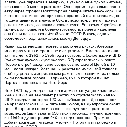
Кстати, уже переехав в Америку, я узнал о еще одной ниточке,
связывавшей меня с ракетами. Одно время я довольно часто
езжу через городок Платтсбург на севере штата Нью-Йорк. Он
известен как место исторических сражений с англичанами, но
то дела давние, а в начале 60-х в лесах вокруг него паслись
ракеты «Атлас», лошадки апокалипсиса. Во время Карибского
кризиса их привели в боевую готовность, причем нацелены
они были на юг европейской части СССР. Боюсь, одна из
боеголовок предназначалась моему Донецку…
Имея подавляющий перевес и мало чем рискуя, Америка
много раз могла стереть нас с лица земли. Вместо этого она
за пять лет с 1962 по 1966 годы построила более тысячи ШПУ
(
шахтных пусковых установок - ЭР
) стратегических ракет.
Порою в строй ежедневно вводилось по шахте! Ценой в 10
млн. долл. каждая. Хотя наши ракеты не имели той точности,
чтобы угрожать американским ракетным позициям, их целью
были большие города. Например, Р-7, о которой пишет
Черток, нацеливали на Нью-Йорк.
Но к 1971 году, когда я пошел в армию, ситуация изменилась.
Уже к 1968 г. на земляных работах по строительству наших
ШПУ «выдали на-гора» 120 млн. кубометров! Для сравнения:
на Красноярской ГЭС – пять млн. кубов, на Днепрогэсе около
трех. В строительстве и вводе в эксплуатацию ракетных
комплексов были заняты 650 тысяч рабочих, ученых, военных
и к 1969 году построили 940 шахт для «соток». При мне
добавилось еще пятьдесят «точек». Потому мы так бедно и
жили в том СССР…