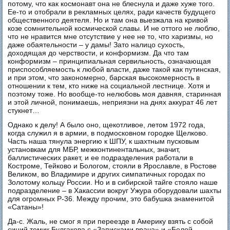
потому, что как космонавт она не блеснула и даже хуже того.
Ее-то и отобрали в рекламных целях, ради качеств будущего
общественного деятеля. Но и там она выезжала на кривой
козе сомнительной космической славы. И не оттого не люблю,
что не нравится мне отсутствие у нее не то, что харизмы, но
даже обаятельности – у дамы! Зато налицо сухость,
доходящая до черствости, и конформизм. Да что там
конформизм – принципиальная сервильность, означающая
приспособляемость к любой власти, даже такой как путинская,
и при этом, что закономерно, барская высокомерность в
отношении к тем, кто ниже на социальной лестнице. Хотя и
поэтому тоже. Но вообще-то нелюбовь моя давняя, старинная
и этой личной, понимаешь, неприязни на днях аккурат 46 лет
стукнет…
Однако к делу! А было оно, щекотливое, летом 1972 года,
когда служил я в армии, в подмосковном городке Щелково.
Часть наша тянула энергию к ШПУ, к шахтным пусковым
установкам для МБР, межконтинентальных, значит,
баллистических ракет, и ее подразделения работали в
Костроме, Тейково и Бологом, стояли в Ярославле, в Ростове
Великом, во Владимире и других симпатичных городах по
Золотому кольцу России. Но и в сибирской тайге стояло наше
подразделение – в Хакассии вокруг Ужура оборудовали шахты
для огромных Р-36. Между прочим, это бабушка знаменитой
«Сатаны»!
Да-с. Жаль, не смог я при переезде в Америку взять с собой
синий томик Булгакова с «Записками врача» и «Белой