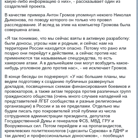
какую-либо информацию о них», - рассказывает один из
создателей проекта.
В качестве примера Антон Громов упомянул некоего Николая
Дьяконова, по поводу которого он только что провел
расследование. И вслед за этим на компьютер Громова была
совершена атака.
«Я так понимаю, что мы сейчас взяты в активную разработку:
были доносы, угрозы нам и родным, и сейчас нам на
территории России находится опасно. Потому что рано или
поздно они перейдут к действиям, а сейчас против нас
применяются так называемые спецсредства, то есть
хакерские атаки. А в дальнейшем они могут возбудить какое-
нибудь уголовное дело против нас», - не исключает Громов.
В конце беседы он подчеркнул: «У нас большие планы, мы
ведем подготовку к созданию публичных развернутых
докладов, посвященных схемам финансирования боевиков и
провокаторов, а также актам террора против различных групп
гражданского общества (очень много случаев нападений на
представителей ЛГБТ сообщества и разные религиозные
организации) в России и за ее пределами. Отдельно мы
будем писать про покровителей этой публики из числа
сотрудников администрации президента, депутатов
Государственной Думы и генералов ФСБ, МВД, ГРУ и
Вооруженных сил. Потом перейдем и на пропагандистов,
кремлевских политтехнологов («десанты Суркова» в ЛДНР и
так далее) и профессиональных доносчиков», - пообещал