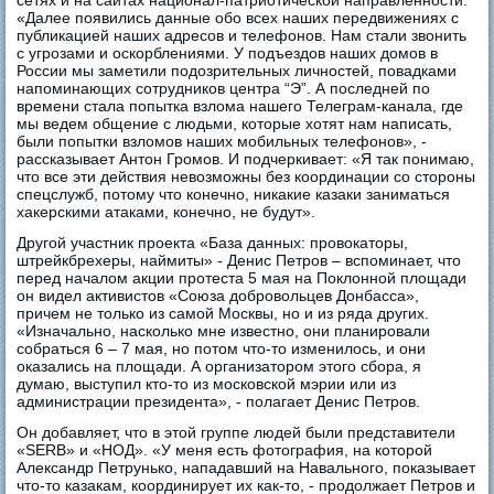
сетях и на сайтах национал-патриотической направленности.
«Далее появились данные обо всех наших передвижениях с
публикацией наших адресов и телефонов. Нам стали звонить
с угрозами и оскорблениями. У подъездов наших домов в
России мы заметили подозрительных личностей, повадками
напоминающих сотрудников центра “Э”. А последней по
времени стала попытка взлома нашего Телеграм-канала, где
мы ведем общение с людьми, которые хотят нам написать,
были попытки взломов наших мобильных телефонов», -
рассказывает Антон Громов. И подчеркивает: «Я так понимаю,
что все эти действия невозможны без координации со стороны
спецслужб, потому что конечно, никакие казаки заниматься
хакерскими атаками, конечно, не будут».
Другой участник проекта «База данных: провокаторы,
штрейкбрехеры, наймиты» - Денис Петров – вспоминает, что
перед началом акции протеста 5 мая на Поклонной площади
он видел активистов «Союза добровольцев Донбасса»,
причем не только из самой Москвы, но и из ряда других.
«Изначально, насколько мне известно, они планировали
собраться 6 – 7 мая, но потом что-то изменилось, и они
оказались на площади. А организатором этого сбора, я
думаю, выступил кто-то из московской мэрии или из
администрации президента», - полагает Денис Петров.
Он добавляет, что в этой группе людей были представители
«SERB» и «НОД». «У меня есть фотография, на которой
Александр Петрунько, нападавший на Навального, показывает
что-то казакам, координирует их как-то, - продолжает Петров и