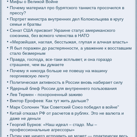
Мифы о Великой Войне
Почему материал про бурятского танкиста просочился в
прессу?
Портрет министра внутренних дел Колокольцева в кругу
семьи и братвы
Сенат США присвоит Украине статус американского
союзника, без всякого членства в НАТО
«Мерзейшая, наглая, бесстыжая, глупая и алчная власть»
Я был поражен до растерянности, а уважение к восставшим
стало безмерным
Правда, господа, все-таки всплывет, и она гораздо
страшнее, чем вы думаете
Почему я никогда больше не повешу на машину
георгиевскую ленту
Политическая активность в России вновь набирает силу
Ядерный блеф России для внутреннего пользования
Лев Термен - похороненный заживо
Виктор Ерофеев: Как тут жить дальше?
Марк Солонин "Как Советский Союз победил в войне"
Китай отказал РФ от расчетов в рублях. Это не валюта и
даже не деньги
Георгий Бурков: «Наш идеал – стадо. Мы –
профессиональные агрессоры»
Путин уже ничего исправить не может — практически весь