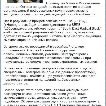
Прошедшая 5 мая в Москве акция
протеста «Он нам не царь!» показала наличие в стране
организованный неформальных группировок, активно
выступающих на стороне действующей российской власти.
Это и радикально прокремлевские организации НОД
(«Народно-освободительное движение») и SERB
(аббревиатура английского термина “South East Radical Block”
– «Юго-восточный радикальный блок»), и отряды мужчин,
одетых в казачью униформу, и группы в байкерской амуниции,
смахивающие на «Ночных волков».
Во время акции, проводимой в российской столице
сторонниками Алексея Навального и другими
оппозиционными силами, участники этих группировок
нападали на гражданских активистов и избивали их при
попустительстве сотрудников правоохранительных органов.
В ответ на это команда гражданских активистов создала
специальный Телеграм-канал «База данных: провокаторы,
штрейкбрехеры, наймиты», где устанавливаются личности
некоторых участников нападений на безоружных
демонстрантов.
Вскоре после этого против членов этой команды была
развернута самая настоящая кампания устрашения,
включающая угрозы, доносы, хакерские атаки и тому
подобное. Об этом рассказал один из организаторов проекта
«База данных», руководитель НКО “European Russians” Антон