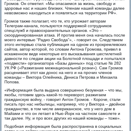
Громов. Он отметил: «Мы опасаемся за жизнь, свободу и
здоровье нас и наших близких. Членам нашей команды далее
невозможно находиться и появляться на территории РФ».
Громов также полагает, что те, кто угрожает авторам
Телеграм-канала, пользуются поддержкой сотрудников
спецслужб и правоохранительных органов. «Это –
скоординированная атака. И против меня она началась после
моего интервью “Радио Свобода”», - говорит он. Следствием
этого интервью стала публикация на одном из прокремлевских
сайтов, автор которой, по словам Антона Громова, привел в
искаженном виде некоторые его высказывания шестилетней
давности по следам акции на Болотной площади и попытался
«подвести» организатора «Базы данных» под статью № 282
УК РФ («Разжигание межнациональной розни»). Сам Громов
расценивает этот как донос на него и на прочих членов
команды – Виктора Олейника, Дениса Петрова и Михаила
Попова.
«Информация была выдана совершенно безумная – что мы,
якобы, готовим здесь какой-то переворот, разжигаем
гражданскую войну, - говорит Антон Громов. - Короче, стали
писать про нас небылицы, например, что у Виктора – двойное
гражданство, в том числе американское, что у него дом в
Майами и что он летает в Нью-Йорк на частном самолете и
так далее. Ну, и про всех других из нашей команды – тоже».
Подобная информация была распространена в социальных