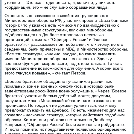
уточняет. - Это все – единая сеть, и, конечно, у них есть
координация, это – не случайно собравшиеся люди».
Относительно возможных связей этих группировок с
Министерством обороны РФ, участник проекта «База банных»
говорит, что у казаков есть комиссия по взаимодействию с
государственными структурами, включая минобороны.
«Добровольцев на Донбасс отправляло несколько
организаций, таких как “Офицеры России” и “Боевое
братство”», - рассказывает он, добавляя, что к этому, по его
сведениям, были причастны и МВД, и Министерство обороны.
«Все эти структуры, конечно, заодно, но как-то выделить
именно Министерство обороны – сложновато. Здесь у
военных функция, скорее всего, подготовительная. То есть –
предоставление возможностей для обучения. А корни всего
этого тянутся повыше», - считает Петров.
«Боевое братство» объединяет участников различных
локальных войн и военных конфликтов, в которых были
задействованы российские военнослужащие. «Через “Боевое
братство” участник боевых действий может, допустим,
получить землю в Московской области, хотя в законе это не
прописано. Но тогда он не должен удивляться, если ему
предложат съездить на Донбасс. То есть, незаметно для нас
создалось несколько структур, которые действуют подобным
образом. Кстати, они работают не только по Донбассу.
Например, “Офицеры России” были замечены в рейдерстве.
И, если помните, их представители появились одновременно