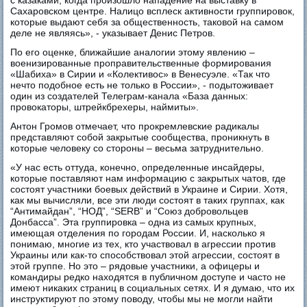
с казаками, когда произошло нападение на выставку в
Сахаровском центре. Налицо всплеск активности группировок,
которые выдают себя за общественность, таковой на самом
деле не являясь», - указывает Денис Петров.
По его оценке, ближайшие аналогии этому явлению –
военизированные проправительственные формирования
«Шабиха» в Сирии и «Колективос» в Венесуэле. «Так что
нечто подобное есть не только в России», - подытоживает
один из создателей Телеграм-канала «База данных:
провокаторы, штрейкбрехеры, наймиты».
Антон Громов отмечает, что прокремлевские радикалы
представляют собой закрытые сообщества, проникнуть в
которые человеку со стороны – весьма затруднительно.
«У нас есть оттуда, конечно, определенные инсайдеры,
которые поставляют нам информацию с закрытых чатов, где
состоят участники боевых действий в Украине и Сирии. Хотя,
как мы вычисляли, все эти люди состоят в таких группах, как
“Антимайдан”, “НОД”, “SERB” и “Союз добровольцев
Донбасса”. Эта группировка – одна из самых крупных,
имеющая отделения по городам России. И, насколько я
понимаю, многие из тех, кто участвовал в агрессии против
Украины или как-то способствовал этой агрессии, состоят в
этой группе. Но это – рядовые участники, а офицеры и
командиры редко находятся в публичном доступе и часто не
имеют никаких страниц в социальных сетях. И я думаю, что их
инструктируют по этому поводу, чтобы мы не могли найти