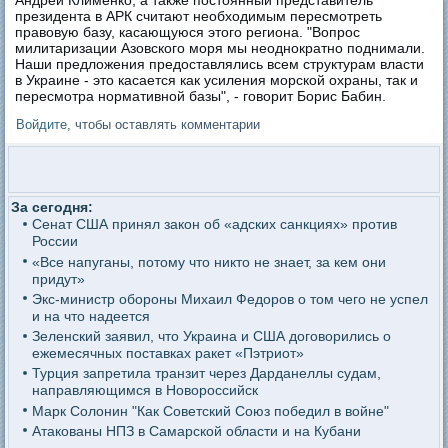
Андрей Клименко, а также постоянный представитель
президента в АРК считают необходимым пересмотреть
правовую базу, касающуюся этого региона. "Вопрос
милитаризации Азовского моря мы неоднократно поднимали.
Наши предложения предоставлялись всем структурам власти
в Украине - это касается как усиления морской охраны, так и
пересмотра нормативной базы", - говорит Борис Бабин.
Войдите
, чтобы оставлять комментарии
За сегодня:
Сенат США принял закон об «адских санкциях» против
России
«Все напуганы, потому что никто не знает, за кем они
придут»
Экс-министр обороны Михаил Федоров о том чего не успел
и на что надеется
Зеленский заявил, что Украина и США договорились о
ежемесячных поставках ракет «Пэтриот»
Турция запретила транзит через Дарданеллы судам,
направляющимся в Новороссийск
Марк Солонин "Как Советский Союз победил в войне"
Атакованы НПЗ в Самарской области и на Кубани