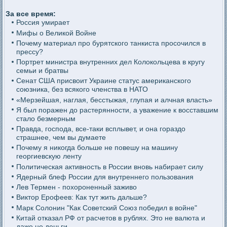
За все время:
Россия умирает
Мифы о Великой Войне
Почему материал про бурятского танкиста просочился в
прессу?
Портрет министра внутренних дел Колокольцева в кругу
семьи и братвы
Сенат США присвоит Украине статус американского
союзника, без всякого членства в НАТО
«Мерзейшая, наглая, бесстыжая, глупая и алчная власть»
Я был поражен до растерянности, а уважение к восставшим
стало безмерным
Правда, господа, все-таки всплывет, и она гораздо
страшнее, чем вы думаете
Почему я никогда больше не повешу на машину
георгиевскую ленту
Политическая активность в России вновь набирает силу
Ядерный блеф России для внутреннего пользования
Лев Термен - похороненный заживо
Виктор Ерофеев: Как тут жить дальше?
Марк Солонин "Как Советский Союз победил в войне"
Китай отказал РФ от расчетов в рублях. Это не валюта и
даже не деньги