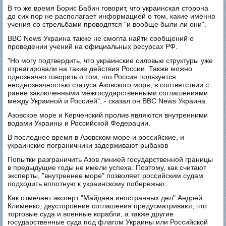
В то же время Борис Бабин говорит, что украинская сторона
до сих пор не располагает информацией о том, какие именно
учения со стрельбами проводятся "и вообще были ли они".
ВВС News Украина также не смогла найти сообщений о
проведении учений на официальных ресурсах РФ.
"Но могу подтвердить, что украинские силовые структуры уже
отреагировали на такие действия России. Также можно
однозначно говорить о том, что Россия пользуется
неоднозначностью статуса Азовского моря, в соответствии с
ранее заключенными межгосударственными соглашениями
между Украиной и Россией", - сказал он ВВС News Украина.
Азовское море и Керченский пролив являются внутренними
водами Украины и Российской Федерации.
В последнее время в Азовском море и российские, и
украинские пограничники задерживают рыбаков
Попытки разграничить Азов линией государственной границы
в предыдущие годы не имели успеха. Поэтому, как считают
эксперты, "внутреннее море" позволяет российским судам
подходить вплотную к украинскому побережью.
Как отмечает эксперт "Майдана иностранных дел" Андрей
Клименко, двусторонние соглашения предусматривают, что
торговые суда и военные корабли, а также другие
государственные суда под флагом Украины или Российской