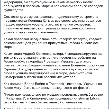
Федерации, эксплуатируемые в некоммерческих целях,
пользуются в Азовском море и Керченском проливе свободой
судоходства.
Согласно другому соглашению, подписанному во времена
президентства Леонида Кучмы, все споры должны решаться
на двустороннем уровне, а это, по мнению экспертов,
практически невозможно, учитывая нынешнее состояние
украинско-российских отношений.
Такая правовая неоднозначность, говорят эксперты, создает
возможности для усиления присутствия России в Азовском
море.
Крымчанин Андрей Клименко, который специализируется на
темах мореплавания, считает, что последние события на
Азове требуют скорейшей реакции Украины. Для этого,
считает он, необходимо начать усиление Военно-морских сил
Украины, Государственной пограничной службы, как можно
скорее усилить патрулирование в море, демонстрируя
"намерения вытеснения российских катеров".
Как написал Борис Бабин в Facebook, "интересы Украины на
Азове могут быть защищены прежде всего де-факто".
"Никто нам формально не мешает проводить стрельбы возле
г. Казантип. Или биологические исследования вблизи Ейска.
Было бы чем и было бы желание", - отмечает он.