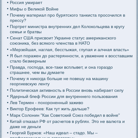
Россия умирает
Мифы о Великой Войне
Почему материал про бурятского танкиста просочился в
прессу?
Портрет министра внутренних дел Колокольцева в кругу
семьи и братвы
Сенат США присвоит Украине статус американского
союзника, без всякого членства в НАТО
«Мерзейшая, наглая, бесстыжая, глупая и алчная власть»
Я был поражен до растерянности, а уважение к восставшим
стало безмерным
Правда, господа, все-таки всплывет, и она гораздо
страшнее, чем вы думаете
Почему я никогда больше не повешу на машину
георгиевскую ленту
Политическая активность в России вновь набирает силу
Ядерный блеф России для внутреннего пользования
Лев Термен - похороненный заживо
Виктор Ерофеев: Как тут жить дальше?
Марк Солонин "Как Советский Союз победил в войне"
Китай отказал РФ от расчетов в рублях. Это не валюта и
даже не деньги
Георгий Бурков: «Наш идеал – стадо. Мы –