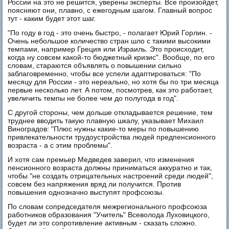
России на это не решится, уверены эксперты. Все произойдет,
поясняют они, плавно, с ежегодным шагом. Главный вопрос
тут - каким будет этот шаг.
"По году в год - это очень быстро, - полагает Юрий Горлин. -
Очень небольшое количество стран шло с такими высокими
темпами, например Греция или Израиль. Это происходит,
когда ну совсем какой-то бюджетный кризис". Вообще, по его
словам, стараются объявлять о повышении сильно
заблаговременно, чтобы все успели адаптироваться: "По
месяцу для России - это нереально, но хотя бы по три месяца
первые несколько лет. А потом, посмотрев, как это работает,
увеличить темпы не более чем до полугода в год".
С другой стороны, чем дольше откладывается решение, тем
труднее вводить такую плавную шкалу, указывает Михаил
Виноградов: "Плюс нужны какие-то меры по повышению
привлекательности трудоустройства людей предпенсионного
возраста - а с этим проблемы".
И хотя сам премьер Медведев заверил, что изменения
пенсионного возраста должны приниматься аккуратно и так,
чтобы "не создать отрицательных настроений среди людей",
совсем без напряжения вряд ли получится. Против
повышения однозначно выступят профсоюзы.
По словам сопредседателя межрегионального профсоюза
работников образования "Учитель" Всеволода Луховицкого,
будет ли это сопротивление активным - сказать сложно.