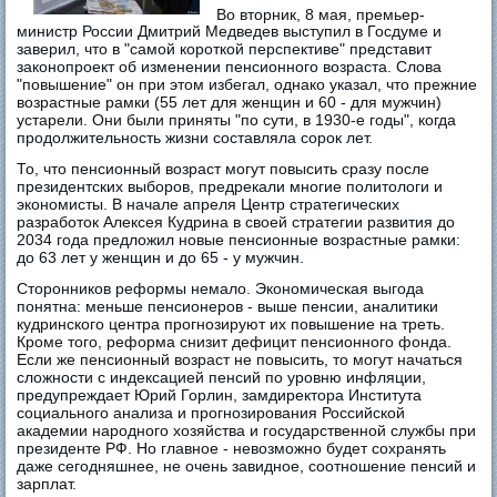
Во вторник, 8 мая, премьер-
министр России Дмитрий Медведев выступил в Госдуме и
заверил, что в "самой короткой перспективе" представит
законопроект об изменении пенсионного возраста. Слова
"повышение" он при этом избегал, однако указал, что прежние
возрастные рамки (55 лет для женщин и 60 - для мужчин)
устарели. Они были приняты "по сути, в 1930-е годы", когда
продолжительность жизни составляла сорок лет.
То, что пенсионный возраст могут повысить сразу после
президентских выборов, предрекали многие политологи и
экономисты. В начале апреля Центр стратегических
разработок Алексея Кудрина в своей стратегии развития до
2034 года предложил новые пенсионные возрастные рамки:
до 63 лет у женщин и до 65 - у мужчин.
Сторонников реформы немало. Экономическая выгода
понятна: меньше пенсионеров - выше пенсии, аналитики
кудринского центра прогнозируют их повышение на треть.
Кроме того, реформа снизит дефицит пенсионного фонда.
Если же пенсионный возраст не повысить, то могут начаться
сложности с индексацией пенсий по уровню инфляции,
предупреждает Юрий Горлин, замдиректора Института
социального анализа и прогнозирования Российской
академии народного хозяйства и государственной службы при
президенте РФ. Но главное - невозможно будет сохранять
даже сегодняшнее, не очень завидное, соотношение пенсий и
зарплат.