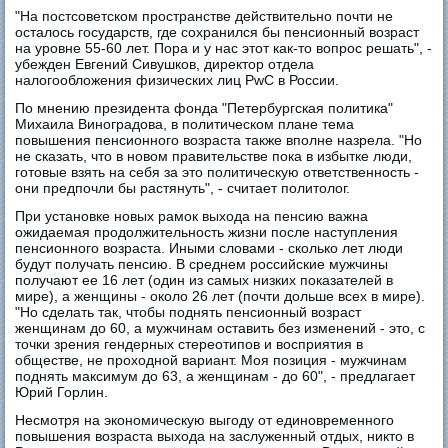
"На постсоветском пространстве действительно почти не
осталось государств, где сохранился бы пенсионный возраст
на уровне 55-60 лет. Пора и у нас этот как-то вопрос решать", -
убежден Евгений Сивушков, директор отдела
налогообложения физических лиц PwC в России.
По мнению президента фонда "Петербургская политика"
Михаила Виноградова, в политическом плане тема
повышения пенсионного возраста также вполне назрела. "Но
не сказать, что в новом правительстве пока в избытке люди,
готовые взять на себя за это политическую ответственность -
они предпочли бы растянуть", - считает политолог.
При установке новых рамок выхода на пенсию важна
ожидаемая продолжительность жизни после наступления
пенсионного возраста. Иными словами - сколько лет люди
будут получать пенсию. В среднем российские мужчины
получают ее 16 лет (один из самых низких показателей в
мире), а женщины - около 26 лет (почти дольше всех в мире).
"Но сделать так, чтобы поднять пенсионный возраст
женщинам до 60, а мужчинам оставить без изменений - это, с
точки зрения гендерных стереотипов и восприятия в
обществе, не проходной вариант. Моя позиция - мужчинам
поднять максимум до 63, а женщинам - до 60", - предлагает
Юрий Горлин.
Несмотря на экономическую выгоду от единовременного
повышения возраста выхода на заслуженный отдых, никто в