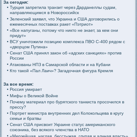
За сегодня:
Турция запретила транзит через Дарданеллы судам,
направляющимся в Новороссийск
Зеленский заявил, что Украина и США договорились о
ежемесячных поставках ракет «Пэтриот»
«Все напуганы, потому что никто не знает, за кем они
придут»
ВСУ уничтожили позицию комплекса ПВО С-400 рядом с
«дворцом Путина»
Сенат США принял закон об «адских санкциях» против
России
Атакованы НПЗ в Самарской области и на Кубани
Кто такой «Пал Лаич»? Загадочная фигура Кремля
За все время:
Россия умирает
Мифы о Великой Войне
Почему материал про бурятского танкиста просочился в
прессу?
Портрет министра внутренних дел Колокольцева в кругу
семьи и братвы
Сенат США присвоит Украине статус американского
союзника, без всякого членства в НАТО
«Мерзейшая, наглая, бесстыжая, глупая и алчная власть»