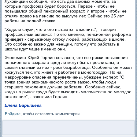
Луховицкий сообщил, что есть два важных момента, за
которые профсоюз будет бороться. Первое - чтобы не
повышался общий пенсионный возраст. И второе - чтобы не
отняли право на пенсию по выслуге лет. Сейчас это 25 лет
работы на полной ставке.
"Ходили слухи, что и его пытаются отменить", - говорит
профсоюзный активист. По его мнению, пенсионная реформа
приведет к серьезному оттоку людей, работающих в школе.
Это особенно важно для женщин, потому что работать в
школы идут чаще именно они.
Экономист Юрий Горлин согласен, что все риски повышения
пенсионного возраста вряд ли могут быть просчитаны, и
самый главный из них - риск безработицы. Особенно он может
коснуться тех, кто живет и работает в моногородах. Но на
макроуровне опасения преувеличены, убежден эксперт. "С
точки зрения экономического роста важно, чтобы люди
старшего поколения дольше работали. Особенно сейчас,
когда на рынок труда будет выходить малочисленное молодое
поколение", - заключил Горлин.
Елена Барышева
Войдите
, чтобы оставлять комментарии