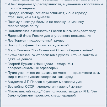
Я был поражен до растерянности, а уважение к восставшим
стало безмерным
Правда, господа, все-таки всплывет, и она гораздо
страшнее, чем вы думаете
Почему я никогда больше не повешу на машину
георгиевскую ленту
Политическая активность в России вновь набирает силу
Ядерный блеф России для внутреннего пользования
Лев Термен - похороненный заживо
Виктор Ерофеев: Как тут жить дальше?
Марк Солонин "Как Советский Союз победил в войне"
Китай отказал РФ от расчетов в рублях. Это не валюта и
даже не деньги
Георгий Бурков: «Наш идеал – стадо. Мы –
профессиональные агрессоры»
Путин уже ничего исправить не может — практически весь
мир считает русских злодеями, как народ
Академик И.П.Павлов о русском массовом уме
Все войны СССР - хронология «мирной жизни»
"Палестинский народ" был полностью выдуман КГБ. Это
было лубянским проектом, спецоперацией