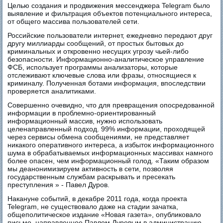
Целью создания и продвижения мессенджера Telegram было
выявление и фильтрация объектов потенциального интереса,
от общего массива пользователей сети.
Российские пользователи интернет, ежедневно передают друг
другу миллиарды сообщений, от простых бытовых до
криминальных и откровенно несущих угрозу чьей-либо
безопасности. Информационно-аналитическое управление
ФСБ, использует программы анализаторы, которые
отслеживают ключевые слова или фразы, относящиеся к
криминалу. Полученная ботами информация, впоследствии
проверяется аналитиками.
Совершенно очевидно, что для превращения опосредованной
информации в проблемно-ориентированный
информационный массив, нужно использовать
целенаправленный подход. 99% информации, проходящей
через сервисы обмена сообщениями, не представляет
никакого оперативного интереса, а избыток информационного
шума в обрабатываемых информационных массивах намного
более опасен, чем информационный голод. «Таким образом
мы деанонимизируем активность в сети, позволяя
государственным службам раскрывать и пресекать
преступления » - Павел Дуров.
Накануне событий, в декабре 2011 года, когда проекта
Telegram, не существовало даже на стадии зачатка,
общеполитическое издание «Новая газета», опубликовало
письмо, направленное Павлом Дуровым в администрацию