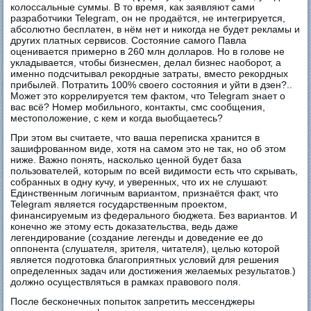
колоссальные суммы. В то время, как заявляют сами
разработчики Telegram, он не продаётся, не интегрируется,
абсолютно бесплатен, в нём нет и никогда не будет рекламы и
других платных сервисов. Состояние самого Павла
оценивается примерно в 260 млн долларов. Но в голове не
укладывается, чтобы бизнесмен, делал бизнес наоборот, а
именно подсчитывал рекордные затраты, вместо рекордных
прибылей. Потратить 100% своего состояния и уйти в дзен?..
Может это коррелируется тем фактом, что Telegram знает о
вас всё? Номер мобильного, контакты, смс сообщения,
местоположение, с кем и когда выобщаетесь?
При этом вы считаете, что ваша переписка хранится в
зашифрованном виде, хотя на самом это не так, но об этом
ниже. Важно понять, насколько ценной будет база
пользователей, которым по всей видимости есть что скрывать,
собранных в одну кучу, и уверенных, что их не слушают.
Единственным логичным вариантом, признаётся факт, что
Telegram является государственным проектом,
финансируемым из федерального бюджета. Без вариантов. И
конечно же этому есть доказательства, ведь даже
легендирование (создание легенды и доведение ее до
оппонента (слушателя, зрителя, читателя), целью которой
является подготовка благоприятных условий для решения
определенных задач или достижения желаемых результатов.)
должно осуществляться в рамках правового поля.
После бесконечных попыток запретить мессенджеры