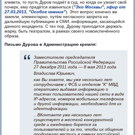
клевета, то пусть Дуров подаёт в суд, но когда он узнает свой
почерк, ему придётся извиняться (
"Эхо Москвы", эфир от
27.03.2013, "Особое мнение"
). Этот вопрос конечно же
замяли, элементарно, путём негласного запрета на
дальнейшую публикацию в СМИ, информации, касающейся
данного инцидента. С тех пор, Дурову приходится держать
марку, быть театралом, в рамках своего новоиспечённого
образа.
Письмо Дурова в Администрацию кремля:
Заместителю председателя
Правительства Российской Федерации
27 декабря 2011 года — 8 мая 2013 года
Владислав Юрьевич,
как Вы знаете, мы уже несколько лет
сотрудничаем с ФСБ и отделом "К" МВД,
оперативно выдавая информацию о
тысячах пользователей нашей сети в виде
ІР-адресов, номеров мобильных телефонов
и другой информации, необходимой для их
идентификации.
...ВКонтакте уже несколько лет
существует в жесткой конкурентной
среде и ежедневно борется за
пользователей и за то, чтобы их общение
продолжало вестись в рамках российской