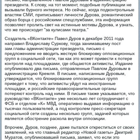
президента. К слову, на тот момент, подобные публикации не
вызывали бурного интереса. Но сейчас, когда подконтрольные
властям СМИ, приписывают личности Дурова, романтический
образ борца с российскими спецслужбами, эта информация
позволяет пролить свет на истинные мотивы Дурова, и узнать,
что же происходит "за кулисами театра."
Создатель «ВКонтакте» Павел Дуров в декабре 2011 года
направил Владиславу Суркову, тогда занимавшему пост
зам.главы администрации президента, письмо с
предложением не вводить жесткую блокировку оппозиционных
групп в социальной сети, так как это может привести к потере
контроля над площадками, где общаются активисты, Издание
опубликовало два письма, отправленные Павлом Дуровым в
администрацию Кремля. В письме, написанным Дуровым,
утверждается, что блокирование оппозиционных групп
приведет к тому, что активисты уйдут на иностранные
площадки, и российские правоохранительные органы
потеряют контроль над ними. В письме также указывается, что
руководство «ВКонтакте» уже несколько лет сотрудничает с
ФСБ и отделом «К» МВД, оперативно выдавая информацию о
тысячах пользователей, а под контролем пресс-секретаря
социальной сети созданы несколько групп, задачей которых
является обострение раскола внутри оппозиции.
Впрочем, Дуров, позднее, даже пытался откреститься от своих
заявлений, на что главный редактор «Новой газеты» Дмитрий
Муратов, опубликовавшей письма, заявил, что если это