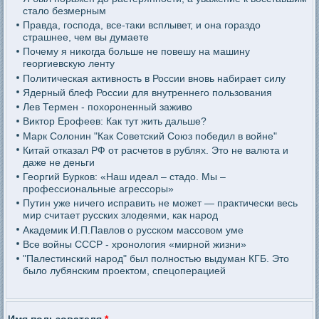
стало безмерным
Правда, господа, все-таки всплывет, и она гораздо
страшнее, чем вы думаете
Почему я никогда больше не повешу на машину
георгиевскую ленту
Политическая активность в России вновь набирает силу
Ядерный блеф России для внутреннего пользования
Лев Термен - похороненный заживо
Виктор Ерофеев: Как тут жить дальше?
Марк Солонин "Как Советский Союз победил в войне"
Китай отказал РФ от расчетов в рублях. Это не валюта и
даже не деньги
Георгий Бурков: «Наш идеал – стадо. Мы –
профессиональные агрессоры»
Путин уже ничего исправить не может — практически весь
мир считает русских злодеями, как народ
Академик И.П.Павлов о русском массовом уме
Все войны СССР - хронология «мирной жизни»
"Палестинский народ" был полностью выдуман КГБ. Это
было лубянским проектом, спецоперацией
Имя пользователя
*