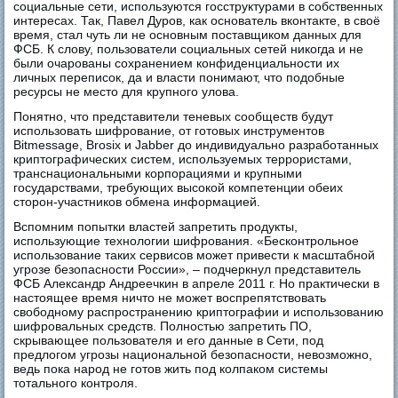
социальные сети, используются госструктурами в собственных
интересах. Так, Павел Дуров, как основатель вконтакте, в своё
время, стал чуть ли не основным поставщиком данных для
ФСБ. К слову, пользователи социальных сетей никогда и не
были очарованы сохранением конфиденциальности их
личных переписок, да и власти понимают, что подобные
ресурсы не место для крупного улова.
Понятно, что представители теневых сообществ будут
использовать шифрование, от готовых инструментов
Bitmessage, Brosix и Jabber до индивидуально разработанных
криптографических систем, используемых террористами,
транснациональными корпорациями и крупными
государствами, требующих высокой компетенции обеих
сторон-участников обмена информацией.
Вспомним попытки властей запретить продукты,
использующие технологии шифрования. «Бесконтрольное
использование таких сервисов может привести к масштабной
угрозе безопасности России», – подчеркнул представитель
ФСБ Александр Андреечкин в апреле 2011 г. Но практически в
настоящее время ничто не может воспрепятствовать
свободному распространению криптографии и использованию
шифровальных средств. Полностью запретить ПО,
скрывающее пользователя и его данные в Сети, под
предлогом угрозы национальной безопасности, невозможно,
ведь пока народ не готов жить под колпаком системы
тотального контроля.