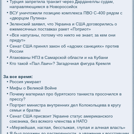
Турция запретила транзит через Дарданеллы судам,
направляющимся в Новороссийск
ВСУ уничтожили позицию комплекса ПВО С-400 рядом с
«дворцом Путина»
Зеленский заявил, что Украина и США договорились о
ежемесячных поставках ракет «Пэтриот»
«Все напуганы, потому что никто не знает, за кем они
придут»
Сенат США принял закон об «адских санкциях» против
России
Атакованы НПЗ в Самарской области и на Кубани
Кто такой «Пал Лаич»? Загадочная фигура Кремля
За все время:
Россия умирает
Мифы о Великой Войне
Почему материал про бурятского танкиста просочился в
прессу?
Портрет министра внутренних дел Колокольцева в кругу
семьи и братвы
Сенат США присвоит Украине статус американского
союзника, без всякого членства в НАТО
«Мерзейшая, наглая, бесстыжая, глупая и алчная власть»
Я был поражен до растерянности, а уважение к восставшим