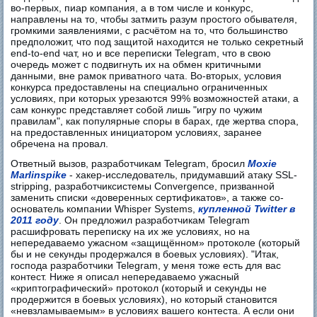
во-первых, пиар компания, а в том числе и конкурс,
направлены на то, чтобы затмить разум простого обывателя,
громкими заявлениями, с расчётом на то, что большинство
предположит, что под защитой находится не только секретный
end-to-end чат, но и все переписки Telegram, что в свою
очередь может с подвигнуть их на обмен критичными
данными, вне рамок приватного чата. Во-вторых, условия
конкурса предоставлены на специально ограниченных
условиях, при которых урезаются 99% возможностей атаки, а
сам конкурс представляет собой лишь "игру по чужим
правилам", как популярные споры в барах, где жертва спора,
на предоставленных инициатором условиях, заранее
обречена на провал.
Ответный вызов, разработчикам Telegram, бросил
Moxie
Marlinspike
- хакер-исследователь, придумавший атаку SSL-
stripping, разработчиксистемы Convergence, призванной
заменить списки «доверенных сертификатов», а также со-
основатель компании Whisper Systems,
купленной Twitter в
2011 году
. Он предложил разработчикам Telegram
расшифровать переписку на их же условиях, но на
непередаваемо ужасном «защищённом» протоколе (который
бы и не секунды продержался в боевых условиях). "Итак,
господа разработчики Telegram, у меня тоже есть для вас
контест. Ниже я описал непередаваемо ужасный
«криптографический» протокол (который и секунды не
продержится в боевых условиях), но который становится
«невзламываемым» в условиях вашего контеста. А если они