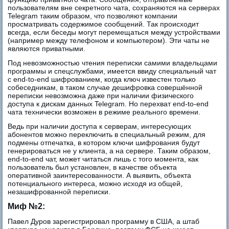
пользователям вне секретного чата, сохраняются на серверах
Telegram таким образом, что позволяют компании
просматривать содержимое сообщений. Так происходит
всегда, если беседы могут перемещаться между устройствами
(например между телефоном и компьютером). Эти чаты не
являются приватными.
Под невозможностью чтения переписки самими владельцами
программы и спецслужбами, имеется ввиду специальный чат
с end-to-end шифрованием, когда ключ известен только
собеседникам, в таком случае дешифровка совершённой
переписки невозможна даже при наличии физического
доступа к дискам данных Telegram. Но перехват end-to-end
чата технически возможен в режиме реального времени.
Ведь при наличии доступа к серверам, интересующих
абонентов можно переключить в специальный режим, для
подмены отпечатка, в котором ключи шифрования будут
генерироваться не у клиента, а на сервере. Таким образом,
end-to-end чат, может читаться лишь с того момента, как
пользователь был установлен, в качестве объекта
оперативной заинтересованности. А выявить, объекта
потенциального интереса, можно исходя из общей,
незашифрованной переписки.
Миф №2:
Павел Дуров зарегистрировал программу в США, а штаб