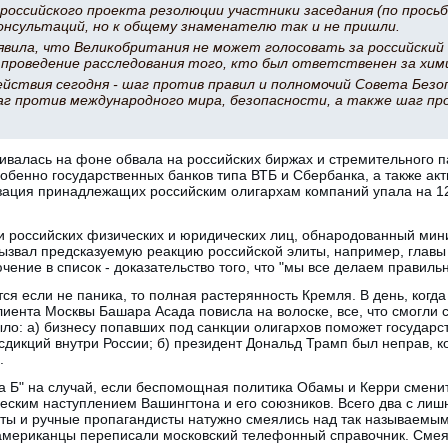
российского проекта резолюции участники заседания (по просьб
онсультаций, но к общему знаменателю так и не пришли.
явила, что Великобритания не может голосовать за российский 
проведение расследования того, кто был ответственен за хим
ействия сегодня - шаг против правил и полномочий Совета Без
г против международного мира, безопасности, а также шаг про
ивалась на фоне обвала на российских биржах и стремительного 
обенно государственных банков типа ВТБ и Сбербанка, а также ак
зация принадлежащих российским олигархам компаний упала на 1
и российских физических и юридических лиц, обнародованный ми
ызвал предсказуемую реакцию российской элиты, например, главы
чение в список - доказательство того, что "мы все делаем правильн
я если не паника, то полная растерянность Кремля. В день, когд
клиента Москвы Башара Асада повисла на волоске, все, что смогл
ло: а) бизнесу попавших под санкции олигархов поможет государст
икций внутри России; б) президент Дональд Трамп был неправ, ко
.
на Б" на случай, если беспомощная политика Обамы и Керри смен
еским наступлением Вашингтона и его союзников. Всего два с лиш
ты и ручные пропагандисты натужно смеялись над так называемым
мериканцы переписали московский телефонный справочник. Смеят