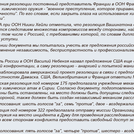
дения резолюции постоянный представитель Франции в ООН Фра
 химического оружия - "военное преступление, которое прирав
чности". По его словам, если закрыть глаза на использование х
и".
 при ООН Ниики Хейли отметила, что резолюция Вашингтона 
ется следствием множества компромиссов между сторонами, на
в том числе с Россией, с требованиями которой, по словам дип
 уступки.
ении документа мы попытались учесть все предложения российс
мнение независимость, беспристрастность и профессионализм н
ь России в ООН Василий Небензя назвал предложение США еще 
й конфронтации, а саму резолюцию - анархией и попыткой мани
заблокировала американский проект резолюции в связи с предпо
естностях Дамаска. США, Великобритания и Франция ответили 
йская резолюция под номером 175 предполагала учреждение мех
 химических атак в Сирии. Согласно документу, подготовленно
жны быть остановлены, на место должны быть допущены следо
ороной, также должен быть создан независимый механизм рассл
осования: шесть голосов "за", семь "против", двое - воздержалис
юция под номером 322 предаолагала отправку миссии Организа
ружия на место инцидента в Думу для проведения расследования
о всем сторонам конфликта предоставить свободный доступ э
лосования: пять голосов "за", четыре "против", шестеро - возд