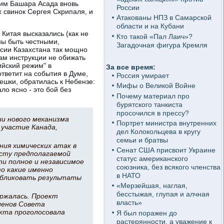
жим Башара Асада вновь
России
 свинок Сергея Скрипаля, и
Атакованы НПЗ в Самарской
области и на Кубани
 Китая высказались (как не
Кто такой «Пал Лаич»?
ны быть честными,
Загадочная фигура Кремля
ссии Казахстана так мощно
ам инструкции не обижать
ийский режим" в
За все время:
тветит на события в Думе,
Россия умирает
ешки, обратилась к Небензе:
Мифы о Великой Войне
ло ясно - это бой без
Почему материал про
бурятского танкиста
просочился в прессу?
ии нового механизма
Портрет министра внутренних
 участие Канада,
дел Колокольцева в кругу
семьи и братвы
ния химических атак в
Сенат США присвоит Украине
есту предполагаемой
статус американского
ти полное и независимое
союзника, без всякого членства
то какие именно
в НАТО
публиковать результаты
«Мерзейшая, наглая,
бесстыжая, глупая и алчная
держалась. Проект
власть»
ленов Совета
екта проголосовала
Я был поражен до
растерянности, а уважение к