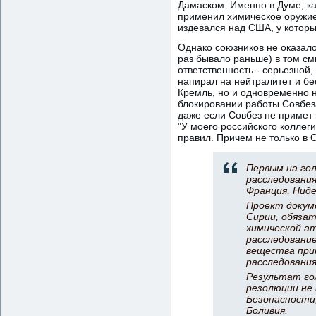
Дамаском. Именно в Думе, к
применил химическое оружие
издевался над США, у которы
Однако союзников не оказало
раз бывало раньше) в том см
ответственность - серьезной,
напирал на нейтралитет и бе
Кремль, но и одновременно н
блокировании работы Совбез
даже если Совбез не примет 
"У моего российского коллеги
правил. Причем не только в 
Первым на гол
расследования
Франция, Ниде
Проект докуме
Сирии, обяза
химической ат
расследование
вещества при
расследования
Результат гол
резолюции не 
Безопасности,
Боливия.