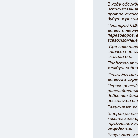
В ходе обсуж
использование
против челове
будут жутким
Постпред США
атаки и явля
переговоров, 
всевозможные
"При составл
ставят под со
сказала она.
Представител
международно
Итак, Россия 
атакой в окр
Первая росси
расследованию
действия дол
российской ст
Результат гол
Вторая резол
химического о
требование к
инцидента.
Результаты го