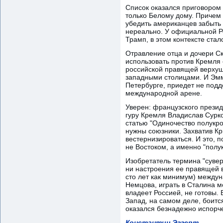
Список оказался приговором
только Белому дому. Причем 
убедить американцев забыть 
нереально. У официальной Ро
Трамп, в этом контексте ста
Отравление отца и дочери Ск
использовать против Кремля е
российской правящей верхушк
западными столицами. И Эмм
Петербурге, приедет не подд
международной арене.
Уверен: французского презид
гуру Кремля Владислав Сурко
статью "Одиночество полукро
нужны союзники. Захватив Кр
вестернизироваться. И это, 
не Востоком, а именно "полук
Изобретатель термина "сувер
ни настроения ее правящей в
сто лет как минимум) междун
Немцова, играть в Сталина м
владеет Россией, не готовы. 
Запад, на самом деле, боитс
оказался безнадежно испорче
Константин Эггерт