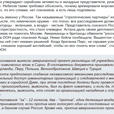
ак утверждают сирийские активисты и западные представители, ре
. Небензя также требовал объяснить, почему кремировали морских
х, по его словам, нет союзников, а есть лишь подпевалы.
сь именно у России. Так называемые "стратегические партнеры" из
ысле, что химическое оружие - это плохо, все расследования долж
 огурцы - зелеными, а воздух - чистым. Представитель союзного Ро
спристрастность, что стало очевидно: Астана дала своим дипломат
икак не помогать Москве. Американцы и британцы обвинили "росс
а ООН ради спасения Асада. Никки Хейли пообещала: Вашингтон о
на сей счет никаких решений. Когда британка Пирс, не скрывая усм
 слишком хороший английский, чтобы он мог понять мои слова", ста
ООН.
осование вынесли американский проект резолюции об учрежден
 химических атак в Сирии. В составлении документа принимали
рланды, Перу, Польша, Великобритания, Швеция и Турция.
нта предполагал создание независимого механизма расследова
тельный доступ гуманитарных организаций и следователей к м
аки в сирийской Думе, при этом последние должны были провес
 произошедшего, выяснить, был ли факт химатаки, и если да, 
менялись, выяснить, кто стоял за организацией нападения и о
.
осования: "за" - 12 голосов, два - "против", одна делегация воз
принимается, если против него голосует один из постоянных ч
 в данном случае Россия. Кроме нее, против американского про