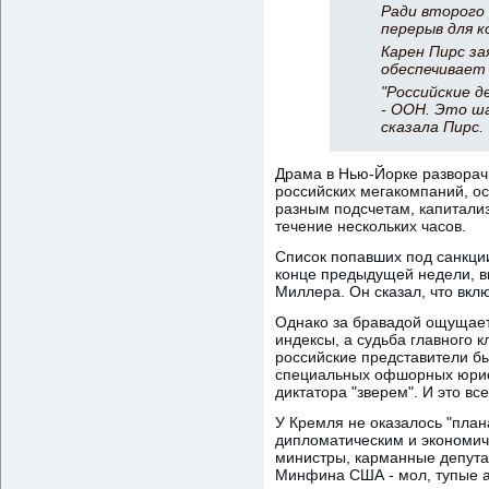
Ради второго 
перерыв для к
Карен Пирс за
обеспечивает 
"Российские д
- ООН. Это ша
сказала Пирс.
Драма в Нью-Йорке разворач
российских мегакомпаний, ос
разным подсчетам, капитали
течение нескольких часов.
Список попавших под санкци
конце предыдущей недели, в
Миллера. Он сказал, что вклю
Однако за бравадой ощущаетс
индексы, а судьба главного 
российские представители бы
специальных офшорных юрисд
диктатора "зверем". И это все
У Кремля не оказалось "пла
дипломатическим и экономич
министры, карманные депута
Минфина США - мол, тупые а