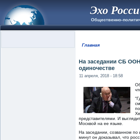
Эхо Росс
Общественно-полити
Главная
Вы здесь
На заседании СБ ООН
одиночестве
11 апреля, 2018 - 18:58
Об
чт
"Г
см
по
Хе
представителями. И выглядит
Москвой на ее языке.
На заседании, созванном по 
минут он доказывал, что рос