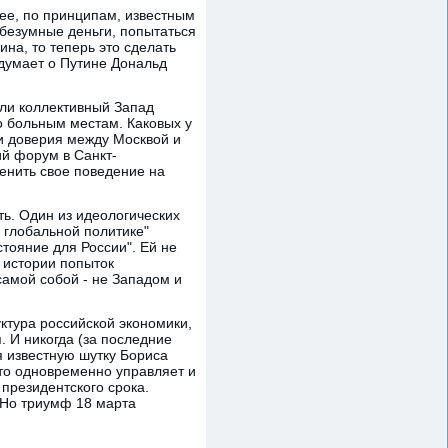
ее, по принципам, известным
 безумные деньги, попытаться
на, то теперь это сделать
 думает о Путине Дональд
гли коллективный Запад
по больным местам. Каковых у
ки доверия между Москвой и
й форум в Санкт-
менить свое поведение на
ть. Один из идеологических
 глобальной политике"
стояние для России". Ей не
й истории попыток
самой собой - не Западом и
ктура российской экономики,
. И никогда (за последние
я известную шутку Бориса
кто одновременно управляет и
 президентского срока.
. Но триумф 18 марта