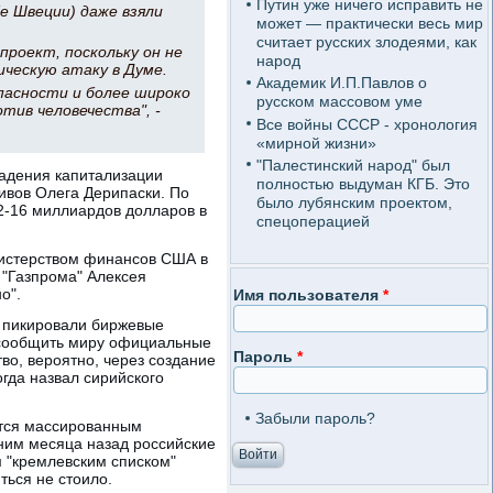
Путин уже ничего исправить не
е Швеции) даже взяли
может — практически весь мир
считает русских злодеями, как
проект, поскольку он не
народ
ическую атаку в Думе.
Академик И.П.Павлов о
опасности и более широко
русском массовом уме
тив человечества", -
Все войны СССР - хронология
«мирной жизни»
"Палестинский народ" был
падения капитализации
полностью выдуман КГБ. Это
тивов Олега Дерипаски. По
было лубянским проектом,
2-16 миллиардов долларов в
спецоперацией
нистерством финансов США в
 "Газпрома" Алексея
о".
Имя пользователя
*
а пикировали биржевые
и сообщить миру официальные
Пароль
*
во, вероятно, через создание
гда назвал сирийского
Забыли пароль?
ится массированным
ним месяца назад российские
 "кремлевским списком"
ься не стоило.