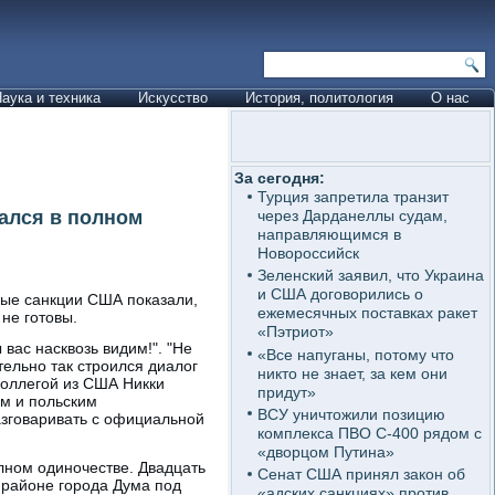
аука и техника
Искусство
История, политология
О нас
За сегодня:
Турция запретила транзит
зался в полном
через Дарданеллы судам,
направляющимся в
Новороссийск
Зеленский заявил, что Украина
и США договорились о
ые санкции США показали,
ежемесячных поставках ракет
 не готовы.
«Пэтриот»
 вас насквозь видим!". "Не
«Все напуганы, потому что
тельно так строился диалог
никто не знает, за кем они
коллегой из США Никки
придут»
м и польским
ВСУ уничтожили позицию
азговаривать с официальной
комплекса ПВО С-400 рядом с
«дворцом Путина»
лном одиночестве. Двадцать
Сенат США принял закон об
 районе города Дума под
«адских санкциях» против