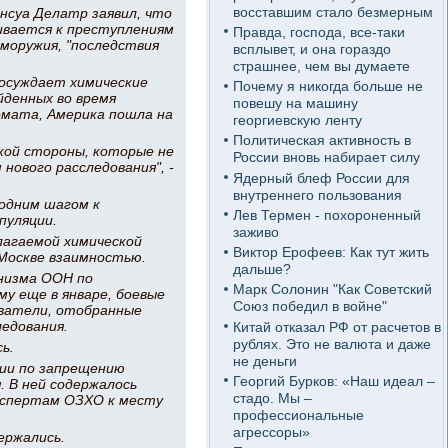
восставшим стало безмерным
нсуа Делатр заявил, что
нивается к преступлениям
Правда, господа, все-таки
иморужия, "последствия
всплывет, и она гораздо
страшнее, чем вы думаете
осуждает химические
Почему я никогда больше не
йденных во время
повешу на машину
ломата, Америка пошла на
георгиевскую ленту
Политическая активность в
кой стороны, которые не
России вновь набирает силу
ового расследования", -
Ядерный блеф России для
внутреннего пользования
одним шагом к
Лев Термен - похороненный
пуляции.
заживо
лагаемой химической
Виктор Ерофеев: Как тут жить
Москве взаимностью.
дальше?
анизма ООН по
Марк Солонин "Как Советский
му еще в январе, боевые
Союз победил в войне"
ватели, отобранные
едования.
Китай отказал РФ от расчетов в
рублях. Это не валюта и даже
ь.
не деньги
ции по запрещению
Георгий Бурков: «Наш идеал –
. В ней содержалось
стадо. Мы –
кспертам ОЗХО к месту
профессиональные
агрессоры»
ержались.