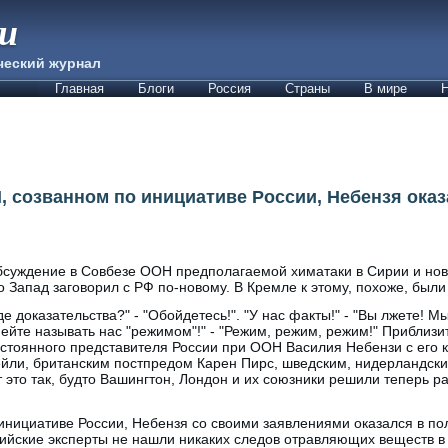
ии
ческий журнал
Главная
Блоги
Россия
Страны
В мире
Н
, созванном по инициативе России, Небензя ока
суждение в Совбезе ООН предполагаемой химатаки в Сирии и нов
о Запад заговорил с РФ по-новому. В Кремле к этому, похоже, были
де доказательства?" - "Обойдетесь!". "У нас факты!" - "Вы лжете! Мы
ейте называть нас "режимом"!" - "Режим, режим, режим!" Приблизи
стоянного представителя России при ООН Василия Небензи с его 
йли, британским постпредом Карен Пирс, шведским, нидерландски
 это так, будто Вашингтон, Лондон и их союзники решили теперь р
инициативе России, Небензя со своими заявлениями оказался в по
сийские эксперты не нашли никаких следов отравляющих веществ в