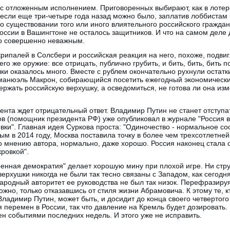
 с отложенным исполнением. Приговоренных выбирают, как в лотер
если еще три-четыре года назад можно было, заплатив лоббистам
о существовании того или иного влиятельного российского граждани
ссии в Вашингтоне не осталось защитников. И что на самом деле
ло совершенно неважным.
рипалей в Солсбери и российская реакция на него, похоже, подви
го же оружие: все отрицать, публично грубить, и бить, бить, бить 
и оказалось много. Вместе с рублем окончательно рухнули остат
анюэль Макрон, собирающийся посетить ежегодный экономически
ержать российскую верхушку, а осведомиться, не готова ли она из
ента ждет отрицательный ответ. Владимир Путин не станет отступа
в (помощник президента РФ) уже опубликовал в журнале "Россия в
вки". Главная идея Суркова проста: "Одиночество - нормальное со
ым в 2014 году, Москва поставила точку в более чем трехсотлетне
по мнению автора, нормально, даже хорошо. Россия наконец стала 
ровкой".
енная демократия" делает хорошую мину при плохой игре. Ни стру
ерхушки никогда не были так тесно связаны с Западом, как сегодня
ародный авторитет ее руководства не был так низок. Перефразиру
ожно, только отказавшись от стиля жизни Абрамовича. К этому те, 
Владимир Путин, может быть, и досидит до конца своего четвертого
я перемен в России, так что давление на Кремль будет дозировать
н событиями последних недель. И этого уже не исправить.