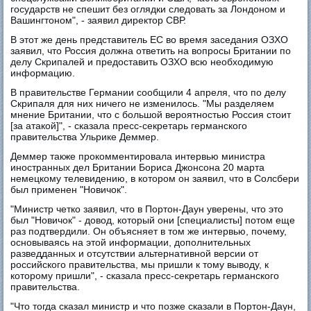
государств не спешит без оглядки следовать за Лондоном и
Вашингтоном", - заявил директор СВР.
В этот же день представитель ЕС во время заседания ОЗХО
заявил, что Россия должна ответить на вопросы Британии по
делу Скрипалей и предоставить ОЗХО всю необходимую
информацию.
В правительстве Германии сообщили 4 апреля, что по делу
Скрипаля для них ничего не изменилось. "Мы разделяем
мнение Британии, что с большой вероятностью Россия стоит
[за атакой]", - сказала пресс-секретарь германского
правительства Ульрике Деммер.
Деммер также прокомментировала интервью министра
иностранных дел Британии Бориса Джонсона 20 марта
немецкому телевидению, в котором он заявил, что в Солсбери
был применен "Новичок".
"Министр четко заявил, что в Портон-Даун уверены, что это
был "Новичок" - довод, который они [специалисты] потом еще
раз подтвердили. Он объясняет в том же интервью, почему,
основываясь на этой информации, дополнительных
разведданных и отсутствии альтернативной версии от
российского правительства, мы пришли к тому выводу, к
которому пришли", - сказала пресс-секретарь германского
правительства.
"Что тогда сказал министр и что позже сказали в Портон-Даун,