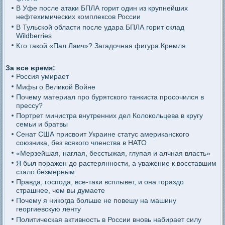
В Уфе после атаки БПЛА горит один из крупнейших
нефтехимических комплексов России
В Тульской области после удара БПЛА горит склад
Wildberries
Кто такой «Пал Лаич»? Загадочная фигура Кремля
За все время:
Россия умирает
Мифы о Великой Войне
Почему материал про бурятского танкиста просочился в
прессу?
Портрет министра внутренних дел Колокольцева в кругу
семьи и братвы
Сенат США присвоит Украине статус американского
союзника, без всякого членства в НАТО
«Мерзейшая, наглая, бесстыжая, глупая и алчная власть»
Я был поражен до растерянности, а уважение к восставшим
стало безмерным
Правда, господа, все-таки всплывет, и она гораздо
страшнее, чем вы думаете
Почему я никогда больше не повешу на машину
георгиевскую ленту
Политическая активность в России вновь набирает силу