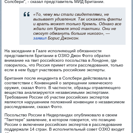
Солсбери", - сказал представитель МИД Британии.
«То, чему мы стали свидетелями, не
вызывает удивления. Так искажать факты
и врать может только Кремль. Однако все
ждали от Кремля этой тактики. Они не
смогут обмануть больше никого», —
заявил
Борис Джонсон.
На заседании в Гааге исполняющий обязанности
представителя Британии в ОЗХО Джон Фогго обратил
внимание на твит российского посольства в Лондоне, где
говорилось, что Россия примет итоги расследования, только
если в нем будут участвовать российские эксперты.
Британия после инцидента в Солсбери действовала в
соответствии с Конвенцией о запрещении химического
оружия, сказал Фогго. В частности, образцы отравляющего
вещества анализируются независимыми экспертами.
Требование России об участии российских экспертов
являются нарушением положений конвенции о независимом
расследовании, сказал Фогго.
Посольство России в Нидерландах опубликовало в своем
"Твиттере" заявление, в котором говорится, что позицию
России о включении российских экспертов в расследование
поддержали 14 стран. В исполнительный совет ОЗХО входит