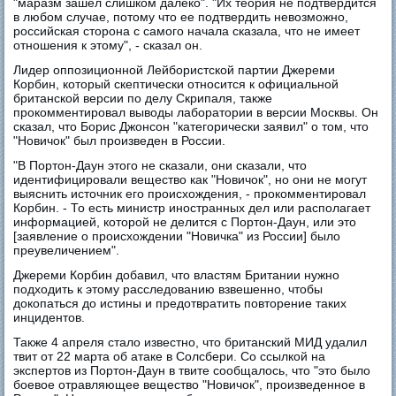
"маразм зашел слишком далеко". "Их теория не подтвердится
в любом случае, потому что ее подтвердить невозможно,
российская сторона с самого начала сказала, что не имеет
отношения к этому", - сказал он.
Лидер оппозиционной Лейбористской партии Джереми
Корбин, который скептически относится к официальной
британской версии по делу Скрипаля, также
прокомментировал выводы лаборатории в версии Москвы. Он
сказал, что Борис Джонсон "категорически заявил" о том, что
"Новичок" был произведен в России.
"В Портон-Даун этого не сказали, они сказали, что
идентифицировали вещество как "Новичок", но они не могут
выяснить источник его происхождения, - прокомментировал
Корбин. - То есть министр иностранных дел или располагает
информацией, которой не делится с Портон-Даун, или это
[заявление о происхождении "Новичка" из России] было
преувеличением".
Джереми Корбин добавил, что властям Британии нужно
подходить к этому расследованию взвешенно, чтобы
докопаться до истины и предотвратить повторение таких
инцидентов.
Также 4 апреля стало известно, что британский МИД удалил
твит от 22 марта об атаке в Солсбери. Со ссылкой на
экспертов из Портон-Даун в твите сообщалось, что "это было
боевое отравляющее вещество "Новичок", произведенное в