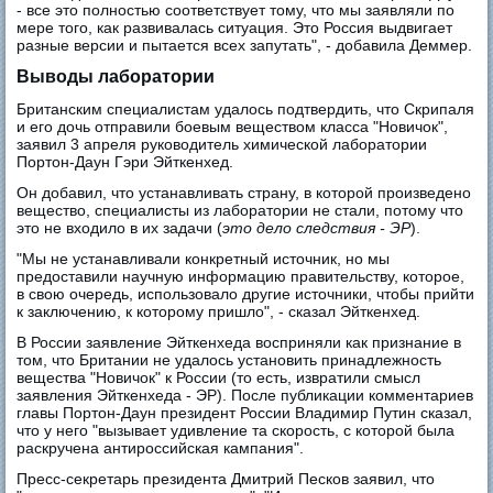
- все это полностью соответствует тому, что мы заявляли по
мере того, как развивалась ситуация. Это Россия выдвигает
разные версии и пытается всех запутать", - добавила Деммер.
Выводы лаборатории
Британским специалистам удалось подтвердить, что Скрипаля
и его дочь отправили боевым веществом класса "Новичок",
заявил 3 апреля руководитель химической лаборатории
Портон-Даун Гэри Эйткенхед.
Он добавил, что устанавливать страну, в которой произведено
вещество, специалисты из лаборатории не стали, потому что
это не входило в их задачи (
это дело следствия - ЭР
).
"Мы не устанавливали конкретный источник, но мы
предоставили научную информацию правительству, которое,
в свою очередь, использовало другие источники, чтобы прийти
к заключению, к которому пришло", - сказал Эйткенхед.
В России заявление Эйткенхеда восприняли как признание в
том, что Британии не удалось установить принадлежность
вещества "Новичок" к России (то есть, извратили смысл
заявления Эйткенхеда - ЭР). После публикации комментариев
главы Портон-Даун президент России Владимир Путин сказал,
что у него "вызывает удивление та скорость, с которой была
раскручена антироссийская кампания".
Пресс-секретарь президента Дмитрий Песков заявил, что