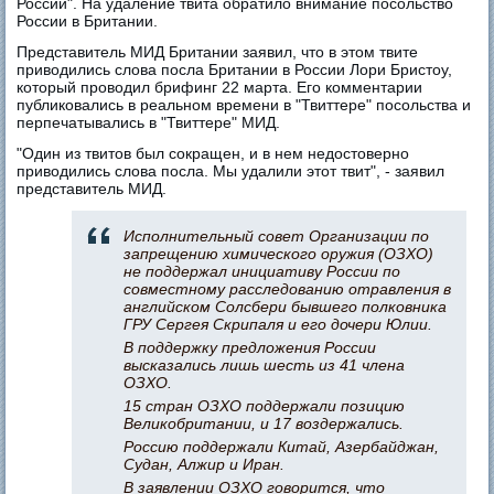
России". На удаление твита обратило внимание посольство
России в Британии.
Представитель МИД Британии заявил, что в этом твите
приводились слова посла Британии в России Лори Бристоу,
который проводил брифинг 22 марта. Его комментарии
публиковались в реальном времени в "Твиттере" посольства и
перпечатывались в "Твиттере" МИД.
"Один из твитов был сокращен, и в нем недостоверно
приводились слова посла. Мы удалили этот твит", - заявил
представитель МИД.
Исполнительный совет Организации по
запрещению химического оружия (ОЗХО)
не поддержал инициативу России по
совместному расследованию отравления в
английском Солсбери бывшего полковника
ГРУ Сергея Скрипаля и его дочери Юлии.
В поддержку предложения России
высказались лишь шесть из 41 члена
ОЗХО.
15 стран ОЗХО поддержали позицию
Великобритании, и 17 воздержались.
Россию поддержали Китай, Азербайджан,
Судан, Алжир и Иран.
В заявлении ОЗХО говорится, что