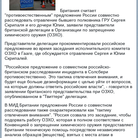
Британия считает
"противоестественным" предложение России совместно
расследовать отравление бывшего полковника ГРУ Сергея
Скрипаля и его дочери Юлии, заявили представители
британской делегации в Организации по запрещению
химического оружия (ОЗХО).
Представители делегации прокомментировали российское
предложение во время заседания исполнительного комитета
ОЗХО в Гааге, где обсуждается отравление Сергея и Юлии
Скрипалей.
"Российское предложение о совместном российско-
британском расследовании инцидента в Солсбери
противоестественно. Это тактика отвлечения внимания, и
будет еще больше дезинформации с целью уйти от вопросов,
на которые должны ответить российские власти", - говорится в
заявлении британского представительства при ОЗХО,
опубликованном в "Твиттере" делегации.
В МИД Британии предложение России о совместном
расследовании также охарактеризовали как "тактику
отвлечения внимания". "Россия созвала это заседание, чтобы
подорвать работу ОЗХО, которая в полном соответствии с
Конвенцией о запрещении химического оружия предоставляет
Британии техническую помощь посредством независимого
анализа образцов [вещества], взятых с места атаки в