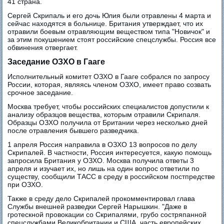
41 страна.
Сергей Скрипаль и его дочь Юлия были отравлены 4 марта и
сейчас находятся в больнице. Британия утверждает, что их
отравили боевым отравляющим веществом типа "Новичок" и
за этим покушением стоят российские спецслужбы. Россия все
обвинения отвергает.
Заседание ОЗХО в Гааге
Исполнительный комитет ОЗХО в Гааге собрался по запросу
России, которая, являясь членом ОЗХО, имеет право созвать
срочное заседание.
Москва требует, чтобы российских специалистов допустили к
анализу образцов вещества, которым отравили Скрипаля.
Образцы ОЗХО получила от Британии через несколько дней
после отравления бывшего разведчика.
1 апреля Россия направила в ОЗХО 13 вопросов по делу
Скрипалей. В частности, Россия интересуется, какую помощь
запросила Британия у ОЗХО. Москва получила ответы 3
апреля и изучает их, но лишь на один вопрос ответили по
существу, сообщили ТАСС в среду в российском постпредстве
при ОЗХО.
Также в среду дело Скрипалей прокомментировал глава
Службы внешней разведки Сергей Нарышкин. "Даже в
гротескной провокации со Скрипалями, грубо состряпанной
спецслужбами Великобритании и США, часть европейских