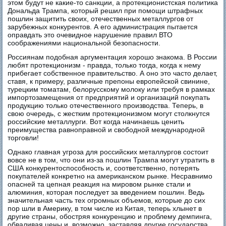
этом будут не какие-то санкции, а протекционистская политика
Дональда Трампа, который решил при помощи штрафных
пошлин защитить своих, отечественных металлургов от
зарубежных конкурентов. А его администрация пытается
оправдать это очевидное нарушение правил ВТО
соображениями национальной безопасности.
Россиянам подобная аргументация хорошо знакома. В России
любят протекционизм - правда, только тогда, когда к нему
прибегает собственное правительство. А оно это часто делает,
ставя, к примеру, различные препоны европейской свинине,
турецким томатам, белорусскому молоку или требуя в рамках
импортозамещения от предприятий и организаций покупать
продукцию только отечественного производства. Теперь, в
свою очередь, с жестким протекционизмом могут столкнутся
российские металлурги. Вот когда начинаешь ценить
преимущества равноправной и свободной международной
торговли!
Однако главная угроза для российских металлургов состоит
вовсе не в том, что они из-за пошлин Трампа могут утратить в
США конкурентоспособность и, соответственно, потерять
покупателей конкретно на американском рынке. Несравнимо
опасней та цепная реакция на мировом рынке стали и
алюминия, которая последует за введением пошлин. Ведь
значительная часть тех огромных объемов, которые до сих
пор шли в Америку, в том числе из Китая, теперь хлынет в
другие страны, обостряя конкуренцию и проблему демпинга,
обваливая цены и, возможно, заставляя другие государства