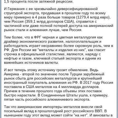
1,5 процента после затяжной рецессии.
И Германия с ее чрезвычайно диверсифицированной
структурой экспорта, продавшая в прошлом году по всему
миру примерно в 4 раза больше товаров (1279,4 млрд евро),
чем Россия (359,1 млрд долларов США), справится с
частичной или даже полной потерей доступа на американский
рынок стали и алюминия лучше, чем Россия.
Тем более, что в ФРГ черная и цветная металлургия как
драйвер экономического развития, налогоплательщик и
работодатель играет несравнимо более скромную роль, чем в
РФ. Для России же "металлы и изделия из них", как гласит
строчка в официальной статистике, являются, наряду с
нефтью и газом, ключевой статьей экспорта и одним из
важнейших источников валюты.
И вот теперь этому источнику грозит обмеление. Ведь
Америка - второй по значению после Турции зарубежный
рынок сбыта для российских металлургов и крупнейший
иностранный покупатель алюминия из РФ. В 2017 году Россия
поставила в США металлов на 4 миллиарда долларов.
Причем в течение прошлого года объемы этих поставок
быстро нарастали. В Соединенные Штаты ушла, к примеру,
пятая часть российского алюминиевого экспорта.
Так что американские импортеры металлов внесли свой
посильный вклад в прошлогодний рост российского ВВП. В
нынешнем году этот вклад может сойти "на нет". И виноваты в