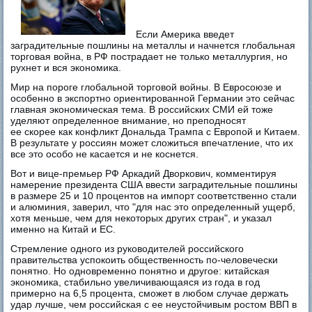
Если Америка введет
заградительные пошлины на металлы и начнется глобальная
торговая война, в РФ пострадает не только металлургия, но
рухнет и вся экономика.
Мир на пороге глобальной торговой войны. В Евросоюзе и
особенно в экспортно ориентированной Германии это сейчас
главная экономическая тема. В российских СМИ ей тоже
уделяют определенное внимание, но преподносят
ее скорее как конфликт Дональда Трампа с Европой и Китаем.
В результате у россиян может сложиться впечатление, что их
все это особо не касается и не коснется.
Вот и вице-премьер РФ Аркадий Дворкович, комментируя
намерение президента США ввести заградительные пошлины
в размере 25 и 10 процентов на импорт соответственно стали
и алюминия, заверил, что "для нас это определенный ущерб,
хотя меньше, чем для некоторых других стран", и указал
именно на Китай и ЕС.
Стремление одного из руководителей российского
правительства успокоить общественность по-человечески
понятно. Но одновременно понятно и другое: китайская
экономика, стабильно увеличивающаяся из года в год
примерно на 6,5 процента, сможет в любом случае держать
удар лучше, чем российская с ее неустойчивым ростом ВВП в