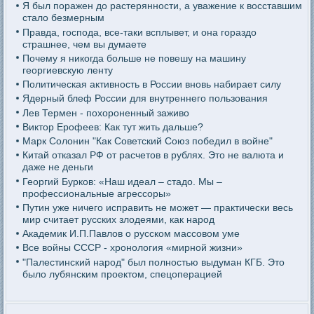
Я был поражен до растерянности, а уважение к восставшим
стало безмерным
Правда, господа, все-таки всплывет, и она гораздо
страшнее, чем вы думаете
Почему я никогда больше не повешу на машину
георгиевскую ленту
Политическая активность в России вновь набирает силу
Ядерный блеф России для внутреннего пользования
Лев Термен - похороненный заживо
Виктор Ерофеев: Как тут жить дальше?
Марк Солонин "Как Советский Союз победил в войне"
Китай отказал РФ от расчетов в рублях. Это не валюта и
даже не деньги
Георгий Бурков: «Наш идеал – стадо. Мы –
профессиональные агрессоры»
Путин уже ничего исправить не может — практически весь
мир считает русских злодеями, как народ
Академик И.П.Павлов о русском массовом уме
Все войны СССР - хронология «мирной жизни»
"Палестинский народ" был полностью выдуман КГБ. Это
было лубянским проектом, спецоперацией