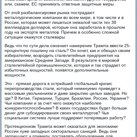
или, скажем, ЕС принимать ответные защитные меры.
От этой разбалансировки рынка пострадают
металлургические компании во всем мире, в том числе и в
России, которая может лишиться немалой части тех 38
миллиардов долларов, которые она заработала в прошлом
году на экспорте металлов. Причем в особенно сложной
ситуации окажутся сталевары.
Ведь что по сути дела означает намерение Трампа ввести 25-
процентную пошлину на сталь? Он хочет, как и обещал своим
избирателям, возродить сталелитейные предприятия на
американском Среднем Западе. В результате в мировой
сталелитейной промышленности, которая и так страдает от
избыточных мощностей, появятся дополнительные
мощности.
Это - прямая дорога в острейший глобальный кризис
перепроизводства стали, который неминуемо приведет к
массовым увольнениям и даже закрытию целых заводов. Но
где? В Китае, Германии, Турции, Бразилии, России, Украине?
Чьи компании и за счет чего окажутся наиболее
конкурентоспособными? В каких государствах будет больше
денег для субсидирования своих металлургов? Чья
социальная система лучше поддержит потерявших работу?
Протекционизм Трампа может оказаться для экономики
России хуже западных секторальных санкций. Ведь они
запрещают, к примеру, поставлять оборудование для