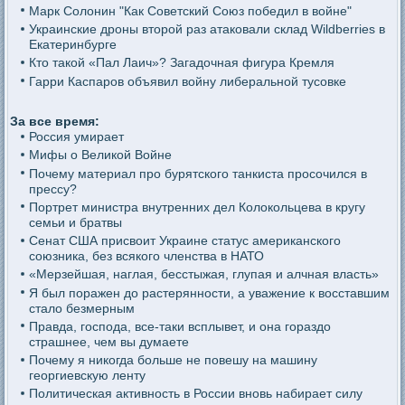
Марк Солонин "Как Советский Союз победил в войне"
Украинские дроны второй раз атаковали склад Wildberries в
Екатеринбурге
Кто такой «Пал Лаич»? Загадочная фигура Кремля
Гарри Каспаров объявил войну либеральной тусовке
За все время:
Россия умирает
Мифы о Великой Войне
Почему материал про бурятского танкиста просочился в
прессу?
Портрет министра внутренних дел Колокольцева в кругу
семьи и братвы
Сенат США присвоит Украине статус американского
союзника, без всякого членства в НАТО
«Мерзейшая, наглая, бесстыжая, глупая и алчная власть»
Я был поражен до растерянности, а уважение к восставшим
стало безмерным
Правда, господа, все-таки всплывет, и она гораздо
страшнее, чем вы думаете
Почему я никогда больше не повешу на машину
георгиевскую ленту
Политическая активность в России вновь набирает силу