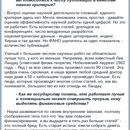
вы относитесь к числу публикаций в качестве
такого критерия?
- Вопрос оценки научной деятельности сложный, единого
критерия здесь нет. Мечта чиновника очень простая - давайте
оценим эффективность научной работы одной цифрой. Но это
не работает. Есть количество статей, докладов на
конференциях, число внедренных разработок,
наукометрические данные - индекс цитирования, индекс
Хирша и так далее. Но ФАНО уцепилось за один показатель -
количество публикаций.
Ученый с большим числом научных работ не обязательно
лучше того, у кого их меньше. Например, всем известный Лев
Ландау (советский физик-теоретик, Нобелевский лауреат 1962
года. - Ред.) за всю свою жизнь произвел около 90 статей. Эта
цифра очень скромная, в наше время любой средний доктор
наук даже к 50 с небольшим годам производит больше. Есть
люди, которые производят многие сотни статей, но, как вы
понимаете, большинство из них отнюдь не Ландау.
- Как же государству понять, кто работает лучше
и потенциально может совершить прорыв, кому
выделять финансовые средства?
- Наука развивается по своим внутренним законам, поэтому
соображения типа того что "мы вам повысим
финансирование, а вы выдадите в пять раз больше статей" -
это полный бред. Есть старая истина: ежели собрать девять