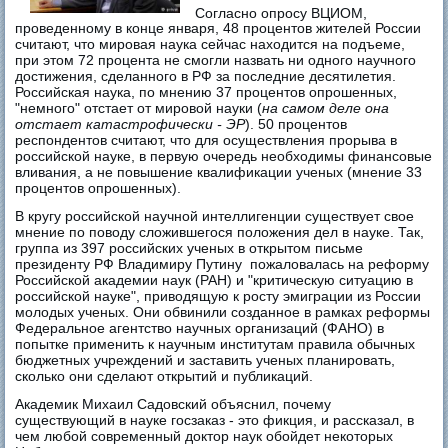
Согласно опросу ВЦИОМ,
проведенному в конце января, 48 процентов жителей России
считают, что мировая наука сейчас находится на подъеме,
при этом 72 процента не смогли назвать ни одного научного
достижения, сделанного в РФ за последние десятилетия.
Российская наука, по мнению 37 процентов опрошенных,
"немного" отстает от мировой науки (
на самом деле она
отстает катастрофически - ЭР
). 50 процентов
респондентов считают, что для осуществления прорыва в
российской науке, в первую очередь необходимы финансовые
вливания, а не повышение квалификации ученых (мнение 33
процентов опрошенных).
В кругу российской научной интеллигенции существует свое
мнение по поводу сложившегося положения дел в науке. Так,
группа из 397 российских ученых в открытом письме
президенту РФ Владимиру Путину пожаловалась на реформу
Российской академии наук (РАН) и "критическую ситуацию в
российской науке", приводящую к росту эмиграции из России
молодых ученых. Они обвинили созданное в рамках реформы
Федеральное агентство научных организаций (ФАНО) в
попытке применить к научным институтам правила обычных
бюджетных учреждений и заставить ученых планировать,
сколько они сделают открытий и публикаций.
Академик Михаил Садовский объяснил, почему
существующий в науке госзаказ - это фикция, и рассказал, в
чем любой современный доктор наук обойдет некоторых