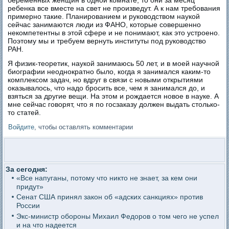
беременных женщин в одной комнате, то они за месяц
ребенка все вместе на свет не произведут. А к нам требования
примерно такие. Планированием и руководством наукой
сейчас занимаются люди из ФАНО, которые совершенно
некомпетентны в этой сфере и не понимают, как это устроено.
Поэтому мы и требуем вернуть институты под руководство
РАН.
Я физик-теоретик, наукой занимаюсь 50 лет, и в моей научной
биографии неоднократно было, когда я занимался каким-то
комплексом задач, но вдруг в связи с новыми открытиями
оказывалось, что надо бросить все, чем я занимался до, и
взяться за другие вещи. На этом и рождается новое в науке. А
мне сейчас говорят, что я по госзаказу должен выдать столько-
то статей.
Войдите
, чтобы оставлять комментарии
За сегодня:
«Все напуганы, потому что никто не знает, за кем они
придут»
Сенат США принял закон об «адских санкциях» против
России
Экс-министр обороны Михаил Федоров о том чего не успел
и на что надеется