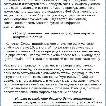
госзаказом - это большой обман. Потому что на деле сами
сотрудники институтов его и придумывают. У каждого ученого
есть своя тематика, и вот он примерно прикидывает, что он
может сделать. Дальше это подается в ФАНО, и именно это
выдается за госзаказ. Эту фикцию под ярлычком "госзаказ"
ФАНО обратно спускает нам. Идет тотальный обман,
совершенно бессмысленная бумажно-цифровая
деятельность.
- Предусмотрены какие-то штрафные меры за
нарушение плана?
- Конечно. Смысл штрафных мер в том, что если условно
опубликовать не 10, а 9 статей, то заставят вернуть часть
финансирования. О таких прецедентах мне пока неизвестно,
но директорский корпус этого очень опасается, и к концу года
идет борьба, чтобы количество статей соответствовало плану.
Реально это приводит к тому, что в некоторых институтах -
называть их не буду - дирекция вынуждена к концу года
призывать сотрудников публиковать статьи где угодно, то есть
в журналах, которые мы называем "мурзилками". Сейчас
довольно много журналов, в которых можно за сравнительно
скромные деньги опубликовать как бы научную статью, только
чтобы отчитаться о выполнении госзаказа. В общем, система
работает совершенно маразматическим образом.
- На ваш взгляд, что должно быть критериями
оценки эффективности научных сотрудников? Как