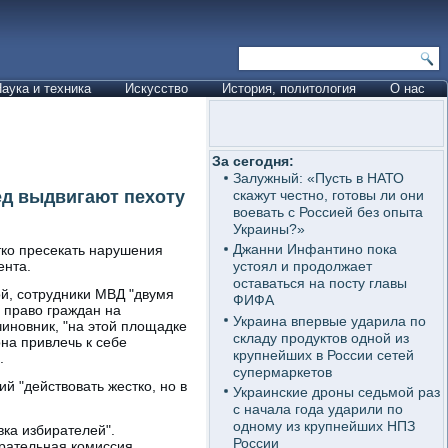
аука и техника
Искусство
История, политология
О нас
За сегодня:
Залужный: «Пусть в НАТО
ед выдвигают пехоту
скажут честно, готовы ли они
воевать с Россией без опыта
Украины?»
Джанни Инфантино пока
тко пресекать нарушения
ента.
устоял и продолжает
оставаться на посту главы
ой, сотрудники МВД "двумя
ФИФА
 право граждан на
Украина впервые ударила по
чиновник, "на этой площадке
складу продуктов одной из
на привлечь к себе
крупнейших в России сетей
.
супермаркетов
й "действовать жестко, но в
Украинские дроны седьмой раз
с начала года ударили по
одному из крупнейших НПЗ
вка избирателей".
России
ирательная комиссия