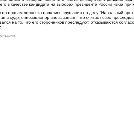
его в качестве кандидата на выборах президента России из-за приг
е по правам человека начались слушания по делу "Навальный прот
ая в суде, оппозиционер вновь заявил, что считает свое преследо
лся на то, что его сторонников преследуют, отказываются соглас
с.
ментарии