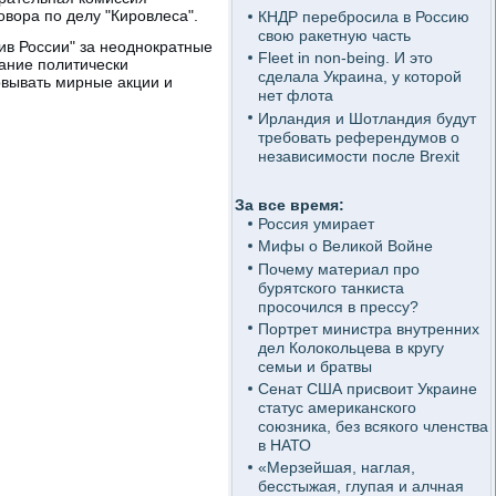
овора по делу "Кировлеса".
КНДР перебросила в Россию
свою ракетную часть
ив России" за неоднократные
Fleet in non-being. И это
вание политически
сделала Украина, у которой
овывать мирные акции и
нет флота
Ирландия и Шотландия будут
требовать референдумов о
независимости после Brexit
За все время:
Россия умирает
Мифы о Великой Войне
Почему материал про
бурятского танкиста
просочился в прессу?
Портрет министра внутренних
дел Колокольцева в кругу
семьи и братвы
Сенат США присвоит Украине
статус американского
союзника, без всякого членства
в НАТО
«Мерзейшая, наглая,
бесстыжая, глупая и алчная