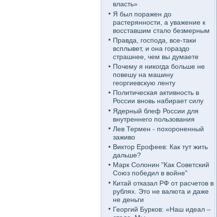
власть»
Я был поражен до
растерянности, а уважение к
восставшим стало безмерным
Правда, господа, все-таки
всплывет, и она гораздо
страшнее, чем вы думаете
Почему я никогда больше не
повешу на машину
георгиевскую ленту
Политическая активность в
России вновь набирает силу
Ядерный блеф России для
внутреннего пользования
Лев Термен - похороненный
заживо
Виктор Ерофеев: Как тут жить
дальше?
Марк Солонин "Как Советский
Союз победил в войне"
Китай отказал РФ от расчетов в
рублях. Это не валюта и даже
не деньги
Георгий Бурков: «Наш идеал –