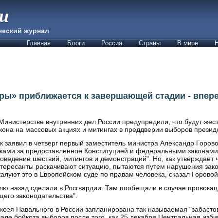
ии
ческий журнал
Главная
Блоги
Россия
Страны
В мире
Н
ы» приближается к завершающей стадии - впер
Министерстве внутренних дел России предупредили, что будут жес
кона на массовых акциях и митингах в преддверии выборов презид
к заявил в четверг первый заместитель министра Александр Горов
ками за предоставленное Конституцией и федеральными законами
оведение шествий, митингов и демонстраций". Но, как утверждает 
тересанты раскачивают ситуацию, пытаются путем нарушения зако
алуют это в Европейском суде по правам человека, сказал Горовой
ю назад сделали в Росгвардии. Там пообещали в случае провокаци
его законодательства".
ксея Навального в России запланирована так называемая "забасто
але бойкота выборов после того, как 25 декабря Центральная изб