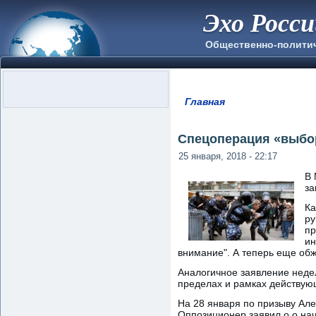
Эхо Росс
Общественно-полити
Главная
Вы здесь
Спецоперация «выбор
25 января, 2018 - 22:17
В 
за
Ка
ру
пр
ин
внимание". А теперь еще обж
Аналогичное заявление недел
пределах и рамках действующ
На 28 января по призыву Але
Оппозиционер заявил о о нач