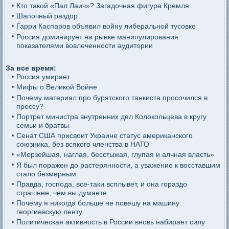
Кто такой «Пал Лаич»? Загадочная фигура Кремля
Шапочный раздор
Гарри Каспаров объявил войну либеральной тусовке
Россия доминирует на рынке манипулирования
показателями вовлеченности аудитории
За все время:
Россия умирает
Мифы о Великой Войне
Почему материал про бурятского танкиста просочился в
прессу?
Портрет министра внутренних дел Колокольцева в кругу
семьи и братвы
Сенат США присвоит Украине статус американского
союзника, без всякого членства в НАТО
«Мерзейшая, наглая, бесстыжая, глупая и алчная власть»
Я был поражен до растерянности, а уважение к восставшим
стало безмерным
Правда, господа, все-таки всплывет, и она гораздо
страшнее, чем вы думаете
Почему я никогда больше не повешу на машину
георгиевскую ленту
Политическая активность в России вновь набирает силу