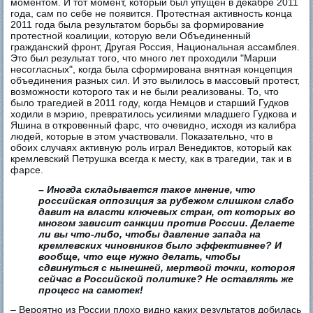
моментом. И тот момент, который был упущен в декабре 2011
года, сам по себе не появится. Протестная активность конца
2011 года была результатом борьбы за формирование
протестной коалиции, которую вели Объединенный
гражданский фронт, Другая Россия, Национальная ассамблея.
Это был результат того, что много лет проходили "Марши
несогласных", когда была сформирована внятная концепция
объединения разных сил. И это вылилось в массовый протест,
возможности которого так и не были реализованы. То, что
было трагедией в 2011 году, когда Немцов и старший Гудков
ходили в мэрию, превратилось усилиями младшего Гудкова и
Яшина в откровенный фарс, что очевидно, исходя из калибра
людей, которые в этом участвовали. Показательно, что в
обоих случаях активную роль играл Венедиктов, который как
кремлевский Петрушка всегда к месту, как в трагедии, так и в
фарсе.
– Иногда складывается такое мнение, что
российская оппозиция за рубежом слишком слабо
давит на власти ключевых стран, от которых во
многом зависит санкции против России. Делаете
ли вы что-либо, чтобы давление запада на
кремлевских чиновников было эффективнее? И
вообще, что еще нужно делать, чтобы
сдвинуться с нынешней, мертвой точки, котороя
сейчас в Российской политике? Не оставлять же
процесс на самотек!
– Вероятно из России плохо видно каких результатов добилась