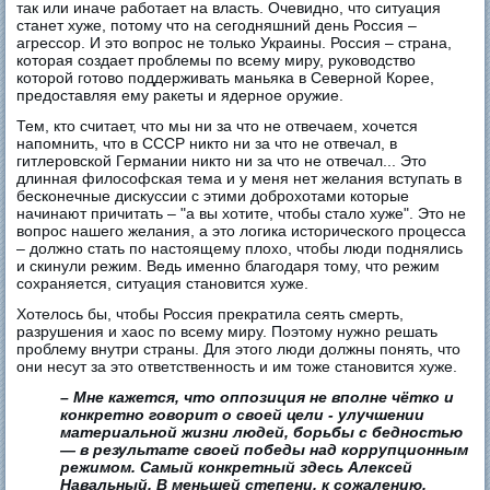
так или иначе работает на власть. Очевидно, что ситуация
станет хуже, потому что на сегодняшний день Россия –
агрессор. И это вопрос не только Украины. Россия – страна,
которая создает проблемы по всему миру, руководство
которой готово поддерживать маньяка в Северной Корее,
предоставляя ему ракеты и ядерное оружие.
Тем, кто считает, что мы ни за что не отвечаем, хочется
напомнить, что в СССР никто ни за что не отвечал, в
гитлеровской Германии никто ни за что не отвечал... Это
длинная философская тема и у меня нет желания вступать в
бесконечные дискуссии с этими доброхотами которые
начинают причитать – "а вы хотите, чтобы стало хуже". Это не
вопрос нашего желания, а это логика исторического процесса
– должно стать по настоящему плохо, чтобы люди поднялись
и скинули режим. Ведь именно благодаря тому, что режим
сохраняется, ситуация становится хуже.
Хотелось бы, чтобы Россия прекратила сеять смерть,
разрушения и хаос по всему миру. Поэтому нужно решать
проблему внутри страны. Для этого люди должны понять, что
они несут за это ответственность и им тоже становится хуже.
– Мне кажется, что оппозиция не вполне чётко и
конкретно говорит о своей цели - улучшении
материальной жизни людей, борьбы с бедностью
— в результате своей победы над коррупционным
режимом. Самый конкретный здесь Алексей
Навальный. В меньшей степени, к сожалению,