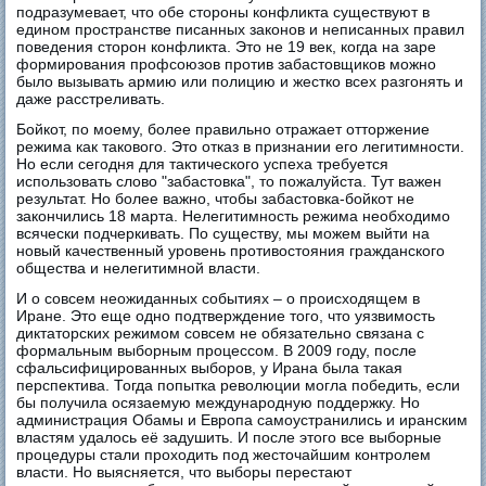
подразумевает, что обе стороны конфликта существуют в
едином пространстве писанных законов и неписанных правил
поведения сторон конфликта. Это не 19 век, когда на заре
формирования профсоюзов против забастовщиков можно
было вызывать армию или полицию и жестко всех разгонять и
даже расстреливать.
Бойкот, по моему, более правильно отражает отторжение
режима как такового. Это отказ в признании его легитимности.
Но если сегодня для тактического успеха требуется
использовать слово "забастовка", то пожалуйста. Тут важен
результат. Но более важно, чтобы забастовка-бойкот не
закончились 18 марта. Нелегитимность режима необходимо
всячески подчеркивать. По существу, мы можем выйти на
новый качественный уровень противостояния гражданского
общества и нелегитимной власти.
И о совсем неожиданных событиях – о происходящем в
Иране. Это еще одно подтверждение того, что уязвимость
диктаторских режимом совсем не обязательно связана с
формальным выборным процессом. В 2009 году, после
сфальсифицированных выборов, у Ирана была такая
перспектива. Тогда попытка революции могла победить, если
бы получила осязаемую международную поддержку. Но
администрация Обамы и Европа самоустранились и иранским
властям удалось её задушить. И после этого все выборные
процедуры стали проходить под жесточайшим контролем
власти. Но выясняется, что выборы перестают