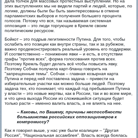
дала толчок для массовых протестных выступлений. Но на
этих выступлениях мы не видели партий и людей, которые, по
логике, должны были бы быть заинтересованы в отмене
парламентских выборов и получения большего процента
голосов. Потому что вся, так называемая системная
оппозиция – это люди торгующие в Кремле своим
политическим ресурсом.
Бойкот – это подрыв легитимности Путина. Для того, чтобы
ослабить его позиции как внутри страны, так и за рубежом,
важно продемонстрировать реальный уровень его поддержки.
И соответственно – понижение явки – и есть, в отсутствии
графы "против всех", форма голосования против всех.
Поэтому Кремль будет делать всё чтобы повысить явку.
Поэтому Собчак получила карт-бланш говорить на
"запрещенные темы". Собчак – главная козырная карта
Путина и перед ней поставлена задача – привести на
избирательные участки как можно больше людей. Поэтому
задача тех, кто понимает, что каждый год пребывания Путина
у власти – это новые жертвы, как в России, так и во всем мире,
и что цена выхода России из сложившейся ситуации будет
только расти – именно валить власть, а не влиять на нее.
– Каковы, по Вашему, причины неспособности
большинства российских оппозиционеров к
компромиссу?
Как я говорил выше, у нас уже были коалиции – "Другая
Россия", "Национальная ассамблея". Власть всегда боялась