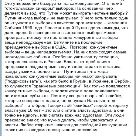
Это утверждение базируется на самовнушении. Это некий
"стокгольмский синдром" выборов. На основании чего
делается вывод, что Путин может выиграть честные выборы?
Путин никогда выборы не выигрывал. У него есть только один
опыт участия в выборах в качестве организатора – кампания
Собчака 1996 года. После которой Путин сделал выводы, что
даже вроде бы совершенно выигранные выборы можно
проиграть, потому что настоящие конкурентные выборы –
вещь непредсказуемая. Взгляните на последние
президентские выборы в США... Повторю: конкурентные
выборы – вещь непредсказуемая. На них происходят самые
неожиданные события. Особенно учитывая ту ситуацию,
которая сложилась в России. Власть, которой нечего
предложить людям кроме запугивания, страха и негатива,
всегда уязвима. Более того – Путин знает, что когда
изначально конкурентные выборы начинают заигрывать
("подрисовывать"), как это было в Грузии, в Украине, в Сербии,
то случаются "оранжевые революции". Как только появляются
конкурентные выборы, в политическом поле появляются
легитимные субъекты. Поэтому все разговоры об "ошибке,
которые совершают власти, не допуская Навального до
выборов" – это бред. Говорить об "ошибках" людей которые у
власти уже 18 лет – это или считать власть идиотами, а они
точно не идиоты, или считать всех нас идиотами. Эти люди
прекрасно знают, что нужно делать, чтобы удержаться у
власти. Любое открытие шлюзов для свободной конкуренции
ставит их в заведомо проигрышное положение.