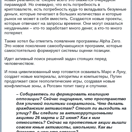
пирамидой. Но очевидно, что есть потребность в
криптовалюте, есть потребность куда-то вкладывать безумные
деньги, которые печатают в больших количествах и которые
рынок не может в себя вместить. Создаются новые проекты,
которые отвечают на запросы времени. Они могут оказаться
неудачными – кто-то заработает много денег, а кто-то много
потеряет.
Также хотел бы отметить появление программы Alpha Zero.
Это новое поколение самообучающихся программ, которые
самостоятельно формируют системы оценки позиции.
Идет активный поиск решений задач стоящих перед
человечеством.
И пока цивилизованный мир готовится осваивать Марс и Луну,
создает новые материалы, алгоритмы и компьютеры, Путин
продолжает свои геополитические игры, создавая новые
конфликтные зоны, а Рогозин топит таксу и спутники.
– Собираетесь ли формировать коалицию
оппозиции? Сейчас ощущение, что пространство
для уличной политики сократилось. Что делать
гражданским активистам? Стоит ли выходить на
улицу? Вы следили за антикоррупционными
акциями 26 марта и 12 июня? Как к ним
относитесь? Сейчас на протестные акции вышли
совсем юные активисты, школьники. Как вы
думаете, с чем это связано?