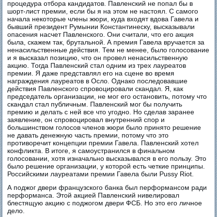
процедура отбора кандидатов. Павленский не попал бы в
шорт-лист премии, если бы я на этом не настоял. С самого
начала некоторые члены жюри, куда входят вдова Гавела и
бывший президент Румынии Константинеску, высказывали
опасения насчет Павленского. Они считали, что его акция
была, скажем так, брутальной. А премия Гавела вручается за
ненасильственные действия. Тем не менее, было голосование
и я высказал позицию, что он провел ненасильственную
акцию. Тогда Павленский стал одним из трех лауреатов
премии. Я даже представлял его на сцене во время
награждения лауреатов в Осло. Однако последовавшие
действия Павленского спровоцировали скандал. Я, как
председатель организации, не мог его остановить, потому что
скандал стал публичным. Павленский мог бы получить
премию и делать с ней все что угодно. Но сделав заранее
заявление, он спровоцировал внутренний спор и
большинством голосов членов жюри было принято решение
не давать денежную часть премии, потому что это
противоречит концепции премии Гавела. Павленский хотел
конфликта. В итоге, я самоустранился в финальном
голосовании, хотя изначально высказывался в его пользу. Это
было решение организации, у которой есть четкие принципы.
Российскими лауреатами премии Гавела были Pussy Riot.
А поджог двери французского банка был перформансом ради
перформанса. Этой акцией Павленский нивелировал
блестящую акцию с поджогом двери ФСБ. Но это его личное
дело.