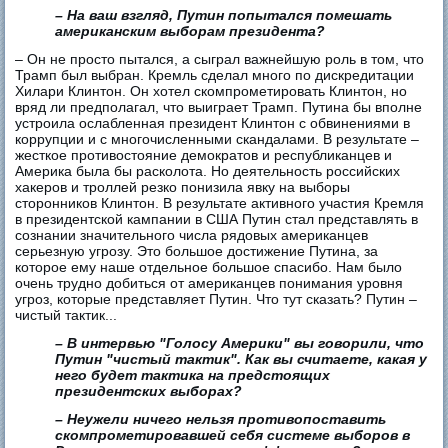
– На ваш взгляд, Путин попытался помешать
американским выборам президента?
– Он не просто пытался, а сыграл важнейшую роль в том, что
Трамп был выбран. Кремль сделал много по дискредитации
Хилари Клинтон. Он хотел скомпрометировать Клинтон, но
вряд ли предполагал, что выиграет Трамп. Путина бы вполне
устроила ослабленная президент Клинтон с обвинениями в
коррупции и с многочисленными скандалами. В результате –
жесткое противостояние демократов и республиканцев и
Америка была бы расколота. Но деятельность российских
хакеров и троллей резко понизила явку на выборы
сторонников Клинтон. В результате активного участия Кремля
в президентской кампании в США Путин стал представлять в
сознании значительного числа рядовых американцев
серьезную угрозу. Это большое достижение Путина, за
которое ему наше отдельное большое спасибо. Нам было
очень трудно добиться от американцев понимания уровня
угроз, которые представляет Путин. Что тут сказать? Путин –
чистый тактик...
– В интервью "Голосу Америки" вы говорили, что
Путин "чистый тактик". Как вы считаете, какая у
него будет тактика на предстоящих
президентских выборах?
– Неужели ничего нельзя противопоставить
скомпрометировавшей себя системе выборов в