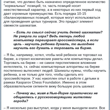
считаю, что должно быть назначено определенное количество
"нормальных" позиций, т.к. часть позиций носит
неестественный характер, а в некоторых из них первый ход
дает огромные преимущества. Есть порядка 10-15
сбалансированных позиций, которые могут использоваться
для проведения целых турниров. Это придаст элемент
свежести шахматам.
– Есть ли смысл сейчас учить детей шахматам?
Не умерла ли игра? Ведь теперь любой
компьютер переиграет гроссмейстера, а если
цель - научить ребенка думать, то выгоднее
научить его думать и торговать на бирже.
– Я бы, например, хотел, чтобы мой ребенок не торговал на
бирже, а строил космические ракеты или компьютеры делал.
Торговать на бирже – не самое перспективное вложение
интеллекта, т.к. сейчас компьютерные алгоритмы на бирже
постепенно вытесняют людей. Шахматы нужны, чтобы научить
ребенка, а не только для того, чтобы сделать его
гроссмейстером. У нас накоплен опыт в работе с детьми в
рамках Kasparov Chess Foundation. Именно в этом
образовательном сегменте вижу большую роль шахмат.
– Почему вы, живя в Нью-Йорке практически не
общаетесь с русскоговорящими жителями
города?
– Я несколько раз выступал, когда у меня выходили книги. Все