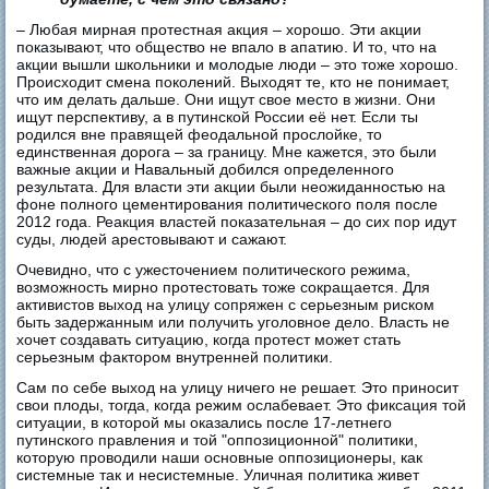
– Любая мирная протестная акция – хорошо. Эти акции
показывают, что общество не впало в апатию. И то, что на
акции вышли школьники и молодые люди – это тоже хорошо.
Происходит смена поколений. Выходят те, кто не понимает,
что им делать дальше. Они ищут свое место в жизни. Они
ищут перспективу, а в путинской России её нет. Если ты
родился вне правящей феодальной прослойке, то
единственная дорога – за границу. Мне кажется, это были
важные акции и Навальный добился определенного
результата. Для власти эти акции были неожиданностью на
фоне полного цементирования политического поля после
2012 года. Реакция властей показательная – до сих пор идут
суды, людей арестовывают и сажают.
Очевидно, что с ужесточением политического режима,
возможность мирно протестовать тоже сокращается. Для
активистов выход на улицу сопряжен с серьезным риском
быть задержанным или получить уголовное дело. Власть не
хочет создавать ситуацию, когда протест может стать
серьезным фактором внутренней политики.
Сам по себе выход на улицу ничего не решает. Это приносит
свои плоды, тогда, когда режим ослабевает. Это фиксация той
ситуации, в которой мы оказались после 17-летнего
путинского правления и той "оппозиционной" политики,
которую проводили наши основные оппозиционеры, как
системные так и несистемные. Уличная политика живет