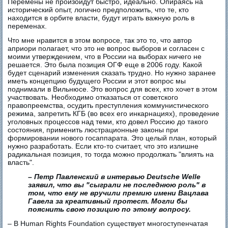
Перемены не произойдут быстро, идеально. Опираясь на
исторический опыт, логично предположить, что те, кто
находится в орбите власти, будут играть важную роль в
переменах.
Что мне нравится в этом вопросе, так это то, что автор
априори полагает, что это не вопрос выборов и согласен с
моими утверждением, что в России на выборах ничего не
решается. Это была позиция ОГФ еще в 2006 году. Какой
будет сценарий изменения сказать трудно. Но нужно заранее
иметь концепцию будущего России и этот вопрос мы
поднимали в Вильнюсе. Это вопрос для всех, кто хочет в этом
участвовать. Необходимо отказаться от советского
правопреемства, осудить преступления коммунистического
режима, запретить КГБ (во всех его инкарнациях), проведение
уголовных процессов над теми, кто довел Россию до такого
состояния, применить люстрационные законы при
формировании нового госаппарата. Это целый план, который
нужно разработать. Если кто-то считает, что это излишне
радикальная позиция, то тогда можно продолжать "влиять на
власть".
– Петр Павленский в интервью Deutsche Welle
заявил, что вы "сыграли не последнюю роль" в
том, что ему не вручили премию имени Вацлава
Гавела за креативный протест. Могли бы
пояснить свою позицию по этому вопросу.
– В Human Rights Foundation существует многоступенчатая