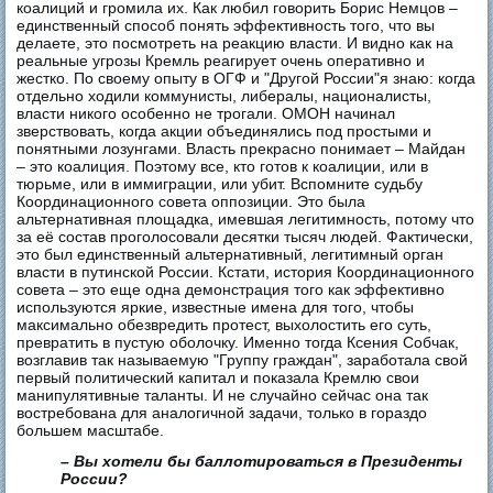
коалиций и громила их. Как любил говорить Борис Немцов –
единственный способ понять эффективность того, что вы
делаете, это посмотреть на реакцию власти. И видно как на
реальные угрозы Кремль реагирует очень оперативно и
жестко. По своему опыту в ОГФ и "Другой России"я знаю: когда
отдельно ходили коммунисты, либералы, националисты,
власти никого особенно не трогали. ОМОН начинал
зверствовать, когда акции объединялись под простыми и
понятными лозунгами. Власть прекрасно понимает – Майдан
– это коалиция. Поэтому все, кто готов к коалиции, или в
тюрьме, или в иммиграции, или убит. Вспомните судьбу
Координационного совета оппозиции. Это была
альтернативная площадка, имевшая легитимность, потому что
за её состав проголосовали десятки тысяч людей. Фактически,
это был единственный альтернативный, легитимный орган
власти в путинской России. Кстати, история Координационного
совета – это еще одна демонстрация того как эффективно
используются яркие, известные имена для того, чтобы
максимально обезвредить протест, выхолостить его суть,
превратить в пустую оболочку. Именно тогда Ксения Собчак,
возглавив так называемую "Группу граждан", заработала свой
первый политический капитал и показала Кремлю свои
манипулятивные таланты. И не случайно сейчас она так
востребована для аналогичной задачи, только в гораздо
большем масштабе.
– Вы хотели бы баллотироваться в Президенты
России?