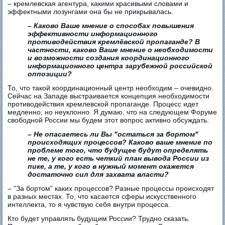
– кремлевская агентура, какими красивыми словами и
эффектными лозунгами она бы не прикрывалась.
– Каково Ваше мнение о способах повышения
эффективности информационного
противодействия кремлёвской пропаганде? В
частности, каково Ваше мнение о необходимости
и возможности создания координационного
информационного центра зарубежной российской
оппозиции?
То, что такой координационный центр необходим – очевидно.
Сейчас на Западе выстраивается концепция необходимости
противодействия кремлевской пропаганде. Процесс идет
медленно, но неуклонно. Я думаю, что на следующем Форуме
свободной России мы будем этот вопрос активно обсуждать.
– Не опасаетесь ли Вы "остаться за бортом"
происходящих процессов? Каково ваше мнение по
проблеме того, что будущее будут определять
не те, у кого есть четкий план вывода России из
пике, а те, у кого в нужный момент окажется
достаточно сил для захвата власти?
– "За бортом" каких процессов? Разные процессы происходят
в разных местах. То, что касается сферы искусственного
интеллекта, то я чувствую себя внутри процесса.
Кто будет управлять будущим России? Трудно сказать.