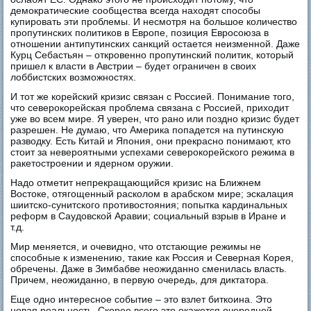
демократические сообщества всегда находят способы
купировать эти проблемы. И несмотря на большое количество
пропутинских политиков в Европе, позиция Евросоюза в
отношении антипутинских санкций остается неизменной. Даже
Курц Себастьян – откровенно пропутинский политик, который
пришел к власти в Австрии – будет ограничен в своих
лоббистских возможностях.
И тот же корейский кризис связан с Россией. Понимание того,
что северокорейская проблема связана с Россией, приходит
уже во всем мире. Я уверен, что рано или поздно кризис будет
разрешен. Не думаю, что Америка попадется на путинскую
разводку. Есть Китай и Япония, они прекрасно понимают, кто
стоит за невероятными успехами северокорейского режима в
ракетостроении и ядерном оружии.
Надо отметит непрекращающийся кризис на Ближнем
Востоке, отягощенный расколом в арабском мире; эскалация
шиитско-сунитского противостояния; попытка кардинальных
реформ в Саудовской Аравии; социальный взрыв в Иране и
т.д.
Мир меняется, и очевидно, что отстающие режимы не
способные к изменению, такие как Россия и Северная Корея,
обречены. Даже в Зимбабве неожиданно сменилась власть.
Причем, неожиданно, в первую очередь, для диктатора.
Еще одно интересное событие – это взлет биткоина. Это
новая реальность. Скорее всего это окажется очередной