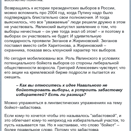
Возвращаясь к истории президентских выборов в России,
можно вспомнить про 2004 год, когда Путину надо было
подтверждать блистательно свои полномочия. И тогда
выяснилось, что все "уважаемые" люди решили дружно в этом
не участвовать. Явлинский выпустил заявление о том, что
выборы нечестные – он уже тогда знал об этом! – и поэтому в
выборах он участвовать не будет. И удивительную
солидарность проявили Зюганов и Жириновский. Зюганов
поставил вместо себя Харитонова, а Жириновский –
охранника, показав весь клоунский характер тех выборов.
Но сегодня мобилизованы все. Роль Явлинского в условиях
потенциального бойкота выборов со стороны либеральной
общественности возросла. Григорий Алексеевич чувствует, что
его акции на кремлевской бирже подросли и пытается их
окешить.
– Как вы относитесь к идее Навального не
бойкотировать выборы, а устроить забастовку
избирателей? Есть ли разница?
Можно упражняться в лингвистических упражнениях на тему
бойкот–забастовка.
Если кому-то хочется чтобы это называлось "забастовкой", и
это облегчает кому-то неприход на избирательный участок, то
пусть называется так. Но я настаиваю, что слово "бойкот" –
более правильное слово. Потому что забастовка