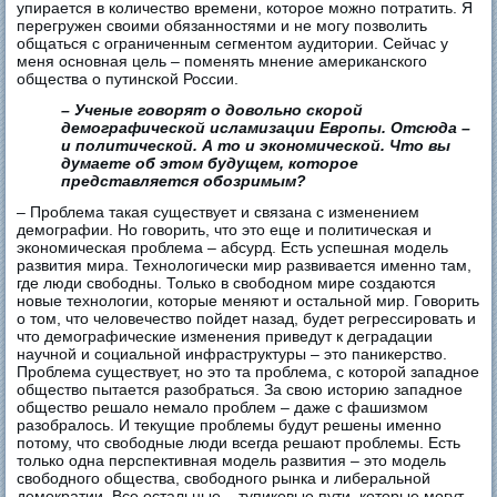
упирается в количество времени, которое можно потратить. Я
перегружен своими обязанностями и не могу позволить
общаться с ограниченным сегментом аудитории. Сейчас у
меня основная цель – поменять мнение американского
общества о путинской России.
– Ученые говорят о довольно скорой
демографической исламизации Европы. Отсюда –
и политической. А то и экономической. Что вы
думаете об этом будущем, которое
представляется обозримым?
– Проблема такая существует и связана с изменением
демографии. Но говорить, что это еще и политическая и
экономическая проблема – абсурд. Есть успешная модель
развития мира. Технологически мир развивается именно там,
где люди свободны. Только в свободном мире создаются
новые технологии, которые меняют и остальной мир. Говорить
о том, что человечество пойдет назад, будет регрессировать и
что демографические изменения приведут к деградации
научной и социальной инфраструктуры – это паникерство.
Проблема существует, но это та проблема, с которой западное
общество пытается разобраться. За свою историю западное
общество решало немало проблем – даже с фашизмом
разобралось. И текущие проблемы будут решены именно
потому, что свободные люди всегда решают проблемы. Есть
только одна перспективная модель развития – это модель
свободного общества, свободного рынка и либеральной
демократии. Все остальные – тупиковые пути, которые могут