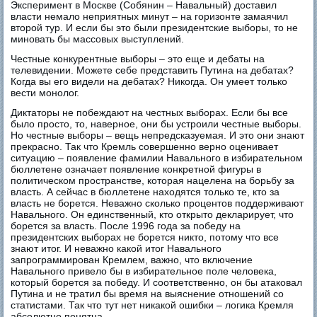
Эксперимент в Москве (Собянин – Навальный) доставил
власти немало неприятных минут – на горизонте замаячил
второй тур. И если бы это были президентские выборы, то не
миновать бы массовых выступлений.
Честные конкурентные выборы – это еще и дебаты на
телевидении. Можете себе представить Путина на дебатах?
Когда вы его видели на дебатах? Никогда. Он умеет только
вести монолог.
Диктаторы не побеждают на честных выборах. Если бы все
было просто, то, наверное, они бы устроили честные выборы.
Но честные выборы – вещь непредсказуемая. И это они знают
прекрасно. Так что Кремль совершенно верно оценивает
ситуацию – появление фамилии Навального в избирательном
бюллетене означает появление конкретной фигуры в
политическом пространстве, которая нацелена на борьбу за
власть. А сейчас в бюллетене находятся только те, кто за
власть не борется. Неважно сколько процентов поддерживают
Навального. Он единственный, кто открыто декларирует, что
борется за власть. После 1996 года за победу на
президентских выборах не борется никто, потому что все
знают итог. И неважно какой итог Навального
запрограммирован Кремлем, важно, что включение
Навального привело бы в избирательное поле человека,
который борется за победу. И соответственно, он бы атаковал
Путина и не тратил бы время на выяснение отношений со
статистами. Так что тут нет никакой ошибки – логика Кремля
абсолютно понятна.