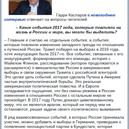
Гарри Каспаров в
новогоднем
интервью
отвечает на вопросы читателей.
– Какие события 2017 года, которые повлияли на
жизнь в России и мире, вы могли бы выделить?
– Главным я считаю не отдельные события, а события,
которые повлекли изменение западного тренда по отношению
к путинской России. Трамп победил на выборах в 2016 года,
хотя инаугурация была 2017-го. Все события, связанные с его
инаугурацией, формированием его команды, история с
Майклом Флином, расследование (которое продолжается и
расширяется) о вмешательстве России в американские
выборы и связи окружения Трампа с российской агентурой.
Это целая цепь событий, которая сделала Путина в Америке
частью внутриполитической борьбы. Это реальная
американская политическая повестка. И в Европе
складывается ощущение, что без смены режима в России
изменения в отношениях России с остальным миром не
произойдет. В 2017 году Путин доказал цивилизованному
миру, что он является врагом, который ни перед чем не
остановится, решая задачи своего политического выживания.
В ряд взаимосвязанных событий, в которых Россия принимала
участие, можно добавить и выборы в Германии, приведшие к
появлению неонацистской партии в Бундестаге, которая