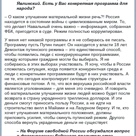
Явлинский. Есть у Вас конкретная программа для
народа?
– О каком улучшении материальной жизни речь?! Россия
находится в состоянии войны с цивилизованным миром. То,
что делает Навальный очень важно – информация, собранная
ФБК, пригодится в суде. Режим полностью коррумпирован.
У меня нет никакой программы и я не собираюсь ее писать.
Программу пусть Путин пишет. Он находится у власти 18 лет.
Демонтаж путинского режима – это единственный способ,
чтобы появились люди с конкурирующими программами,
между которыми граждане могли бы выбирать. Я не
собираюсь в этих выборах участвовать. Я хочу, чтобы в России
сложилась ситуация, когда появится конкурентная среда и
люди с конкретными программами будут в них участвовать. А
не те, кто сегодня контролирует силовые структуры и
финансовые потоки. А то, что вся верхушка российской власти
является уголовниками – для меня это очевидно. И говорить
об материальном улучшении жизни людей можно будет после
возврата в страну украденного триллиона долларов. И эти
деньги смогут приносить пользу России, а не идти на
строительство вилл в Майами и на Лазурном берегу. И те, кто
хочет улучшения материального положения, должны
приложить усилия, чтобы скинуть путинский режим. Другого
способа вернуть украденные деньги не существует.
– На Форуме свободной России обсуждался вопрос
о формировании будущего правительства