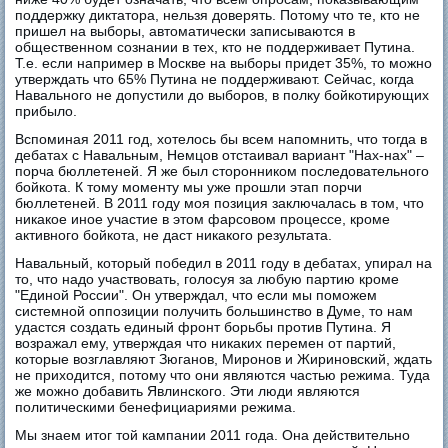
поддержку диктатора, нельзя доверять. Потому что те, кто не
пришел на выборы, автоматически записываются в
общественном сознании в тех, кто не поддерживает Путина.
Т.е. если например в Москве на выборы придет 35%, то можно
утверждать что 65% Путина не поддерживают. Сейчас, когда
Навального не допустили до выборов, в полку бойкотирующих
прибыло.
Вспоминая 2011 год, хотелось бы всем напомнить, что тогда в
дебатах с Навальным, Немцов отстаивал вариант "Нах-нах" –
порча бюллетеней. Я же был сторонником последовательного
бойкота. К тому моменту мы уже прошли этап порчи
бюллетеней. В 2011 году моя позиция заключалась в том, что
никакое иное участие в этом фарсовом процессе, кроме
активного бойкота, не даст никакого результата.
Навальный, который победил в 2011 году в дебатах, упирал на
то, что надо участвовать, голосуя за любую партию кроме
"Единой России". Он утверждал, что если мы поможем
системной оппозиции получить большинство в Думе, то нам
удастся создать единый фронт борьбы против Путина. Я
возражал ему, утверждая что никаких перемен от партий,
которые возглавляют Зюганов, Миронов и Жириновский, ждать
не приходится, потому что они являются частью режима. Туда
же можно добавить Явлинского. Эти люди являются
политическими бенефициариями режима.
Мы знаем итог той кампании 2011 года. Она действительно