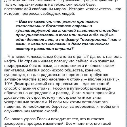
только паразитировать на технологической базе,
поставляемой свободным миром. История человечества – это
история прогресса свободных людей.
– Вам не кажется, что режим при таких
колоссальных богатствах страны и
культивируемой им апатией населения способен
просуществовать в том или ином виде ещё не
один десяток лет, и по факту "похоронить" нас с
вами, с нашими мечтами о демократическом
векторе развития страны?
– Что такое колоссальные богатства страны? Да, есть газ, есть
нефть. Но страна нищает, потому что сейчас мир живет не
природными богатствами, а технологиями и человеческим
капиталом. Апатия российского общества, конечно,
существует, но для радикальных перемен не требуется
активное участие всего населения страны – вполне хватит 5-
10%. Демократический вектор развития – единственный
способ спасения страны. Россия в путинообразном виде
обречена на деградацию и распад. И это может произойти
достаточно быстро, потому что страна катится вниз
ускоренными темпами. И если мы хотим остановит это
падение, то необходимо бороться за перемены, и чтобы они
случились как можно скорей.
Основная угроза России исходит от тех, кто пытается
заморозить процесс изменений. Всем понятно, кто такой