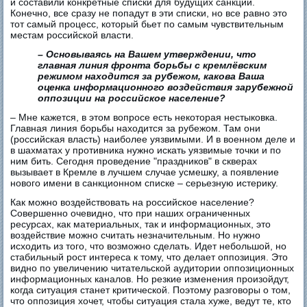
и составили конкретные списки для будущих санкций.
Конечно, все сразу не попадут в эти списки, но все равно это
тот самый процесс, который бьет по самым чувствительным
местам российской власти.
– Основываясь на Вашем утверждении, что
главная линия фронта борьбы с кремлёвским
режимом находится за рубежом, какова Ваша
оценка информационного воздействия зарубежной
оппозиции на российское население?
– Мне кажется, в этом вопросе есть некоторая нестыковка.
Главная линия борьбы находится за рубежом. Там они
(российская власть) наиболее уязвимыми. И в военном деле и
в шахматах у противника нужно искать уязвимые точки и по
ним бить. Сегодня проведение "праздников" в скверах
вызывает в Кремле в лучшем случае усмешку, а появление
нового имени в санкционном списке – серьезную истерику.
Как можно воздействовать на российское население?
Совершенно очевидно, что при наших ограниченных
ресурсах, как материальных, так и информационных, это
воздействие можно считать незначительным. Но нужно
исходить из того, что возможно сделать. Идет небольшой, но
стабильный рост интереса к тому, что делает оппозиция. Это
видно по увеличению читательской аудитории оппозиционных
информационных каналов. Но резкие изменения произойдут,
когда ситуация станет критической. Поэтому разговоры о том,
что оппозиция хочет, чтобы ситуация стала хуже, ведут те, кто