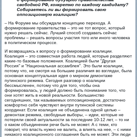
свободной РФ, конкретно по каждому кандидату?
Собираетесь ли вы формировать свою
оппозиционную коалицию?
– На Форуме мы обсуждали концепцию перехода. А
формирование правительства – это не тот вопрос, который
нужно решать сейчас. Лучший способ создавать сейчас
проблемы – решать вопросы участия того или иного человека
в политическом процессе.
И возвращаясь к вопросу о формировании коалиции.
Коалиция – это совместная работа людей, которые разделяют
какие-то базовые положения. Коалицией были "Другая
Россия" и "Национальная ассамблея". Это были коалиции,
потому что, не смотря на большие различия во взглядах, была
основная концептуальная идея о мирном демонтаже
путинского режима. Сегодня разговор о коалиции
бессмысленен, потому что для того, чтобы она
формировалась, у людей должно быть понимание того, что
они хотят жить в новой реальности. Большинство
сегодняшних, так называемых оппозиционеров, достаточно
комфортно себя чувствуют внутри путинской системы
координат. Если коалиция не объединена одной целью –
демонтаж режима, свободные выборы, – идеи, которые не
потеряли своей актуальности за последние 10-12 лет, – то ни
о каком объединении речи быть не может. А с теми, кто
говорит, что власть нужно не валить, а влиять на нее, – с ними
никакого коалиционного соглашения быть не может. Эти люди