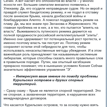
Сечин. А вот насчет его оппонентов во власти – у многих
ясности нет. Большие симпатии внезапно появились к
Улюкаеву. Да, его осудили неправедным судом. Но он верой и
правдой служил бандитскому режиму, и не подал в отставку
после аннексии Крыма, начала донбасской войны и
бомбардировок Алеппо. А помогал поддерживать режим на
плаву. Да, мы все знаем про Зюганова и Жириновского. Но
главная проблема не в них, а в тех, кто пытается "влиять на
власть". Выживаемость путинского режима держится на
полной продажности российской интеллектуальной "элиты".
Именно они сдерживают тот потенциальный рост протеста, и
именно поэтому власть так пестует их. Поэтому режим
сохраняет остатки этой гибридности для того, чтобы
использовать ненасильственные методы убеждения. И в этом
важнейшая роль принадлежит так называемым системным
либералам, которые способны сказать много правильных слов
в правильном порядке. Путин, как опытный кагэбэшник
прекрасно понимает, что в нынешних условиях Ксения Собчак
значительно эффективнее управления "Э".
– Интересует ваше мнение по поводу проблемы
Курильских островов и других спорных
территорий.
– Сразу скажу – Крым не является спорной территорией. Это
не спорная, а захваченная территория, в нарушении всех
международных договоров.
Что касается Курильских островов, то за основу нужно взять