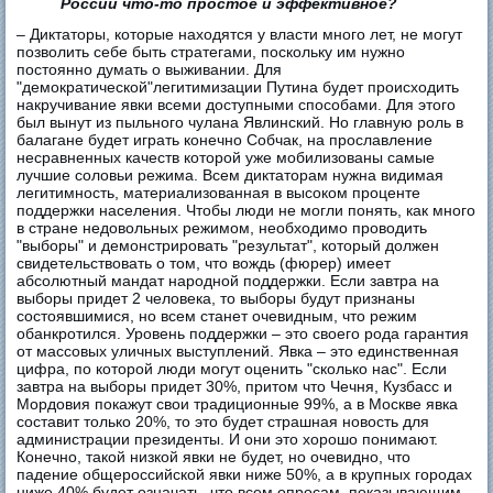
России что-то простое и эффективное?
– Диктаторы, которые находятся у власти много лет, не могут
позволить себе быть стратегами, поскольку им нужно
постоянно думать о выживании. Для
"демократической"легитимизации Путина будет происходить
накручивание явки всеми доступными способами. Для этого
был вынут из пыльного чулана Явлинский. Но главную роль в
балагане будет играть конечно Собчак, на прославление
несравненных качеств которой уже мобилизованы самые
лучшие соловьи режима. Всем диктаторам нужна видимая
легитимность, материализованная в высоком проценте
поддержки населения. Чтобы люди не могли понять, как много
в стране недовольных режимом, необходимо проводить
"выборы" и демонстрировать "результат", который должен
свидетельствовать о том, что вождь (фюрер) имеет
абсолютный мандат народной поддержки. Если завтра на
выборы придет 2 человека, то выборы будут признаны
состоявшимися, но всем станет очевидным, что режим
обанкротился. Уровень поддержки – это своего рода гарантия
от массовых уличных выступлений. Явка – это единственная
цифра, по которой люди могут оценить "сколько нас". Если
завтра на выборы придет 30%, притом что Чечня, Кузбасс и
Мордовия покажут свои традиционные 99%, а в Москве явка
составит только 20%, то это будет страшная новость для
администрации президенты. И они это хорошо понимают.
Конечно, такой низкой явки не будет, но очевидно, что
падение общероссийской явки ниже 50%, а в крупных городах
ниже 40% будет означать, что всем опросам, показывающим