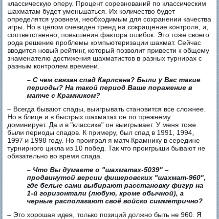
классическую оперу. Процент соревнований по классическим
шахматам будет уменьшаться. Их количество будет
определятся уровнем, необходимым для сохранении качества
игры. Но в целом очевиден тренд на сокращение контроля, и,
соответственно, повышения фактора ошибок. Это тоже своего
рода решение проблемы компьютеризации шахмат. Сейчас
вводится новый рейтинг, который позволит привести к общему
знаменателю достижения шахматистов в разных турнирах с
разным контролем времени.
– С чем связан спад Карлсена? Были у Вас такие
периоды? На такой период Ваше поражение в
матче с Крамником?
– Всегда бывают спады, выигрывать становится все сложнее.
Но в блице и в быстрых шахматах он по прежнему
доминирует. Да и в "классике" он выигрывает. У меня тоже
были периоды спадов. К примеру, был спад в 1991, 1994,
1997 и 1998 году. Но проиграл я матч Крамнику в середине
турнирного цикла из 10 побед. Так что проигрыши бывают не
обязательно во время спада.
– Что Вы думаете о "шахматах-5039" –
продвинутой версии фишеровских "шахмат-960",
где белые сами выбирают расстановку фигур на
1-й горизонтали (любую, кроме обычной), а
черные располагают своё войско симметрично?
– Это хорошая идея, только позиций должно быть не 960. Я