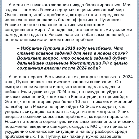
– У меня нет никакого желания никуда баллотироваться. Моя
задача – помочь России вернуться в цивилизованный мир.
Очень важно, чтобы проблемы, которые стоят перед всем
человечеством решались более эффективно. Путинская
Россия является главным негативным фактором
сегодняшнего мира. И я надеюсь, что совместными усилиями
нам удастся сделать Россию частью глобальных решений, а
не постоянным источником новых проблем.
– Избрание Путина в 2018 году неизбежно. Что
станет главное задачей для него в новом сроке?
Возникает вопрос, что основной задачей будет
дальнейшее изменение Конституции РФ с целью
сохранения власти после 2024 года?
– У него нет срока. В отличии от тех, которые талдычат о 2024
годе, Путин решает тактические вопросы выживания. Он
смотрит на ситуацию и ищет, что можно сделать здесь и
сейчас. Если доживет до 2024 года, он никуда не уйдет и
никаких изменений, кроме как в Конституции, не произойдет.
Это то, что я повторяю уже более 10 лет – никаких изменений
на выборах в России не произойдет. Сейчас их задача, как
удержать ситуацию, которая выходит из под контроля. У них
впервые возникли серьезные проблемы, которые нарастают.
Россия потерпела серию чувствительных внешнеполитических
поражений: введение санкций, скандал с МОК, что привело к
ухудшению финансовой ситуации и началу разборок среди
приближенных. Т.е. Путину, как пахану, нужно разрешать