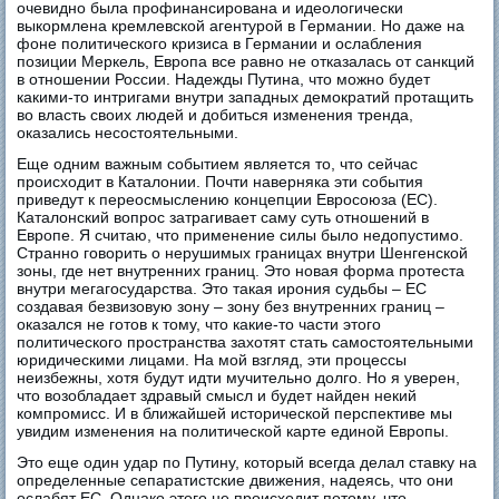
очевидно была профинансирована и идеологически
выкормлена кремлевской агентурой в Германии. Но даже на
фоне политического кризиса в Германии и ослабления
позиции Меркель, Европа все равно не отказалась от санкций
в отношении России. Надежды Путина, что можно будет
какими-то интригами внутри западных демократий протащить
во власть своих людей и добиться изменения тренда,
оказались несостоятельными.
Еще одним важным событием является то, что сейчас
происходит в Каталонии. Почти наверняка эти события
приведут к переосмыслению концепции Евросоюза (ЕС).
Каталонский вопрос затрагивает саму суть отношений в
Европе. Я считаю, что применение силы было недопустимо.
Странно говорить о нерушимых границах внутри Шенгенской
зоны, где нет внутренних границ. Это новая форма протеста
внутри мегагосударства. Это такая ирония судьбы – ЕС
создавая безвизовую зону – зону без внутренних границ –
оказался не готов к тому, что какие-то части этого
политического пространства захотят стать самостоятельными
юридическими лицами. На мой взгляд, эти процессы
неизбежны, хотя будут идти мучительно долго. Но я уверен,
что возобладает здравый смысл и будет найден некий
компромисс. И в ближайшей исторической перспективе мы
увидим изменения на политической карте единой Европы.
Это еще один удар по Путину, который всегда делал ставку на
определенные сепаратистские движения, надеясь, что они
ослабят ЕС. Однако этого не происходит потому, что