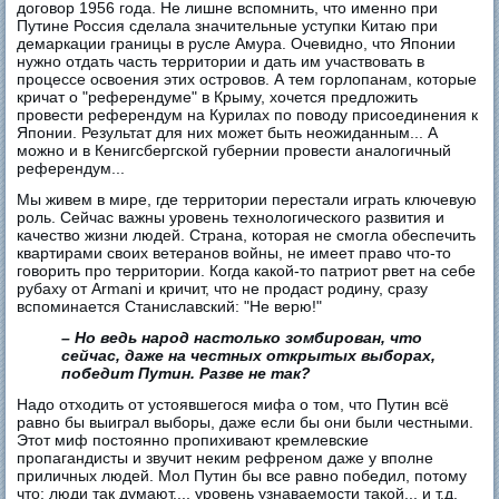
договор 1956 года. Не лишне вспомнить, что именно при
Путине Россия сделала значительные уступки Китаю при
демаркации границы в русле Амура. Очевидно, что Японии
нужно отдать часть территории и дать им участвовать в
процессе освоения этих островов. А тем горлопанам, которые
кричат о "референдуме" в Крыму, хочется предложить
провести референдум на Курилах по поводу присоединения к
Японии. Результат для них может быть неожиданным... А
можно и в Кенигсбергской губернии провести аналогичный
референдум...
Мы живем в мире, где территории перестали играть ключевую
роль. Сейчас важны уровень технологического развития и
качество жизни людей. Страна, которая не смогла обеспечить
квартирами своих ветеранов войны, не имеет право что-то
говорить про территории. Когда какой-то патриот рвет на себе
рубаху от Armani и кричит, что не продаст родину, сразу
вспоминается Станиславский: "Не верю!"
– Но ведь народ настолько зомбирован, что
сейчас, даже на честных открытых выборах,
победит Путин. Разве не так?
Надо отходить от устоявшегося мифа о том, что Путин всё
равно бы выиграл выборы, даже если бы они были честными.
Этот миф постоянно пропихивают кремлевские
пропагандисты и звучит неким рефреном даже у вполне
приличных людей. Мол Путин бы все равно победил, потому
что: люди так думают..., уровень узнаваемости такой... и т.д.