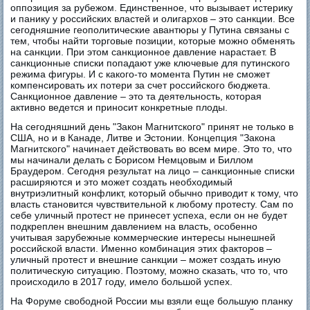
оппозиция за рубежом. Единственное, что вызывает истерику
и панику у российских властей и олигархов – это санкции. Все
сегодняшние геополитические авантюры у Путина связаны с
тем, чтобы найти торговые позиции, которые можно обменять
на санкции. При этом санкционное давление нарастает. В
санкционные списки попадают уже ключевые для путинского
режима фигуры. И с какого-то момента Путин не сможет
компенсировать их потери за счет российского бюджета.
Санкционное давление – это та деятельность, которая
активно ведется и приносит конкретные плоды.
На сегодняшний день "Закон Магнитского" принят не только в
США, но и в Канаде, Литве и Эстонии. Концепция "Закона
Магнитского" начинает действовать во всем мире. Это то, что
мы начинали делать с Борисом Немцовым и Биллом
Браудером. Сегодня результат на лицо – санкционные списки
расширяются и это может создать необходимый
внутриэлитный конфликт, который обычно приводит к тому, что
власть становится чувствительной к любому протесту. Сам по
себе уличный протест не принесет успеха, если он не будет
подкреплен внешним давлением на власть, особенно
учитывая зарубежные коммерческие интересы нынешней
российской власти. Именно комбинация этих факторов –
уличный протест и внешние санкции – может создать иную
политическую ситуацию. Поэтому, можно сказать, что то, что
происходило в 2017 году, имело большой успех.
На Форуме свободной России мы взяли еще большую планку